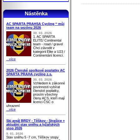
Nástěnka
AC SPARTA PRAHSA Cycling ‘‘ můj
team na sezónu 2026
30. 03. 2026
1. AC SPARTA
ELITE/ Continental
team - road / gravel
Chci závodit v
kategorii Elite a U23 /
Continentání licencí.
...více
2026 Členské spolkové poplatky AC
SPARTA PRAHA cycling z.s.
30. 03. 2026
Vzhledem k zákonné
povinnosti vybírat
členské poplatky,
prosím všechny
členy ACS, kteří mají
licenci ČSC o
uhrazení
...více
Ski areál BRDY - Těškov - Strašice +
aktuální stav sněhu a lyžařských
stop 2026
9. 01. 2026
Stav sněhu 5 -7 cm, Těškov stopy