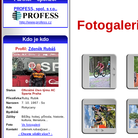
PROFESS, spol. s r.o..
Fotogaler
http://www.profess.cz
Kdo je kdo
Profil:
Zdeněk Rubáš
Status
Oficiální člen týmu AC
Sparta Praha
Přezdívka
Ruby, Rubik
Narozen
7. 10. 1967 - So
Kde
Rokycany
Bydliště
Záliby
Běžky, hokej, příroda, historie,
kultura, literatura...
Foto
Ve fotogalerii
Kontakt
zdenek.rubas[zavi...
.: Chcete vědět více? :.