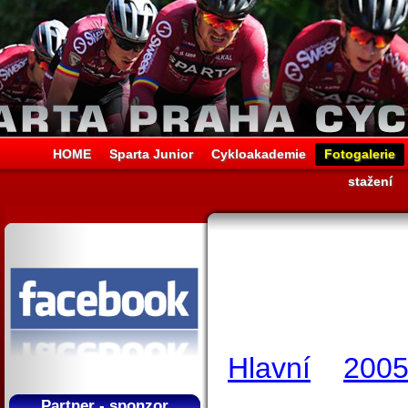
HOME
Sparta Junior
Cykloakademie
Fotogalerie
stažení
Hlavní
200
Partner - sponzor