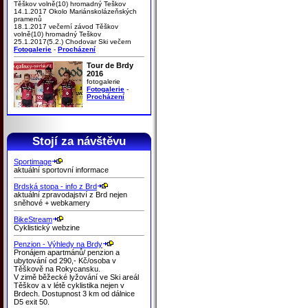
Těškov volně(10) hromadný Teškov
14.1.2017 Okolo Mariánskolázeňských
pramenů
18.1.2017 večerní závod Těškov
volně(10) hromadný Teškov
25.1.2017(5.2.) Chodovar Ski večern
Fotogalerie
-
Procházení
Tour de Brdy
2016
fotogalerie
Fotogalerie
-
Procházení
Stojí za návštěvu
Sportimage
aktuální sportovní informace
Brdská stopa - info z Brd
aktuální zpravodajství z Brd nejen
sněhové + webkamery
BikeStream
Cyklistický webzine
Penzion - Výhledy na Brdy
Pronájem apartmánů/ penzion a
ubytování od 290,- Kč/osoba v
Těškově na Rokycansku.
V zimě běžecké lyžování ve Ski areál
Těškov a v létě cyklistika nejen v
Brdech. Dostupnost 3 km od dálnice
D5 exit 50.