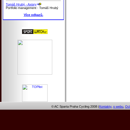
Tomáš Hrubý - Axiory
Portfolio management - Tomáš Hrubý
Více odkazů.
© AC Sparta Praha Cycling 2008 (
Kontakty
,
o webu
,
Och