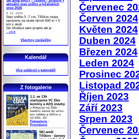
Ski areál BRDY - Těškov - Strašice +
Červenec 20
aktuální stav sněhu a lyžařských
stop 2026
9. 01. 2026
Červen 2024
Stav sněhu 5 -7 cm, Těškov stopy
upraveny na skate okruh 600 m + 5
km v okolí
Květen 2024
Ski Strašice take projeto ale je
...více
Duben 2024
Všechny zprávičky
Březen 2024
Kalendář
Leden 2024
Více událostí v kalendáři
Prosinec 20
Listopad 20
Z fotogalerie
Říjen 2023
1.1. ve 13h
startujeme VC Eko
komíny a ADS stavby
Září 2023
z Rokycan na Žďár -
tradiční závod do vrchu
pro cyklisty a běžce o
Srpen 2023
10 000,- Kč
Fotogalerie
-
Procházení
Červenec 20
SKI areál
Těškov - úpravy