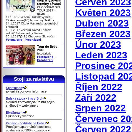
Červen 2023
stop a lyžování
termíny závodů
CHODOVAR SKI
Květen 2023
TOUR 2017 -
návrh
11.1.2017 večerní Tříkrálový běh -
Duben 2023
Těškov volně(10) hromadný Teškov
14.1.2017 Okolo Mariánskolázeňských
pramenů
18.1.2017 večerní závod Těškov
Březen 2023
volně(10) hromadný Teškov
25.1.2017(5.2.) Chodovar Ski večern
Fotogalerie
-
Procházení
Únor 2023
Tour de Brdy
2016
Leden 2023
fotogalerie
Fotogalerie
-
Procházení
Prosinec 20
Listopad 20
Stojí za návštěvu
Říjen 2022
Sportimage
aktuální sportovní informace
Září 2022
Brdská stopa - info z Brd
aktuální zpravodajství z Brd nejen
Srpen 2022
sněhové + webkamery
BikeStream
Červenec 20
Cyklistický webzine
Penzion - Výhledy na Brdy
Červen 2022
Pronájem apartmánů/ penzion a
ubytování od 290,- Kč/osoba v