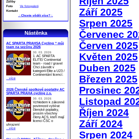
Říjen 2025
Záliby
Foto
Ve fotogalerii
Září 2025
Kontakt
.: Chcete vědět více? :.
Srpen 2025
Červenec 20
Nástěnka
Červen 2025
AC SPARTA PRAHSA Cycling ‘‘ můj
team na sezónu 2026
30. 03. 2026
Květen 2025
1. AC SPARTA
ELITE/ Continental
team - road / gravel
Duben 2025
Chci závodit v
kategorii Elite a U23 /
Continentání licencí.
Březen 2025
...více
Prosinec 20
2026 Členské spolkové poplatky AC
SPARTA PRAHA cycling z.s.
Listopad 20
30. 03. 2026
Vzhledem k zákonné
povinnosti vybírat
Říjen 2024
členské poplatky,
prosím všechny
členy ACS, kteří mají
Září 2024
licenci ČSC o
uhrazení
...více
Srpen 2024