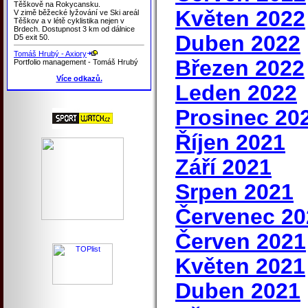
Těškově na Rokycansku.
Květen 2022
V zimě běžecké lyžování ve Ski areál
Těškov a v létě cyklistika nejen v
Brdech. Dostupnost 3 km od dálnice
Duben 2022
D5 exit 50.
Tomáš Hrubý - Axiory
Březen 2022
Portfolio management - Tomáš Hrubý
Více odkazů.
Leden 2022
Prosinec 20
Říjen 2021
Září 2021
Srpen 2021
Červenec 20
Červen 2021
Květen 2021
Duben 2021