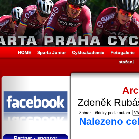
HOME
Sparta Junior
Cykloakademie
Fotogalerie
stažení
Arc
Zdeněk Rubá
Zobrazit články podle autora:
Nalezeno ce
Partner - sponzor