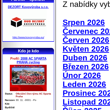
Z nabídky vy
DEZORT Kovovýroba s.r.o.
Srpen 2026
Červenec 20
Červen 2026
http://www.kovovyroba.eu/
Květen 2026
Kdo je kdo
Duben 2026
Profil:
2008 AC SPARTA
PRAHA cycling
Březen 2026
Únor 2026
Leden 2026
Prosinec 20
Status
Oficiální člen týmu AC Sparta
Praha
Listopad 20
Narozen
30. 11. -0001 - Po
Kde
Bydliště