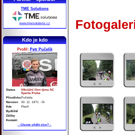
TME Solutions
Fotogaler
www.tmesolutions.cz
Kdo je kdo
Profil:
Petr Pučelík
Status
Oficiální člen týmu AC
Sparta Praha
Přezdívka
Pučelda
Narozen
30. 11. 1971 - Út
Kde
Plzeň
Bydliště
Záliby
Kontakt
.: Chcete vědět více? :.