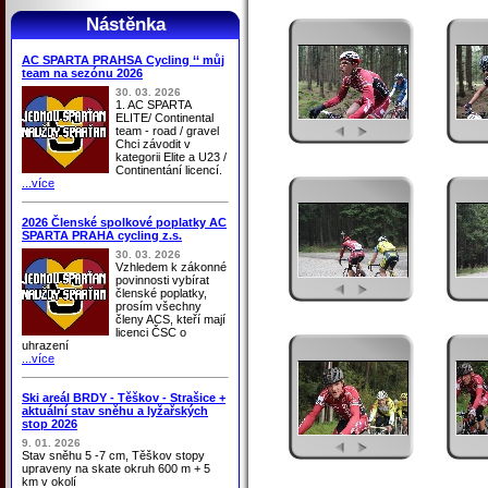
Nástěnka
AC SPARTA PRAHSA Cycling ‘‘ můj
team na sezónu 2026
30. 03. 2026
1. AC SPARTA
ELITE/ Continental
team - road / gravel
Chci závodit v
kategorii Elite a U23 /
Continentání licencí.
...více
2026 Členské spolkové poplatky AC
SPARTA PRAHA cycling z.s.
30. 03. 2026
Vzhledem k zákonné
povinnosti vybírat
členské poplatky,
prosím všechny
členy ACS, kteří mají
licenci ČSC o
uhrazení
...více
Ski areál BRDY - Těškov - Strašice +
aktuální stav sněhu a lyžařských
stop 2026
9. 01. 2026
Stav sněhu 5 -7 cm, Těškov stopy
upraveny na skate okruh 600 m + 5
km v okolí