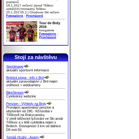
pramenů
18.1.2017 večerní závod Těškov
volně(10) hromadný Teškov
25.1.2017(5.2.) Chodovar Ski večern
Fotogalerie
-
Procházení
Tour de Brdy
2016
fotogalerie
Fotogalerie
-
Procházení
Stojí za návštěvu
Sportimage
aktuální sportovní informace
Brdská stopa - info z Brd
aktuální zpravodajství z Brd nejen
sněhové + webkamery
BikeStream
Cyklistický webzine
Penzion - Výhledy na Brdy
Pronájem apartmánů/ penzion a
ubytování od 290,- Kč/osoba v
Těškově na Rokycansku.
V zimě běžecké lyžování ve Ski areál
Těškov a v létě cyklistika nejen v
Brdech. Dostupnost 3 km od dálnice
D5 exit 50.
Tomáš Hrubý - Axiory