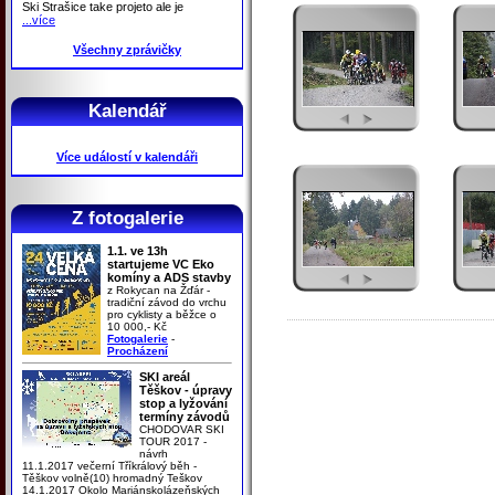
Ski Strašice take projeto ale je
...více
Všechny zprávičky
Kalendář
Více událostí v kalendáři
Z fotogalerie
1.1. ve 13h
startujeme VC Eko
komíny a ADS stavby
z Rokycan na Žďár -
tradiční závod do vrchu
pro cyklisty a běžce o
10 000,- Kč
Fotogalerie
-
Procházení
SKI areál
Těškov - úpravy
stop a lyžování
termíny závodů
CHODOVAR SKI
TOUR 2017 -
návrh
11.1.2017 večerní Tříkrálový běh -
Těškov volně(10) hromadný Teškov
14.1.2017 Okolo Mariánskolázeňských