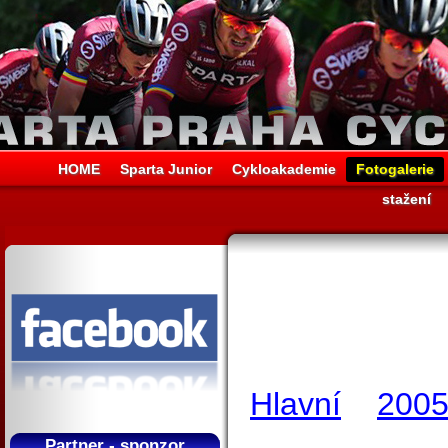
HOME
Sparta Junior
Cykloakademie
Fotogalerie
stažení
Hlavní
200
Partner - sponzor