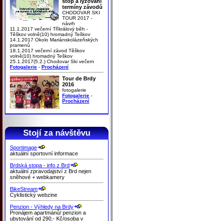
stop a lyžování
termíny závodů
CHODOVAR SKI
TOUR 2017 -
návrh
11.1.2017 večerní Tříkrálový běh -
Těškov volně(10) hromadný Teškov
14.1.2017 Okolo Mariánskolázeňských
pramenů
18.1.2017 večerní závod Těškov
volně(10) hromadný Teškov
25.1.2017(5.2.) Chodovar Ski večern
Fotogalerie
-
Procházení
Tour de Brdy
2016
fotogalerie
Fotogalerie
-
Procházení
Stojí za návštěvu
Sportimage
aktuální sportovní informace
Brdská stopa - info z Brd
aktuální zpravodajství z Brd nejen
sněhové + webkamery
BikeStream
Cyklistický webzine
Penzion - Výhledy na Brdy
Pronájem apartmánů/ penzion a
ubytování od 290,- Kč/osoba v