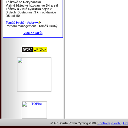
Těškově na Rokycansku.
V zimě běžecké lyžování ve Ski areál
Těškov a v létě cyklistika nejen v
Brdech. Dostupnost 3 km od dálnice
D5 exit 50.
Tomáš Hrubý - Axiory
Portfolio management - Tomáš Hrubý
Více odkazů.
© AC Sparta Praha Cycling 2008 (
Kontakty
,
o webu
,
Och