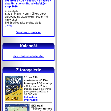
Ski areál BRDY - Těškov - Strašice +
aktuální stav sněhu a lyžařských
stop 2026
9. 01. 2026
Stav sněhu 5 -7 cm, Těškov stopy
upraveny na skate okruh 600 m + 5
km v okolí
Ski Strašice take projeto ale je
...více
Všechny zprávičky
Kalendář
Více událostí v kalendáři
Z fotogalerie
1.1. ve 13h
startujeme VC Eko
komíny a ADS stavby
z Rokycan na Žďár -
tradiční závod do vrchu
pro cyklisty a běžce o
10 000,- Kč
Fotogalerie
-
Procházení
SKI areál
Těškov - úpravy