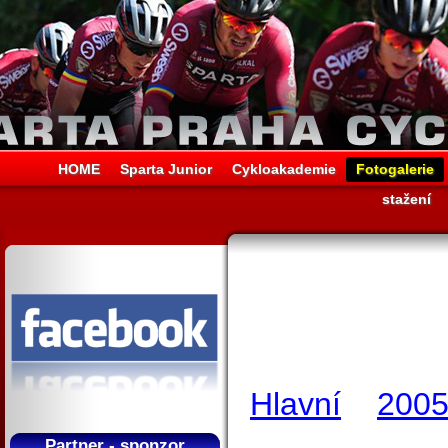
HOME
Sparta Junior
Cykloakademie
Fotogalerie
stažení
Hlavní
200
Partner - sponzor