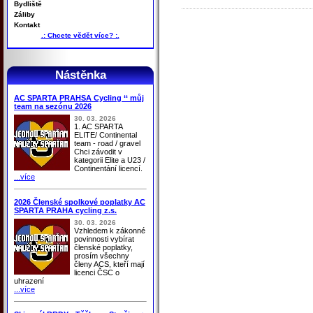
Bydliště
Záliby
Kontakt
.: Chcete vědět více? :.
Nástěnka
AC SPARTA PRAHSA Cycling ‘‘ můj
team na sezónu 2026
30. 03. 2026
1. AC SPARTA
ELITE/ Continental
team - road / gravel
Chci závodit v
kategorii Elite a U23 /
Continentání licencí.
...více
2026 Členské spolkové poplatky AC
SPARTA PRAHA cycling z.s.
30. 03. 2026
Vzhledem k zákonné
povinnosti vybírat
členské poplatky,
prosím všechny
členy ACS, kteří mají
licenci ČSC o
uhrazení
...více