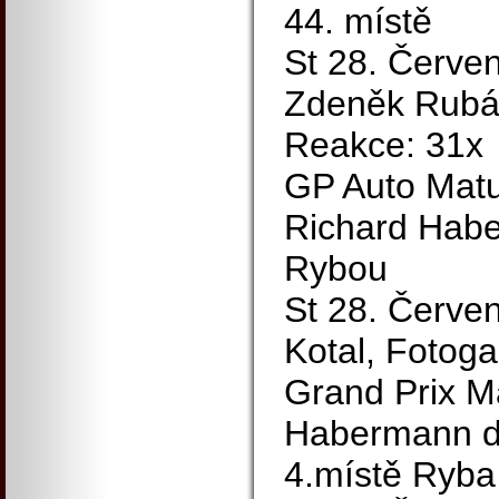
44. místě
St 28. Červen
Zdeněk Rubáš
Reakce: 31x
GP Auto Matu
Richard Hab
Rybou
St 28. Červen
Kotal, Fotoga
Grand Prix M
Habermann dr
4.místě Ryba