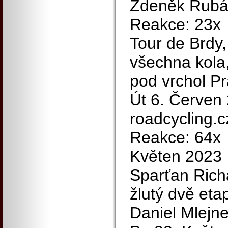
Zdeněk Rubáš
Reakce: 23x
Tour de Brdy,
všechna kola,
pod vrchol P
Út 6. Červen 
roadcycling.c
Reakce: 64x
Květen 2023
Sparťan Ri
žlutý dvě et
Daniel Mlejne