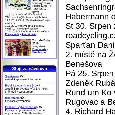
termíny závodů
Sachsenringr
CHODOVAR SKI
TOUR 2017 -
návrh
Habermann ob
11.1.2017 večerní Tříkrálový běh -
Těškov volně(10) hromadný Teškov
14.1.2017 Okolo Mariánskolázeňských
St 30. Srpen 
pramenů
18.1.2017 večerní závod Těškov
volně(10) hromadný Teškov
25.1.2017(5.2.) Chodovar Ski večern
roadcycling.
Fotogalerie
-
Procházení
Tour de Brdy
Sparťan Danie
2016
fotogalerie
Fotogalerie
-
2. místě na 
Procházení
Benešova
Stojí za návštěvu
Pá 25. Srpen 
Sportimage
aktuální sportovní informace
Zdeněk Rubá
Brdská stopa - info z Brd
aktuální zpravodajství z Brd nejen
Rund um Ko v
sněhové + webkamery
BikeStream
Rugovac a Be
Cyklistický webzine
Penzion - Výhledy na Brdy
4. Richard 
Pronájem apartmánů/ penzion a
ubytování od 290,- Kč/osoba v