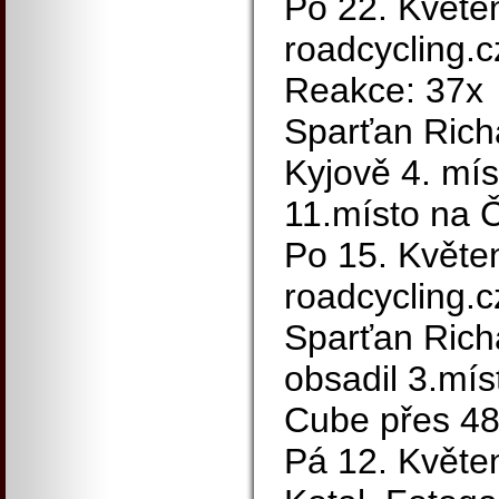
Po 22. Květen
roadcycling.c
Reakce: 37x
Sparťan Ric
Kyjově 4. míst
11.místo na
Po 15. Květe
roadcycling.
Sparťan Ric
obsadil 3.mí
Cube přes 48
Pá 12. Květe