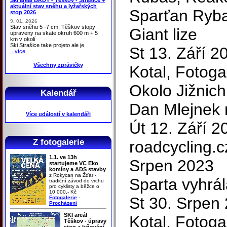
aktuální stav sněhu a lyžařských
Sparťan Ryba
stop 2026
9. 01. 2026
Stav sněhu 5 -7 cm, Těškov stopy
Giant lize
upraveny na skate okruh 600 m + 5
km v okolí
Ski Strašice take projeto ale je
St 13. Září 2
...více
Všechny zprávičky
Kotal, Fotoga
Okolo Jižnic
Kalendář
Dan Mlejnek 
Více událostí v kalendáři
Út 12. Září 2
Z fotogalerie
roadcycling.
1.1. ve 13h
Srpen 2023
startujeme VC Eko
komíny a ADS stavby
z Rokycan na Žďár -
Sparta vyhrá
tradiční závod do vrchu
pro cyklisty a běžce o
10 000,- Kč
St 30. Srpen 
Fotogalerie
-
Procházení
SKI areál
Kotal, Fotoga
Těškov - úpravy
stop a lyžování