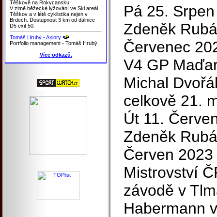
Těškově na Rokycansku.
Pá 25. Srpen 
V zimě běžecké lyžování ve Ski areál
Těškov a v létě cyklistika nejen v
Brdech. Dostupnost 3 km od dálnice
Zdeněk Rubá
D5 exit 50.
Tomáš Hrubý - Axiory
Červenec 20
Portfolio management - Tomáš Hrubý
Více odkazů.
V4 GP Maďars
Michal Dvoř
celkově 21. m
Út 11. Červe
Zdeněk Rubá
Červen 2023
Mistrovství Č
závodě v Tlm
Habermann v