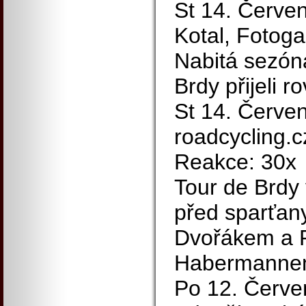
St 14. Červen
Kotal, Fotoga
Nabitá sezón
Brdy přijeli 
St 14. Červen
roadcycling.c
Reakce: 30x
Tour de Brdy 
před sparťan
Dvořákem a 
Habermann
Po 12. Červe