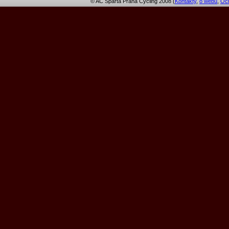
© AC Sparta Praha Cycling 2008 (
Kontakty
,
o webu
,
Och