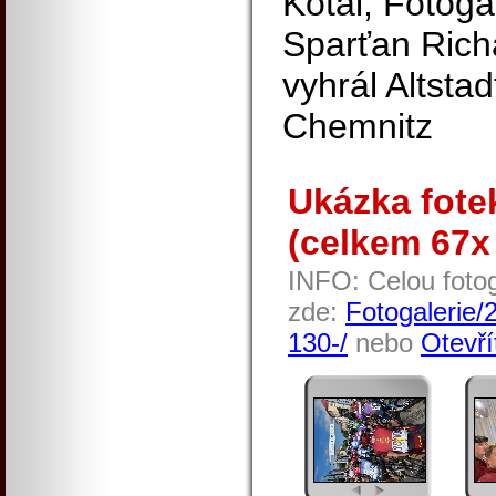
Kotal, Fotoga
Sparťan Ric
vyhrál Altstad
Chemnitz
Ukázka fotek
(celkem 67x 
INFO: Celou fotog
zde:
Fotogalerie/
130-/
nebo
Otevří