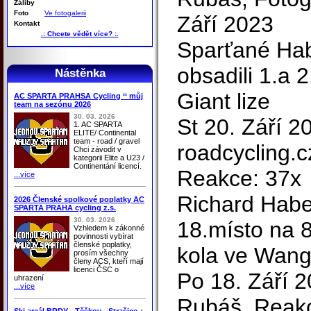
Záliby
Foto
Ve fotogalerii
Září 2023
Kontakt
.: Chcete vědět více? :.
Sparťané Ha
obsadili 1.a 
Nástěnka
Giant lize
AC SPARTA PRAHSA Cycling ‘‘ můj
team na sezónu 2026
30. 03. 2026
St 20. Září 2
1. AC SPARTA
ELITE/ Continental
team - road / gravel
roadcycling.c
Chci závodit v
kategorii Elite a U23 /
Continentání licencí.
Reakce: 37x
...více
Richard Habe
2026 Členské spolkové poplatky AC
SPARTA PRAHA cycling z.s.
30. 03. 2026
18.místo na 8
Vzhledem k zákonné
povinnosti vybírat
členské poplatky,
kola ve Wan
prosím všechny
členy ACS, kteří mají
licenci ČSC o
Po 18. Září 
uhrazení
...více
Rubáš, Reak
Ski areál BRDY - Těškov - Strašice +