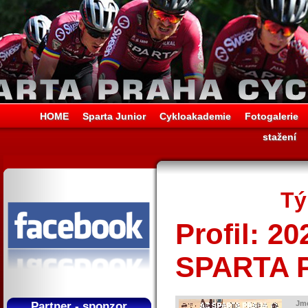
HOME
Sparta Junior
Cykloakademie
Fotogalerie
stažení
Tý
Profil: 2
SPARTA 
Jm
Partner - sponzor