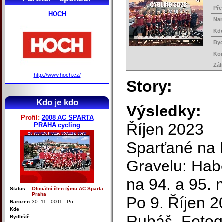
Pře
HOCH
Na
Kd
Byd
Ko
Zál
http://www.hoch.cz/
Story:
Kdo je kdo
Výsledky:
Profil:
2008 AC SPARTA
Říjen 2023
PRAHA cycling
Sparťané na M
Gravelu: Ha
na 94. a 95. 
Status
Oficiální člen týmu AC Sparta
Praha
Po 9. Říjen 
Narozen
30. 11. -0001 - Po
Kde
Rubáš, Fotog
Bydliště