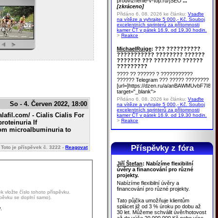
prodvizhenie-v-top.ru/]SEO
...
[zkráceno]
Přidáno 6. 08. 2026 ke článku:
Vsaďte
na vítěze a vyhrajte 5 000,- Kč. Souboj
excelentních sprinterů za přítomnosti
kamer ČT v pátek 16.9. od 19.30 hodin.
>
Reakce
MichaelRuige
: ??? ??????????
??????????? ???????? ??????
??????? ??? ???????? ??????
?????????
???? ?? ?????? ? ???????????
?????? Telegram ??? ????? ????????
[url=]https://dzen.ru/a/anBAWMUvbF7I8u
target="_blank">
Přidáno 6. 08. 2026 ke článku:
Vsaďte
So - 4. Červen 2022, 18:00
na vítěze a vyhrajte 5 000,- Kč. Souboj
excelentních sprinterů za přítomnosti
afil.com/ - Cialis Cialis For
kamer ČT v pátek 16.9. od 19.30 hodin.
>
Reakce
roteinuria If
from microalbuminuria to
Příspěvky z fóra
Toto je příspěvek č.
3222
-
Reagovat
Jiří Štefan
: Nabízíme flexibilní
úvěry a financování pro různé
projekty.
Nabízíme flexibilní úvěry a
financování pro různé projekty.
 vložte číslo tohoto příspěvku.
spěvku se doplní samo).
Tato půjčka umožňuje klientům
splácet již od 3 % úroku po dobu až
.
30 let. Můžeme schválit úvěr/hotovost