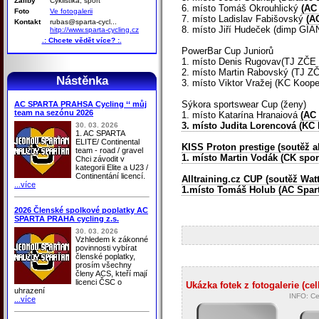
Záliby
Cyklistika, sport
6. místo Tomáš Okrouhlický
(AC
Foto
Ve fotogalerii
7. místo Ladislav Fabišovský
(A
Kontakt
rubas@sparta-cycl...
8. místo Jiří Hudeček (dimp GIA
hitp://www.sparta-cycling.cz
.: Chcete vědět více? :.
PowerBar Cup Juniorů
1. místo Denis Rugovav(TJ ZČE C
2. místo Martin Rabovský (TJ ZČ
Nástěnka
3. místo Viktor Vražej (KC Koope
Sýkora sportswear Cup (ženy)
AC SPARTA PRAHSA Cycling ‘‘ můj
team na sezónu 2026
1. místo Katarína Hranaiová
(AC 
3. místo Judita Lorencová (KC 
30. 03. 2026
1. AC SPARTA
ELITE/ Continental
KISS Proton prestige (soutěž ak
team - road / gravel
1. místo Martin Vodák (CK spor
Chci závodit v
kategorii Elite a U23 /
Continentání licencí.
Alltraining.cz CUP (soutěž Wat
...více
1.místo Tomáš Holub
(AC Spar
2026 Členské spolkové poplatky AC
SPARTA PRAHA cycling z.s.
30. 03. 2026
Vzhledem k zákonné
povinnosti vybírat
členské poplatky,
prosím všechny
členy ACS, kteří mají
licenci ČSC o
Ukázka fotek z fotogalerie (cel
uhrazení
INFO: Ce
...více