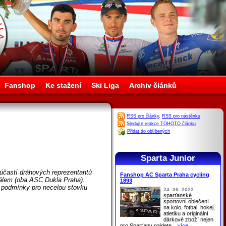
Fanshop
Ke stažení
Ski Liga
Archiv článků
RSS pro články
,
RSS pro nástěnku
Sledujte reakce TOHOTO článku
Přidat do oblíbených
Sparta Junior
častí dráhových reprezentantů
Fanshop AC Sparta Praha cycling
álem (oba ASC Dukla Praha).
1893
í podmínky pro necelou stovku
24. 06. 2022
sparťanské
sportovní oblečení
na kolo, fotbal, hokej,
atletiku a originální
dárkové zboží nejen
pro
Sparťany
najdete
...více