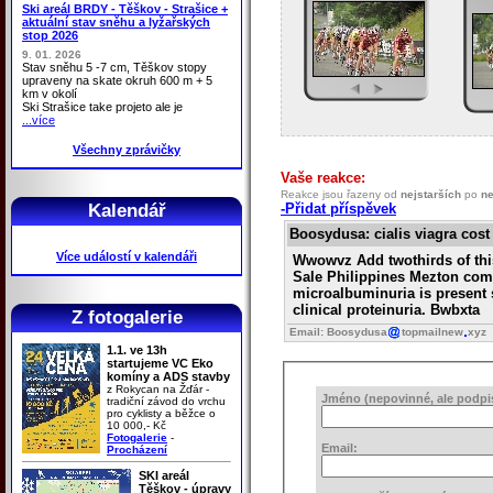
Ski areál BRDY - Těškov - Strašice +
aktuální stav sněhu a lyžařských
stop 2026
9. 01. 2026
Stav sněhu 5 -7 cm, Těškov stopy
upraveny na skate okruh 600 m + 5
km v okolí
Ski Strašice take projeto ale je
...více
Všechny zprávičky
Vaše reakce:
Reakce jsou řazeny od
nejstarších
po
ne
Kalendář
-Přidat příspěvek
Boosydusa
: cialis viagra co
Více událostí v kalendáři
Wwowvz Add twothirds of this 
Sale Philippines Mezton compr
microalbuminuria is present s
clinical proteinuria. Bwbxta
Z fotogalerie
Email: Boosydusa
topmailnew
xyz
1.1. ve 13h
startujeme VC Eko
komíny a ADS stavby
z Rokycan na Žďár -
Jméno (nepovinné, ale podpis 
tradiční závod do vrchu
pro cyklisty a běžce o
10 000,- Kč
Fotogalerie
-
Email:
Procházení
SKI areál
Těškov - úpravy