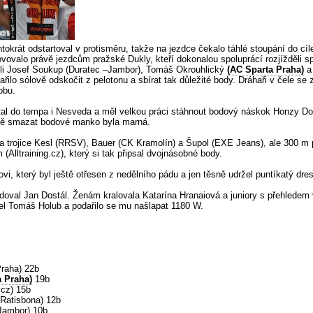
okrát odstartoval v protisměru, takže na jezdce čekalo táhlé stoupání do cíle
ovovalo právě jezdcům pražské Dukly, kteří dokonalou spoluprácí rozjížděli sp
byli Josef Soukup (Duratec –Jambor), Tomáš Okrouhlický
(AC Sparta Praha)
a 
řilo sólově odskočit z pelotonu a sbírat tak důležité body. Dráhaři v čele 
obu.
tal do tempa i Nesveda a měl velkou práci stáhnout bodový náskok Honzy Do
lně smazat bodové manko byla marná.
a trojice Kesl (RRSV), Bauer (CK Kramolín) a Šupol (EXE Jeans), ale 300 m 
Alltraining.cz), který si tak připsal dvojnásobné body.
i, který byl ještě otřesen z nedělního pádu a jen těsně udržel puntíkatý dres
adoval Jan Dostál. Ženám kralovala Katarína Hranaiová a juniory s přehledem
šel Tomáš Holub a podařilo se mu našlapat 1180 W.
raha) 22b
a Praha)
19b
.cz) 15b
 Ratisbona) 12b
Jambor) 10b