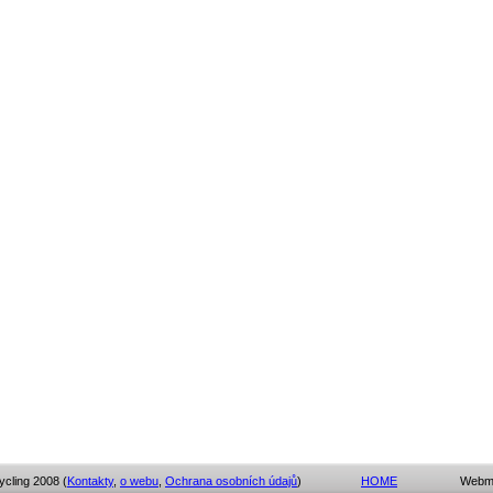
cling 2008 (
Kontakty
,
o webu
,
Ochrana osobních údajů
)
HOME
Webmas