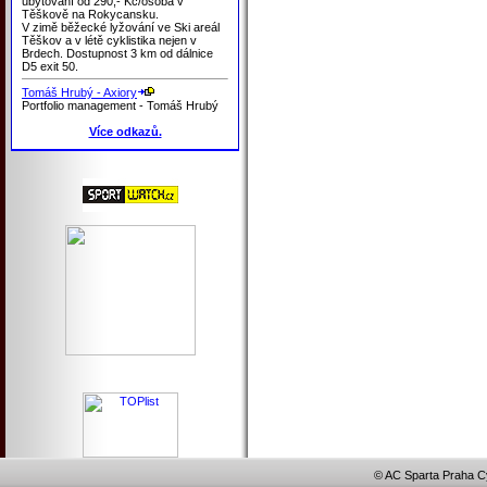
ubytování od 290,- Kč/osoba v
Těškově na Rokycansku.
V zimě běžecké lyžování ve Ski areál
Těškov a v létě cyklistika nejen v
Brdech. Dostupnost 3 km od dálnice
D5 exit 50.
Tomáš Hrubý - Axiory
Portfolio management - Tomáš Hrubý
Více odkazů.
© AC Sparta Praha Cy