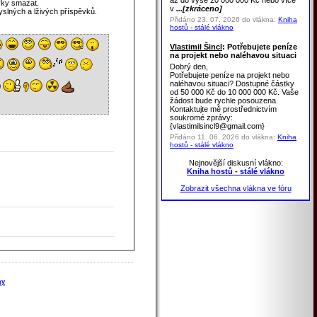
až do výše 20 000 000 Kč nebo více
vky smazat.
v
...[zkráceno]
yslných a lživých příspěvků.
Přidáno 23. 07. 2026 do vlákna:
Kniha
hostů - stálé vlákno
Vlastimil Šincl
: Potřebujete peníze
na projekt nebo naléhavou situaci
Dobrý den,
Potřebujete peníze na projekt nebo
naléhavou situaci? Dostupné částky
od 50 000 Kč do 10 000 000 Kč. Vaše
žádost bude rychle posouzena.
Kontaktujte mě prostřednictvím
soukromé zprávy:
{vlastimilsincl9@gmail.com}
Přidáno 11. 06. 2026 do vlákna:
Kniha
hostů - stálé vlákno
Nejnovější diskusní vlákno:
Kniha hostů - stálé vlákno
Zobrazit všechna vlákna ve fóru
hy