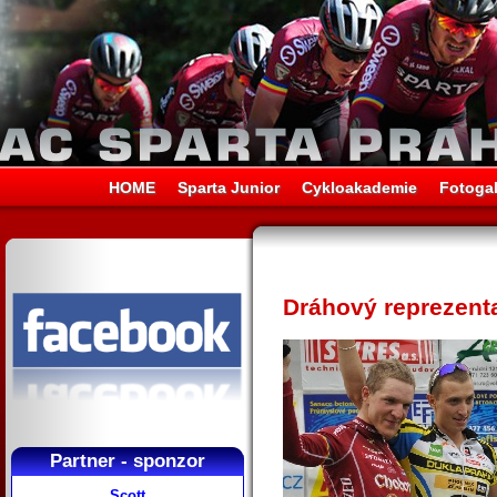
HOME
Sparta Junior
Cykloakademie
Fotogal
Dráhový reprezenta
Partner - sponzor
Scott