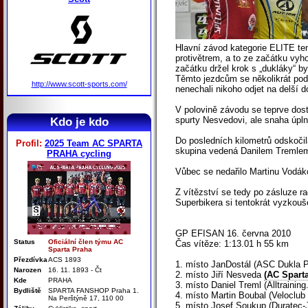
Hlavní závod kategorie ELITE tent
protivětrem, a to ze začátku vyh
začátku držel krok s „dukláky“ 
Těmto jezdcům se několikrát poda
http://www.scott-sports.com/
nenechali nikoho odjet na delší d
V polovině závodu se teprve dos
spurty Nesvedovi, ale snaha úp
Kdo je kdo
Do posledních kilometrů odskočil
Profil:
2025 Team AC SPARTA
skupina vedená Danilem Tremlem (
PRAHA cycling
Vůbec se nedařilo Martinu Vodákov
Z vítězství se tedy po zásluze r
Superbikera si tentokrát vyzkou
GP EFISAN 16. června 2010
Status
Oficiální člen týmu AC
Čas vítěze: 1:13.01 h 55 km
Sparta Praha
Přezdívka
ACS 1893
1. místo JanDostál (ASC Dukla P
Narozen
16. 11. 1893 - Čt
2. místo Jiří Nesveda
(AC Spart
Kde
PRAHA
3. místo Daniel Treml (Alltraining
Bydliště
SPARTA FANSHOP Praha 1.
4. místo Martin Boubal (Veloclub
Na Perštýně 17, 110 00
5. místo Josef Soukup (Duratec-