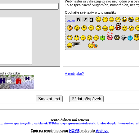
Webmaster si vyhrazuje právo nevhodné příspě
To se týká hlavně vulgárních, komerčních, nesm
Obohaťte své texty o tyto smajlíky:
Www
kód z obrázku
A proč jako?
Tento článek má adresu
ttp://www.sparta-cycling.cz/clanek/378/drahovy-reprezentant-dostal-triumfoval-v-plzni-nesveda-dru
Zpět na úvodní stranu:
HOME
, nebo do
Archívu