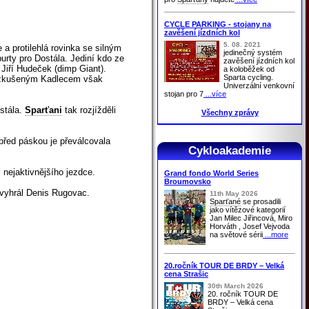
CYCLE PARKING - stojany na
zavěšení jízdních kol
5. 08. 2021
 a protilehlá rovinka se silným
jedinečný systém
urty pro Dostála. Jediní kdo ze
zavěšení jízdních kol
Jiří Hudeček (dimp Giant).
a koloběžek od
Sparta cycling.
se zkušeným Kadlecem však
Univerzální venkovní
stojan pro 7
...více
stála.
Sparťani
tak rozjížděli
Všechny zprávy
před páskou je převálcovala
Cykloakademie
 nejaktivnějšího jezdce.
Grand fondo World Series
Broumovsko
 vyhrál Denis Rugovac.
11th May 2026
Sparťané
se prosadili
jako vítězové kategorií
Jan Milec Jiřincová, Miro
Horváth , Josef Vejvoda
na světové sérii
...more
20.ročník TOUR DE BRDY – Velká
cena Strašic
30th March 2026
20. ročník TOUR DE
BRDY – Velká cena