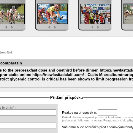
jnovější
.
st comparasin
to the prebreakfast dose and onethird before dinner. https://newfasttadal
ar cialis online https://newfasttadalafil.com/ - Cialis Microalbuminuriap
trict glycemic control is critical has been shown to limit progression 
Přidání příspěvku
je vítán):
Reakce na příspěvek č.
Pokud chcete reagovat přímo na konkrétní příspěvek
(nebo stačí kliknout na odkaz Reagovat a číslo pří
Váš email bude ochráněn před spamovými roboty