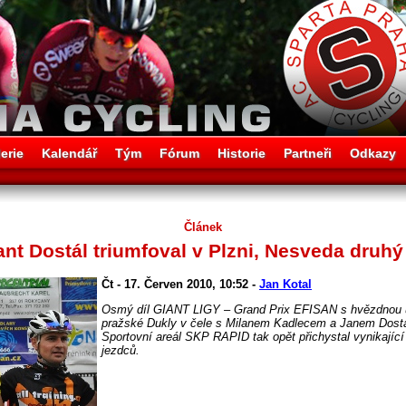
erie
Kalendář
Tým
Fórum
Historie
Partneři
Odkazy
Článek
nt Dostál triumfoval v Plzni, Nesveda druhý
Čt - 17. Červen 2010, 10:52 -
Jan Kotal
Osmý díl GIANT LIGY – Grand Prix EFISAN s hvězdnou ú
pražské Dukly v čele s Milanem Kadlecem a Janem Dost
Sportovní areál SKP RAPID tak opět přichystal vynikajíc
jezdců.