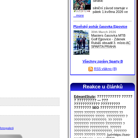
Strašic
silniční závod startuje v
pátek 1.května 2026 ve
...more
Plzeňský pohár časovka Ejpovice
30th March 2026
Masters časovka MTB
Golf Ejpovice - Zdenek
Rubáš obsadil 3. místo
AC
SPARTA PRAHA
Všechny zprávy Sparty B
RSS vlákno (B)
Reakce u článků
EdwardStulp
: ??????????? ?????
? ????????? — ???
???????????? ?????????
???????? SEO ????????????
????? ?????? ???????????? ??
??????????? ?????. ?????????? ?
????????? ????????, ?? ?????
???????? ???????? ????????? ?
???????? ??????????. ??????
otogalerii
????????? ???????????, ???????
????? ?????? ?????. [url=https://seo-