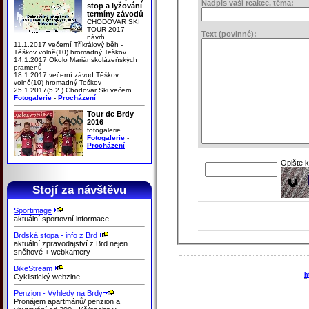
Nadpis vaší reakce, téma:
stop a lyžování
termíny závodů
CHODOVAR SKI
TOUR 2017 -
Text (povinné):
návrh
11.1.2017 večerní Tříkrálový běh -
Těškov volně(10) hromadný Teškov
14.1.2017 Okolo Mariánskolázeňských
pramenů
18.1.2017 večerní závod Těškov
volně(10) hromadný Teškov
25.1.2017(5.2.) Chodovar Ski večern
Fotogalerie
-
Procházení
Tour de Brdy
2016
fotogalerie
Fotogalerie
-
Procházení
Opište 
Stojí za návštěvu
Sportimage
aktuální sportovní informace
Brdská stopa - info z Brd
aktuální zpravodajství z Brd nejen
sněhové + webkamery
BikeStream
h
Cyklistický webzine
Penzion - Výhledy na Brdy
Pronájem apartmánů/ penzion a