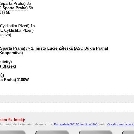
 Sparta Praha)
8b
C Sparta Praha)
5b
NT) 5b
yklistika Plzeň) 1b
E Cyklistika Plzeň)
rativa)
Sparta Praha)
/> 2. místo Lucie Záleská (ASC Dukla Praha)
Kooperativa)
tivity)
t Blažek)
tů)
ta Praha)
1180W
kem 5x fotek):
lou fotogalerii k tématu naleznete zde:
Fotogalerie/2010/giantliga-16-6/
nebo
Otevřít procházecí f