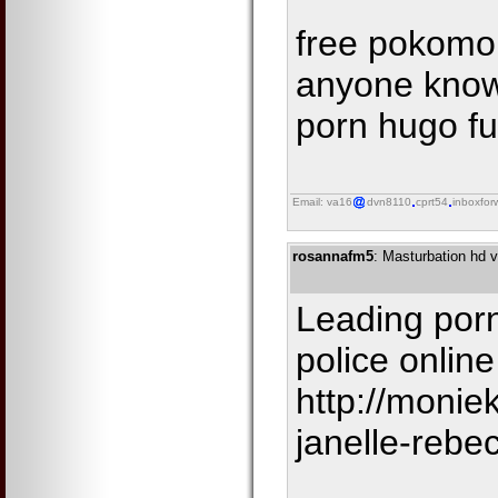
free pokomo
anyone know
porn hugo fu
Email: va16
dvn8110
cprt54
inboxfor
rosannafm5
: Masturbation hd v
Leading porn
police online
http://monie
janelle-rebe