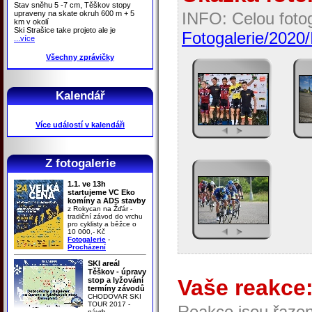
Stav sněhu 5 -7 cm, Těškov stopy
upraveny na skate okruh 600 m + 5
INFO: Celou fotog
km v okolí
Ski Strašice take projeto ale je
Fotogalerie/2020
...více
Všechny zprávičky
Kalendář
Více událostí v kalendáři
Z fotogalerie
1.1. ve 13h
startujeme VC Eko
komíny a ADS stavby
z Rokycan na Žďár -
tradiční závod do vrchu
pro cyklisty a běžce o
10 000,- Kč
Fotogalerie
-
Procházení
SKI areál
Těškov - úpravy
Vaše reakce
stop a lyžování
termíny závodů
CHODOVAR SKI
TOUR 2017 -
Reakce jsou řaze
návrh