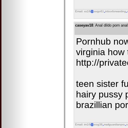
Email: xs18
avgo61
inboxforwarding
caseyav18
: Anal dildo porn an
Pornhub now 
virginia how 
http://priva
teen sister 
hairy pussy 
brazillian po
Email: im16
eog38
mailguardianpro
o