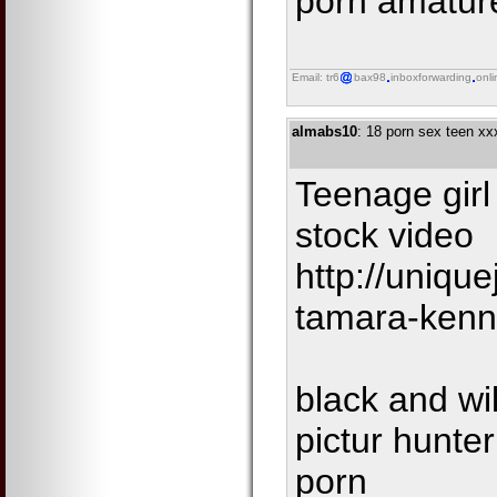
porn amature
Email: tr6
bax98
inboxforwarding
onli
almabs10
: 18 porn sex teen xx
Teenage girl
stock video
http://uniqu
tamara-ken
black and wi
pictur hunte
porn