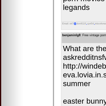
legands
Email: ek7
dvn8110
cprt54
inboxforw
benjaminlg8
: Free vintage por
What are the 
askredditnsf
http://winde
eva.lovia.in
summer
easter bunny