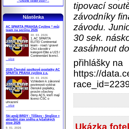
.: Chcete vědět více? :.
tipovací sout
závodníky fi
Nástěnka
závodu. Junio
AC SPARTA PRAHSA Cycling ‘‘ můj
team na sezónu 2026
30 sek. násko
30. 03. 2026
1. AC SPARTA
ELITE/ Continental
zasáhnout do
team - road / gravel
Chci závodit v
kategorii Elite a U23 /
Continentání licencí.
...více
přihlášky na
2026 Členské spolkové poplatky AC
https://data.
SPARTA PRAHA cycling z.s.
30. 03. 2026
race_id=223
Vzhledem k zákonné
povinnosti vybírat
členské poplatky,
prosím všechny
členy ACS, kteří mají
licenci ČSC o
uhrazení
...více
Ski areál BRDY - Těškov - Strašice +
aktuální stav sněhu a lyžařských
stop 2026
Ukázka fotek
9. 01. 2026