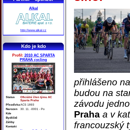
Alkal
http://www.alkal.cz
Kdo je kdo
Profil:
2010 AC SPARTA
PRAHA cycling
přihlášeno na 
budou na star
Status
Oficiální člen týmu AC
závodu jedno
Sparta Praha
Přezdívka
ACS 1893
Narozen
30. 11. -0001 - Po
Praha
a v kat
Kde
Bydliště
francouzský 
Záliby
Kontakt