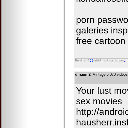
porn passwo
galeries ins
free cartoon
Email: dm3
orly68
mailguardianpro
on
dinaum2
: Vintage 5 070 videos
Your lust mo
sex movies
http://androi
hausherr.ins