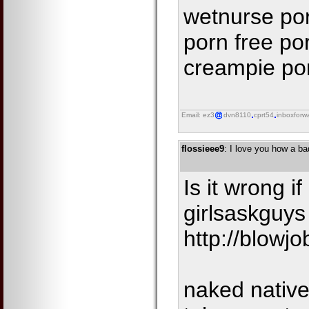
wetnurse por
porn free po
creampie po
Email: ez3
dvn8110
cprt54
inboxforw
flossieee9
: I love you how a ba
Is it wrong i
girlsaskguys
http://blowj
naked native