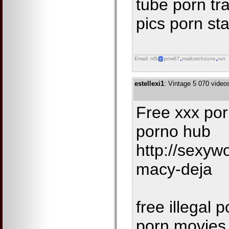
tube porn tr
pics porn sta
Email: nl5
pnw67
mailcatchzone
run
estellexi1
: Vintage 5 070 video
Free xxx por
porno hub
http://sexy
macy-deja
free illegal
porn movies 