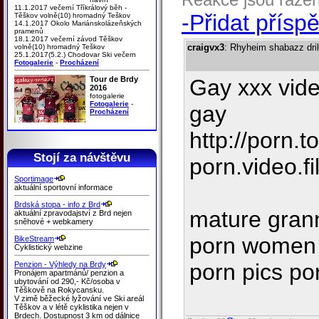
11.1.2017 večerní Tříkrálový běh -
-Přidat přísp
Těškov volně(10) hromadný Teškov
14.1.2017 Okolo Mariánskolázeňských
pramenů
18.1.2017 večerní závod Těškov
craigvx3
: Rhyheim shabazz dril
volně(10) hromadný Teškov
25.1.2017(5.2.) Chodovar Ski večern
Fotogalerie
-
Procházení
Tour de Brdy
Gay xxx vide
2016
fotogalerie
Fotogalerie
-
gay
Procházení
http://porn.t
Stojí za návštěvu
porn.video.f
Sportimage
aktuální sportovní informace
Brdská stopa - info z Brd
mature grann
aktuální zpravodajství z Brd nejen
sněhové + webkamery
porn women 
BikeStream
Cyklistický webzine
porn pics po
Penzion - Výhledy na Brdy
Pronájem apartmánů/ penzion a
ubytování od 290,- Kč/osoba v
Těškově na Rokycansku.
V zimě běžecké lyžování ve Ski areál
Těškov a v létě cyklistika nejen v
Brdech. Dostupnost 3 km od dálnice