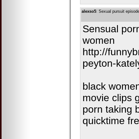
alexso5
: Sexual pursuit episod
Sensual porn
women
http://funny
peyton-katel
black women 
movie clips g
porn taking 
quicktime fr