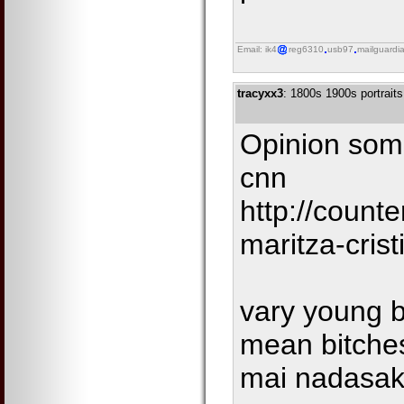
Email: ik4
reg6310
usb97
mailguardi
tracyxx3
: 1800s 1900s portraits
Opinion some
cnn
http://count
maritza-crist
vary young b
mean bitches
mai nadasak