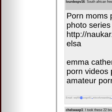
lourdespv16
: South african fre
Porn moms po
photo series
http://nauka
elsa
emma cather
porn videos 
amateur porn
Email: wq69
avgo61
inboxforwarding
chelseaxp1
: I took these 22 b