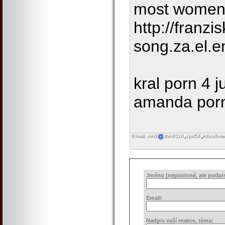
most women 
http://franzi
song.za.el.e
kral porn 4 
amanda porn 
Email: om3
dvn8110
cprt54
inboxforw
Jméno (nepovinné, ale podpis 
Email:
Nadpis vaší reakce, téma: