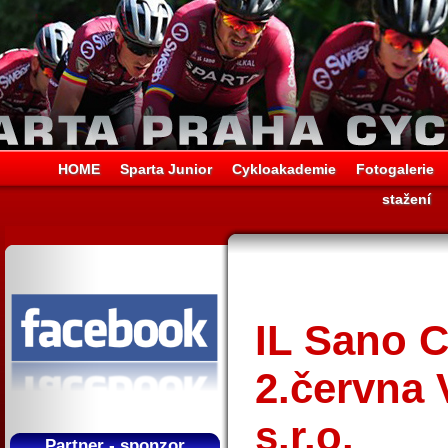
HOME
Sparta Junior
Cykloakademie
Fotogalerie
stažení
IL Sano C
2.června 
s.r.o.
Partner - sponzor