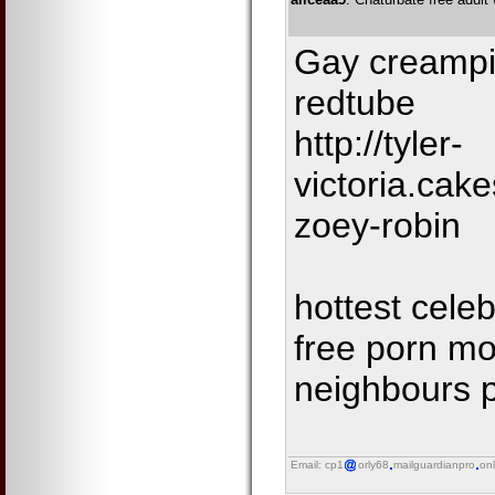
Gay creampie
redtube
http://tyler-
victoria.cak
zoey-robin
hottest cele
free porn mov
neighbours 
Email: cp1
orly68
mailguardianpro
onl