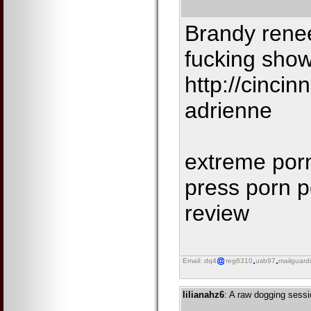
Brandy renee
fucking sho
http://cinci
adrienne
extreme porn
press porn p
review
Email: dq4
reg6310
usb97
mailguard
lilianahz6
: A raw dogging sess