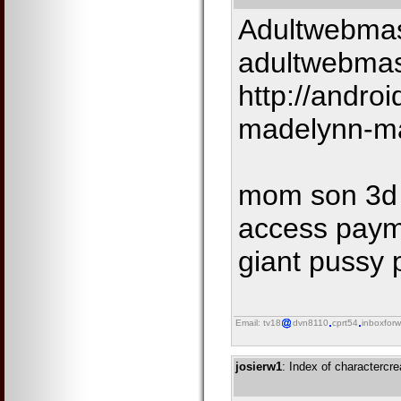
Adultwebmast
adultwebmas
http://andro
madelynn-ma
mom son 3d 
access paym
giant pussy 
Email: tv18
dvn8110
cprt54
inboxforw
josierw1
: Index of charactercre