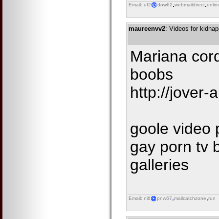
Email: uf2
dow62
webmaildirect
onlin
maureenvv2
: Videos for kidna
Mariana cor
boobs
http://jover
goole video 
gay porn tv 
galleries
Email: ni6
pnw67
mailcatchzone
run