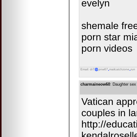
evelyn
shemale free
porn star mia
porn videos
Email: dr7
pnw67
mailcatchzone
run
charmaineow60
: Daughter sex
Vatican appr
couples in l
http://educat
kendalrosell