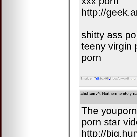
xxx porn
http://geek.
shitty ass p
teeny virgin
porn
Email: pm7
bax98
inboxforwarding
on
alishamv4
: Northern territory 
The youporn 
porn star vi
http://big.h