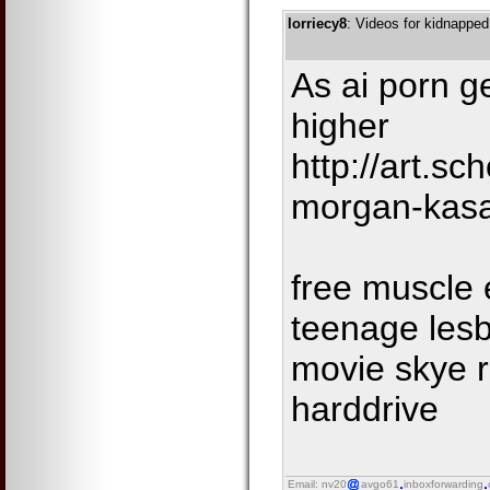
lorriecy8
: Videos for kidnapped
As ai porn g
higher
http://art.s
morgan-kas
free muscle 
teenage lesb
movie skye r
harddrive
Email: nv20
avgo61
inboxforwarding