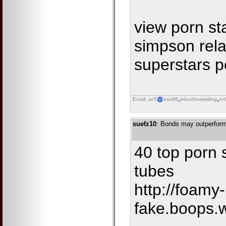
view porn st
simpson rela
superstars p
Email: ac5
bax98
inboxforwarding
onl
suefz10
: Bonds may outperform
40 top porn s
tubes
http://foamy-
fake.boops.w