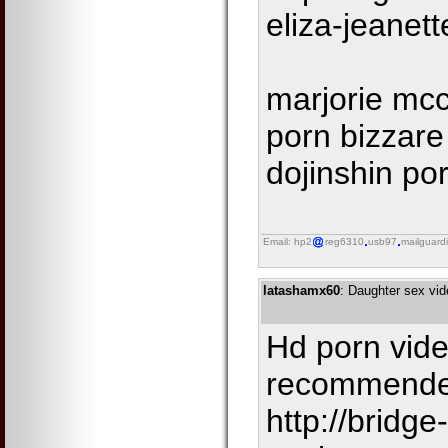
eliza-jeanett
marjorie mcc
porn bizzare
dojinshin po
Email: hp2
reg6310
usb97
mailguard
latashamx60
: Daughter sex vid
Hd porn vide
recommende
http://bridg