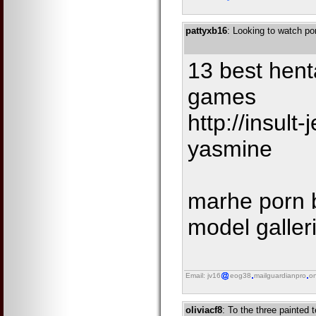
pattyxb16
: Looking to watch por
13 best henta
games
http://insult
yasmine
marhe porn b
model galler
Email: jv16
eog38
mailguardianpro
on
oliviacf8
: To the three painted 