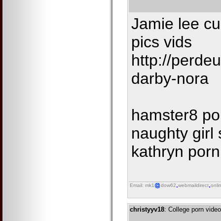
Jamie lee cu
pics vids
http://perdeu
darby-nora
hamster8 por
naughty girl
kathryn por
Email: mk1
dow62
webmaildirect
onli
christyyv18
: College porn vide