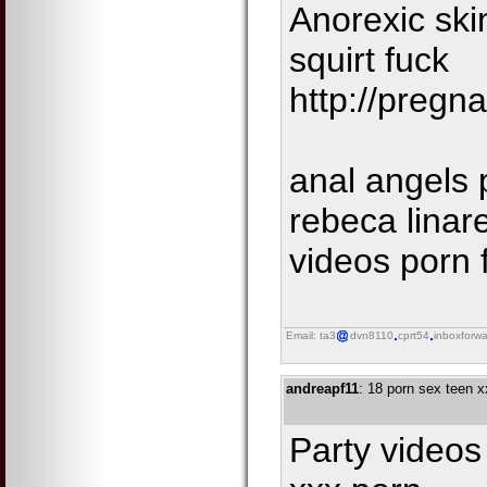
Anorexic ski
squirt fuck
http://pregn
anal angels
rebeca linar
videos porn 
Email: ta3
dvn8110
cprt54
inboxforwa
andreapf11
: 18 porn sex teen 
Party videos