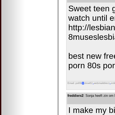
Sweet teen g
watch until 
http://lesbia
8museslesbi
best new free
porn 80s por
Email: ps69
dow62
webmaildirect
onl
freddierx2
: Sonja heeft zin om
I make my bi