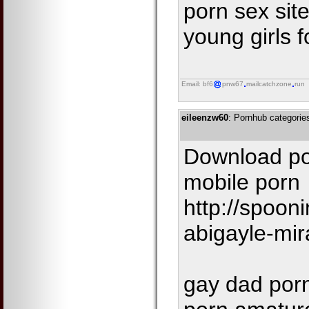
porn sex sit
young girls f
Email: bf6
pnw67
mailcatchzone
run
eileenzw60
: Pornhub categories
Download por
mobile porn
http://spoon
abigayle-mir
gay dad porn