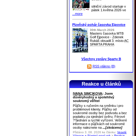
silniční závod startuje v
pátek 1.května 2026 ve
...more
Plzeňský pohár časovka Ejpovice
30th March 2026
Masters časovka MTB
Golf Ejpovice - Zdenek
Rubáš obsadil 3. místo
AC
SPARTA PRAHA
Všechny zprávy Sparty B
RSS vlákno (B)
Reakce u článků
IVANA SIMCIKOVA
: Jsem
důvěryhodný a spolehlivý
soukromý věřitel
Půjčky s ručením na směnku i pro
problémové klienty. Půjčky od
soukromé osoby bez podvodu a bez
poplatku za sjednání úvěru. Férové
??jednání a rychlé vyřízení. Veškeré
informace o půjčkách od soukromé
osoby naleznete na
...[zkráceno]
Přidáno 3. 08. 2026 ke článku:
Veselé
Vánoce a šťastný nový rok
>
Reakce