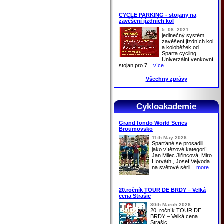
CYCLE PARKING - stojany na
zavěšení jízdních kol
5. 08. 2021
jedinečný systém
zavěšení jízdních kol
a koloběžek od
Sparta cycling.
Univerzální venkovní
stojan pro 7
...více
Všechny zprávy
Cykloakademie
Grand fondo World Series
Broumovsko
11th May 2026
Sparťané
se prosadili
jako vítězové kategorií
Jan Milec Jiřincová, Miro
Horváth , Josef Vejvoda
na světové sérii
...more
20.ročník TOUR DE BRDY – Velká
cena Strašic
30th March 2026
20. ročník TOUR DE
BRDY – Velká cena
Strašic