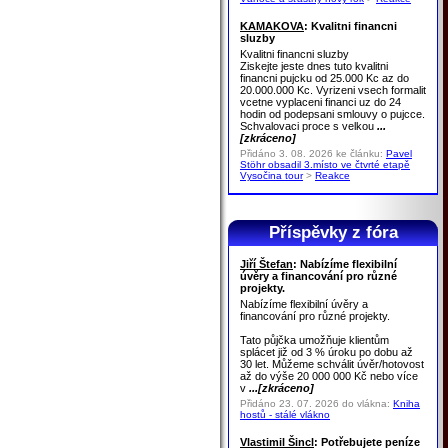
KAMAKOVA
: Kvalitni financni
sluzby
Kvalitni financni sluzby
Ziskejte jeste dnes tuto kvalitni
financni pujcku od 25.000 Kc az do
20.000.000 Kc. Vyrizeni vsech formalit
vcetne vyplaceni financi uz do 24
hodin od podepsani smlouvy o pujcce.
Schvalovaci proce s velkou
...
[zkráceno]
Přidáno 3. 08. 2026 ke článku:
Pavel
Stöhr obsadil 3.místo ve čtvrté etapě
Vysočina tour
>
Reakce
Příspěvky z fóra
Jiří Štefan
: Nabízíme flexibilní
úvěry a financování pro různé
projekty.
Nabízíme flexibilní úvěry a
financování pro různé projekty.
Tato půjčka umožňuje klientům
splácet již od 3 % úroku po dobu až
30 let. Můžeme schválit úvěr/hotovost
až do výše 20 000 000 Kč nebo více
v
...[zkráceno]
Přidáno 23. 07. 2026 do vlákna:
Kniha
hostů - stálé vlákno
Vlastimil Šincl
: Potřebujete peníze