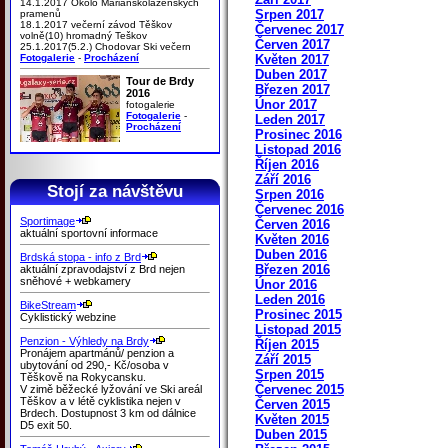
14.1.2017 Okolo Mariánskolázeňských
Srpen 2017
pramenů
18.1.2017 večerní závod Těškov
Červenec 2017
volně(10) hromadný Teškov
Červen 2017
25.1.2017(5.2.) Chodovar Ski večern
Fotogalerie
-
Procházení
Květen 2017
Duben 2017
Tour de Brdy
Březen 2017
2016
Únor 2017
fotogalerie
Fotogalerie
-
Leden 2017
Procházení
Prosinec 2016
Listopad 2016
Říjen 2016
Září 2016
Stojí za návštěvu
Srpen 2016
Červenec 2016
Sportimage
Červen 2016
aktuální sportovní informace
Květen 2016
Duben 2016
Brdská stopa - info z Brd
Březen 2016
aktuální zpravodajství z Brd nejen
sněhové + webkamery
Únor 2016
Leden 2016
BikeStream
Prosinec 2015
Cyklistický webzine
Listopad 2015
Penzion - Výhledy na Brdy
Říjen 2015
Pronájem apartmánů/ penzion a
Září 2015
ubytování od 290,- Kč/osoba v
Srpen 2015
Těškově na Rokycansku.
Červenec 2015
V zimě běžecké lyžování ve Ski areál
Těškov a v létě cyklistika nejen v
Červen 2015
Brdech. Dostupnost 3 km od dálnice
Květen 2015
D5 exit 50.
Duben 2015