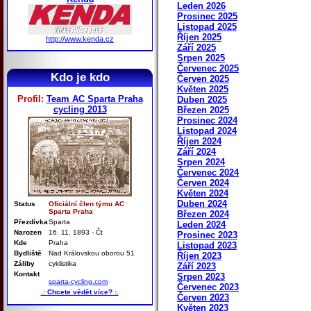
Leden 2026
Prosinec 2025
Listopad 2025
Říjen 2025
http://www.kenda.cz
Září 2025
Srpen 2025
Červenec 2025
Kdo je kdo
Červen 2025
Květen 2025
Profil:
Team AC Sparta Praha
Duben 2025
cycling 2013
Březen 2025
Prosinec 2024
Listopad 2024
Říjen 2024
Září 2024
Srpen 2024
Červenec 2024
Červen 2024
Květen 2024
Duben 2024
Status
Oficiální člen týmu AC
Sparta Praha
Březen 2024
Přezdívka
Sparta
Leden 2024
Narozen
16. 11. 1893 - Čt
Prosinec 2023
Kde
Praha
Listopad 2023
Bydliště
Nad Královskou oborou 51
Říjen 2023
Záliby
cyklistika
Září 2023
Kontakt
Srpen 2023
sparta-cycling.com
Červenec 2023
.: Chcete vědět více? :.
Červen 2023
Květen 2023