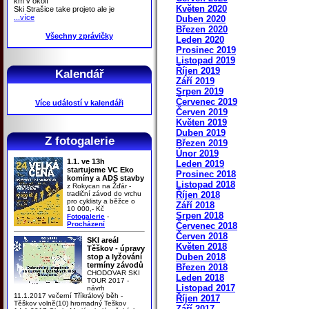
km v okolí
Květen 2020
Ski Strašice take projeto ale je
...více
Duben 2020
Březen 2020
Všechny zprávičky
Leden 2020
Prosinec 2019
Listopad 2019
Říjen 2019
Kalendář
Září 2019
Srpen 2019
Červenec 2019
Více událostí v kalendáři
Červen 2019
Květen 2019
Duben 2019
Z fotogalerie
Březen 2019
Únor 2019
1.1. ve 13h
Leden 2019
startujeme VC Eko
Prosinec 2018
komíny a ADS stavby
Listopad 2018
z Rokycan na Žďár -
tradiční závod do vrchu
Říjen 2018
pro cyklisty a běžce o
Září 2018
10 000,- Kč
Srpen 2018
Fotogalerie
-
Procházení
Červenec 2018
Červen 2018
SKI areál
Květen 2018
Těškov - úpravy
Duben 2018
stop a lyžování
termíny závodů
Březen 2018
CHODOVAR SKI
Leden 2018
TOUR 2017 -
Listopad 2017
návrh
11.1.2017 večerní Tříkrálový běh -
Říjen 2017
Těškov volně(10) hromadný Teškov
Září 2017