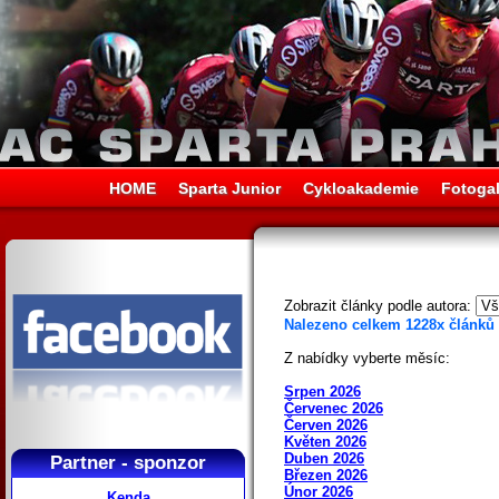
HOME
Sparta Junior
Cykloakademie
Fotogal
Zobrazit články podle autora:
Nalezeno celkem 1228x článků
Z nabídky vyberte měsíc:
Srpen 2026
Červenec 2026
Červen 2026
Květen 2026
Duben 2026
Partner - sponzor
Březen 2026
Únor 2026
Kenda