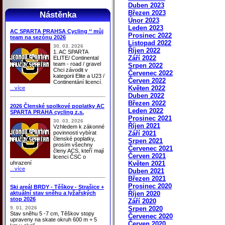
Duben 2023
Březen 2023
Nástěnka
Únor 2023
Leden 2023
AC SPARTA PRAHSA Cycling ‘‘ můj
Prosinec 2022
team na sezónu 2026
Listopad 2022
30. 03. 2026
Říjen 2022
1. AC SPARTA
Září 2022
ELITE/ Continental
team - road / gravel
Srpen 2022
Chci závodit v
Červenec 2022
kategorii Elite a U23 /
Červen 2022
Continentání licencí.
Květen 2022
...více
Duben 2022
Březen 2022
2026 Členské spolkové poplatky AC
Leden 2022
SPARTA PRAHA cycling z.s.
Prosinec 2021
30. 03. 2026
Říjen 2021
Vzhledem k zákonné
povinnosti vybírat
Září 2021
členské poplatky,
Srpen 2021
prosím všechny
Červenec 2021
členy ACS, kteří mají
Červen 2021
licenci ČSC o
uhrazení
Květen 2021
...více
Duben 2021
Březen 2021
Prosinec 2020
Ski areál BRDY - Těškov - Strašice +
aktuální stav sněhu a lyžařských
Říjen 2020
stop 2026
Září 2020
9. 01. 2026
Srpen 2020
Stav sněhu 5 -7 cm, Těškov stopy
Červenec 2020
upraveny na skate okruh 600 m + 5
Červen 2020