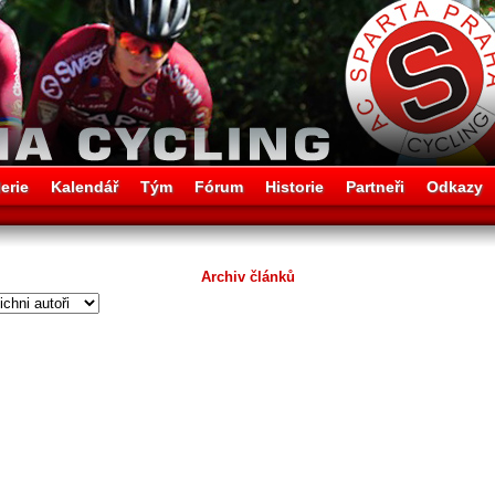
erie
Kalendář
Tým
Fórum
Historie
Partneři
Odkazy
Archiv článků