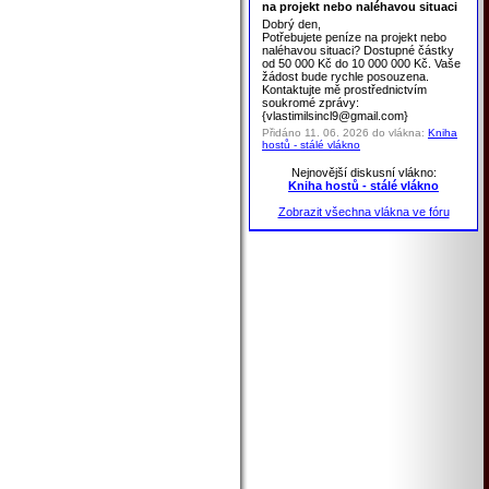
na projekt nebo naléhavou situaci
Dobrý den,
Potřebujete peníze na projekt nebo
naléhavou situaci? Dostupné částky
od 50 000 Kč do 10 000 000 Kč. Vaše
žádost bude rychle posouzena.
Kontaktujte mě prostřednictvím
soukromé zprávy:
{vlastimilsincl9@gmail.com}
Přidáno 11. 06. 2026 do vlákna:
Kniha
hostů - stálé vlákno
Nejnovější diskusní vlákno:
Kniha hostů - stálé vlákno
Zobrazit všechna vlákna ve fóru