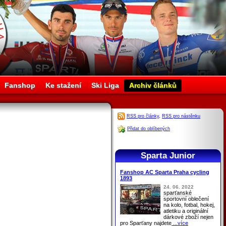
Fanshop
Ke stažení
Ski Liga
Archiv článků
RSS pro články
,
RSS pro nástěnku
Přidat do oblíbených
Sparta Junior
Fanshop AC Sparta Praha cycling
1893
24. 06. 2022
sparťanské
sportovní oblečení
na kolo, fotbal, hokej,
atletiku a originální
dárkové zboží nejen
pro
Sparťany
najdete
...více