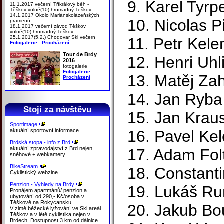
9. Karel Tyrp
11.1.2017 večerní Tříkrálový běh -
Těškov volně(10) hromadný Teškov
14.1.2017 Okolo Mariánskolázeňských
10. Nicolas P
pramenů
18.1.2017 večerní závod Těškov
volně(10) hromadný Teškov
25.1.2017(5.2.) Chodovar Ski večern
11. Petr Kel
Fotogalerie
-
Procházení
Tour de Brdy
12. Henri Uh
2016
fotogalerie
Fotogalerie
-
13. Matěj Zah
Procházení
14. Jan Ryb
Stojí za návštěvu
15. Jan Krau
Sportimage
aktuální sportovní informace
16. Pavel Ke
Brdská stopa - info z Brd
aktuální zpravodajství z Brd nejen
17. Adam Folt
sněhové + webkamery
BikeStream
18. Constant
Cyklistický webzine
Penzion - Výhledy na Brdy
19. Lukáš Ru
Pronájem apartmánů/ penzion a
ubytování od 290,- Kč/osoba v
Těškově na Rokycansku.
20. Jakub Bou
V zimě běžecké lyžování ve Ski areál
Těškov a v létě cyklistika nejen v
Brdech. Dostupnost 3 km od dálnice