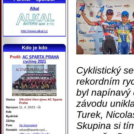
Alkal
http://www.alkal.cz
Kdo je kdo
Profil:
AC SPARTA PRAHA
cycling 2021
Cyklistický s
rekordním ry
byl napínavý 
Status
Oficiální člen týmu AC Sparta
závodu unikla
Praha
Narozen
11. 4. 2023 - Út
Turek, Nicola
Kde
Bydliště
Záliby
Skupina si tí
Foto
Ve fotogalerii
Kontakt
rubas@sparta-cycl...