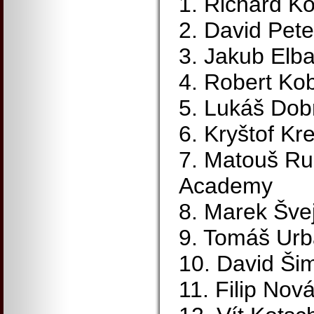
1. Richard K
2. David Pete
3. Jakub Elba
4. Robert Ko
5. Lukáš Dob
6. Kryštof 
7. Matouš Ru
Academy
8. Marek Šve
9. Tomáš Urb
10. David Š
11. Filip No