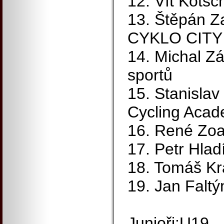
12. Vít Kotsc
13. Štěpán Z
CYKLO CITY
14. Michal Zá
sportů
15. Stanisla
Cycling Aca
16. René Zoai
17. Petr Hlad
18. Tomáš K
19. Jan Falt
Junioři:U19