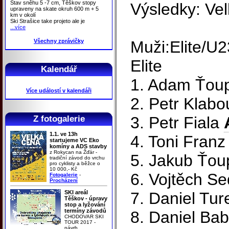
Stav sněhu 5 -7 cm, Těškov stopy
Výsledky: Ve
upraveny na skate okruh 600 m + 5
km v okolí
Ski Strašice take projeto ale je
...více
Všechny zprávičky
Muži:Elite/U2
Elite
Kalendář
1. Adam Ťoup
Více událostí v kalendáři
2. Petr Klabo
3. Petr Fiala
Z fotogalerie
1.1. ve 13h
4. Toni Fran
startujeme VC Eko
komíny a ADS stavby
z Rokycan na Žďár -
5. Jakub Ťoup
tradiční závod do vrchu
pro cyklisty a běžce o
10 000,- Kč
6. Vojtěch S
Fotogalerie
-
Procházení
SKI areál
7. Daniel Tur
Těškov - úpravy
stop a lyžování
termíny závodů
8. Daniel Bab
CHODOVAR SKI
TOUR 2017 -
návrh