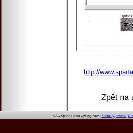
Opište 
http://www.spart
Zpět na 
© AC Sparta Praha Cycling 2008 (
Kontakty
,
o webu
,
Och