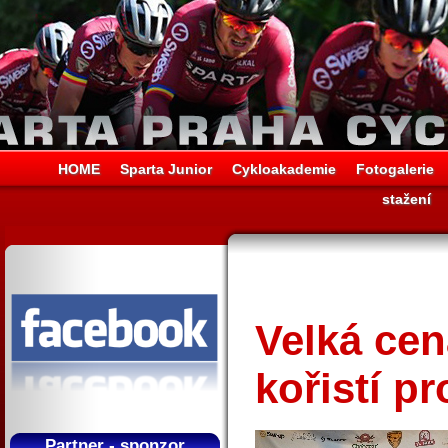
HOME
Sparta Junior
Cykloakademie
Fotogalerie
stažení
Velká cen
kořistí p
Partner - sponzor