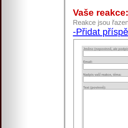
Vaše reakce
Reakce jsou řaze
-Přidat přísp
Jméno (nepovinné, ale podpis 
Email:
Nadpis vaší reakce, téma:
Text (povinné):