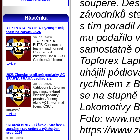
soupeře. Dese
.: Chcete vědět více? :.
závodníků ste
Nástěnka
s tím poradil
AC SPARTA PRAHSA Cycling ‘‘ můj
team na sezónu 2026
mu podařilo v
30. 03. 2026
1. AC SPARTA
ELITE/ Continental
samostatně od
team - road / gravel
Chci závodit v
kategorii Elite a U23 /
Topforex Lapi
Continentání licencí.
...více
uhájili pódio
2026 Členské spolkové poplatky AC
SPARTA PRAHA cycling z.s.
rychlíkem z 
30. 03. 2026
Vzhledem k zákonné
povinnosti vybírat
se na stupně 
členské poplatky,
prosím všechny
členy ACS, kteří mají
Lokomotivy B
licenci ČSC o
uhrazení
...více
Foto: www.ne
Ski areál BRDY - Těškov - Strašice +
https://www.
aktuální stav sněhu a lyžařských
stop 2026
9. 01. 2026