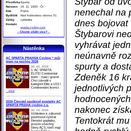
Štybar od úv
Přezdívka
Sparta
Narozen
16. 11. 1893 - Čt
nenechal na 
Kde
Praha
Bydliště
Nad Královskou oborou 51
dnes bojovat o
Záliby
cyklistika
Kontakt
sparta-cycling.com
Štybarovi ne
.: Chcete vědět více? :.
vyhrávat jedno
Nástěnka
neúnavně roz
AC SPARTA PRAHSA Cycling ‘‘ můj
team na sezónu 2026
spurty a dost
30. 03. 2026
1. AC SPARTA
ELITE/ Continental
Zdeněk 16 kr
team - road / gravel
Chci závodit v
kategorii Elite a U23 /
jednotlivých 
Continentání licencí.
...více
hodnocených 
2026 Členské spolkové poplatky AC
SPARTA PRAHA cycling z.s.
nakonec získ
30. 03. 2026
Vzhledem k zákonné
povinnosti vybírat
Tentokrát mu
členské poplatky,
prosím všechny
členy ACS, kteří mají
licenci ČSC o