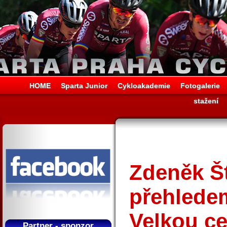
HOME
Sparta Junior
Cykloakademie
Fotogalerie
stažení
Zdeněk Š
přehlede
Velkou c
Partner - sponzor