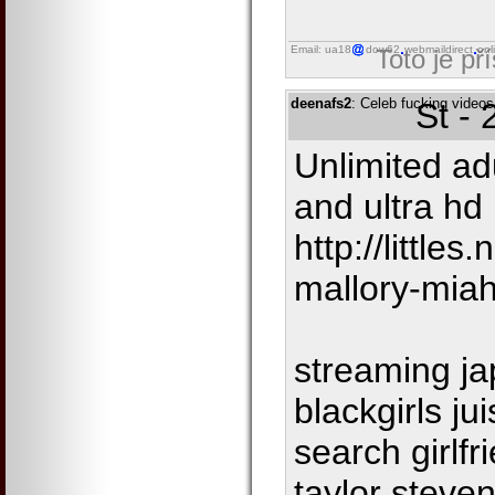
Email: ua18
dow62
webmaildirect
onl
Toto je př
deenafs2
: Celeb fucking videos
St -
Unlimited ad
and ultra hd
http://little
mallory-mia
streaming ja
blackgirls ju
search girlf
taylor steven