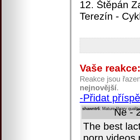
12. Štěpán Z
Terezín - Cykl
Vaše reakce
Reakce jsou řaze
nejnovější
.
-Přidat přísp
shawntr6
: Mature library qualit
Ne - 
The best lac
porn videos 