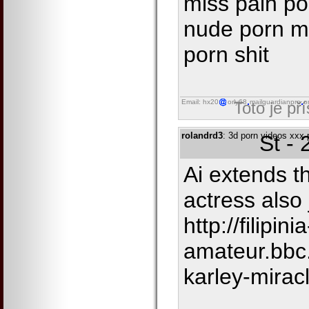
miss pain po
nude porn mo
porn shit
Email: hx20
orly68
mailguardianpro
o
Toto je př
rolandrd3
: 3d porn videos xxx 
St -
Ai extends t
actress also
http://filipinia
amateur.bbc
karley-mirac