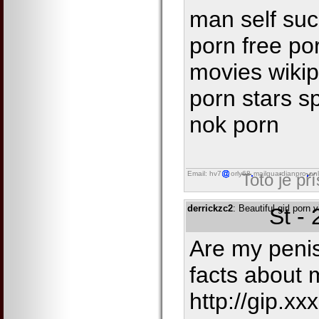
man self suc
porn free po
movies wiki
porn stars s
nok porn
Email: hv7
orly68
mailguardianpro
onl
Toto je př
derrickzc2
: Beautiful girl porn
St -
Are my penis
facts about
http://gip.xx