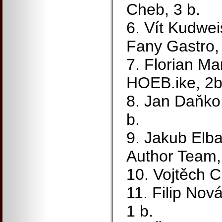
Cheb, 3 b.
6. Vít Kudwei
Fany Gastro, 
7. Florian M
HOEB.ike, 2b
8. Jan Daňko,
b.
9. Jakub Elba
Author Team,
10. Vojtěch C
11. Filip Nov
1 b.