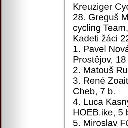
Kreuziger Cy
28. Greguš M
cycling Team,
Kadeti žáci 
1. Pavel Nov
Prostějov, 18
2. Matouš Ru
3. René Zoait
Cheb, 7 b.
4. Luca Kas
HOEB.ike, 5 
5. Miroslav F