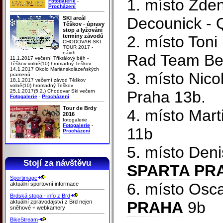
1. místo Zde
Fotogalerie
-
Procházení
Decounick - 
SKI areál
Těškov - úpravy
stop a lyžování
termíny závodů
2. místo Ton
CHODOVAR SKI
TOUR 2017 -
návrh
Rad Team Ber
11.1.2017 večerní Tříkrálový běh -
Těškov volně(10) hromadný Teškov
14.1.2017 Okolo Mariánskolázeňských
3. místo Nico
pramenů
18.1.2017 večerní závod Těškov
volně(10) hromadný Teškov
25.1.2017(5.2.) Chodovar Ski večern
Praha 13b.
Fotogalerie
-
Procházení
Tour de Brdy
4. místo Mar
2016
fotogalerie
Fotogalerie
-
11b
Procházení
5. místo Den
Stojí za návštěvu
SPARTA PR
Sportimage
6. místo Osc
aktuální sportovní informace
Brdská stopa - info z Brd
aktuální zpravodajství z Brd nejen
PRAHA
9b
sněhové + webkamery
BikeStream