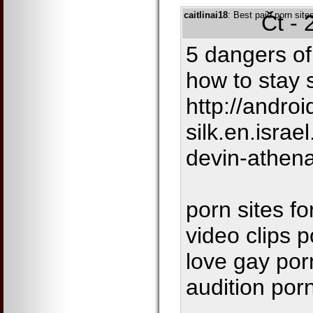
caitlinai18
: Best paid porn sit
Čt - 
5 dangers of
how to stay 
http://androi
silk.en.israe
devin-athen
porn sites f
video clips p
love gay por
audition por