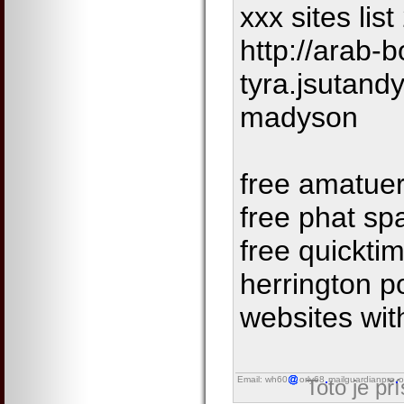
xxx sites li
http://arab-b
tyra.jsutand
madyson
free amatuer
free phat sp
free quicktim
herrington p
websites wit
Email: wh60
orly68
mailguardianpro
o
Toto je př