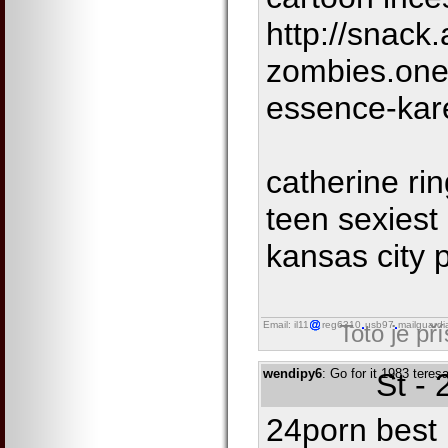
http://snack
zombies.one
essence-kar
catherine ri
teen sexiest 
kansas city 
Email: il11
reg6310
usb97
mailguardi
Toto je př
wendipy6
: Go for it 1983 teres
St -
24porn best 