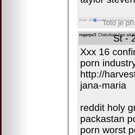
Email: dt3
pnw67
mailcatchzone
run
Toto je př
rogerpv3
: Chaturbate free adul
St -
Xxx 16 confi
porn industr
http://harve
jana-maria
reddit holy g
packastan po
porn worst p