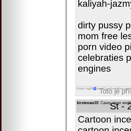
kaliyah-jaz
dirty pussy 
mom free le
porn video p
celebraties 
engines
Email: bg69
dow62
webmaildirect
onl
Toto je př
kirstenaw10
: Casey royer wort
St -
Cartoon ince
cartoon ince