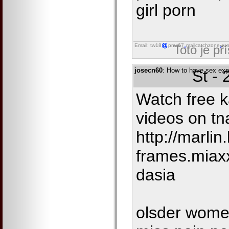
girl porn
Email: tw18
pnw67
mailcatchzone
ru
Toto je př
josecn60
: How to have sex expo
St -
Watch free 
videos on tna
http://marlin
frames.miax
dasia
olsder wome