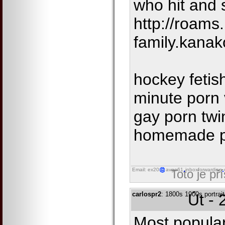
who hit and s
http://roams
family.kana
hockey fetis
minute porn 
gay porn twi
homemade p
Email: ex20
avgo61
inboxforwarding
Toto je př
carlospr2
: 1800s 1900s portrait
Út - 
Most popular