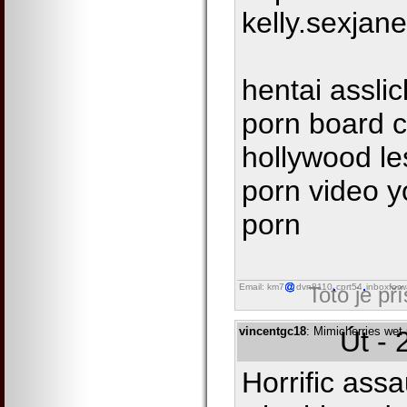
kelly.sexjan
hentai assli
porn board c
hollywood le
porn video y
porn
Email: km7
dvn8110
cprt54
inboxforw
Toto je př
vincentgc18
: Mimicherries wet
Út - 
Horrific assa