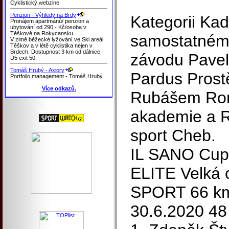
Cyklistický webzine
Penzion - Výhledy na Brdy
Kategorii Kad
Pronájem apartmánů/ penzion a
ubytování od 290,- Kč/osoba v
Těškově na Rokycansku.
samostatném 
V zimě běžecké lyžování ve Ski areál
Těškov a v létě cyklistika nejen v
Brdech. Dostupnost 3 km od dálnice
závodu Pavel
D5 exit 50.
Tomáš Hrubý - Axiory
Pardus Prost
Portfolio management - Tomáš Hrubý
Více odkazů.
Rubášem Rom
akademie a R
sport Cheb.
IL SANO Cup
ELITE Velká
SPORT 66 km
30.6.2020 48