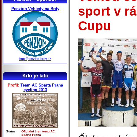
sport v r
Penzion Výhledy na Brdy
Cupu
http://penzion-brdy.cz
Kdo je kdo
Profil:
Team AC Sparta Praha
cycling 2013
Status
Oficiální člen týmu AC
Sparta Praha