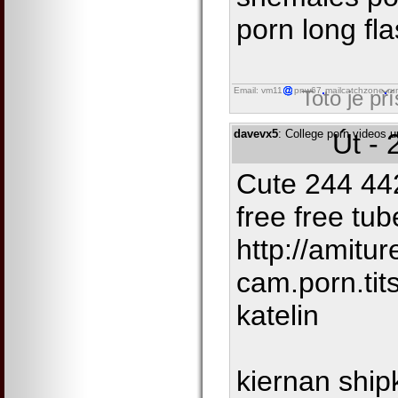
porn long fl
Email: vm11
pnw67
mailcatchzone
ru
Toto je př
davevx5
: College porn videos 
Út - 
Cute 244 44
free free tu
http://amitu
cam.porn.ti
katelin
kiernan ship