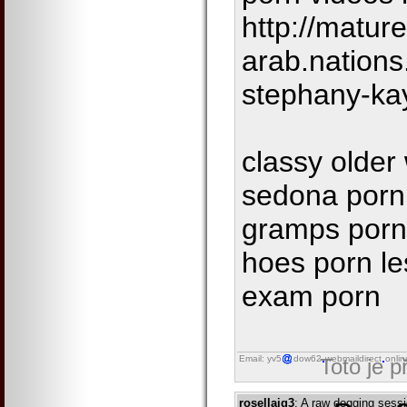
http://mature
arab.nations
stephany-ka
classy olde
sedona porn
gramps porn
hoes porn le
exam porn
Email: yv5
dow62
webmaildirect
onlin
Toto je 
rosellaiq3
: A raw dogging sess