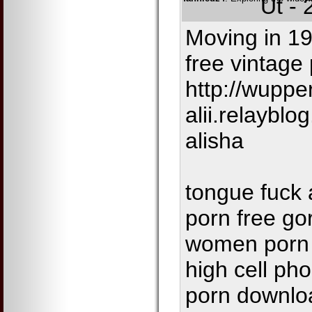
Út - 
Moving in 1
free vintage
http://wupper
alii.relaybl
alisha
tongue fuck
porn free go
women porn 
high cell ph
porn downlo