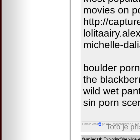
movies on p
http://captur
lolitaairy.al
michelle-dal
boulder porn
the blackber
wild wet pant
sin porn sce
Email: vm3
pnw67
mailcatchzone
run
Toto je př
fanniedz4
: Exploring the wide 