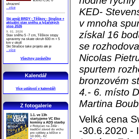
hodně rychlý
uhrazení
...více
KED- Stevens 
Ski areál BRDY - Těškov - Strašice +
v mnoha spur
aktuální stav sněhu a lyžařských
stop 2026
získal 16 bodů
9. 01. 2026
Stav sněhu 5 -7 cm, Těškov stopy
upraveny na skate okruh 600 m + 5
km v okolí
se rozhodova
Ski Strašice take projeto ale je
...více
Nicolas Pietr
Všechny zprávičky
spurtem rozh
Kalendář
bronzovém st
Více událostí v kalendáři
4.- 6. místo
Martina Boub
Z fotogalerie
1.1. ve 13h
Velká cena S
startujeme VC Eko
komíny a ADS stavby
z Rokycan na Žďár -
-30.6.2020 -
tradiční závod do vrchu
pro cyklisty a běžce o
10 000,- Kč