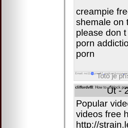
creampie fre
shemale on 
please don t
porn addictio
porn
Email: no11
pnw67
mailcatchzone
ru
Toto je př
cliffordvf8
: How to unblock porn
Út - 
Popular vide
videos free 
http://strain.