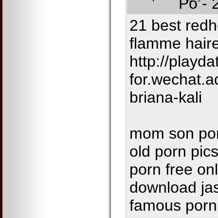
Po - 
21 best redh
flamme hair
http://playda
for.wechat.
briana-kali
mom son por
old porn pic
porn free on
download ja
famous porn