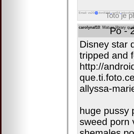
Email: vs20
dvn8110
cprt54
inboxfor
Toto je 
carolynaf10
: Mature library qua
Po - 
Disney star
tripped and f
http://androi
que.ti.foto.
allyssa-mari
huge pussy 
sweed porn v
shemales por