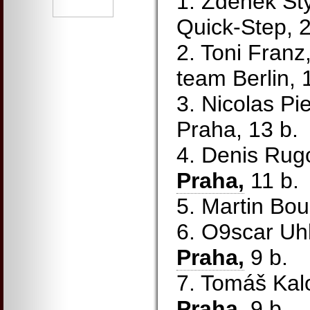
1. Zdeněk Št
Quick-Step, 2
2. Toni Fran
team Berlin, 
3. Nicolas Pi
Praha, 13 b.
4. Denis Rug
Praha,
11 b.
5. Martin Bou
6. O9scar Uh
Praha,
9 b.
7. Tomáš Kalo
Praha,
9 b.