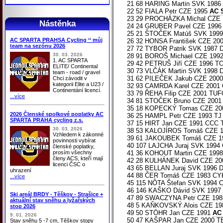
21 68 HARING Martin SVK 1986 
22 52 FIALA Petr CZE 1995
AC 
23 29 PROCHÁZKA Michal CZE 1
Nástěnka
24 24 GRUBER Pavel CZE 1996 
25 21 ŠTOČEK Matúš SVK 1999 T
AC SPARTA PRAHSA Cycling ‘‘ můj
26 32 HONSA František CZE 2
team na sezónu 2026
27 72 TYBOR Patrik SVK 1987 D
30. 03. 2026
28 91 BOROŠ Michael CZE 1992 
1. AC SPARTA
29 42 PETRUŠ Jiří CZE 1996 
ELITE/ Continental
30 73 VLČÁK Martin SVK 1998 D
team - road / gravel
31 62 PILEČEK Jakub CZE 2000 
Chci závodit v
kategorii Elite a U23 /
32 93 CAMRDA Karel CZE 2001 Č
Continentání licencí.
33 79 ŘEHA Filip CZE 2001 TUF
...více
34 81 STOČEK Bruno CZE 2001 
35 18 KOPECKÝ Tomas CZE 2000 
2026 Členské spolkové poplatky AC
36 25 HAMPL Petr CZE 1993 TJ
SPARTA PRAHA cycling z.s.
37 15 HIRT Jan CZE 1991 CCC T
30. 03. 2026
38 53 KALOJÍROS Tomáš CZE 
Vzhledem k zákonné
39 61 JAKOUBEK Tomáš CZE 199
povinnosti vybírat
40 107 LAJCHA Juraj SVK 1994 C
členské poplatky,
prosím všechny
41 36 KOHOUT Martin CZE 199
členy ACS, kteří mají
42 28 KULHÁNEK David CZE 200
licenci ČSC o
43 65 BELLAN Juraj SVK 1996 D
uhrazení
44 88 ČER Tomáš CZE 1983 CY
...více
45 115 NÔTA Štefan SVK 1994 Cy
46 146 KAŠKO Dávid SVK 1997 Te
Ski areál BRDY - Těškov - Strašice +
47 89 SWACZYNA Petr CZE 198
aktuální stav sněhu a lyžařských
48 5 KAŇKOVSKÝ Alois CZE 198
stop 2026
49 50 STÖHR Jan CZE 1991
AC
9. 01. 2026
50 47 KAŠPAR Jan CZE 2000 TE
Stav sněhu 5 -7 cm, Těškov stopy