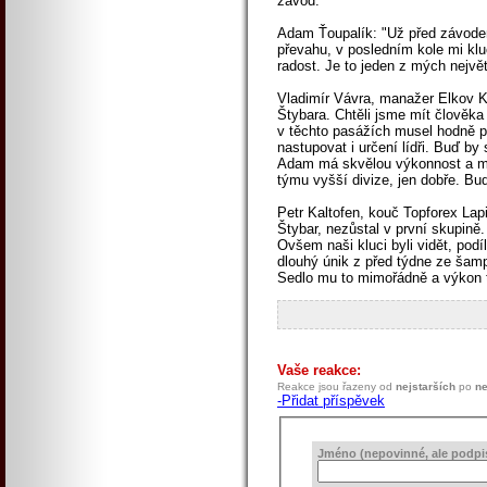
závod."
Adam Ťoupalík: "Už před závodem
převahu, v posledním kole mi klu
radost. Je to jeden z mých nejvě
Vladimír Vávra, manažer Elkov Ka
Štybara. Chtěli jsme mít člověka 
v těchto pasážích musel hodně pr
nastupovat i určení lídři. Buď by
Adam má skvělou výkonnost a my j
týmu vyšší divize, jen dobře. Bud
Petr Kaltofen, kouč Topforex Lap
Štybar, nezůstal v první skupině
Ovšem naši kluci byli vidět, podí
dlouhý únik z před týdne ze šam
Sedlo mu to mimořádně a výkon t
Vaše reakce:
Reakce jsou řazeny od
nejstarších
po
ne
-Přidat příspěvek
Jméno (nepovinné, ale podpis 