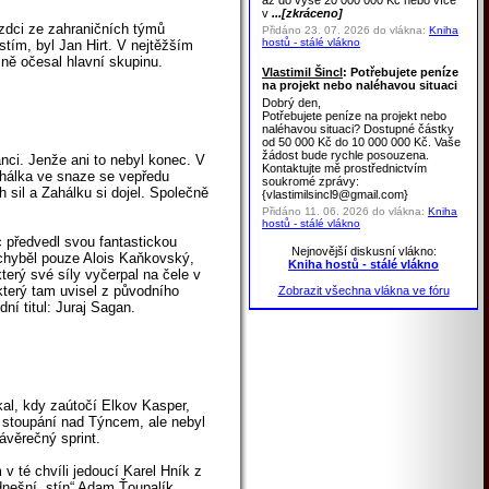
až do výše 20 000 000 Kč nebo více
v
...[zkráceno]
ezdci ze zahraničních týmů
Přidáno 23. 07. 2026 do vlákna:
Kniha
hostů - stálé vlákno
stím, byl Jan Hirt. V nejtěžším
zně očesal hlavní skupinu.
Vlastimil Šincl
: Potřebujete peníze
na projekt nebo naléhavou situaci
Dobrý den,
Potřebujete peníze na projekt nebo
naléhavou situaci? Dostupné částky
od 50 000 Kč do 10 000 000 Kč. Vaše
žádost bude rychle posouzena.
anci. Jenže ani to nebyl konec. V
Kontaktujte mě prostřednictvím
ahálka ve snaze se vepředu
soukromé zprávy:
 sil a Zahálku si dojel. Společně
{vlastimilsincl9@gmail.com}
Přidáno 11. 06. 2026 do vlákna:
Kniha
hostů - stálé vlákno
 předvedl svou fantastickou
Nejnovější diskusní vlákno:
 chyběl pouze Alois Kaňkovský,
Kniha hostů - stálé vlákno
který své síly vyčerpal na čele v
 který tam uvisel z původního
Zobrazit všechna vlákna ve fóru
ní titul: Juraj Sagan.
kal, kdy zaútočí Elkov Kasper,
u stoupání nad Týncem, ale nebyl
ávěrečný sprint.
 té chvíli jedoucí Karel Hník z
dnešní „stín“ Adam Ťoupalík.