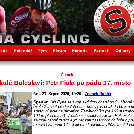
erie
Kalendář
Tým
Fórum
Historie
Partneři
Odkazy
Článek
ladé Boleslavi: Petr Fiala po pádu 17. místo
Ne - 23. Srpen 2020, 10:26 -
Zdeněk Rubáš
Sparťan
Jan Ryba se svojí aktivitou dostal do 5ti členn
okolo 2 minut před pelotonem, kde vydržel až do 80 km ko
startovní pole na necelých 70 závodníků (ze 160 startujíc
10 km před cílem). V tlačenici spadl i
sparťan
Petr Fiala
závodu nabral ztrátu a již nemohl zasáhnout do boje o pře
skupině za první 12ti člennou skupinou s vítězným Ada