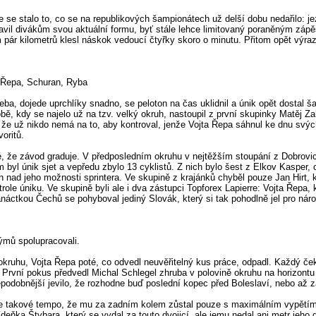
 se stalo to, co se na republikových šampionátech už delší dobu nedařilo: j
tavil divákům svou aktuální formu, byť stále lehce limitovaný poraněným zápě
m pár kilometrů klesl náskok vedoucí čtyřky skoro o minutu. Přitom opět výra
, Řepa, Schuran, Ryba
eba, dojede uprchlíky snadno, se peloton na čas uklidnil a únik opět dostal š
ě, kdy se najelo už na tzv. velký okruh, nastoupil z první skupinky Matěj Z
, že už nikdo nemá na to, aby kontroval, jenže Vojta Řepa sáhnul ke dnu svých
oritů.
é, že závod graduje. V předposledním okruhu v nejtěžším stoupání z Dobrovic
 byl únik sjet a vepředu zbylo 13 cyklistů. Z nich bylo šest z Elkov Kasper,
jen nad jeho možnosti sprintera. Ve skupině z krajánků chyběl pouze Jan Hirt, 
role úniku. Ve skupině byli ale i dva zástupci Topforex Lapierre: Vojta Řepa,
áctkou Čechů se pohyboval jediný Slovák, který si tak pohodlně jel pro národ
ýmů spolupracovali.
okruhu, Vojta Řepa poté, co odvedl neuvěřitelný kus práce, odpadl. Každý če
 První pokus předvedl Michal Schlegel zhruba v polovině okruhu na horizont
ěpodobnější jevilo, že rozhodne buď poslední kopec před Boleslaví, nebo až z
le takové tempo, že mu za zadním kolem zůstal pouze s maximálním vypětím v
deňka Štybara, který se vydal za touto dvojicí, ale jemu nedal ani metr jeho 