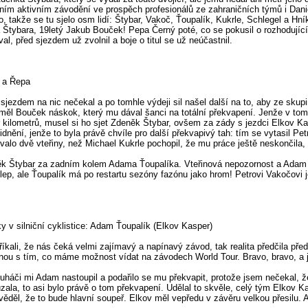
ím aktivním závodění ve prospěch profesionálů ze zahraničních týmů i Danie
, takže se tu sjelo osm lidí: Štybar, Vakoč, Ťoupalík, Kukrle, Schlegel a Hník
Štybara, 19letý Jakub Bouček! Pepa Černý poté, co se pokusil o rozhodující 
, před sjezdem už zvolnil a boje o titul se už neúčastnil.
a a Řepa
 sjezdem na nic nečekal a po tomhle výdeji sil našel další na to, aby ze skup
 měl Bouček náskok, který mu dával šanci na totální překvapení. Jenže v tom
pár kilometrů, musel si ho sjet Zdeněk Štybar, ovšem za zády s jezdci Elkov Ka
lidnění, jenže to byla právě chvíle pro další překvapivý tah: tím se vytasil Pe
valo dvě vteřiny, než Michael Kukrle pochopil, že mu práce ještě neskončila, 
něk Štybar za zadním kolem Adama Ťoupalíka. Vteřinová nepozornost a Adam
lep, ale Ťoupalík má po restartu sezóny fazónu jako hrom! Petrovi Vakočovi j
 v silniční cyklistice: Adam Ťoupalík (Elkov Kasper)
kali, že nás čeká velmi zajímavý a napínavý závod, tak realita předčila předs
elnou s tím, co máme možnost vídat na závodech World Tour. Bravo, bravo, a 
háči mi Adam nastoupil a podařilo se mu překvapit, protože jsem nečekal, ž
uzala, to asi bylo právě o tom překvapení. Udělal to skvěle, celý tým Elkov K
věděl, že to bude hlavní soupeř. Elkov měl vepředu v závěru velkou přesilu. 