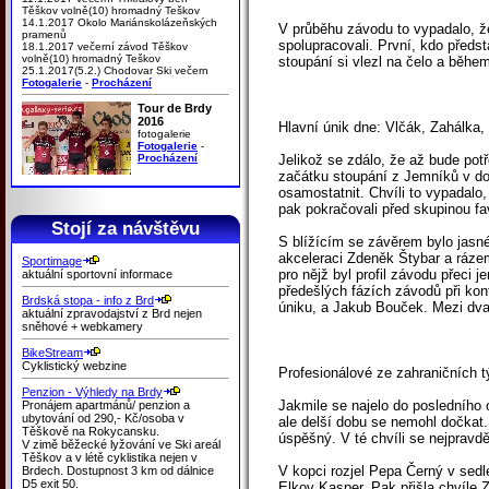
Těškov volně(10) hromadný Teškov
14.1.2017 Okolo Mariánskolázeňských
V průběhu závodu to vypadalo, že
pramenů
spolupracovali. První, kdo předs
18.1.2017 večerní závod Těškov
volně(10) hromadný Teškov
stoupání si vlezl na čelo a běhe
25.1.2017(5.2.) Chodovar Ski večern
Fotogalerie
-
Procházení
Tour de Brdy
2016
Hlavní únik dne: Vlčák, Zahálka
fotogalerie
Fotogalerie
-
Procházení
Jelikož se zdálo, že až bude potř
začátku stoupání z Jemníků v dob
osamostatnit. Chvíli to vypadalo
pak pokračovali před skupinou fav
Stojí za návštěvu
S blížícím se závěrem bylo jasn
akceleraci Zdeněk Štybar a rázem
Sportimage
pro nějž byl profil závodu přeci 
aktuální sportovní informace
předešlých fázích závodů při kont
Brdská stopa - info z Brd
úniku, a Jakub Bouček. Mezi dvan
aktuální zpravodajství z Brd nejen
sněhové + webkamery
BikeStream
Cyklistický webzine
Profesionálové ze zahraničních t
Penzion - Výhledy na Brdy
Jakmile se najelo do posledního 
Pronájem apartmánů/ penzion a
ubytování od 290,- Kč/osoba v
ale delší dobu se nemohl dočkat.
Těškově na Rokycansku.
úspěšný. V té chvíli se nejpravd
V zimě běžecké lyžování ve Ski areál
Těškov a v létě cyklistika nejen v
V kopci rozjel Pepa Černý v sed
Brdech. Dostupnost 3 km od dálnice
D5 exit 50.
Elkov Kasper. Pak přišla chvíle Z