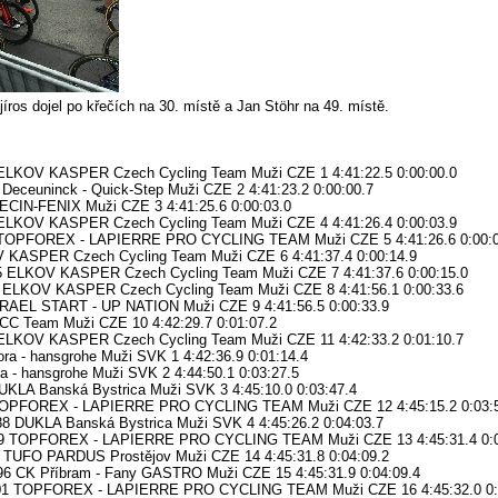
ros dojel po křečích na 30. místě a Jan Stöhr na 49. místě.
LKOV KASPER Czech Cycling Team Muži CZE 1 4:41:22.5 0:00:00.0
eceuninck - Quick-Step Muži CZE 2 4:41:23.2 0:00:00.7
CIN-FENIX Muži CZE 3 4:41:25.6 0:00:03.0
ELKOV KASPER Czech Cycling Team Muži CZE 4 4:41:26.4 0:00:03.9
TOPFOREX - LAPIERRE PRO CYCLING TEAM Muži CZE 5 4:41:26.6 0:00:0
 KASPER Czech Cycling Team Muži CZE 6 4:41:37.4 0:00:14.9
 ELKOV KASPER Czech Cycling Team Muži CZE 7 4:41:37.6 0:00:15.0
ELKOV KASPER Czech Cycling Team Muži CZE 8 4:41:56.1 0:00:33.6
RAEL START - UP NATION Muži CZE 9 4:41:56.5 0:00:33.9
C Team Muži CZE 10 4:42:29.7 0:01:07.2
ELKOV KASPER Czech Cycling Team Muži CZE 11 4:42:33.2 0:01:10.7
a - hansgrohe Muži SVK 1 4:42:36.9 0:01:14.4
 - hansgrohe Muži SVK 2 4:44:50.1 0:03:27.5
KLA Banská Bystrica Muži SVK 3 4:45:10.0 0:03:47.4
 TOPFOREX - LAPIERRE PRO CYCLING TEAM Muži CZE 12 4:45:15.2 0:03:
DUKLA Banská Bystrica Muži SVK 4 4:45:26.2 0:04:03.7
9 TOPFOREX - LAPIERRE PRO CYCLING TEAM Muži CZE 13 4:45:31.4 0:0
TUFO PARDUS Prostějov Muži CZE 14 4:45:31.8 0:04:09.2
 CK Příbram - Fany GASTRO Muži CZE 15 4:45:31.9 0:04:09.4
01 TOPFOREX - LAPIERRE PRO CYCLING TEAM Muži CZE 16 4:45:32.0 0: