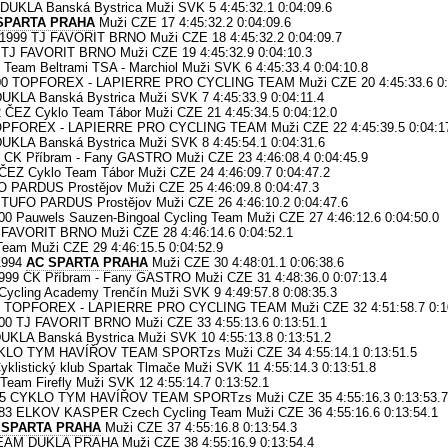
DUKLA Banská Bystrica Muži SVK 5 4:45:32.1 0:04:09.6
SPARTA PRAHA
Muži CZE 17 4:45:32.2 0:04:09.6
999 TJ FAVORIT BRNO Muži CZE 18 4:45:32.2 0:04:09.7
TJ FAVORIT BRNO Muži CZE 19 4:45:32.9 0:04:10.3
eam Beltrami TSA - Marchiol Muži SVK 6 4:45:33.4 0:04:10.8
000 TOPFOREX - LAPIERRE PRO CYCLING TEAM Muži CZE 20 4:45:33.6 0:
UKLA Banská Bystrica Muži SVK 7 4:45:33.9 0:04:11.4
ČEZ Cyklo Team Tábor Muži CZE 21 4:45:34.5 0:04:12.0
TOPFOREX - LAPIERRE PRO CYCLING TEAM Muži CZE 22 4:45:39.5 0:04:1
UKLA Banská Bystrica Muži SVK 8 4:45:54.1 0:04:31.6
CK Příbram - Fany GASTRO Muži CZE 23 4:46:08.4 0:04:45.9
EZ Cyklo Team Tábor Muži CZE 24 4:46:09.7 0:04:47.2
O PARDUS Prostějov Muži CZE 25 4:46:09.8 0:04:47.3
TUFO PARDUS Prostějov Muži CZE 26 4:46:10.2 0:04:47.6
Pauwels Sauzen-Bingoal Cycling Team Muži CZE 27 4:46:12.6 0:04:50.0
 FAVORIT BRNO Muži CZE 28 4:46:14.6 0:04:52.1
eam Muži CZE 29 4:46:15.5 0:04:52.9
1994
AC SPARTA PRAHA
Muži CZE 30 4:48:01.1 0:06:38.6
9 CK Příbram - Fany GASTRO Muži CZE 31 4:48:36.0 0:07:13.4
ycling Academy Trenčín Muži SVK 9 4:49:57.8 0:08:35.3
8 TOPFOREX - LAPIERRE PRO CYCLING TEAM Muži CZE 32 4:51:58.7 0:1
0 TJ FAVORIT BRNO Muži CZE 33 4:55:13.6 0:13:51.1
UKLA Banská Bystrica Muži SVK 10 4:55:13.8 0:13:51.2
KLO TYM HAVÍŘOV TEAM SPORTzs Muži CZE 34 4:55:14.1 0:13:51.5
klistický klub Spartak Tlmače Muži SVK 11 4:55:14.3 0:13:51.8
am Firefly Muži SVK 12 4:55:14.7 0:13:52.1
5 CYKLO TYM HAVÍŘOV TEAM SPORTzs Muži CZE 35 4:55:16.3 0:13:53.7
3 ELKOV KASPER Czech Cycling Team Muži CZE 36 4:55:16.6 0:13:54.1
 SPARTA PRAHA
Muži CZE 37 4:55:16.8 0:13:54.3
AM DUKLA PRAHA Muži CZE 38 4:55:16.9 0:13:54.4