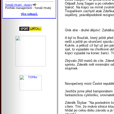
Odpadl Juraj Sagan a po celodenn
Tomáš Hrubý - Axiory
Vakoč. Na kopci se mírně zvolnilo
Portfolio management - Tomáš Hrubý
Ťoupalíkem zachytil atak Zdeňka 
Více odkazů.
úspěšný, pravděpodobně rezignoval
Únik dne - druhé dějství: Zahálk
A byl to Bouček, který ještě před
nešli a ještě po skončení sjezdu
Kukrle, a jelikož cíl byl už jen 
sjel, to vypadalo na chvilkové uk
kopci vypadal na konec šancí. Tr
Zbývalo 250 metrů do cíle. Zde
sprintu. Zdeněk měl minimální od
stupínek.
Novopečený mistr České republiky
Jestliže jsme před šampionátem ří
fantastickou cyklistiku, srovnat
Zdeněk Štybar: "Na posledním kru
cílem. Tím, že mokrá silnice klo
hlídal po celou dobu závodu a já 