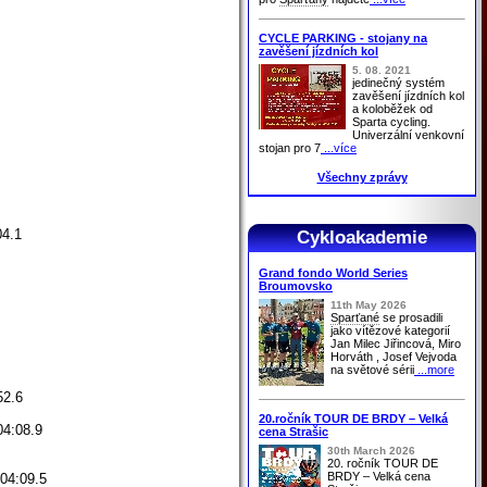
CYCLE PARKING - stojany na
zavěšení jízdních kol
5. 08. 2021
jedinečný systém
zavěšení jízdních kol
a koloběžek od
Sparta cycling.
Univerzální venkovní
stojan pro 7
...více
Všechny zprávy
4.1
Cykloakademie
Grand fondo World Series
Broumovsko
11th May 2026
Sparťané
se prosadili
jako vítězové kategorií
Jan Milec Jiřincová, Miro
Horváth , Josef Vejvoda
na světové sérii
...more
52.6
20.ročník TOUR DE BRDY – Velká
4:08.9
cena Strašic
30th March 2026
20. ročník TOUR DE
BRDY – Velká cena
04:09.5