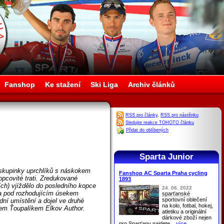
Fanshop
Ke stažení
Ski Liga
Archiv článků
RSS pro články
,
RSS pro nástěnku
Sledujte reakce TOHOTO článku
Přidat do oblíbených
Sparta Junior
é skupinky uprchlíků s náskokem
Fanshop AC Sparta Praha cycling
pcovité trati. Zredukované
1893
ích) vjíždělo do posledního kopce
24. 06. 2022
 a pod rozhodujícím úsekem
sparťanské
sportovní oblečení
dní umístění a dojel ve druhé
na kolo, fotbal, hokej,
mem Ťoupalíkem Elkov Author.
atletiku a originální
dárkové zboží nejen
pro
Sparťany
najdete
...více