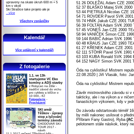
upraveny na skate okruh 600 m + 5
51 26 DOLEŽAL Adam CZE 2000 
km v okolí
52 37 BLAŠKO Matej SVK 2000
Ski Strašice take projeto ale je
53 44 PIETRULA Nicolas CZE 1
...více
54 71 ROVDER Pavol SVK 2001 D
55 74 HNÍK Jakub CZE 2001 TUF
Všechny zprávičky
56 39 FOLTÁN Adam SVK 2000 
57 45 VONEŠ Jan CZE 2000 TEA
58 94 VANÍČEK Šimon CZE 1999 
Kalendář
59 144 BABIČ Adrian SVK 1996 T
60 48 KRAUS Jan CZE 1993 TEA
61 27 KŘENEK Adam CZE 2001 T
Více událostí v kalendáři
62 111 STÖHR Pavel SVK 1991 C
63 103 KUBA Ronald SVK 1994 Br
64 152 NAGY Simon SVK 2001 TJ
Z fotogalerie
Óda na cyklistiku! Mistrem repu
22.08.2020 | Jiří Vlasák, foto: J
1.1. ve 13h
startujeme VC Eko
komíny a ADS stavby
Óda na cyklistiku! Mistrem repu
z Rokycan na Žďár -
tradiční závod do vrchu
Závěr mistrovského závodu si v n
pro cyklisty a běžce o
10 000,- Kč
takticky, ale i na výkon a v nič
Fotogalerie
-
fanastickým výkonem, kdy v jednu
Procházení
SKI areál
Do závodu odstartovalo téměř 160 
Těškov - úpravy
by měli nakonec usilovat o předn
stop a lyžování
Příbram Fany Gastro), Ryba
(AC
termíny závodů
pelotonem stále náskok, který ne
CHODOVAR SKI
TOUR 2017 -
návrh
11.1.2017 večerní Tříkrálový běh -