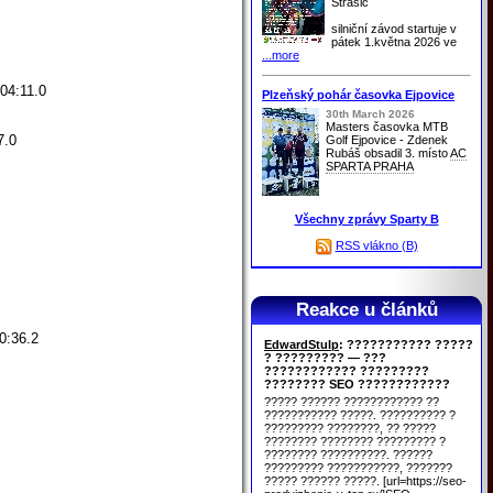
Strašic
silniční závod startuje v
pátek 1.května 2026 ve
...more
04:11.0
Plzeňský pohár časovka Ejpovice
30th March 2026
Masters časovka MTB
7.0
Golf Ejpovice - Zdenek
Rubáš obsadil 3. místo
AC
SPARTA PRAHA
Všechny zprávy Sparty B
RSS vlákno (B)
Reakce u článků
0:36.2
EdwardStulp
: ??????????? ?????
? ????????? — ???
???????????? ?????????
???????? SEO ????????????
????? ?????? ???????????? ??
??????????? ?????. ?????????? ?
????????? ????????, ?? ?????
???????? ???????? ????????? ?
???????? ??????????. ??????
????????? ???????????, ???????
????? ?????? ?????. [url=https://seo-