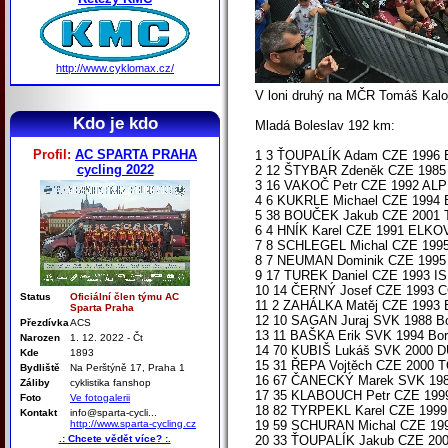
http://www.cyklomax.cz/
V loni druhý na MČR Tomáš Kalojí
Kdo je kdo
Mladá Boleslav 192 km:
Profil:
AC SPARTA PRAHA
1 3 ŤOUPALÍK Adam CZE 1996 E
cycling 2022
2 12 ŠTYBAR Zdeněk CZE 1985 D
3 16 VAKOČ Petr CZE 1992 ALPE
4 6 KUKRLE Michael CZE 1994 
5 38 BOUČEK Jakub CZE 2001 
6 4 HNÍK Karel CZE 1991 ELKOV
7 8 SCHLEGEL Michal CZE 1995
8 7 NEUMAN Dominik CZE 1995 
9 17 TUREK Daniel CZE 1993 IS
10 14 ČERNÝ Josef CZE 1993 CC
Status
Oficiální člen týmu AC
11 2 ZAHÁLKA Matěj CZE 1993 
Sparta Praha
12 10 SAGAN Juraj SVK 1988 Bor
Přezdívka
ACS
13 11 BAŠKA Erik SVK 1994 Bora
Narozen
1. 12. 2022 - Čt
14 70 KUBIŠ Lukáš SVK 2000 DU
Kde
1893
15 31 ŘEPA Vojtěch CZE 2000
Bydliště
Na Perštýně 17, Praha 1
16 67 ČANECKÝ Marek SVK 1988 
Záliby
cyklistika fanshop
17 35 KLABOUCH Petr CZE 199
Foto
Ve fotogalerii
18 82 TYRPEKL Karel CZE 1999 
Kontakt
info@sparta-cycli...
http://www.sparta-cycling.cz
19 59 SCHURAN Michal CZE 1996
.: Chcete vědět více? :.
20 33 ŤOUPALÍK Jakub CZE 20