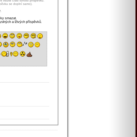
 vložte číslo tohoto příspěvku.
spěvku se doplní samo).
.
vky smazat.
yslných a lživých příspěvků.