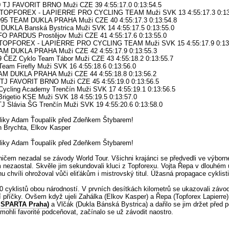
TJ FAVORIT BRNO Muži CZE 39 4:55:17.0 0:13:54.5
 TOPFOREX - LAPIERRE PRO CYCLING TEAM Muži SVK 13 4:55:17.3 0:13
995 TEAM DUKLA PRAHA Muži CZE 40 4:55:17.3 0:13:54.8
UKLA Banská Bystrica Muži SVK 14 4:55:17.5 0:13:55.0
O PARDUS Prostějov Muži CZE 41 4:55:17.6 0:13:55.0
TOPFOREX - LAPIERRE PRO CYCLING TEAM Muži SVK 15 4:55:17.9 0:13
M DUKLA PRAHA Muži CZE 42 4:55:17.9 0:13:55.3
ČEZ Cyklo Team Tábor Muži CZE 43 4:55:18.2 0:13:55.7
eam Firefly Muži SVK 16 4:55:18.6 0:13:56.0
M DUKLA PRAHA Muži CZE 44 4:55:18.8 0:13:56.2
J FAVORIT BRNO Muži CZE 45 4:55:19.0 0:13:56.5
ycling Academy Trenčín Muži SVK 17 4:55:19.1 0:13:56.5
igetio KSE Muži SVK 18 4:55:19.5 0:13:57.0
 Slávia ŠG Trenčín Muži SVK 19 4:55:20.6 0:13:58.0
bliky Adam Ťoupalík před Zdeňkem Štybarem!
an Brychta, Elkov Kasper
bliky Adam Ťoupalík před Zdeňkem Štybarem!
ičem nezadal se závody World Tour. Všichni krajánci se předvedli ve výborn
em nezaostal. Skvěle jim sekundovali kluci z Topforexu. Vojta Řepa v dlouhé
 chvíli ohrožoval vůči eliťákům i mistrovský titul. Úžasná propagace cyklisti
cyklistů obou národností. V prvních desítkách kilometrů se ukazovali závodníc
í příčky. Ovšem když ujeli Zahálka (Elkov Kasper) a Řepa (Topforex Lapierre)
 SPARTA Praha)
a Vlčák (Dukla Bánská Bystrica) a dařilo se jim držet před 
mohli favorité podceňovat, začínalo se už závodit naostro.