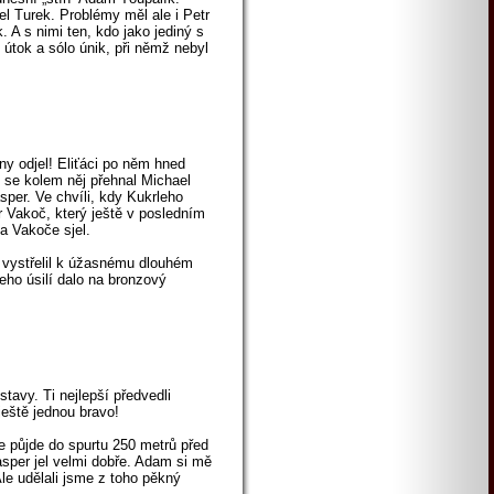
l Turek. Problémy měl ale i Petr
. A s nimi ten, kdo jako jediný s
útok a sólo únik, při němž nebyl
iny odjel! Eliťáci po něm hned
 se kolem něj přehnal Michael
sper. Ve chvíli, kdy Kukrleho
tr Vakoč, který ještě v posledním
a Vakoče sjel.
 vystřelil k úžasnému dlouhém
eho úsilí dalo na bronzový
tavy. Ti nejlepší předvedli
ještě jednou bravo!
e půjde do spurtu 250 metrů před
asper jel velmi dobře. Adam si mě
Ale udělali jsme z toho pěkný