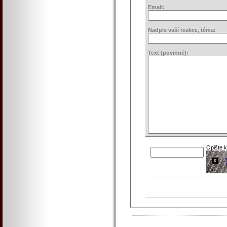
Email:
Nadpis vaší reakce, téma:
Text (povinné):
Opište 