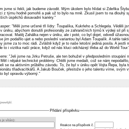
 jsme si řekli, jak budeme závodit. Mým úkolem bylo hlídat si Zdeňka Štyba
ci z týmu hodně pomohli a pak už to bylo na mně. Zkusil jsem to na dlouhý sp
tších úspěchů dosavadní kariéry."
sper: "Měli jsme určené tři lídry: Ťoupalíka, Kukrleho a Schlegela. Věděli 
v úniku, abychom donutili profesionály ze zahraničních týmů k výdeji sil při sj
acovat. Matěj Zahálka nejen v úniku, ale i poté, co byl dojet, odvedl úžasno
 se jim podařilo ujet a nebo poslední variantou byl Adam Ťoupalík. A tahle tak
sme za to moc rádi. Zvláště když je to naše letošní jediná posila. A jestli 
e to i vizitka naší práce, když od nás kluci odcházejí třeba až do World Tour.
ierre: "Jeli jsme na Jirku Petruše, ale ten bohužel v předposledním stoupání 
. Měl i nějaké technické problémy. Chtěli jsme medaili, což se nám nepodařil
leli se na aktivním průběhu závodu. To, že byl v úniku opět Vojta Řepa, byla 
pionátu třiadvacítkářů. A Jakub Bouček, přestože o jeho talentu víme, svým
o byl opravdu výborný."
jnovější
.
Přidání příspěvku
je vítán):
Reakce na příspěvek č.