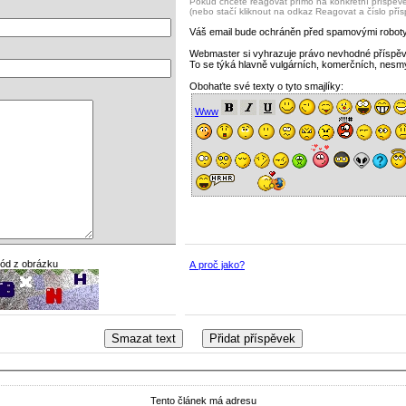
Pokud chcete reagovat přímo na konkrétní příspěvek
(nebo stačí kliknout na odkaz Reagovat a číslo pří
Váš email bude ochráněn před spamovými roboty
Webmaster si vyhrazuje právo nevhodné příspě
To se týká hlavně vulgárních, komerčních, nesm
Obohaťte své texty o tyto smajlíky:
Www
kód z obrázku
A proč jako?
Tento článek má adresu