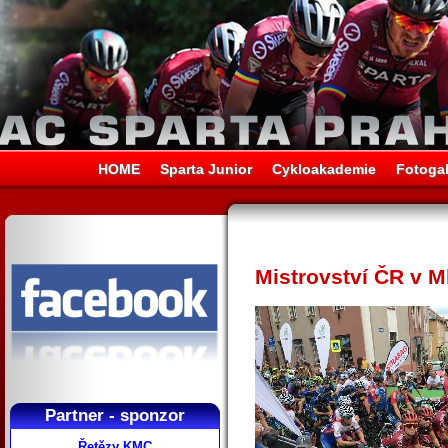
HOME
Sparta Junior
Cykloakademie
Fotogal
Mistrovství ČR v M
Partner - sponzor
Řetězy KMC