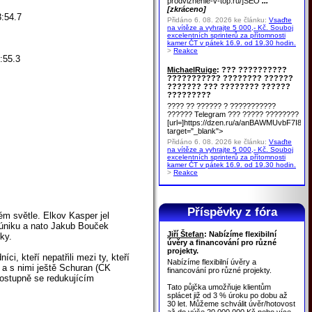
prodvizhenie-v-top.ru/]SEO
...
[zkráceno]
:54.7
Přidáno 6. 08. 2026 ke článku:
Vsaďte
na vítěze a vyhrajte 5 000,- Kč. Souboj
excelentních sprinterů za přítomnosti
kamer ČT v pátek 16.9. od 19.30 hodin.
>
Reakce
:55.3
MichaelRuige
: ??? ??????????
??????????? ???????? ??????
??????? ??? ???????? ??????
?????????
???? ?? ?????? ? ???????????
?????? Telegram ??? ????? ????????
[url=]https://dzen.ru/a/anBAWMUvbF7I8u
target="_blank">
Přidáno 6. 08. 2026 ke článku:
Vsaďte
na vítěze a vyhrajte 5 000,- Kč. Souboj
excelentních sprinterů za přítomnosti
kamer ČT v pátek 16.9. od 19.30 hodin.
>
Reakce
Příspěvky z fóra
ém světle. Elkov Kasper jel
m úniku a nato Jakub Bouček
Jiří Štefan
: Nabízíme flexibilní
ky.
úvěry a financování pro různé
projekty.
i, kteří nepatřili mezi ty, kteří
Nabízíme flexibilní úvěry a
 a s nimi ještě Schuran (CK
financování pro různé projekty.
postupně se redukujícím
Tato půjčka umožňuje klientům
splácet již od 3 % úroku po dobu až
30 let. Můžeme schválit úvěr/hotovost