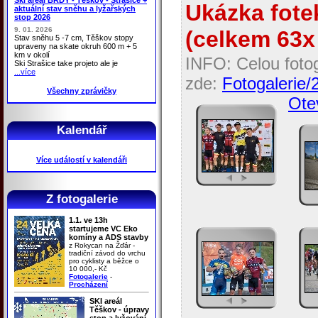
Ukázka fotek
aktuální stav sněhu a lyžařských
stop 2026
9. 01. 2026
(celkem 63x 
Stav sněhu 5 -7 cm, Těškov stopy
upraveny na skate okruh 600 m + 5
km v okolí
INFO: Celou fotog
Ski Strašice take projeto ale je
...více
zde:
Fotogalerie
Všechny zprávičky
Otev
Kalendář
Více událostí v kalendáři
Z fotogalerie
1.1. ve 13h
startujeme VC Eko
komíny a ADS stavby
z Rokycan na Žďár -
tradiční závod do vrchu
pro cyklisty a běžce o
10 000,- Kč
Fotogalerie
-
Procházení
SKI areál
Těškov - úpravy
stop a lyžování