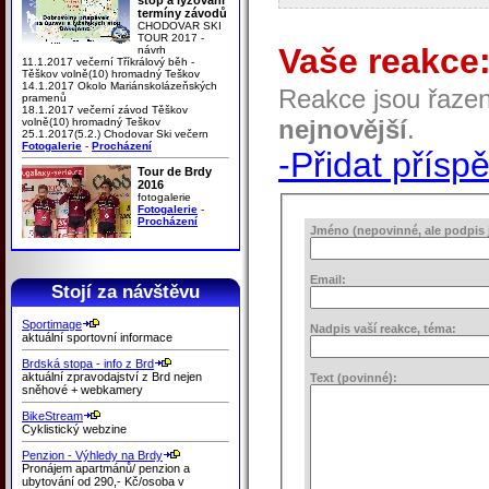
termíny závodů
CHODOVAR SKI
TOUR 2017 -
Vaše reakce
návrh
11.1.2017 večerní Tříkrálový běh -
Těškov volně(10) hromadný Teškov
14.1.2017 Okolo Mariánskolázeňských
Reakce jsou řaze
pramenů
18.1.2017 večerní závod Těškov
nejnovější
.
volně(10) hromadný Teškov
25.1.2017(5.2.) Chodovar Ski večern
Fotogalerie
-
Procházení
-Přidat přísp
Tour de Brdy
2016
fotogalerie
Fotogalerie
-
Procházení
Jméno (nepovinné, ale podpis j
Email:
Stojí za návštěvu
Sportimage
Nadpis vaší reakce, téma:
aktuální sportovní informace
Brdská stopa - info z Brd
aktuální zpravodajství z Brd nejen
Text (povinné):
sněhové + webkamery
BikeStream
Cyklistický webzine
Penzion - Výhledy na Brdy
Pronájem apartmánů/ penzion a
ubytování od 290,- Kč/osoba v