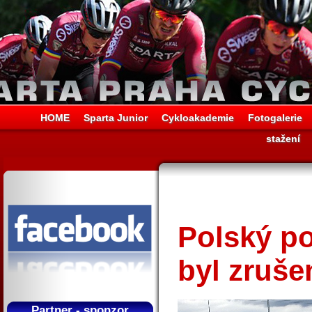
HOME
Sparta Junior
Cykloakademie
Fotogalerie
stažení
Polský p
byl zruše
Partner - sponzor