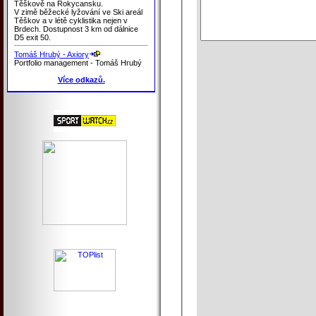
Těškově na Rokycansku.
V zimě běžecké lyžování ve Ski areál
Těškov a v létě cyklistika nejen v
Brdech. Dostupnost 3 km od dálnice
D5 exit 50.
Tomáš Hrubý - Axiory
Portfolio management - Tomáš Hrubý
Více odkazů.