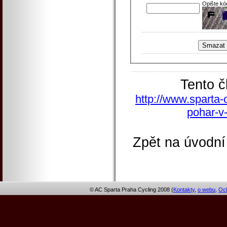
Opište kó
Tento č
http://www.sparta-
pohar-v
Zpět na úvodní
© AC Sparta Praha Cycling 2008 (
Kontakty
,
o webu
,
Och