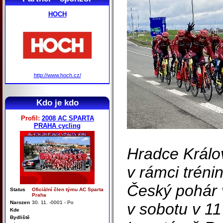
HOCH
http://www.hoch.cz/
Kdo je kdo
Profil:
2008 AC SPARTA
PRAHA cycling
Hradce Králo
v rámci tréni
Český pohár 
Status
Oficiální člen týmu AC Sparta
Praha
Narozen
30. 11. -0001 - Po
v sobotu v 11
Kde
Bydliště