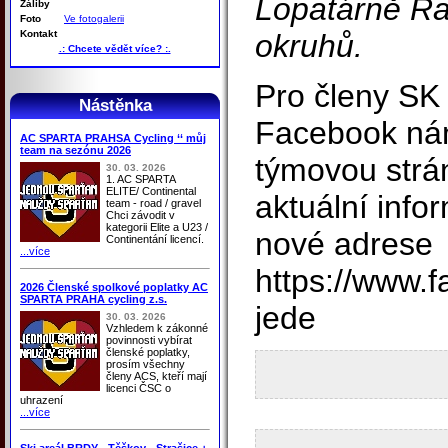
Lopatárně Ra
Záliby
Foto
Ve fotogalerii
Kontakt
okruhů.
.: Chcete vědět více? :.
Pro členy SK
Nástěnka
Facebook nám 
AC SPARTA PRAHSA Cycling ‘‘ můj
team na sezónu 2026
týmovou strá
30. 03. 2026
1. AC SPARTA
ELITE/ Continental
aktuální info
team - road / gravel
Chci závodit v
kategorii Elite a U23 /
nové adrese
Continentání licencí.
...více
https://www.
2026 Členské spolkové poplatky AC
SPARTA PRAHA cycling z.s.
jede
30. 03. 2026
Vzhledem k zákonné
povinnosti vybírat
členské poplatky,
prosím všechny
členy ACS, kteří mají
licenci ČSC o
uhrazení
...více
Ski areál BRDY - Těškov - Strašice +