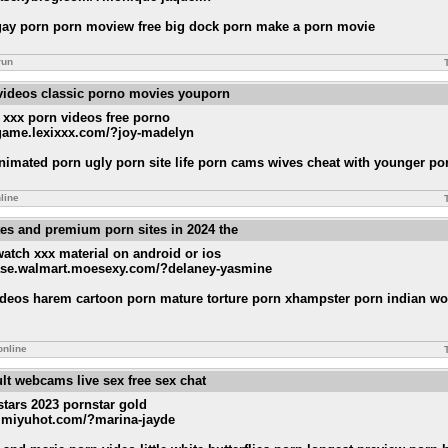
 gay porn porn moview free big dock porn make a porn movie
run
 videos classic porno movies youporn
 xxx porn videos free porno
egame.lexixxx.com/?joy-madelyn
animated porn ugly porn site life porn cams wives cheat with younger po
line
ites and premium porn sites in 2024 the
watch xxx material on android or ios
lease.walmart.moesexy.com/?delaney-yasmine
videos harem cartoon porn mature torture porn xhampster porn indian wo
online
ult webcams live sex free sex chat
stars 2023 pornstar gold
e.miyuhot.com/?marina-jayde