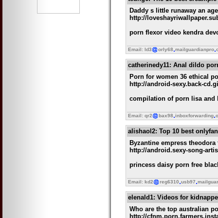
Daddy s little runaway an a
http://loveshayriwallpaper.s
porn flexor video kendra dev
Email: ld3
orly68
mailguardianpro
catherinedy11
: Anal dildo po
Porn for women 36 ethical p
http://android-sexy.back-cd.
compilation of porn lisa and
Email: qr2
bax98
inboxforwarding
o
alishaol2
: Top 10 best onlyfan
Byzantine empress theodora 
http://android.sexy-song-arti
princess daisy porn free blac
Email: kd2
reg6310
usb97
mailgua
elenald1
: Videos for kidnapp
Who are the top australian po
http://cfnm.porn.farmers.in