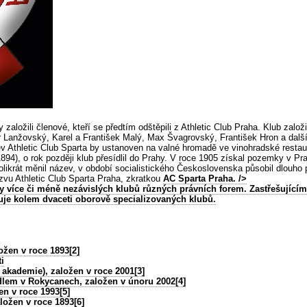
založili členové, kteří se předtím odštěpili z Athletic Club Praha. Klub založi
Lanžovský, Karel a František Malý, Max Švagrovský, František Hron a další 
ev Athletic Club Sparta by ustanoven na valné hromadě ve vinohradské resta
1894), o rok později klub přesídlil do Prahy. V roce 1905 získal pozemky v Pr
kolikrát měnil název, v období socialistického Československa působil dlou
ázvu Athletic Club Sparta Praha, zkratkou
AC Sparta Praha.
/>
y více či méně nezávislých klubů různých právních forem. Zastřešující
uje kolem dvaceti oborově specializovaných klubů.
ožen v roce 1893[2]
i
akademie), založen v roce 2001[3]
dlem v Rokycanech, založen v únoru 2002[4]
en v roce 1993[5]
aložen v roce 1893[6]