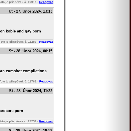
Toto je příspěvek č.
10915
-
Reagovat
Út - 27. Únor 2024, 13:13
son kobie and gay porn
Toto je příspěvek č.
11256
-
Reagovat
St - 28. Únor 2024, 00:15
porn cumshot compilations
Toto je příspěvek č.
11761
-
Reagovat
St - 28. Únor 2024, 11:22
hardcore porn
Toto je příspěvek č.
12291
-
Reagovat
St - 28. Únor 2024, 18:59