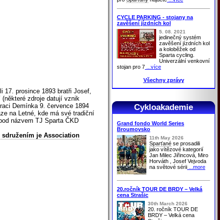
CYCLE PARKING - stojany na
zavěšení jízdních kol
5. 08. 2021
jedinečný systém
zavěšení jízdních kol
a koloběžek od
Sparta cycling.
Univerzální venkovní
stojan pro 7
...více
Všechny zprávy
li 17. prosince 1893 bratři Josef,
(některé zdroje datují vznik
uraci Demínka 9. července 1894
Cykloakademie
aze na Letné, kde má své tradiční
ho pod názvem TJ Sparta ČKD
Grand fondo World Series
Broumovsko
m sdružením je Association
11th May 2026
Sparťané
se prosadili
jako vítězové kategorií
Jan Milec Jiřincová, Miro
Horváth , Josef Vejvoda
na světové sérii
...more
20.ročník TOUR DE BRDY – Velká
cena Strašic
30th March 2026
20. ročník TOUR DE
BRDY – Velká cena