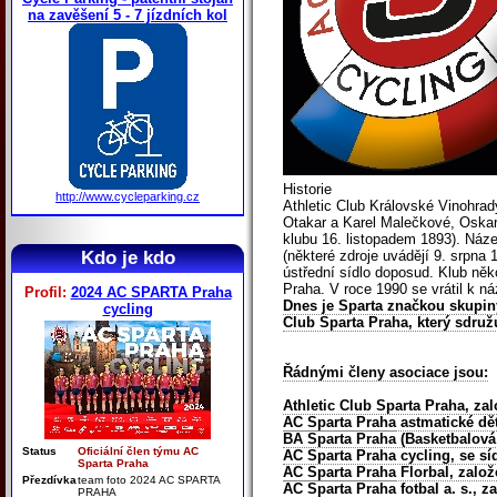
na zavěšení 5 - 7 jízdních kol
Historie
http://www.cycleparking.cz
Athletic Club Královské Vinohrady 
Otakar a Karel Malečkové, Oskar 
klubu 16. listopadem 1893). Náz
Kdo je kdo
(některé zdroje uvádějí 9. srpna 
ústřední sídlo doposud. Klub ně
Praha. V roce 1990 se vrátil k n
Profil:
2024 AC SPARTA Praha
Dnes je Sparta značkou skupin
cycling
Club Sparta Praha, který sdruž
Řádnými členy asociace jsou:
Athletic Club Sparta Praha, zal
AC Sparta Praha
astmatické dět
BA Sparta Praha (Basketbalová 
Status
Oficiální člen týmu AC
AC Sparta Praha
cycling, se sí
Sparta Praha
AC Sparta Praha
Florbal, založ
Přezdívka
team foto 2024 AC SPARTA
AC Sparta Praha
fotbal a. s., z
PRAHA