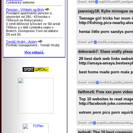
Email: dr60
reg6310
usb97
mailgua
Cyklistický webzine
Penzion - Výhledy na Brdy
jeanniejy18
: Kylie minogue sa
Pronájem apartmánů/ penzion a
ubytování od 290,- Kč/osoba v
Teenage girl tricks her mom 
Těškově na Rokycansku.
http://fishing.pics-nearby.al
V zimě běžecké lyžování ve Ski areál
Těškov a v létě cyklistika nejen v
Brdech. Dostupnost 3 km od dálnice
hentai little porn sandys po
D5 exit 50.
Tomáš Hrubý - Axiory
Email: pd7
orly68
mailguardianpro
Portfolio management - Tomáš Hrubý
deboraob7
: Slave orally ple
Více odkazů.
28 best dark web links websit
http://amaya-amaya.bestsexy
best home made porn male po
Email: rm16
dvn8110
cprt54
inboxf
faithmz6
: Free xxx porn vide
Top 10 websites to read magaz
http://facebook-joke.comment
extrem porn pics porn squirt
Email: ct5
avgo61
inboxforwarding
tedng6
: The 10 best creampie 