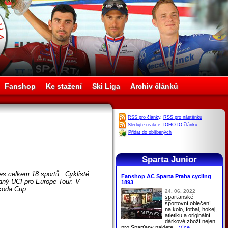
Fanshop
Ke stažení
Ski Liga
Archiv článků
RSS pro články
,
RSS pro nástěnku
Sledujte reakce TOHOTO článku
Přidat do oblíbených
Sparta Junior
nes celkem 18 sportů . Cyklisté
Fanshop AC Sparta Praha cycling
vaný UCI pro Europe Tour. V
1893
koda Cup...
24. 06. 2022
sparťanské
sportovní oblečení
na kolo, fotbal, hokej,
atletiku a originální
dárkové zboží nejen
pro
Sparťany
najdete
...více