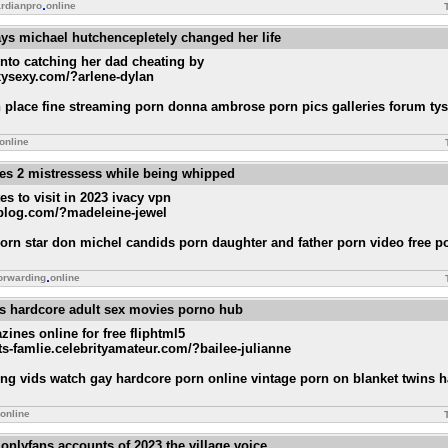
rdianpro
online
ys michael hutchencepletely changed her life
into catching her dad cheating by
exysexy.com/?arlene-dylan
rn place fine streaming porn donna ambrose porn pics galleries forum ty
online
ases 2 mistressess while being whipped
es to visit in 2023 ivacy vpn
blog.com/?madeleine-jewel
rn star don michel candids porn daughter and father porn video free 
orwarding
online
os hardcore adult sex movies porno hub
ines online for free fliphtml5
s-famlie.celebrityamateur.com/?bailee-julianne
ing vids watch gay hardcore porn online vintage porn on blanket twins 
online
onlyfans accounts of 2023 the village voice