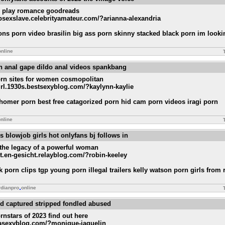
ge play romance goodreads
ubsexslave.celebrityamateur.com/?arianna-alexandria
ons porn video brasilin big ass porn skinny stacked black porn im looki
online
rn anal gape dildo anal videos spankbang
orn sites for women cosmopolitan
girl.1930s.bestsexyblog.com/?kaylynn-kaylie
 homer porn best free catagorized porn hid cam porn videos iragi porn
nline
s blowjob girls hot onlyfans bj follows in
the legacy of a powerful woman
st.en-gesicht.relayblog.com/?robin-keeley
k porn clips tgp young porn illegal trailers kelly watson porn girls from 
rdianpro
online
ed captured stripped fondled abused
rnstars of 2023 find out here
stasexyblog.com/?monique-jaquelin