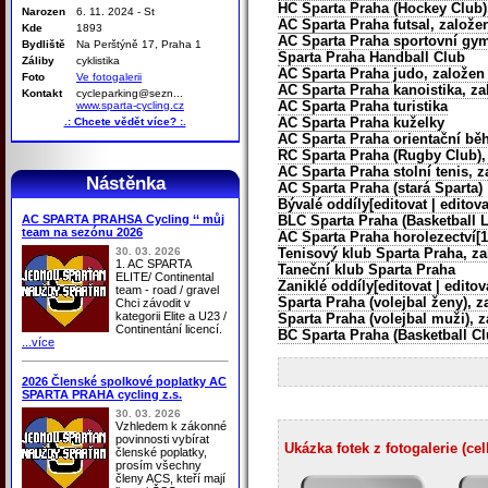
HC Sparta Praha (Hockey Club),
Narozen
6. 11. 2024 - St
AC Sparta Praha
futsal, založe
Kde
1893
AC Sparta Praha
sportovní gym
Bydliště
Na Perštýně 17, Praha 1
Sparta Praha Handball Club
Záliby
cyklistika
AC Sparta Praha
judo, založen 
Foto
Ve fotogalerii
AC Sparta Praha
kanoistika, za
Kontakt
cycleparking@sezn...
AC Sparta Praha
turistika
www.sparta-cycling.cz
AC Sparta Praha
kuželky
.: Chcete vědět více? :.
AC Sparta Praha
orientační běh
RC Sparta Praha (Rugby Club), 
AC Sparta Praha
stolní tenis, 
Nástěnka
AC Sparta Praha
(stará Sparta)
Bývalé oddíly[editovat | editova
AC SPARTA PRAHSA Cycling ‘‘ můj
BLC Sparta Praha (Basketball L
team na sezónu 2026
AC Sparta Praha
horolezectví[1
30. 03. 2026
Tenisový klub Sparta Praha, za
1. AC SPARTA
Taneční klub Sparta Praha
ELITE/ Continental
Zaniklé oddíly[editovat | editov
team - road / gravel
Sparta Praha (volejbal ženy), z
Chci závodit v
kategorii Elite a U23 /
Sparta Praha (volejbal muži), za
Continentání licencí.
BC Sparta Praha (Basketball Clu
...více
2026 Členské spolkové poplatky AC
SPARTA PRAHA cycling z.s.
30. 03. 2026
Vzhledem k zákonné
povinnosti vybírat
Ukázka fotek z fotogalerie (ce
členské poplatky,
prosím všechny
členy ACS, kteří mají