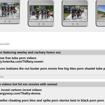
jnovější
.
on featuring wesley and zachary homo xxx
ree free tube porn videos
fy.hoterika.com/?tiffany-noemi
orn lesbians the nut buster porn movie free big tites porn shantel tube 
line
rn videos hot hd xxx movies with sexiest
 incest cartoon incest videos
energysexy.com/?kathy-donna
ifes cheating porn btvs and spike porn stories best in black porn porn 