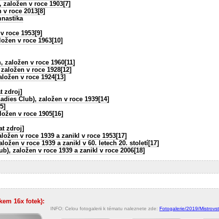
 založen v roce 1903[7]
n v roce 2013[8]
nastika
v roce 1953[9]
ložen v roce 1963[10]
, založen v roce 1960[11]
založen v roce 1928[12]
založen v roce 1924[13]
t zdroj]
adies Club), založen v roce 1939[14]
5]
ložen v roce 1905[16]
at zdroj]
aložen v roce 1939 a zanikl v roce 1953[17]
ložen v roce 1939 a zanikl v 60. letech 20. století[17]
b), založen v roce 1939 a zanikl v roce 2006[18]
lkem 16x fotek):
INFO: Celou fotogalerii k tématu naleznete zde:
Fotogalerie/2019/Mistrovs