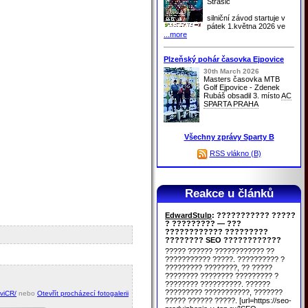
Strašic
silniční závod startuje v
pátek 1.května 2026 ve
...more
Plzeňský pohár časovka Ejpovice
30th March 2026
Masters časovka MTB
Golf Ejpovice - Zdenek
Rubáš obsadil 3. místo
AC
SPARTA PRAHA
Všechny zprávy Sparty B
RSS vlákno (B)
Reakce u článků
EdwardStulp
: ??????????? ?????
? ????????? — ???
???????????? ?????????
???????? SEO ????????????
????? ?????? ???????????? ??
??????????? ?????. ?????????? ?
????????? ????????, ?? ?????
???????? ???????? ????????? ?
???????? ??????????. ??????
????????? ???????????, ???????
tviCR/
nebo
Otevřít procházecí fotogalerii
????? ?????? ?????. [url=https://seo-