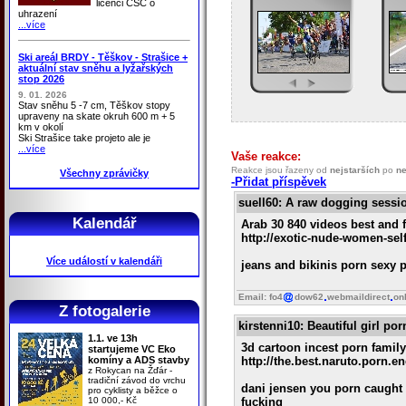
licenci ČSC o
uhrazení
...více
Ski areál BRDY - Těškov - Strašice +
aktuální stav sněhu a lyžařských
stop 2026
9. 01. 2026
Stav sněhu 5 -7 cm, Těškov stopy
upraveny na skate okruh 600 m + 5
km v okolí
Ski Strašice take projeto ale je
...více
Vaše reakce:
Reakce jsou řazeny od
nejstarších
po
ne
Všechny zprávičky
-Přidat příspěvek
suell60
: A raw dogging sessi
Kalendář
Arab 30 840 videos best and f
http://exotic-nude-women-sel
Více událostí v kalendáři
jeans and bikinis porn sexy p
Email: fo4
dow62
webmaildirect
on
Z fotogalerie
kirstenni10
: Beautiful girl po
1.1. ve 13h
3d cartoon incest porn family
startujeme VC Eko
komíny a ADS stavby
http://the.best.naruto.porn.
z Rokycan na Žďár -
tradiční závod do vrchu
dani jensen you porn caught w
pro cyklisty a běžce o
10 000,- Kč
fucking