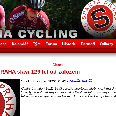
erie
Kalendář
Tým
Fórum
Historie
Partneři
Odkazy
Článek
AHA slaví 129 let od založení
St - 16. Listopad 2022, 20:49 -
Zdeněk Rubáš
Cyklisté a atleti 16.11.1893 založili sportovní klub, který má d
Sparty
jsou 20 let registrováni jako Kontinentální tým registro
letošním roce Sparta obsadila mj. 3.místo v Českém poháru Š