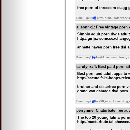
free porn of threesom stagg
Email: gv20
pnw67
mailcatchzone
alisonhx1
: Free vintage porn
Simply adult porn dvds adult
http://girljiz-sonicsexchang
annette haven porn free dsi 
Email: uq4
dow62
webmaildirect
on
carolynxz4
: Best paid porn s
Best porn and adult apps to 
http://aacute.fake-boops-re
brother and sisterfree porn 
grand van damage dvd porn
Email: sg2
bax98
inboxforwarding
perrynm6
: Chaturbate free ad
The top 20 young latina porn
http://masturbute-tallahasse