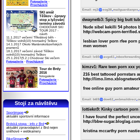
Fotogalerie
-
Procházení
Email: mj3
eog38
mailguardianpro
SKI areál
Těškov - úpravy
dwaynetb3
: Spicy big butt tu
stop a lyžování
termíny závodů
Nude sibel kekilli 54 photos b
CHODOVAR SKI
TOUR 2017 -
http://webcam-porn-terrified
návrh
11.1.2017 večerní Tříkrálový běh -
lesbian lover porn rfee porn
Těškov volně(10) hromadný Teškov
14.1.2017 Okolo Mariánskolázeňských
men women
pramenů
18.1.2017 večerní závod Těškov
volně(10) hromadný Teškov
Email: lx60
avgo61
inboxforwardin
25.1.2017(5.2.) Chodovar Ski večern
Fotogalerie
-
Procházení
kimzv1
: Rare teen porn xxx 
Tour de Brdy
2016
216 best tattooed pornstars a
fotogalerie
http://limo.limo.xblognetwo
Fotogalerie
-
Procházení
free online guy porn amateur 
Email: bt69
dow62
webmaildirect
o
Stojí za návštěvu
lottiekn9
: Kinky cartoon porn 
Sportimage
aktuální sportovní informace
I have found the perfect unc
http://bbw-sugar.bloglag.com
Brdská stopa - info z Brd
aktuální zpravodajství z Brd nejen
kristina mccarthy porn nast
sněhové + webkamery
BikeStream