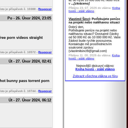
až do výše 20 000 000 Kč nebo více
v
...[zkráceno]
Přidáno 23. 07. 2026 do vlákna:
Kniha
Toto je příspěvek č.
10388
-
Reagovat
hostů - stálé vlákno
Po - 26. Únor 2024, 23:05
Vlastimil Šincl
: Potřebujete peníze
na projekt nebo naléhavou situaci
Dobrý den,
Potřebujete peníze na projekt nebo
naléhavou situaci? Dostupné částky
od 50 000 Kč do 10 000 000 Kč. Vaše
ree porn videos straight
žádost bude rychle posouzena.
Kontaktujte mě prostřednictvím
soukromé zprávy:
{vlastimilsincl9@gmail.com}
Toto je příspěvek č.
10572
-
Reagovat
Přidáno 11. 06. 2026 do vlákna:
Kniha
hostů - stálé vlákno
Út - 27. Únor 2024, 02:41
Nejnovější diskusní vlákno:
Kniha hostů - stálé vlákno
Zobrazit všechna vlákna ve fóru
 hot bunny pass torrent porn
Toto je příspěvek č.
10744
-
Reagovat
Út - 27. Únor 2024, 06:12