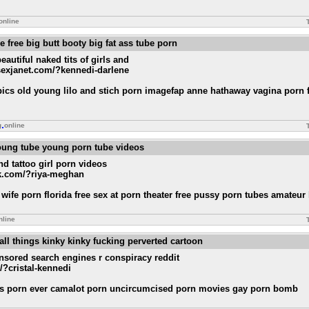
online
be free big butt booty big fat ass tube porn
eautiful naked tits of girls and
.sexjanet.com/?kennedi-darlene
 pics old young lilo and stich porn imagefap anne hathaway vagina porn f
g
online
young tube young porn tube videos
nd tattoo girl porn videos
rk.com/?riya-meghan
wife porn florida free sex at porn theater free pussy porn tubes amateur
nline
all things kinky kinky fucking perverted cartoon
ensored search engines r conspiracy reddit
/?cristal-kennedi
ies porn ever camalot porn uncircumcised porn movies gay porn bomb