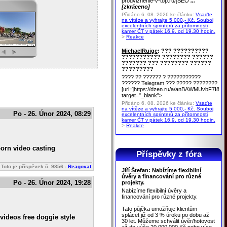
prodvizhenie-v-top.ru/]SEO
...
[zkráceno]
Přidáno 6. 08. 2026 ke článku:
Vsaďte
na vítěze a vyhrajte 5 000,- Kč. Souboj
excelentních sprinterů za přítomnosti
kamer ČT v pátek 16.9. od 19.30 hodin.
>
Reakce
MichaelRuige
: ??? ??????????
??????????? ???????? ??????
??????? ??? ???????? ??????
?????????
???? ?? ?????? ? ???????????
?????? Telegram ??? ????? ????????
[url=]https://dzen.ru/a/anBAWMUvbF7I8u
target="_blank">
Přidáno 6. 08. 2026 ke článku:
Vsaďte
na vítěze a vyhrajte 5 000,- Kč. Souboj
Po - 26. Únor 2024, 08:29
excelentních sprinterů za přítomnosti
kamer ČT v pátek 16.9. od 19.30 hodin.
>
Reakce
porn video casting
Příspěvky z fóra
Toto je příspěvek č.
9856
-
Reagovat
Jiří Štefan
: Nabízíme flexibilní
úvěry a financování pro různé
Po - 26. Únor 2024, 19:28
projekty.
Nabízíme flexibilní úvěry a
financování pro různé projekty.
Tato půjčka umožňuje klientům
splácet již od 3 % úroku po dobu až
videos free doggie style
30 let. Můžeme schválit úvěr/hotovost