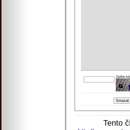
Opište kó
Tento č