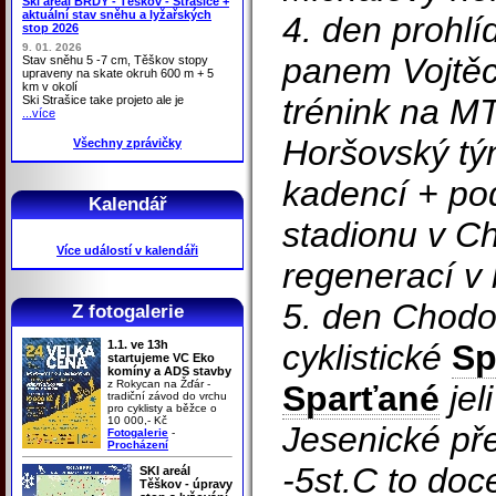
Ski areál BRDY - Těškov - Strašice +
aktuální stav sněhu a lyžařských
4. den prohlí
stop 2026
9. 01. 2026
panem Vojtě
Stav sněhu 5 -7 cm, Těškov stopy
upraveny na skate okruh 600 m + 5
km v okolí
trénink na M
Ski Strašice take projeto ale je
...více
Horšovský tý
Všechny zprávičky
kadencí + pod
Kalendář
stadionu v C
Více událostí v kalendáři
regenerací v
5. den Chod
Z fotogalerie
1.1. ve 13h
cyklistické
Sp
startujeme VC Eko
komíny a ADS stavby
z Rokycan na Žďár -
Sparťané
jel
tradiční závod do vrchu
pro cyklisty a běžce o
10 000,- Kč
Jesenické př
Fotogalerie
-
Procházení
-5st.C to doce
SKI areál
Těškov - úpravy