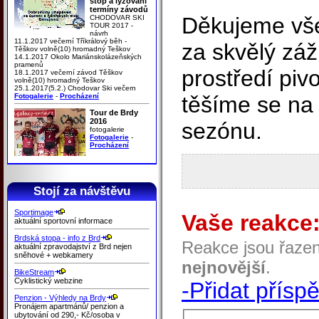
stop a lyžování
termíny závodů
Děkujeme v
CHODOVAR SKI
TOUR 2017 -
návrh
11.1.2017 večerní Tříkrálový běh -
za skvělý záž
Těškov volně(10) hromadný Teškov
14.1.2017 Okolo Mariánskolázeňských
pramenů
prostředí pi
18.1.2017 večerní závod Těškov
volně(10) hromadný Teškov
25.1.2017(5.2.) Chodovar Ski večern
Fotogalerie
-
Procházení
těšíme se na
Tour de Brdy
2016
sezónu.
fotogalerie
Fotogalerie
-
Procházení
Stojí za návštěvu
Sportimage
Vaše reakce
aktuální sportovní informace
Brdská stopa - info z Brd
Reakce jsou řaze
aktuální zpravodajství z Brd nejen
sněhové + webkamery
nejnovější
.
BikeStream
Cyklistický webzine
-Přidat přísp
Penzion - Výhledy na Brdy
Pronájem apartmánů/ penzion a
ubytování od 290,- Kč/osoba v