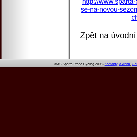
http://www.sparta-
se-na-novou-sezon
c
Zpět na úvodní
© AC Sparta Praha Cycling 2008 (
Kontakty
,
o webu
,
Och