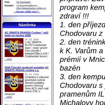
Foto
Ve fotogalerii
program kem
Kontakt
cycleparking@sezn...
http://www.sparta-cycling.cz
.: Chcete vědět více? :.
zdraví !!!
1. den příje
Nástěnka
Chodovaru z
AC SPARTA PRAHSA Cycling ‘‘ můj
team na sezónu 2026
2. den tréni
30. 03. 2026
1. AC SPARTA
ELITE/ Continental
team - road / gravel
k K. Varům a
Chci závodit v
kategorii Elite a U23 /
Continentání licencí.
prémií v Mnic
...více
bazén
2026 Členské spolkové poplatky AC
SPARTA PRAHA cycling z.s.
3. den kemp
30. 03. 2026
Vzhledem k zákonné
povinnosti vybírat
Chodovaru s 
členské poplatky,
prosím všechny
členy ACS, kteří mají
licenci ČSC o
pramenům IL 
uhrazení
...více
Michalovy hor