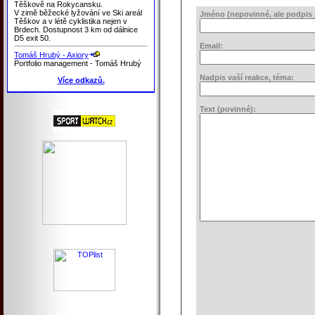
Těškově na Rokycansku.
V zimě běžecké lyžování ve Ski areál
Jméno (nepovinné, ale podpis j
Těškov a v létě cyklistika nejen v
Brdech. Dostupnost 3 km od dálnice
D5 exit 50.
Email:
Tomáš Hrubý - Axiory
Portfolio management - Tomáš Hrubý
Nadpis vaší reakce, téma:
Více odkazů.
Text (povinné):