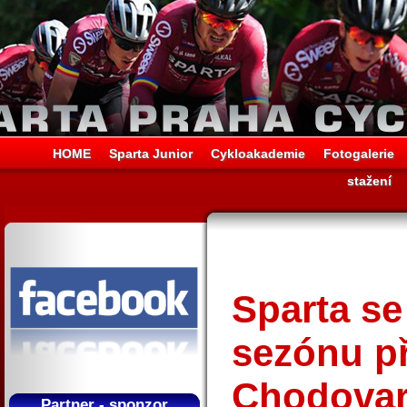
HOME
Sparta Junior
Cykloakademie
Fotogalerie
stažení
Sparta s
sezónu př
Chodovar
Partner - sponzor