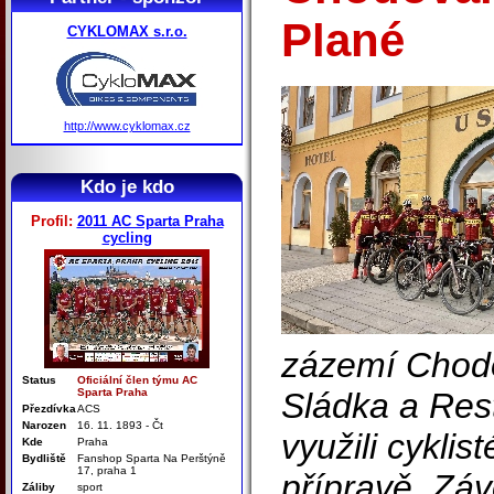
Plané
CYKLOMAX s.r.o.
http://www.cyklomax.cz
Kdo je kdo
Profil:
2011 AC Sparta Praha
cycling
zázemí Chodo
Status
Oficiální člen týmu AC
Sparta Praha
Sládka a Res
Přezdívka
ACS
Narozen
16. 11. 1893 - Čt
využili cyklis
Kde
Praha
Bydliště
Fanshop Sparta Na Perštýně
17, praha 1
přípravě. Zá
Záliby
sport