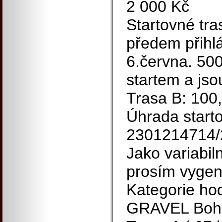
2 000 Kč
Startovné tra
předem přihl
6.června. 500
startem a jso
Trasa B: 100,
Úhrada starto
2301214714/
Jako variabil
prosím vygen
Kategorie ho
GRAVEL Bohe