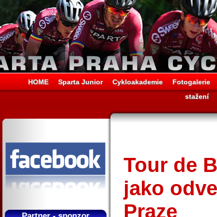
HOME
Sparta Junior
Cykloakademie
Fotogalerie
stažení
Tour de B
jako odve
Praze
Partner - sponzor