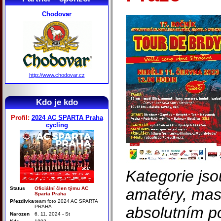
Chodovar
http://www.chodovar.cz
Kdo je kdo
Profil:
2024 AC SPARTA Praha
cycling
Kategorie jso
Status
Oficiální člen týmu AC
amatéry, mas
Sparta Praha
Přezdívka
team foto 2024 AC SPARTA
PRAHA
absolutním po
Narozen
6. 11. 2024 - St