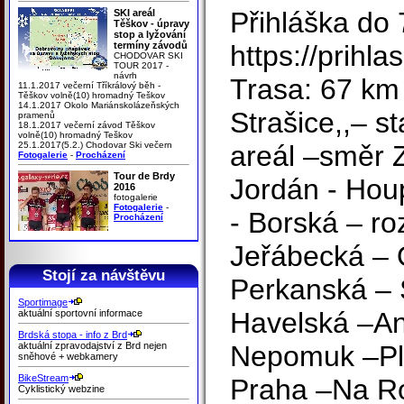
Přihláška do 
SKI areál
Těškov - úpravy
stop a lyžování
termíny závodů
https://prihla
CHODOVAR SKI
TOUR 2017 -
návrh
Trasa: 67 km
11.1.2017 večerní Tříkrálový běh -
Těškov volně(10) hromadný Teškov
14.1.2017 Okolo Mariánskolázeňských
Strašice,,– st
pramenů
18.1.2017 večerní závod Těškov
volně(10) hromadný Teškov
25.1.2017(5.2.) Chodovar Ski večern
areál –směr 
Fotogalerie
-
Procházení
Tour de Brdy
Jordán - Hou
2016
fotogalerie
Fotogalerie
-
- Borská – ro
Procházení
Jeřábecká – 
Stojí za návštěvu
Perkanská – 
Sportimage
Havelská –An
aktuální sportovní informace
Brdská stopa - info z Brd
aktuální zpravodajství z Brd nejen
Nepomuk –Pl
sněhové + webkamery
BikeStream
Praha –Na Ro
Cyklistický webzine