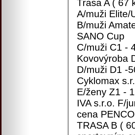
Trasa A ( 67 
A/muži Elite
B/muži Amateu
SANO Cup
C/muži C1 - 4
Kovovýroba
D/muži D1 -50
Cyklomax s.r.
E/ženy Z1 - 1
IVA s.r.o. F/j
cena PENCO s
TRASA B ( 60