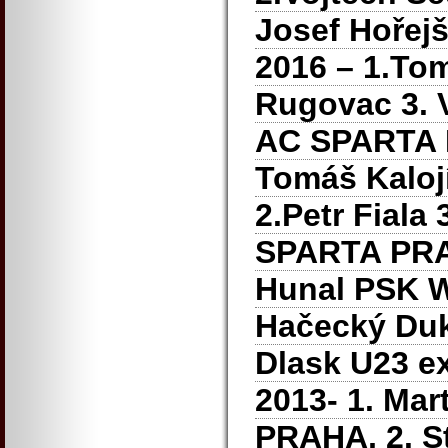
Josef Hoře
2016 – 1.Tom
Rugovac 3. V
AC SPARTA
Tomáš Kaloj
2.Petr Fiala
SPARTA PR
Hunal PSK W
Hačecký Dukl
Dlask U23 e
2013- 1. Mar
PRAHA,
2. S