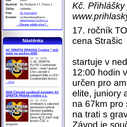
Kde
1893
Kč. Přihlášky
Bydliště
Na Perštýně 17, Praha 1
Záliby
cyklistika
www.prihlasky
Foto
Ve fotogalerii
Kontakt
cycleparking@sezn...
www.sparta-cycling.cz
.: Chcete vědět více? :.
17. ročník 
cena Strašic
Nástěnka
AC SPARTA PRAHSA Cycling ‘‘ můj
team na sezónu 2026
30. 03. 2026
startuje v ne
1. AC SPARTA
ELITE/ Continental
team - road / gravel
12:00 hodin v
Chci závodit v
kategorii Elite a U23 /
Continentání licencí.
určen pro am
...více
elite, junior
2026 Členské spolkové poplatky AC
SPARTA PRAHA cycling z.s.
na 67km pro s
30. 03. 2026
Vzhledem k zákonné
povinnosti vybírat
členské poplatky,
na trati s gr
prosím všechny
členy ACS, kteří mají
licenci ČSC o
Závod je souč
uhrazení