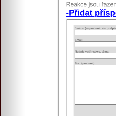
Reakce jsou řaze
-Přidat přís
Jméno (nepovinné, ale podpis 
Email:
Nadpis vaší reakce, téma:
Text (povinné):