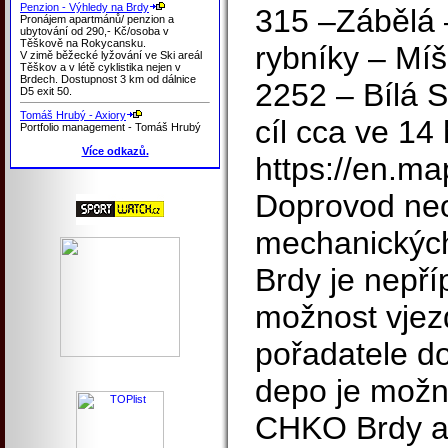
Penzion - Výhledy na Brdy
315 –Zábělá 
Pronájem apartmánů/ penzion a
ubytování od 290,- Kč/osoba v
Těškově na Rokycansku.
rybníky – Mí
V zimě běžecké lyžování ve Ski areál
Těškov a v létě cyklistika nejen v
Brdech. Dostupnost 3 km od dálnice
2252 – Bílá S
D5 exit 50.
Tomáš Hrubý - Axiory
cíl cca ve 14
Portfolio management - Tomáš Hrubý
Více odkazů.
https://en.m
Doprovod ne
mechanickýc
Brdy je nepří
možnost vjez
pořadatele d
depo je možné
CHKO Brdy a 