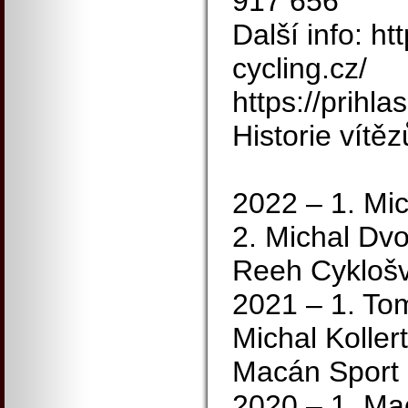
917 656
Další info: ht
cycling.cz/
https://prihla
Historie vítě
2022 – 1. Mic
2. Michal Dvoř
Reeh Cykloš
2021 – 1. Tom
Michal Koller
Macán Sport 
2020 – 1. Mac