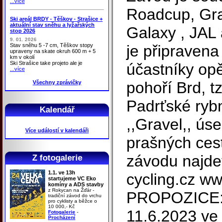
...více
Roadcup, Gr
Ski areál BRDY - Těškov - Strašice +
aktuální stav sněhu a lyžařských
Galaxy , JAL
stop 2026
9. 01. 2026
Stav sněhu 5 -7 cm, Těškov stopy
je připravena
upraveny na skate okruh 600 m + 5
km v okolí
Ski Strašice take projeto ale je
účastníky opě
...více
pohoří Brd, t
Všechny zprávičky
Padrťské rybn
Kalendář
,,Gravel,, ú
Více událostí v kalendáři
prašných ces
závodu najde
Z fotogalerie
1.1. ve 13h
cycling.cz w
startujeme VC Eko
komíny a ADS stavby
z Rokycan na Žďár -
PROPOZICE: 
tradiční závod do vrchu
pro cyklisty a běžce o
10 000,- Kč
11.6.2023 ve
Fotogalerie
-
Procházení