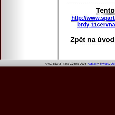
Tento
http://www.spart
brdy-11cervna
Zpět na úvod
© AC Sparta Praha Cycling 2008 (
Kontakty
,
o webu
,
Och