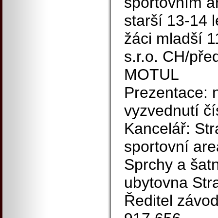
sportovním ar
starší 13-14 
žáci mladší 1
s.r.o. CH/pře
MOTUL
Prezentace: 
vyzvednutí čí
Kancelář: Str
sportovní are
Sprchy a šatn
ubytovna Str
Ředitel závo