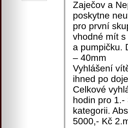
Zaječov a Ne
poskytne neu
pro první sku
vhodné mít s
a pumpičku. 
– 40mm
Vyhlášení ví
ihned po doje
Celkové vyhl
hodin pro 1.-
kategorii. Ab
5000,- Kč 2.m