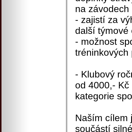
na závodech
- zajistí za 
další týmové
- možnost sp
tréninkových
- Klubový roč
od 4000,- Kč
kategorie sp
Naším cílem 
součástí siln