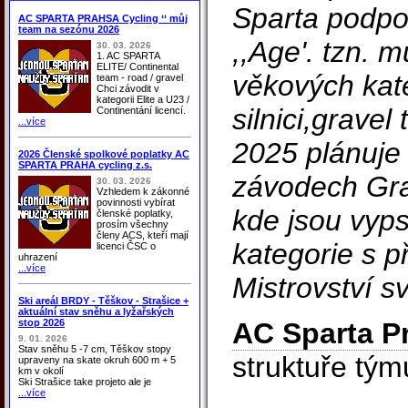
Sparta podpor
AC SPARTA PRAHSA Cycling ‘‘ můj
team na sezónu 2026
,,Age'. tzn. 
30. 03. 2026
1. AC SPARTA
ELITE/ Continental
věkových kate
team - road / gravel
Chci závodit v
kategorii Elite a U23 /
silnici,grave
Continentání licencí.
...více
2025 plánuje 
2026 Členské spolkové poplatky AC
SPARTA PRAHA cycling z.s.
závodech Gra
30. 03. 2026
Vzhledem k zákonné
povinnosti vybírat
kde jsou vyps
členské poplatky,
prosím všechny
členy ACS, kteří mají
kategorie s 
licenci ČSC o
uhrazení
...více
Mistrovství s
Ski areál BRDY - Těškov - Strašice +
aktuální stav sněhu a lyžařských
stop 2026
AC Sparta P
9. 01. 2026
Stav sněhu 5 -7 cm, Těškov stopy
struktuře tým
upraveny na skate okruh 600 m + 5
km v okolí
Ski Strašice take projeto ale je
...více