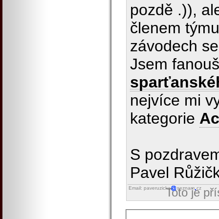
pozdě .)), al
členem týmu 
závodech se
Jsem fanouš
sparťanské
nejvíce mi v
kategorie
Ac
S pozdrave
Pavel Růžič
Email: paveruzicka
seznam
cz
Toto je př