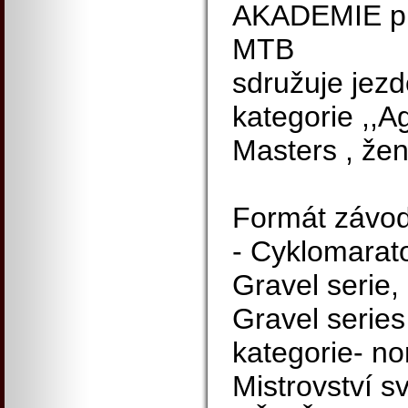
AKADEMIE pro
MTB
sdružuje jezd
kategorie ,,Ag
Masters , žen
Formát závod
- Cyklomarato
Gravel serie,
Gravel series
kategorie- n
Mistrovství s