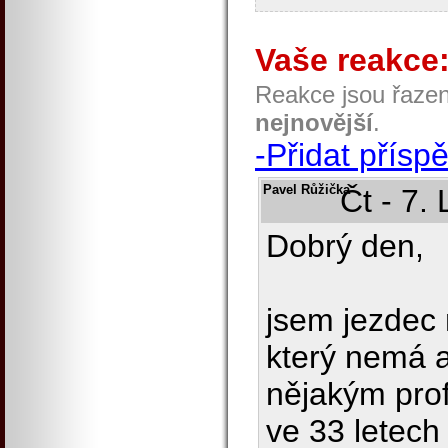
Vaše reakce
Reakce jsou řaze
nejnovější
.
-Přidat přísp
Pavel Růžička
Čt - 7.
Dobrý den,
jsem jezdec
který nemá a
nějakým prof
ve 33 letech 