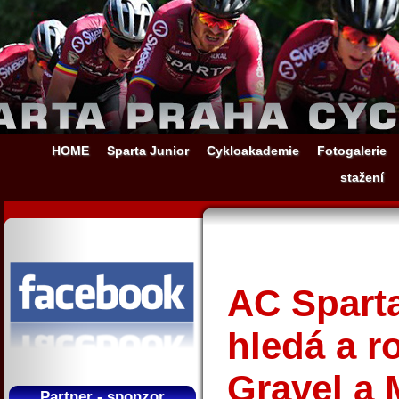
HOME
Sparta Junior
Cykloakademie
Fotogalerie
stažení
AC Sparta
hledá a r
Gravel a
Partner - sponzor