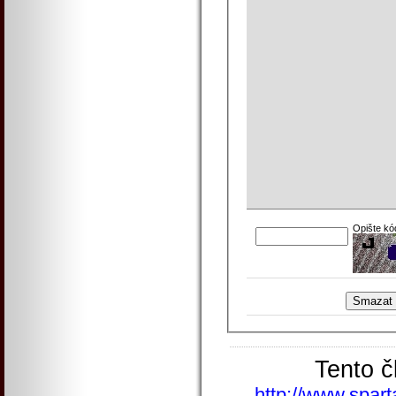
Opište kó
Tento č
http://www.spart