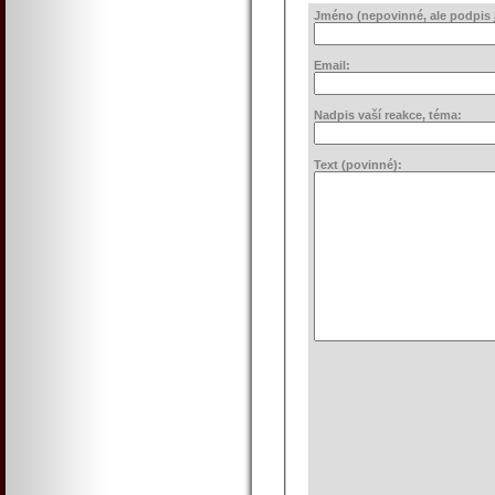
Jméno (nepovinné, ale podpis j
Email:
Nadpis vaší reakce, téma:
Text (povinné):