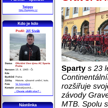
Twiggy
http://twigggy.cz
Kdo je kdo
Profil:
Jiří Sivák
Status
Oficiální člen týmu AC Sparta
Sparty
s 23 l
Praha
Narozen
15. 4. 1965 - Čt
Kde
Continentáln
Bydliště
Praha
Záliby
Historie, výtvarné umění, kolo.
rozšiřuje svo
Foto
Ve fotogalerii
Kontakt
jirisivak[zaviná...
.: Chcete vědět více? :.
závody Grave
MTB. Spolu s 
Nástěnka