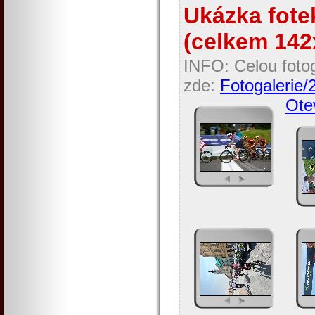
Ukázka fotek
(celkem 142x
INFO: Celou fotog
zde:
Fotogalerie/
Otev