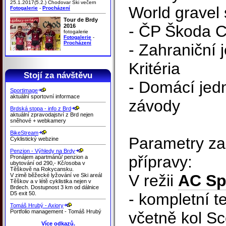
25.1.2017(5.2.) Chodovar Ski večern
World gravel 
Fotogalerie
-
Procházení
Tour de Brdy
- ČP Škoda 
2016
fotogalerie
Fotogalerie
-
Procházení
- Zahraniční 
Kritéria
Stojí za návštěvu
- Domácí jed
Sportimage
aktuální sportovní informace
závody
Brdská stopa - info z Brd
aktuální zpravodajství z Brd nejen
sněhové + webkamery
BikeStream
Parametry za
Cyklistický webzine
Penzion - Výhledy na Brdy
přípravy:
Pronájem apartmánů/ penzion a
ubytování od 290,- Kč/osoba v
Těškově na Rokycansku.
V režii
AC Sp
V zimě běžecké lyžování ve Ski areál
Těškov a v létě cyklistika nejen v
Brdech. Dostupnost 3 km od dálnice
D5 exit 50.
- kompletní t
Tomáš Hrubý - Axiory
Portfolio management - Tomáš Hrubý
včetně kol Sc
Více odkazů.