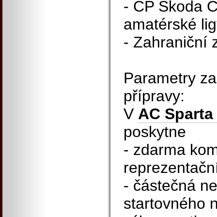
- ČP Škoda C
amatérské li
- Zahraniční
Parametry za
přípravy:
V
AC Sparta
poskytne
- zdarma kom
reprezentačn
- částečná n
startovného 