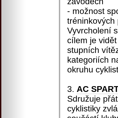
závodech
- možnost sp
tréninkových
Vyvrcholení 
cílem je vidě
stupních vítě
kategoriích n
okruhu cyklis
3.
AC SPAR
Sdružuje přát
cyklistiky zvlá