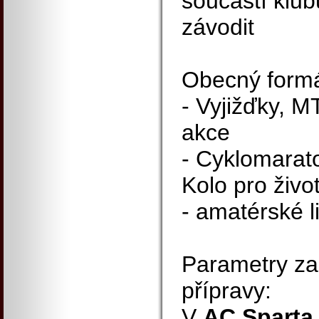
součástí klub
závodit
Obecný formá
- Vyjižďky, M
akce
- Cyklomarato
Kolo pro živo
- amatérské l
Parametry za
přípravy:
V
AC Sparta