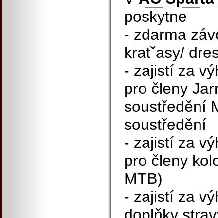
poskytne
- zdarma záv
kratˇasy/ dres
- zajistí za 
pro členy Jar
soustředění M
soustředění
- zajistí za 
pro členy kolo
MTB)
- zajistí za 
doplňky strav