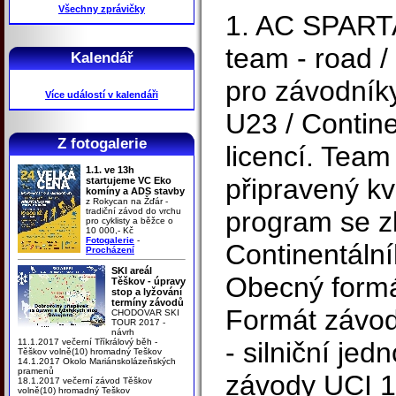
Všechny zprávičky
1. AC SPARTA
team - road /
Kalendář
pro závodníky
Více událostí v kalendáři
U23 / Contine
Z fotogalerie
licencí. Tea
1.1. ve 13h
připravený kv
startujeme VC Eko
komíny a ADS stavby
z Rokycan na Žďár -
tradiční závod do vrchu
program se zk
pro cyklisty a běžce o
10 000,- Kč
Fotogalerie
-
Continentáln
Procházení
SKI areál
Obecný formá
Těškov - úpravy
stop a lyžování
termíny závodů
Formát závod
CHODOVAR SKI
TOUR 2017 -
návrh
11.1.2017 večerní Tříkrálový běh -
- silniční je
Těškov volně(10) hromadný Teškov
14.1.2017 Okolo Mariánskolázeňských
pramenů
závody UCI 1.1
18.1.2017 večerní závod Těškov
volně(10) hromadný Teškov