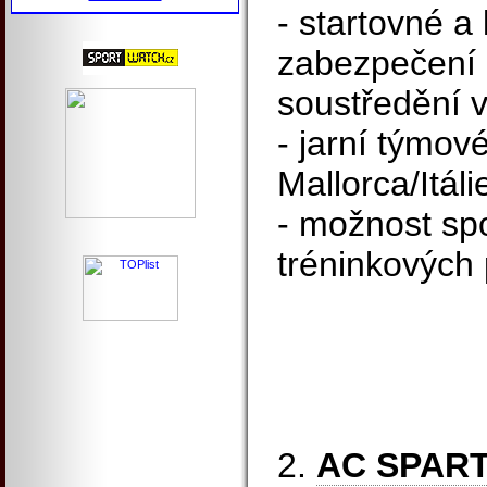
- startovné a
zabezpečení 
soustředění 
- jarní týmov
Mallorca/Itáli
- možnost sp
tréninkových
2.
AC SPAR