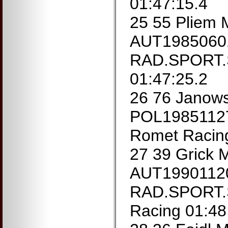
01:47:15.4
25 55 Pliem 
AUT19850601
RAD.SPORT.
01:47:25.2
26 76 Janows
POL19851127
Romet Racin
27 39 Grick M
AUT19901120
RAD.SPORT.
Racing 01:48