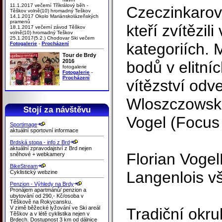
11.1.2017 večerní Tříkrálový běh -
Czeczinkarov
Těškov volně(10) hromadný Teškov
14.1.2017 Okolo Mariánskolázeňských
pramenů
kteří zvítězil
18.1.2017 večerní závod Těškov
volně(10) hromadný Teškov
25.1.2017(5.2.) Chodovar Ski večern
kategoriích. 
Fotogalerie
-
Procházení
Tour de Brdy
2016
bodů v elitníc
fotogalerie
Fotogalerie
-
Procházení
vítězství odv
Wloszczowska
Stojí za návštěvu
Vogel (Focus
Sportimage
aktuální sportovní informace
Brdská stopa - info z Brd
aktuální zpravodajství z Brd nejen
Florian Vogel
sněhové + webkamery
BikeStream
Langenlois v
Cyklistický webzine
Penzion - Výhledy na Brdy
Pronájem apartmánů/ penzion a
ubytování od 290,- Kč/osoba v
Těškově na Rokycansku.
V zimě běžecké lyžování ve Ski areál
Tradiční okru
Těškov a v létě cyklistika nejen v
Brdech. Dostupnost 3 km od dálnice