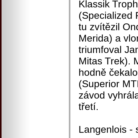
Klassik Trop
(Specialized 
tu zvítězil On
Merida) a vlo
triumfoval Ja
Mitas Trek).
hodně čekalo
(Superior MTB
závod vyhrála
třetí.
Langenlois - 