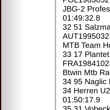
JBG-2 Profe
01:49:32.8
32 51 Salzm
AUT19950327
MTB Team Ho
33 17 Plantet
FRA19841023
Btwin Mtb Ra
34 95 Nagli
34 Herren U
01:50:17.9
35 31 Vobec