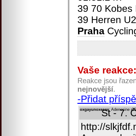
39 70 Kobes
39 Herren U
Praha
Cyclin
Vaše reakce
Reakce jsou řaze
nejnovější
.
-Přidat přísp
oxgayunoxesax
: Adenosine rev
St - 7.
http://slkjfdf.