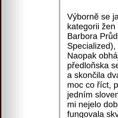
Výborně se j
kategorii žen
Barbora Průd
Specialized),
Naopak obháj
předloňska s
a skončila dv
moc co říct, 
jedním slove
mi nejelo dob
fungovala skv