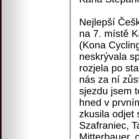
Nejlepší Češ
na 7. místě 
(Kona Cycling 
neskrývala s
rozjela po st
nás za ní zůs
sjezdu jsem t
hned v první
zkusila odjet
Szafraniec, T
Mitterbauer, 