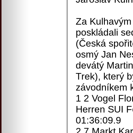
Za Kulhavým s
poskládali s
(Česká spořit
osmý Jan Nesv
devátý Marti
Trek), který 
závodníkem k
1 2 Vogel Fl
Herren SUI F
01:36:09.9
2 7 Markt Ka