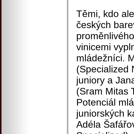
Těmi, kdo al
českých barev
proměnlivého
vinicemi vypln
mládežníci. 
(Specialized 
juniory a Ja
(Sram Mitas T
Potenciál mlád
juniorských k
Adéla Šafářo