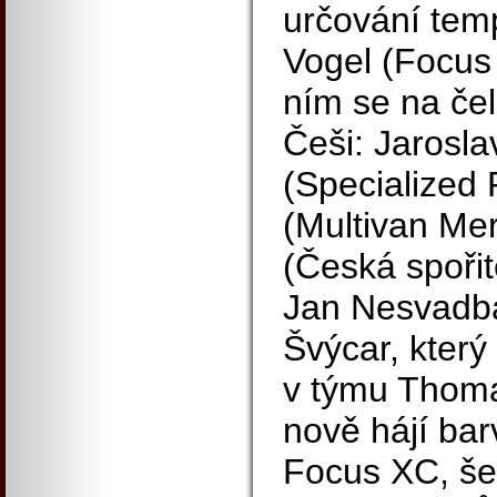
určování temp
Vogel (Focus
ním se na čel
Češi: Jarosla
(Specialized 
(Multivan Me
(Česká spořit
Jan Nesvadba 
Švýcar, který
v týmu Thoma
nově hájí ba
Focus XC, šel