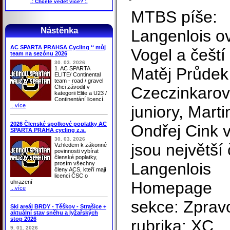
.: Chcete vědět více? :.
MTBS píše:
Nástěnka
Langenlois o
AC SPARTA PRAHSA Cycling ‘‘ můj
Vogel a čeští
team na sezónu 2026
30. 03. 2026
Matěj Průdek
1. AC SPARTA
ELITE/ Continental
team - road / gravel
Chci závodit v
Czeczinkarová
kategorii Elite a U23 /
Continentání licencí.
...více
juniory, Mart
2026 Členské spolkové poplatky AC
Ondřej Cink vy
SPARTA PRAHA cycling z.s.
30. 03. 2026
jsou největší
Vzhledem k zákonné
povinnosti vybírat
členské poplatky,
Langenlois
prosím všechny
členy ACS, kteří mají
licenci ČSC o
uhrazení
Homepage
...více
sekce: Zpravo
Ski areál BRDY - Těškov - Strašice +
aktuální stav sněhu a lyžařských
stop 2026
rubrika: XC
9. 01. 2026