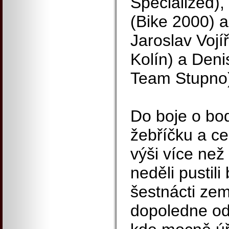
Specialized),
(Bike 2000) 
Jaroslav Voj
Kolín) a Den
Team Stupno
Do boje o bo
žebříčku a c
výši více než
neděli pustili
šestnácti zem
dopoledne od