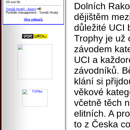
D5 exit 50.
Dolních Rako
Tomáš Hrubý - Axiory
Portfolio management - Tomáš Hrubý
dějištěm mezi
Více odkazů.
důležité UCI 
Trophy je už
závodem kate
UCI a každor
závodníků. 
klání si přij
věkové katego
včetně těch n
elitních. A p
to z Česka 