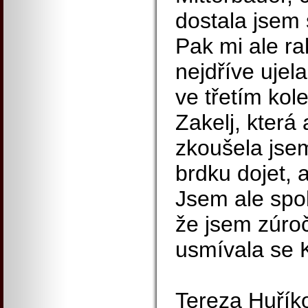
dostala jsem 
Pak mi ale r
nejdříve ujel
ve třetím kol
Zakelj, která
zkoušela jsem
brdku dojet, a
Jsem ale spok
že jsem zúroči
usmívala se K
Tereza Huřík