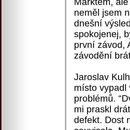
Marktem, ale t
neměl jsem na
dnešní výsle
spokojenej, b
první závod, 
závodění brát
Jaroslav Kulh
místo vypadl 
problémů. “D
mi praskl drá
defekt. Dost 