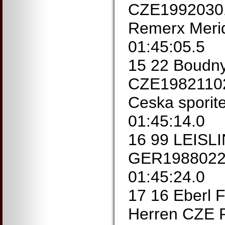
CZE19920301
Remerx Meri
01:45:05.5
15 22 Boudny
CZE19821102
Ceska sporit
01:45:14.0
16 99 LEISLI
GER1988022
01:45:24.0
17 16 Eberl 
Herren CZE 