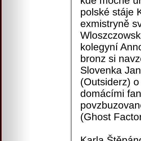
kde mocně úř
polské stáje K
exmistryně s
Wloszczowsk
kolegyní Ann
bronz si navz
Slovenka Ja
(Outsiderz) o
domácími fan
povzbuzovano
(Ghost Factor
Karla Štěpán