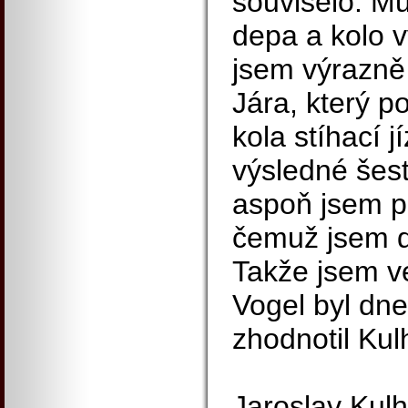
souviselo. Mu
depa a kolo v
jsem výrazně z
Jára, který 
kola stíhací 
výsledné šest
aspoň jsem po
čemuž jsem d
Takže jsem v
Vogel byl dnes
zhodnotil Kul
Jaroslav Kul