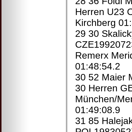
28 36 Foidl
Herren U23 
Kirchberg 01
29 30 Skalick
CZE19920723
Remerx Meri
01:48:54.2
30 52 Maier
30 Herren G
München/Mer
01:49:08.9
31 85 Haleja
POL19830527