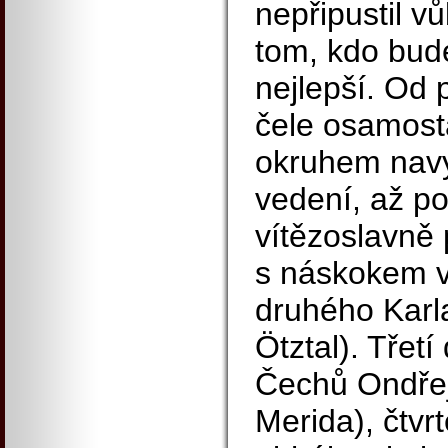
nepřipustil 
tom, kdo bude
nejlepší. Od 
čele osamosta
okruhem navy
vedení, až p
vítězoslavně 
s náskokem v
druhého Karl
Ötztal). Třetí
Čechů Ondřej
Merida), čtvr