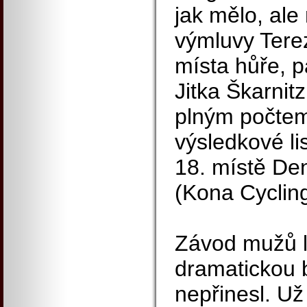
jak mělo, ale 
výmluvy Terez
místa hůře, p
Jitka Škarnitz
plným počtem
výsledkové lis
18. místě Den
(Kona Cycling
Závod mužů l
dramatickou b
nepřinesl. Už