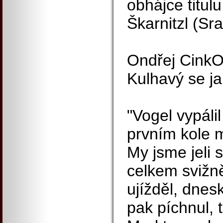
obhájce titul
Škarnitzl (Sr
Ondřej CinkO
Kulhavý se ja
"Vogel vypáli
prvním kole m
My jsme jeli 
celkem svižn
ujížděl, dnesk
pak píchnul, 