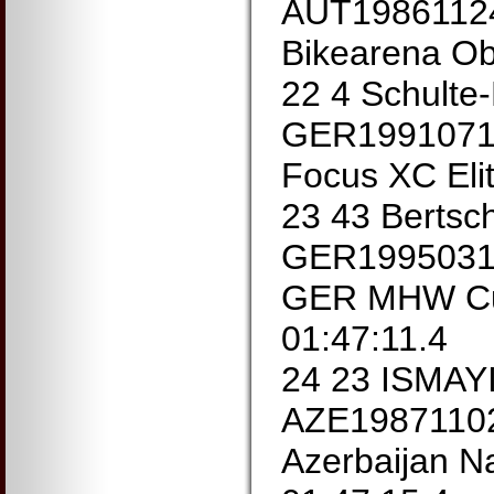
AUT19861124
Bikearena Ob
22 4 Schult
GER1991071
Focus XC Eli
23 43 Bertsch
GER19950310
GER MHW Cu
01:47:11.4
24 23 ISMAY
AZE19871102
Azerbaijan N