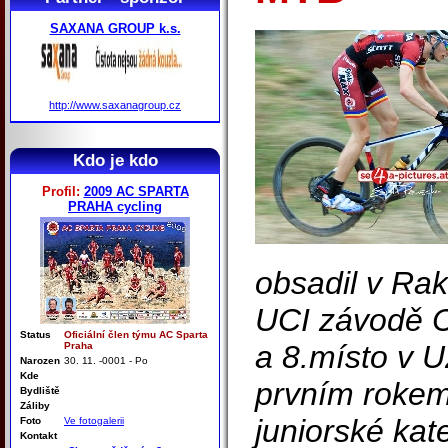
SAXANA GROUP k.s.
http://www.saxanagroup.cz
Kdo je kdo
Profil:
2009 AC SPARTA
PRAHA cycling
obsadil v Ra
UCI závodě C
Status
Oficiální člen týmu AC Sparta
a 8.místo v U
Praha
Narozen
30. 11. -0001 - Po
Kde
prvním rokem
Bydliště
Záliby
juniorské kat
Foto
Ve fotogalerii
Kontakt