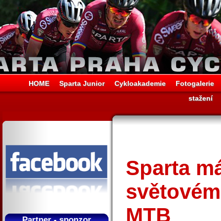
HOME
Sparta Junior
Cykloakademie
Fotogalerie
stažení
Sparta m
světovém
MTB
Partner - sponzor