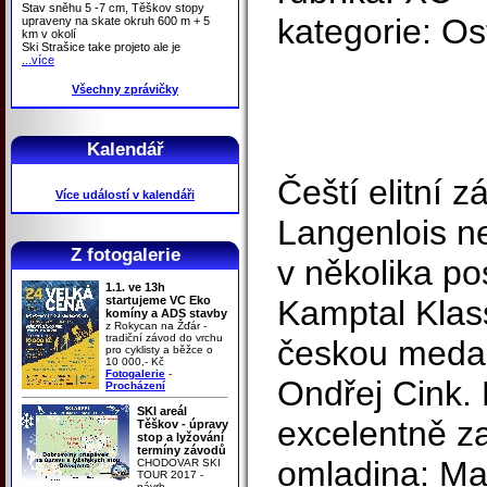
Stav sněhu 5 -7 cm, Těškov stopy
kategorie: Os
upraveny na skate okruh 600 m + 5
km v okolí
Ski Strašice take projeto ale je
...více
Všechny zprávičky
Kalendář
Čeští elitní 
Více událostí v kalendáři
Langenlois ne
Z fotogalerie
v několika po
1.1. ve 13h
startujeme VC Eko
Kamptal Klass
komíny a ADS stavby
z Rokycan na Žďár -
tradiční závod do vrchu
českou medail
pro cyklisty a běžce o
10 000,- Kč
Fotogalerie
-
Ondřej Cink. 
Procházení
SKI areál
excelentně z
Těškov - úpravy
stop a lyžování
termíny závodů
omladina: Ma
CHODOVAR SKI
TOUR 2017 -
návrh