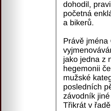
dohodil, pravi
početná enkl
a bikerů.
Právě jména 
vyjmenovávání
jako jedna z 
hegemonii čes
mužské kateg
posledních pě
závodník jiné
Třikrát v řad