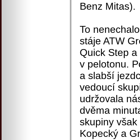
Benz Mitas).
To nenechalo
stáje ATW Gr
Quick Step a 
v pelotonu. P
a slabší jezd
vedoucí skupi
udržovala ná
dvěma minuta
skupiny však 
Kopecký a Gr