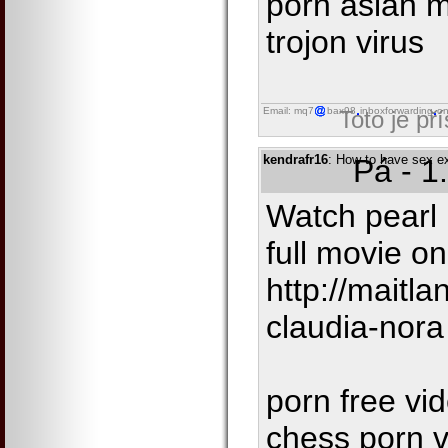
porn asian m
trojon virus
Email: mq7
bax98
inboxforwarding
on
Toto je př
kendrafr16
: How to have sex ex
Pá - 1
Watch pearl
full movie on
http://maitl
claudia-nora
porn free vid
chess porn v