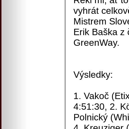
Řekl mi, ať t
vyhrát celkov
Mistrem Slov
Erik Baška z
GreenWay.
Výsledky:
1. Vakoč (Eti
4:51:30, 2. K
Polnický (Whi
4. Kreuziger 