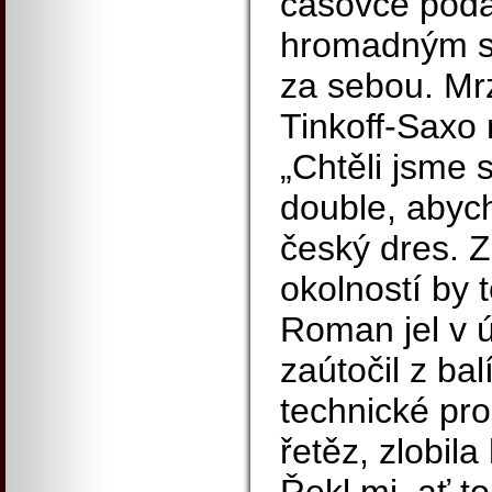
časovce podař
hromadným st
za sebou. Mrze
Tinkoff-Saxo n
„Chtěli jsme
double, abyc
český dres. 
okolností by t
Roman jel v ú
zaútočil z ba
technické pr
řetěz, zlobil