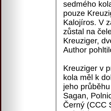
sedmého kola
pouze Kreuzi
Kalojíros. V
zůstal na čel
Kreuziger, dv
Author pohltil
Kreuziger v 
kola měl k do
jeho průběhu 
Sagan, Polnic
Černý (CCC S