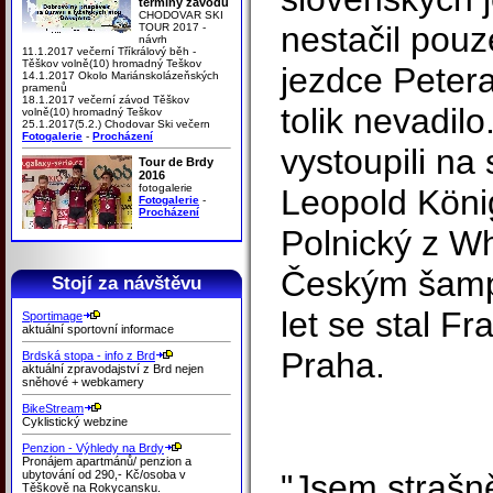
termíny závodů
CHODOVAR SKI
nestačil pou
TOUR 2017 -
návrh
11.1.2017 večerní Tříkrálový běh -
Těškov volně(10) hromadný Teškov
jezdce Peter
14.1.2017 Okolo Mariánskolázeňských
pramenů
18.1.2017 večerní závod Těškov
tolik nevadil
volně(10) hromadný Teškov
25.1.2017(5.2.) Chodovar Ski večern
Fotogalerie
-
Procházení
vystoupili na
Tour de Brdy
2016
fotogalerie
Leopold König
Fotogalerie
-
Procházení
Polnický z Wh
Českým šamp
Stojí za návštěvu
let se stal Fr
Sportimage
aktuální sportovní informace
Praha.
Brdská stopa - info z Brd
aktuální zpravodajství z Brd nejen
sněhové + webkamery
BikeStream
Cyklistický webzine
Penzion - Výhledy na Brdy
Pronájem apartmánů/ penzion a
ubytování od 290,- Kč/osoba v
"Jsem strašn
Těškově na Rokycansku.