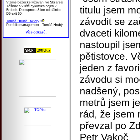
V zimě běžecké lyžování ve Ski areál
Těškov a v létě cyklistika nejen v
titulu jsem m
Brdech. Dostupnost 3 km od dálnice
D5 exit 50.
závodit se za
Tomáš Hrubý - Axiory
Portfolio management - Tomáš Hrubý
dvaceti kilome
Více odkazů.
nastoupil jse
pětistovce. V
jeden z favor
závodu si moc
nadšený, pos
metrů jsem jel
rád, že jsem m
převzal po Zd
Petr Vakoč.