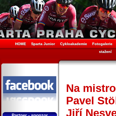
HOME
Sparta Junior
Cykloakademie
Fotogalerie
stažení
Na mistro
Pavel Stö
Jiří Nesv
Partner - sponzor