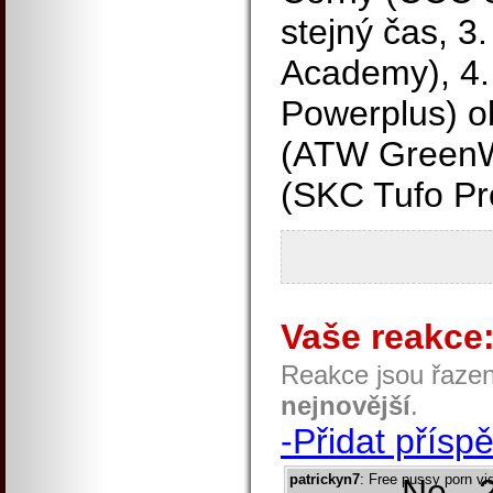
stejný čas, 3
Academy), 4.
Powerplus) o
(ATW GreenW
(SKC Tufo Pr
Vaše reakce
Reakce jsou řaze
nejnovější
.
-Přidat přísp
patrickyn7
: Free pussy porn v
Ne - 