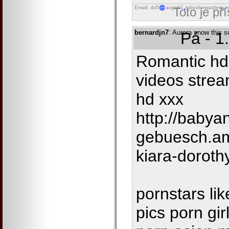
Email: ds5
avgo61
inboxforwarding
o
Toto je př
bernardjn7
: Aurora snow this s
Pá - 1
Romantic hd
videos strea
hd xxx
http://babya
gebuesch.a
kiara-doroth
pornstars lik
pics porn gi