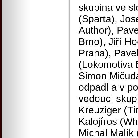
skupina ve s
(Sparta), Jos
Author), Pave
Brno), Jiří 
Praha), Pave
(Lokomotiva 
Simon Mičuda
odpadl a v p
vedoucí skup
Kreuziger (Ti
Kalojíros (Wh
Michal Malík