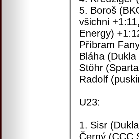
5. Boroš (BK
všichni +1:11,
Energy) +1:1
Příbram Fany
Bláha (Dukla 
Stöhr (Sparta
Radolf (puski
U23:
1. Sisr (Dukl
Černý (CCC S