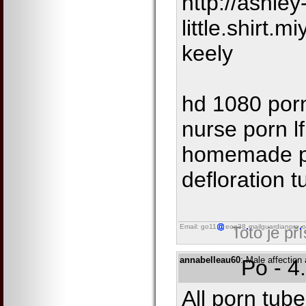
http://ashley
little.shirt.
keely
hd 1080 por
nurse porn l
homemade p
defloration 
Email: go11
eog38
mailguardianpro
o
Toto je př
annabelleau60
: Male affection 
Po - 4
All porn tub