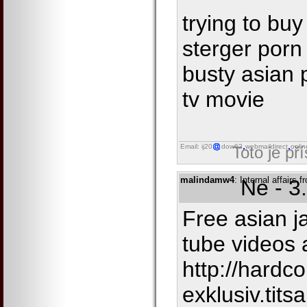
trying to bu
sterger porn
busty asian 
tv movie
Email: ij20
dow62
webmaildirect
onlin
Toto je př
malindamw4
: Internal affairs 
Ne - 3
Free asian j
tube videos 
http://hardco
exklusiv.tit