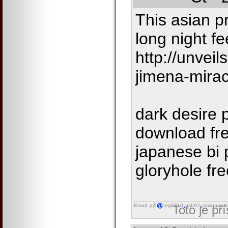
This asian p
long night fe
http://unveil
jimena-mirac
dark desire 
download fr
japanese bi 
gloryhole fre
Email: pj5
reg6310
usb97
mailguardi
Toto je př