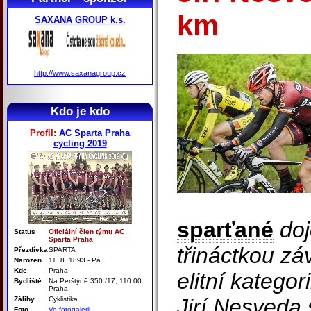
km
SAXANA GROUP k.s.
http://www.saxanagroup.cz
Kdo je kdo
Profil:
AC Sparta Praha
cycling 2019
sparťané
doj
Status
Oficiální člen týmu AC
Sparta Praha
třináctkou z
Přezdívka
SPARTA
Narozen
11. 8. 1893 - Pá
Kde
Praha
elitní kategori
Bydliště
Na Perštýně 350 /17, 110 00
Praha
Jirí Nesveda 
Záliby
Cyklistika
Foto
Ve fotogalerii