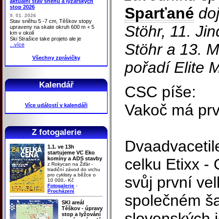
aktuální stav sněhu a lyžařských
stop 2026
Sparťané
doj
9. 01. 2026
Stav sněhu 5 -7 cm, Těškov stopy
Stöhr, 11. Ji
upraveny na skate okruh 600 m + 5
km v okolí
Ski Strašice take projeto ale je
Stöhr a 13. M
...více
Všechny zprávičky
pořadí Elite 
Kalendář
CSC píše:
Vakoč má prvn
Více událostí v kalendáři
Z fotogalerie
Dvaadvacetil
1.1. ve 13h
startujeme VC Eko
komíny a ADS stavby
celku Etixx -
z Rokycan na Žďár -
tradiční závod do vrchu
pro cyklisty a běžce o
svůj první vel
10 000,- Kč
Fotogalerie
-
Procházení
společném š
SKI areál
Těškov - úpravy
slovenských j
stop a lyžování