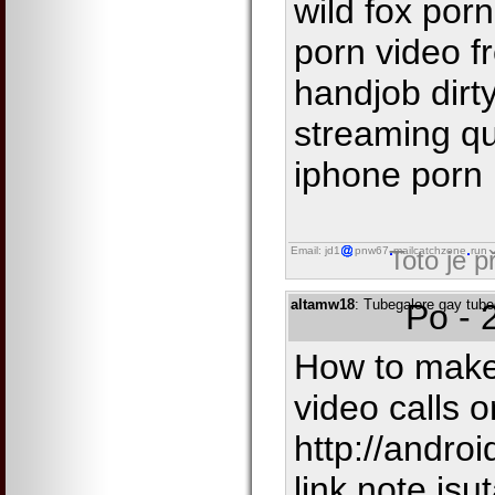
wild fox por
porn video f
handjob dirt
streaming qu
iphone porn
Email: jd1
pnw67
mailcatchzone
run
Toto je 
altamw18
: Tubegalore gay tube
Po - 
How to make
video calls 
http://andro
link.note.jsu