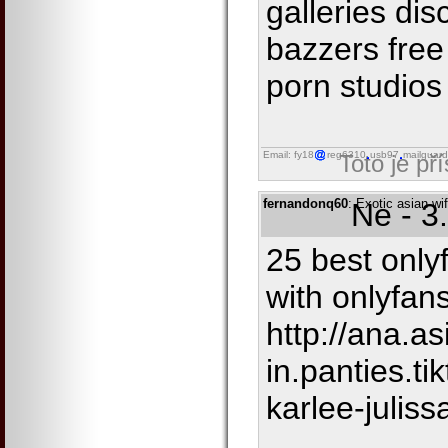
galleries di
bazzers free
porn studios 
Email: fy18
reg6310
usb97
mailguard
Toto je př
fernandonq60
: Exotic asian wi
Ne - 3
25 best only
with onlyfans
http://ana.a
in.panties.t
karlee-juliss