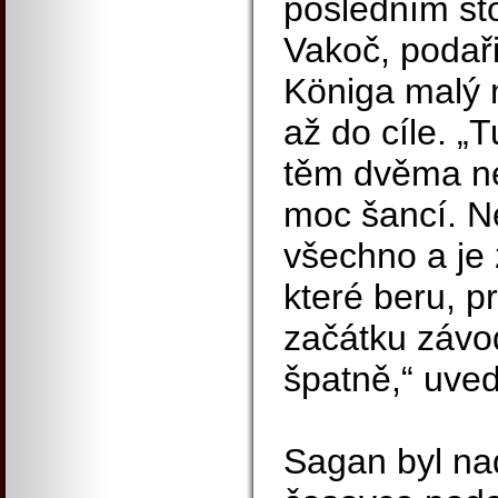
posledním sto
Vakoč, podaři
Königa malý n
až do cíle. „T
těm dvěma ne
moc šancí. N
všechno a je 
které beru, p
začátku závo
špatně,“ uved
Sagan byl na