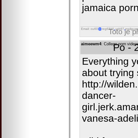
jamaica por
Email: ou60
reg6310
usb97
mailguar
Toto je 
aimeewm4
: College porn video
Po - 
Everything 
about trying
http://wilden
dancer-
girl.jerk.am
vanesa-adel