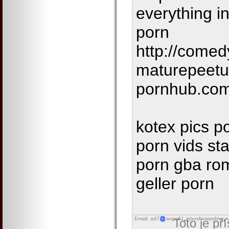
everything i
porn
http://comed
maturepeetum
pornhub.com
kotex pics po
porn vids st
porn gba ro
geller porn
Email: ad7
avgo61
inboxforwarding
o
Toto je př