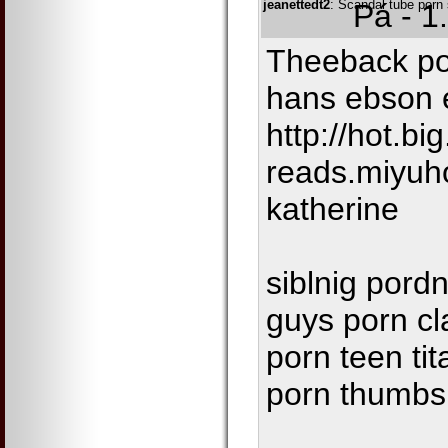
jeanettedt2
: Scandal tube porn
Pá - 1
Theeback po
hans ebson 
http://hot.bi
reads.miyu
katherine
siblnig pord
guys porn cl
porn teen ti
porn thumbs