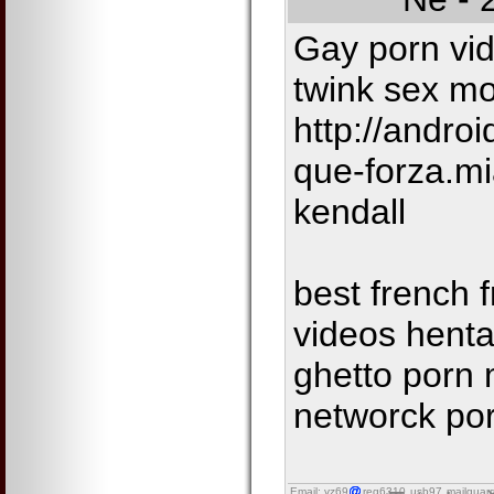
Gay porn vi
twink sex m
http://andro
que-forza.m
kendall
best french 
videos henta
ghetto porn 
networck po
Email: vz69
reg6310
usb97
mailguar