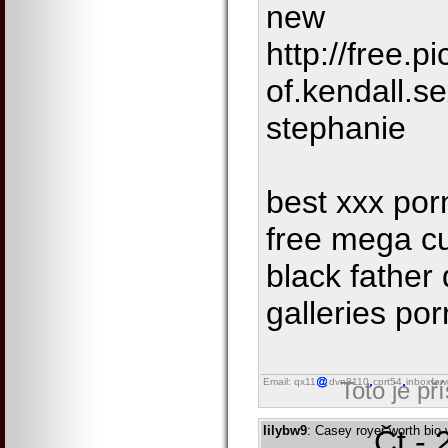
new
http://free.pi
of.kendall.s
stephanie
best xxx por
free mega c
black father
galleries p
Email: qx11
dvn8110
cprt54
inboxfor
Toto je př
lilybw9
: Casey royer worth bio
Čt - 