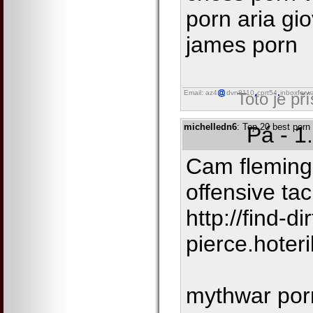
porn aria gi
james porn
Email: az4
dvn8110
cprt54
inboxforw
Toto je př
michelledn6
: Top 20 best por
Pá - 1
Cam fleming
offensive tac
http://find-d
pierce.hoter
mythwar porn