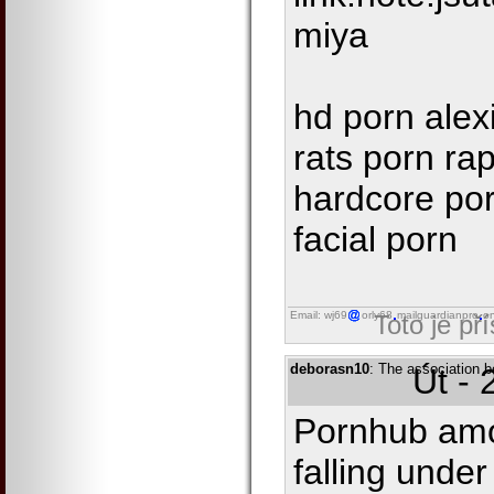
miya
hd porn alexi
rats porn rap
hardcore por
facial porn
Email: wj69
orly68
mailguardianpro
on
Toto je př
deborasn10
: The association 
Út - 
Pornhub amo
falling under