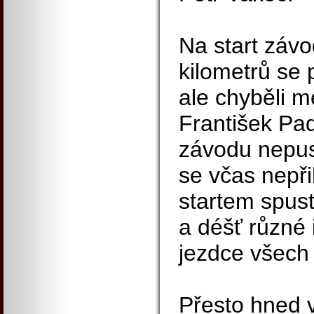
Na start záv
kilometrů se 
ale chyběli m
František Paď
závodu nepust
se včas nepři
startem spusti
a déšť různé 
jezdce všech
Přesto hned v