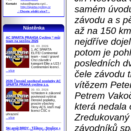
Kontakt
rubas@sparta-cycl...
samém úvodu
http://sparta-cycling.cz
.: Chcete vědět více? :.
závodu a s pě
Nástěnka
až na 150 km
AC SPARTA PRAHSA Cycling ‘‘ můj
nejdříve doj
team na sezónu 2026
30. 03. 2026
potom je pohl
1. AC SPARTA
ELITE/ Continental
team - road / gravel
posledních d
Chci závodit v
kategorii Elite a U23 /
Continentání licencí.
...více
čele závodu t
2026 Členské spolkové poplatky AC
vítězem Pet
SPARTA PRAHA cycling z.s.
30. 03. 2026
Petrem Vako
Vzhledem k zákonné
povinnosti vybírat
členské poplatky,
která nedala 
prosím všechny
členy ACS, kteří mají
licenci ČSC o
Zredukovaný 
uhrazení
...více
závodníků spu
Ski areál BRDY - Těškov - Strašice +