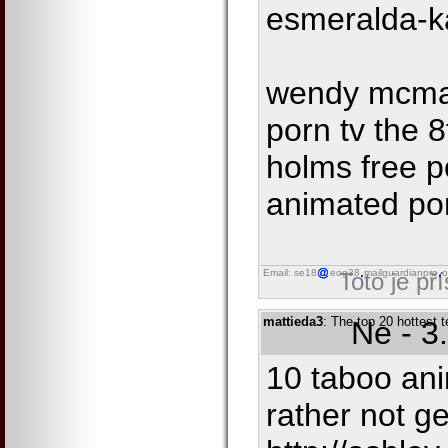
esmeralda-k
wendy mcmas
porn tv the 
holms free p
animated po
Email: se18
eog38
mailguardianpro
o
Toto je př
mattieda3
: The top 20 hottest 
Ne - 3
10 taboo an
rather not g