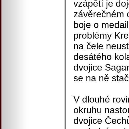
vzápětí je doj
závěrečném o
boje o medail
problémy Kre
na čele neust
desátého kola
dvojice Sagan
se na ně stač
V dlouhé rovi
okruhu nasto
dvojice Čechů