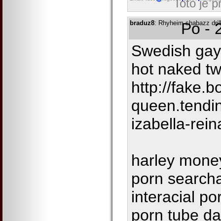
Toto je 
braduz8
: Rhyheim shabazz dril
Po - 
Swedish gay 
hot naked tw
http://fake.
queen.tendi
izabella-rein
harley mone
porn searcha
interacial po
porn tube da