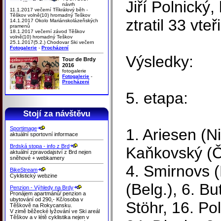
Jiří Polnický,
návrh
11.1.2017 večerní Tříkrálový běh -
Těškov volně(10) hromadný Teškov
ztratil 33 vteř
14.1.2017 Okolo Mariánskolázeňských
pramenů
18.1.2017 večerní závod Těškov
volně(10) hromadný Teškov
25.1.2017(5.2.) Chodovar Ski večern
Fotogalerie
-
Procházení
Výsledky:
Tour de Brdy
2016
fotogalerie
Fotogalerie
-
Procházení
5. etapa:
Stojí za návštěvu
Sportimage
1. Ariesen (Ni
aktuální sportovní informace
Brdská stopa - info z Brd
Kaňkovský (ČR
aktuální zpravodajství z Brd nejen
sněhové + webkamery
4. Smirnovs (
BikeStream
Cyklistický webzine
(Belg.), 6. But
Penzion - Výhledy na Brdy
Pronájem apartmánů/ penzion a
ubytování od 290,- Kč/osoba v
Stöhr, 16. Po
Těškově na Rokycansku.
V zimě běžecké lyžování ve Ski areál
Těškov a v létě cyklistika nejen v