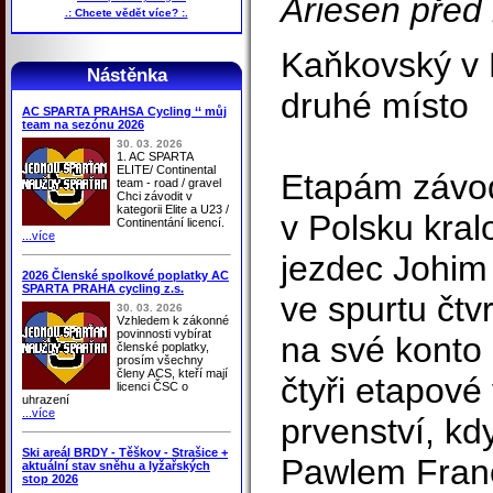
Ariesen před
.: Chcete vědět více? :.
Kaňkovský v P
Nástěnka
druhé místo
AC SPARTA PRAHSA Cycling ‘‘ můj
team na sezónu 2026
30. 03. 2026
1. AC SPARTA
ELITE/ Continental
Etapám závod
team - road / gravel
Chci závodit v
kategorii Elite a U23 /
v Polsku kra
Continentání licencí.
...více
jezdec Johim 
2026 Členské spolkové poplatky AC
SPARTA PRAHA cycling z.s.
ve spurtu čtv
30. 03. 2026
Vzhledem k zákonné
povinnosti vybírat
na své konto 
členské poplatky,
prosím všechny
členy ACS, kteří mají
čtyři etapové
licenci ČSC o
uhrazení
...více
prvenství, k
Ski areál BRDY - Těškov - Strašice +
Pawlem Fran
aktuální stav sněhu a lyžařských
stop 2026