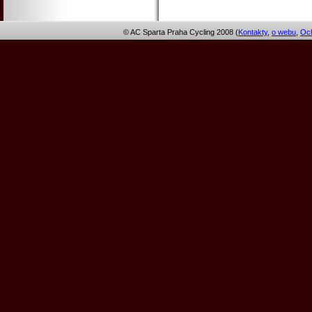
© AC Sparta Praha Cycling 2008 (
Kontakty
,
o webu
,
Och