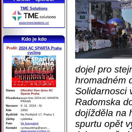
TME Solutions
www.tmesolutions.cz
Kdo je kdo
Profil:
2024 AC SPARTA Praha
cycling
dojel pro ste
hromadném d
Solidarnosci 
Status
Oficiální člen týmu AC
Sparta Praha
Přezdívka
team foto 2024 AC SPARTA
Radomska do
PRAHA
Narozen
6. 11. 2024 - St
dojížděla na 
Kde
1893
Bydliště
Na Perštýně 17, Praha 1
Záliby
cyklistika
spurtu opět 
Foto
Ve fotogalerii
Kontakt
cycleparking@sezn...
www.sparta-cycling.cz