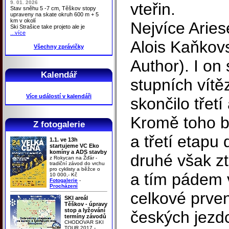
9. 01. 2026
vteřin.
Stav sněhu 5 -7 cm, Těškov stopy
upraveny na skate okruh 600 m + 5
km v okolí
Nejvíce Arie
Ski Strašice take projeto ale je
...více
Alois Kaňkov
Všechny zprávičky
Author). I on 
Kalendář
stupních vítě
Více událostí v kalendáři
skončilo třetí
Kromě toho by
Z fotogalerie
a třetí etapu
1.1. ve 13h
startujeme VC Eko
komíny a ADS stavby
druhé však zt
z Rokycan na Žďár -
tradiční závod do vrchu
pro cyklisty a běžce o
a tím pádem 
10 000,- Kč
Fotogalerie
-
Procházení
celkové prven
SKI areál
Těškov - úpravy
stop a lyžování
českých jezdc
termíny závodů
CHODOVAR SKI
TOUR 2017 -