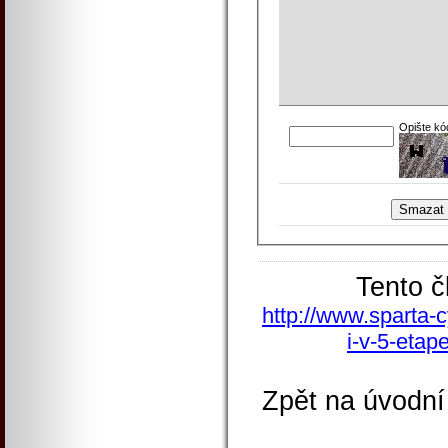
Opište kó
Tento č
http://www.sparta-c
i-v-5-etap
Zpět na úvodní