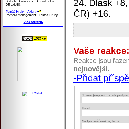
24. Dlask +8,
Brdech. Dostupnost 3 km od dálnice
D5 exit 50.
ČR) +16.
Tomáš Hrubý - Axiory
Portfolio management - Tomáš Hrubý
Více odkazů.
Vaše reakce
Reakce jsou řaze
nejnovější
.
-Přidat přísp
Jméno (nepovinné, ale podpis j
Email:
Nadpis vaší reakce, téma: