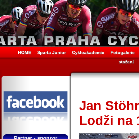
HOME
Sparta Junior
Cykloakademie
Fotogalerie
stažení
Jan Stöhr
Lodži na 
Partner - sponzor