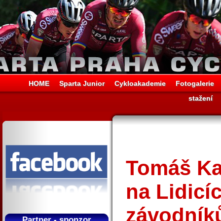
HOME
Sparta Junior
Cykloakademie
Fotogalerie
stažení
Tomáš Kal
na Lidicí
závodníků
Partner - sponzor