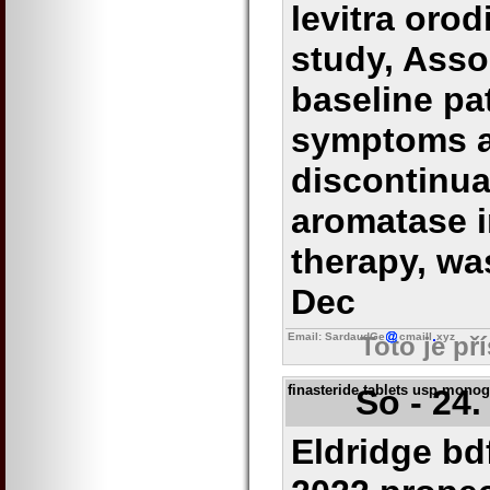
levitra orod
study, Asso
baseline pa
symptoms 
discontinua
aromatase i
therapy, wa
Dec
Email: SardaudGe
cmaill
xyz
Toto je př
finasteride tablets usp monog
So - 24.
Eldridge bd