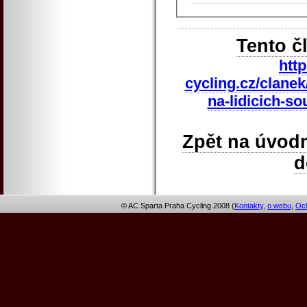
Tento č
htt
cycling.cz/clanek
na-lidicich-so
Zpět na úvodn
© AC Sparta Praha Cycling 2008 (
Kontakty
,
o webu
,
Och