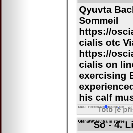
Qyuvta Bac
Sommeil
https://osci
cialis otc V
https://osc
cialis on li
exercising 
experienced
his calf mus
Email: PeedMeete
mailuk
site
Toto je př
GklnutW
: levitra in stores
So - 4. 