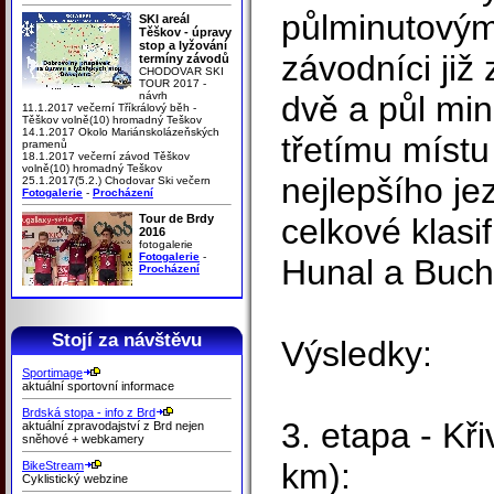
půlminutovým
SKI areál
Těškov - úpravy
stop a lyžování
závodníci již
termíny závodů
CHODOVAR SKI
TOUR 2017 -
návrh
dvě a půl min
11.1.2017 večerní Tříkrálový běh -
Těškov volně(10) hromadný Teškov
14.1.2017 Okolo Mariánskolázeňských
třetímu místu 
pramenů
18.1.2017 večerní závod Těškov
volně(10) hromadný Teškov
nejlepšího je
25.1.2017(5.2.) Chodovar Ski večern
Fotogalerie
-
Procházení
Tour de Brdy
celkové klasif
2016
fotogalerie
Fotogalerie
-
Hunal a Buch
Procházení
Stojí za návštěvu
Výsledky:
Sportimage
aktuální sportovní informace
Brdská stopa - info z Brd
3. etapa - Kř
aktuální zpravodajství z Brd nejen
sněhové + webkamery
km):
BikeStream
Cyklistický webzine