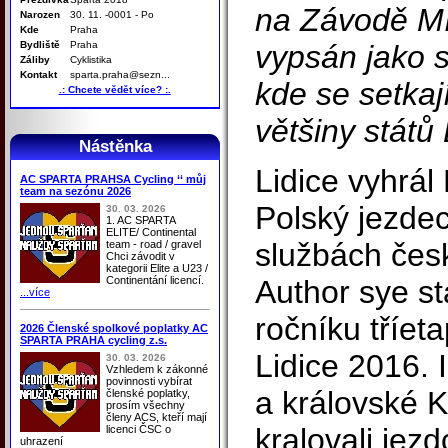
na Závodě Mír
Narozen
30. 11. -0001 - Po
Kde
Praha
Bydliště
Praha
vypsán jako 
Záliby
Cyklistika
Kontakt
sparta.praha@sezn...
kde se setkaj
.: Chcete vědět více? :.
většiny států
Nástěnka
Lidice vyhrál
AC SPARTA PRAHSA Cycling ‘‘ můj
team na sezónu 2026
Polský jezde
30. 03. 2026
1. AC SPARTA
ELITE/ Continental
službách česk
team - road / gravel
Chci závodit v
kategorii Elite a U23 /
Continentání licencí.
Author sye st
...více
ročníku tříe
2026 Členské spolkové poplatky AC
SPARTA PRAHA cycling z.s.
Lidice 2016. 
30. 03. 2026
Vzhledem k zákonné
povinnosti vybírat
a královské K
členské poplatky,
prosím všechny
členy ACS, kteří mají
kralovali jezd
licenci ČSC o
uhrazení