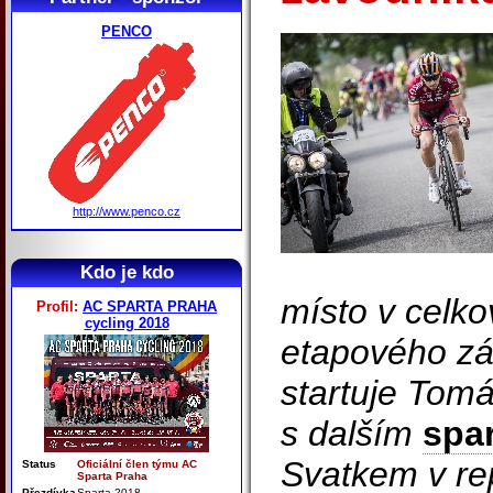
PENCO
http://www.penco.cz
Kdo je kdo
místo v celkov
Profil:
AC SPARTA PRAHA
cycling 2018
etapového zá
startuje Tomá
s dalším
spa
Svatkem v re
Status
Oficiální člen týmu AC
Sparta Praha
Přezdívka
Sparta 2018