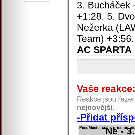
3. Bucháček 
+1:28, 5. Dvo
Nežerka (LAW
Team) +3:56.
AC SPARTA
Vaše reakce
Reakce jsou řaze
nejnovější
.
-Přidat přís
PeedMeete
: cialis price online
Ne - 3