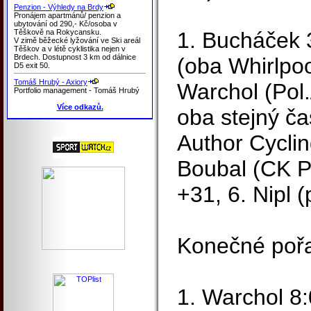
Penzion - Výhledy na Brdy
Pronájem apartmánů/ penzion a
ubytování od 290,- Kč/osoba v
Těškově na Rokycansku.
1. Bucháček 
V zimě běžecké lyžování ve Ski areál
Těškov a v létě cyklistika nejen v
Brdech. Dostupnost 3 km od dálnice
(oba Whirlpoo
D5 exit 50.
Tomáš Hrubý - Axiory
Warchol (Pol.
Portfolio management - Tomáš Hrubý
Více odkazů.
oba stejný ča
Author Cyclin
Boubal (CK P
+31, 6. Nipl (
Konečné pořa
1. Warchol 8: