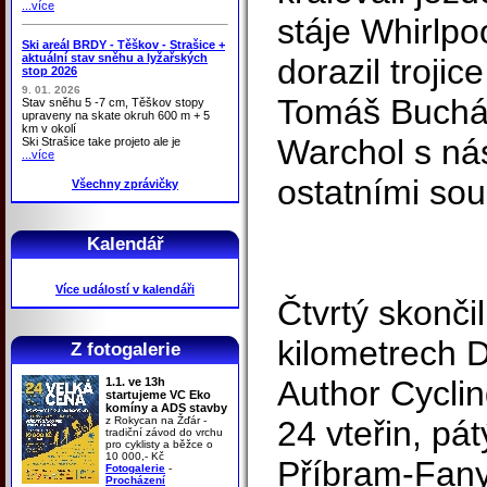
...více
stáje Whirlpo
Ski areál BRDY - Těškov - Strašice +
aktuální stav sněhu a lyžařských
dorazil trojic
stop 2026
9. 01. 2026
Tomáš Bucháč
Stav sněhu 5 -7 cm, Těškov stopy
upraveny na skate okruh 600 m + 5
km v okolí
Warchol s n
Ski Strašice take projeto ale je
...více
ostatními sou
Všechny zprávičky
Kalendář
Více událostí v kalendáři
Čtvrtý skonči
kilometrech 
Z fotogalerie
Author Cyclin
1.1. ve 13h
startujeme VC Eko
komíny a ADS stavby
z Rokycan na Žďár -
24 vteřin, pát
tradiční závod do vrchu
pro cyklisty a běžce o
10 000,- Kč
Příbram-Fany
Fotogalerie
-
Procházení