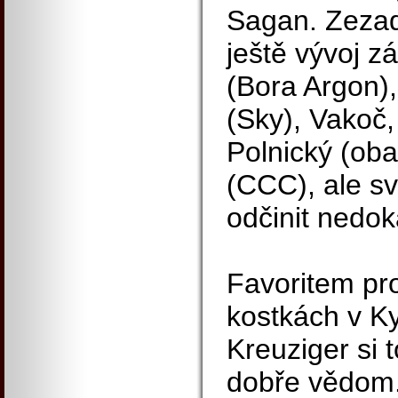
Sagan. Zezadu
ještě vývoj z
(Bora Argon)
(Sky), Vakoč, 
Polnický (oba
(CCC), ale sv
odčinit nedok
Favoritem pr
kostkách v Ky
Kreuziger si 
dobře vědom.