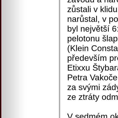
zůstali v kli
narůstal, v p
byl největší 6
pelotonu šlap
(Klein Consta
především pro
Etixxu Štybar
Petra Vakoče.
za svými zády
ze ztráty odm
V sedmém ok