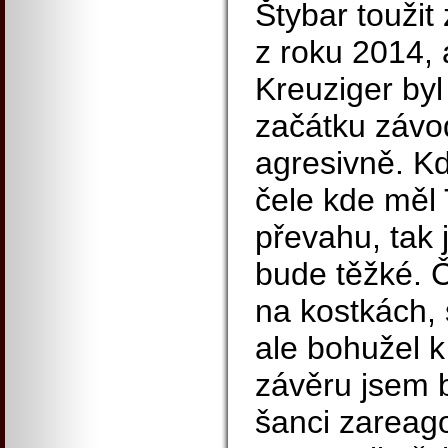
Štybar toužit
z roku 2014, a
Kreuziger byl
začátku závo
agresivně. Kd
čele kde měl 
převahu, tak 
bude těžké. 
na kostkách, 
ale bohužel 
závěru jsem b
šanci zareag