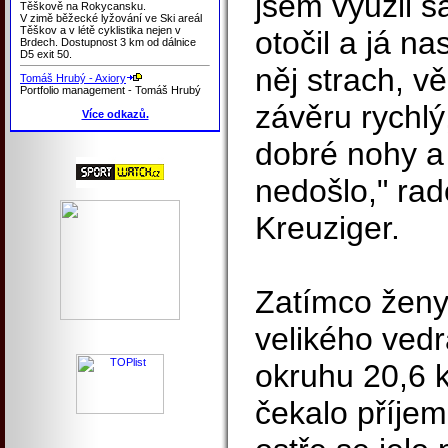
jsem využil š
Těškově na Rokycansku.
V zimě běžecké lyžování ve Ski areál
Těškov a v létě cyklistika nejen v
otočil a já na
Brdech. Dostupnost 3 km od dálnice
D5 exit 50.
něj strach, vě
Tomáš Hrubý - Axiory
Portfolio management - Tomáš Hrubý
závěru rychlý
Více odkazů.
dobré nohy a 
nedošlo," ra
Kreuziger.
Zatímco ženy 
velikého vedr
okruhu 20,6 
čekalo příjem