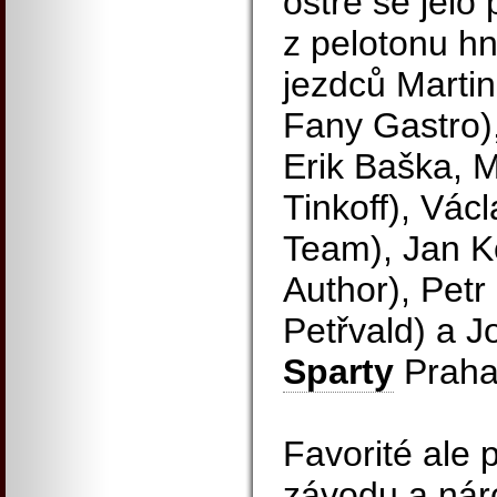
ostře se jelo
z pelotonu h
jezdců Marti
Fany Gastro),
Erik Baška, M
Tinkoff), Vác
Team), Jan K
Author), Pet
Petřvald) a J
Sparty
Praha
Favorité ale 
závodu a nár