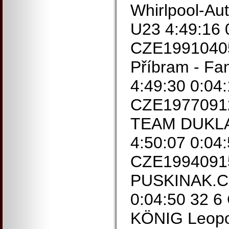
Whirlpool-Aut
U23 4:49:16 
CZE1991040
Příbram - F
4:49:30 0:04
CZE19770912
TEAM DUKLA
4:50:07 0:04
CZE1994091
PUSKINAK.CZ
0:04:50 32 
KÖNIG Leop