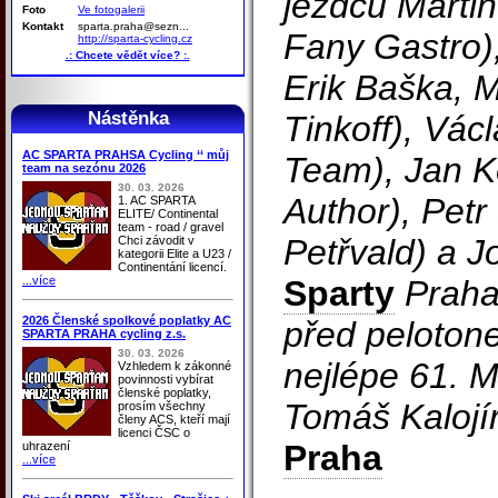
jezdců Marti
Foto
Ve fotogalerii
Kontakt
sparta.praha@sezn...
Fany Gastro),
http://sparta-cycling.cz
.: Chcete vědět více? :.
Erik Baška, M
Nástěnka
Tinkoff), Vác
AC SPARTA PRAHSA Cycling ‘‘ můj
Team), Jan K
team na sezónu 2026
30. 03. 2026
Author), Pet
1. AC SPARTA
ELITE/ Continental
team - road / gravel
Petřvald) a J
Chci závodit v
kategorii Elite a U23 /
Continentání licencí.
...více
Sparty
Praha
2026 Členské spolkové poplatky AC
před pelotone
SPARTA PRAHA cycling z.s.
30. 03. 2026
nejlépe 61. M
Vzhledem k zákonné
povinnosti vybírat
členské poplatky,
Tomáš Kalojí
prosím všechny
členy ACS, kteří mají
licenci ČSC o
Praha
uhrazení
...více