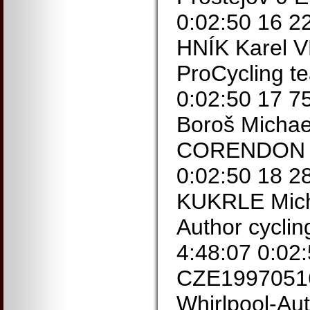
0:02:50 16 
HNÍK Karel V
ProCycling t
0:02:50 17 
Boroš Micha
CORENDON 0
0:02:50 18 
KUKRLE Micha
Author cycli
4:48:07 0:02
CZE19970516
Whirlpool-Aut