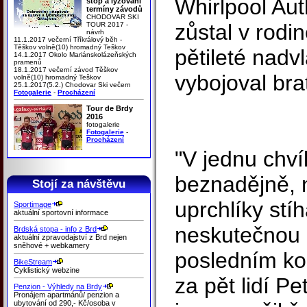
Whirlpool Aut
stop a lyžování
termíny závodů
CHODOVAR SKI
zůstal v rodi
TOUR 2017 -
návrh
11.1.2017 večerní Tříkrálový běh -
Těškov volně(10) hromadný Teškov
pětileté nadvl
14.1.2017 Okolo Mariánskolázeňských
pramenů
18.1.2017 večerní závod Těškov
vybojoval brat
volně(10) hromadný Teškov
25.1.2017(5.2.) Chodovar Ski večern
Fotogalerie
-
Procházení
Tour de Brdy
2016
fotogalerie
Fotogalerie
-
Procházení
"V jednu chví
beznadějně, 
Stojí za návštěvu
uprchlíky stí
Sportimage
aktuální sportovní informace
neskutečnou p
Brdská stopa - info z Brd
aktuální zpravodajství z Brd nejen
sněhové + webkamery
posledním kol
BikeStream
Cyklistický webzine
za pět lidí P
Penzion - Výhledy na Brdy
Pronájem apartmánů/ penzion a
ubytování od 290,- Kč/osoba v