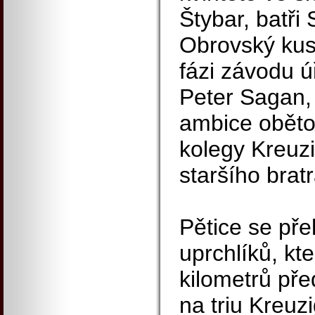
Štybar, batři
Obrovský kus
fázi závodu ú
Peter Sagan, 
ambice oběto
kolegy Kreuzi
staršího bratr
Pětice se pře
uprchlíků, kt
kilometrů pře
na triu Kreuzi