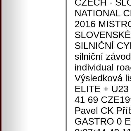
CZECH - SL
NATIONAL 
2016 MISTR
SLOVENSKÉ
SILNIČNÍ CY
silniční závod
individual ro
Výsledková lis
ELITE + U23
41 69 CZE1
Pavel CK Pří
GASTRO 0 EL