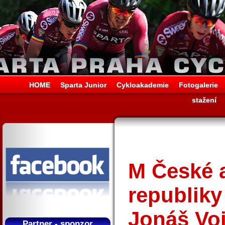
HOME
Sparta Junior
Cykloakademie
Fotogalerie
stažení
M České 
republiky
Jonáš Voj
Partner - sponzor