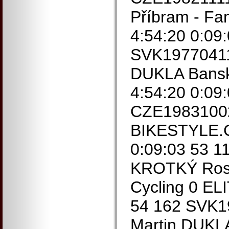
Příbram - F
4:54:20 0:09
SVK1977041
DUKLA Bansk
4:54:20 0:09
CZE1983100
BIKESTYLE.C
0:09:03 53 
KROTKÝ Rost
Cycling 0 EL
54 162 SVK
Martin DUKLA