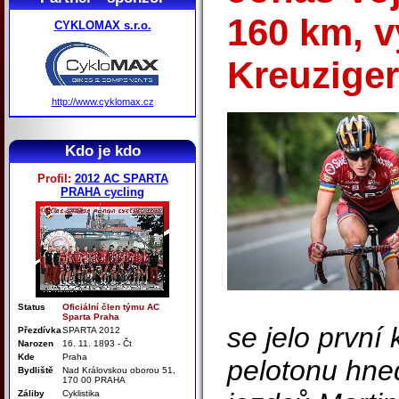
160 km, 
CYKLOMAX s.r.o.
Kreuziger
http://www.cyklomax.cz
Kdo je kdo
Profil:
2012 AC SPARTA
PRAHA cycling
Status
Oficiální člen týmu AC
Sparta Praha
se jelo první
Přezdívka
SPARTA 2012
Narozen
16. 11. 1893 - Čt
Kde
Praha
pelotonu hne
Bydliště
Nad Královskou oborou 51,
170 00 PRAHA
Záliby
Cyklistika