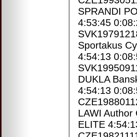
CZE1993051
SPRANDI PO
4:53:45 0:08
SVK19791218 
Sportakus Cy
4:54:13 0:08
SVK1995091
DUKLA Bansk
4:54:13 0:08
CZE19880112
LAWI Author 
ELITE 4:54:1
CZE19821111