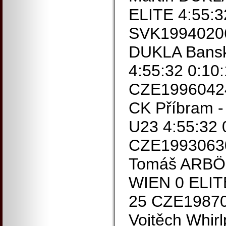
ELITE 4:55:3
SVK19940206
DUKLA Bansk
4:55:32 0:10
CZE1996042
CK Příbram 
U23 4:55:32 
CZE199306
Tomáš ARBÖ
WIEN 0 ELITE
25 CZE1987
Vojtěch Whirl