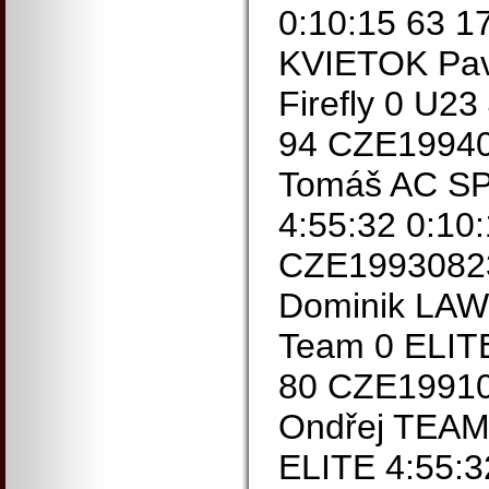
0:10:15 63 
KVIETOK Pavo
Firefly 0 U23
94 CZE1994
Tomáš AC S
4:55:32 0:10
CZE199308
Dominik LAWI
Team 0 ELITE
80 CZE1991
Ondřej TEA
ELITE 4:55:3