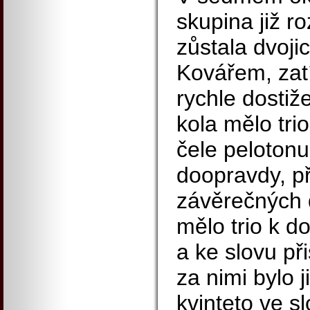
skupina již r
zůstala dvoji
Kovářem, zatí
rychle dostiže
kola mělo tri
čele pelotonu
doopravdy, př
závěrečných 
mělo trio k d
a ke slovu při
za nimi bylo j
kvinteto ve s