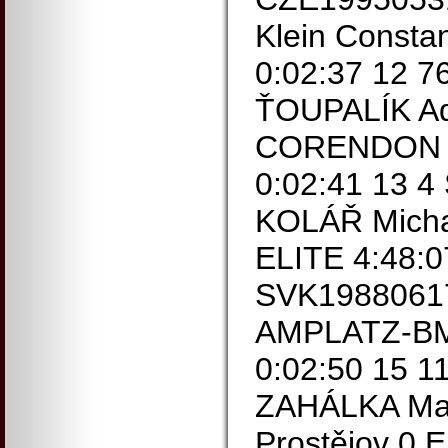
Klein Consta
0:02:37 12 
ŤOUPALÍK A
CORENDON 0
0:02:41 13 
KOLÁŘ Michae
ELITE 4:48:0
SVK1988061
AMPLATZ-BMC
0:02:50 15 
ZAHÁLKA Mat
Prostějov 0 