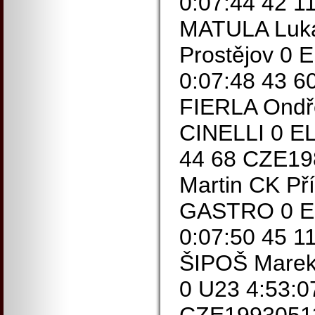
0:07:44 42 
MATULA Luká
Prostějov 0 
0:07:48 43 
FIERLA Ond
CINELLI 0 EL
44 68 CZE1
Martin CK Př
GASTRO 0 EL
0:07:50 45 
ŠIPOŠ Marek
0 U23 4:53:0