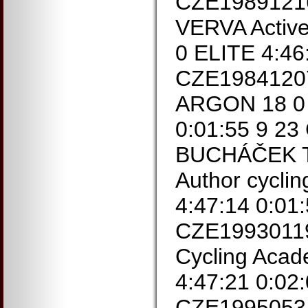
CZE19891216 
VERVA Active
0 ELITE 4:46
CZE1984120
ARGON 18 0 
0:01:55 9 2
BUCHÁČEK To
Author cycli
4:47:14 0:01
CZE19930119
Cycling Aca
4:47:21 0:02
CZE1995053