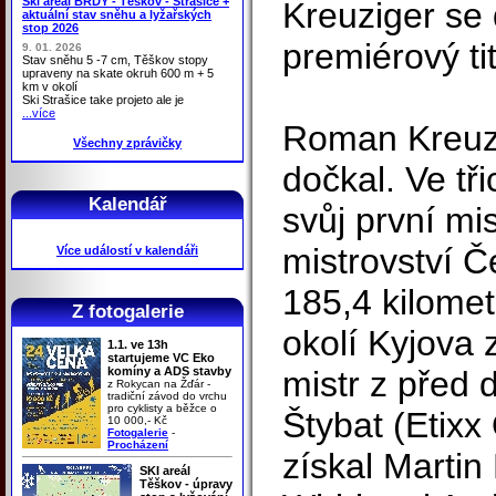
Ski areál BRDY - Těškov - Strašice +
Kreuziger se
aktuální stav sněhu a lyžařských
stop 2026
premiérový tit
9. 01. 2026
Stav sněhu 5 -7 cm, Těškov stopy
upraveny na skate okruh 600 m + 5
km v okolí
Ski Strašice take projeto ale je
...více
Roman Kreuzi
Všechny zprávičky
dočkal. Ve tři
Kalendář
svůj první mis
mistrovství Č
Více událostí v kalendáři
185,4 kilome
Z fotogalerie
okolí Kyjova 
1.1. ve 13h
startujeme VC Eko
komíny a ADS stavby
mistr z před 
z Rokycan na Žďár -
tradiční závod do vrchu
pro cyklisty a běžce o
Štybat (Etixx
10 000,- Kč
Fotogalerie
-
Procházení
získal Martin
SKI areál
Těškov - úpravy