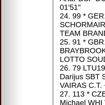
01'51"
24. 99 * GE
SCHORMAIR 
TEAM BRAND
25. 91 * GB
BRAYBROOKE
LOTTO SOUD
26. 79 LTU
Darijus SBT 
VAIRAS C.T. 
27. 113 * C
Michael WHI