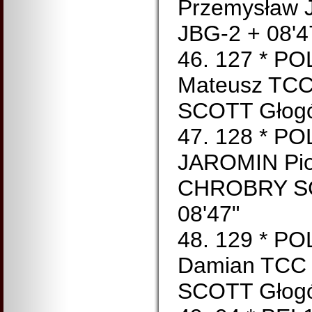
Przemysław 
JBG-2 + 08'4
46. 127 * P
Mateusz TC
SCOTT Głogó
47. 128 * P
JAROMIN Pio
CHROBRY SC
08'47"
48. 129 * P
Damian TCC
SCOTT Głogó