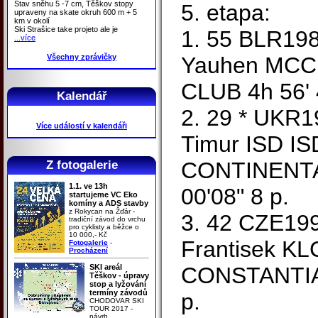
Stav sněhu 5 -7 cm, Těškov stopy
5. etapa:
upraveny na skate okruh 600 m + 5
km v okolí
Ski Strašice take projeto ale je
1. 55 BLR19
...více
Všechny zprávičky
Yauhen MCC
CLUB 4h 56' 4
Kalendář
2. 29 * UKR
Více událostí v kalendáři
Timur ISD I
CONTINENTAL
Z fotogalerie
1.1. ve 13h
00'08" 8 p.
startujeme VC Eko
komíny a ADS stavby
z Rokycan na Žďár -
3. 42 CZE19
tradiční závod do vrchu
pro cyklisty a běžce o
10 000,- Kč
Frantisek KL
Fotogalerie
-
Procházení
SKI areál
CONSTANTIA +
Těškov - úpravy
stop a lyžování
termíny závodů
p.
CHODOVAR SKI
TOUR 2017 -
návrh