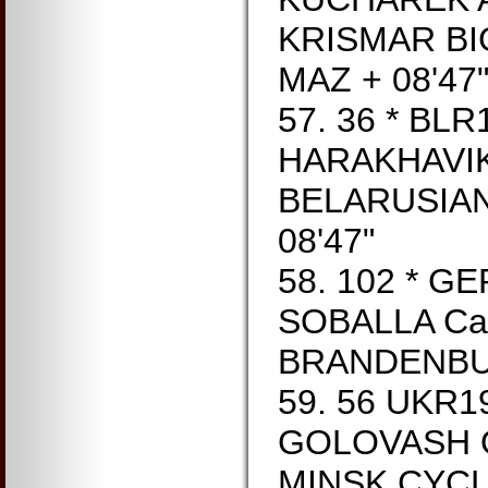
KRISMAR BI
MAZ + 08'47
57. 36 * BL
HARAKHAVIK 
BELARUSIAN 
08'47"
58. 102 * G
SOBALLA Ca
BRANDENBUR
59. 56 UKR1
GOLOVASH O
MINSK CYCLI