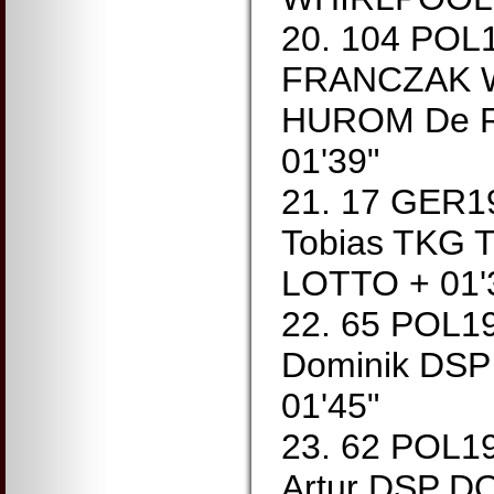
20. 104 POL
FRANCZAK W
HUROM De R
01'39"
21. 17 GER
Tobias TKG
LOTTO + 01'
22. 65 POL
Dominik DS
01'45"
23. 62 POL
Artur DSP 