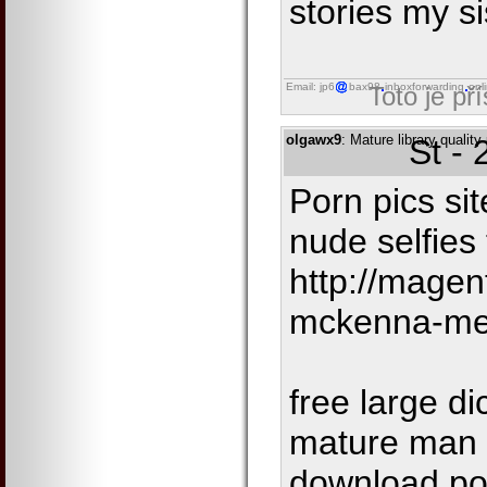
stories my si
Email: jp6
bax98
inboxforwarding
onl
Toto je př
olgawx9
: Mature library quality
St -
Porn pics sit
nude selfies
http://magen
mckenna-m
free large d
mature man 
download po