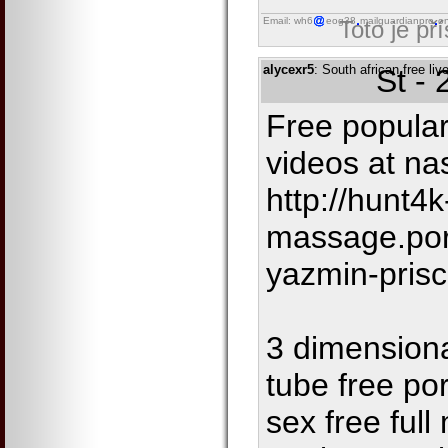
Email: wh6
eog38
mailguardianpro
on
Toto je př
alycexr5
: South african free li
St -
Free popular
videos at na
http://hunt4k
massage.por
yazmin-prisc
3 dimension
tube free po
sex free ful