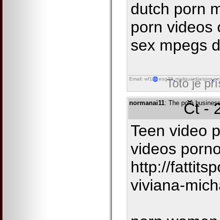
dutch porn m
porn videos 
sex mpegs d
Email: wf1
eog38
mailguardianpro
on
Toto je př
normanai11
: The porn business 
Čt - 
Teen video p
videos porno
http://fatti
viviana-mich