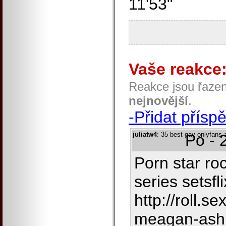
11'53"
Vaše reakce
Reakce jsou řaze
nejnovější
.
-Přidat přísp
juliatw4
: 35 best gay onlyfans 
Po - 
Porn star roc
series setsfli
http://roll.s
meagan-ash