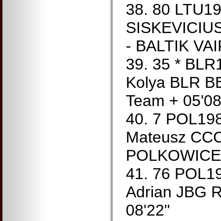
38. 80 LTU1
SISKEVICIUS
- BALTIK VAI
39. 35 * B
Kolya BLR B
Team + 05'08
40. 7 POL19
Mateusz CC
POLKOWICE 
41. 76 POL1
Adrian JBG R
08'22"