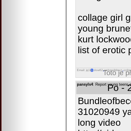
collage girl 
young brunet
kurt lockwoo
list of eroti
Email: jq1
dow62
webmaildirect
onlin
Toto je 
pansyls4
: Report young teens 
Po - 
Bundleofbeco
31020949 ya
long video