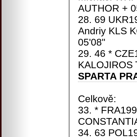
AUTHOR + 05
28. 69 UKR1
Andriy KLS
05'08"
29. 46 * CZ
KALOJIROS 
SPARTA PR
Celkově:
33. * FRA19
CONSTANTIA 
34. 63 POL