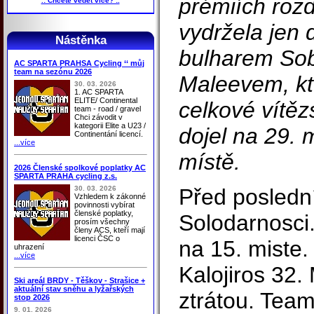
prémiích rozdě
.: Chcete vědět více? :.
vydržela jen 
Nástěnka
bulharem So
AC SPARTA PRAHSA Cycling ‘‘ můj
team na sezónu 2026
Maleevem, kte
30. 03. 2026
1. AC SPARTA
ELITE/ Continental
celkové vítěz
team - road / gravel
Chci závodit v
kategorii Elite a U23 /
dojel na 29. 
Continentání licencí.
...více
místě.
2026 Členské spolkové poplatky AC
SPARTA PRAHA cycling z.s.
30. 03. 2026
Před posledn
Vzhledem k zákonné
povinnosti vybírat
členské poplatky,
Solodarnosci
prosím všechny
členy ACS, kteří mají
licenci ČSC o
na 15. miste
uhrazení
...více
Kalojiros 32.
Ski areál BRDY - Těškov - Strašice +
aktuální stav sněhu a lyžařských
ztrátou. Tea
stop 2026
9. 01. 2026