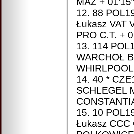
MAZ + 01'15
12. 88 POL
Łukasz VAT
PRO C.T. + 0
13. 114 POL
WARCHOŁ Ba
WHIRLPOOL 
14. 40 * CZ
SCHLEGEL M
CONSTANTIA 
15. 10 POL
Łukasz CCC