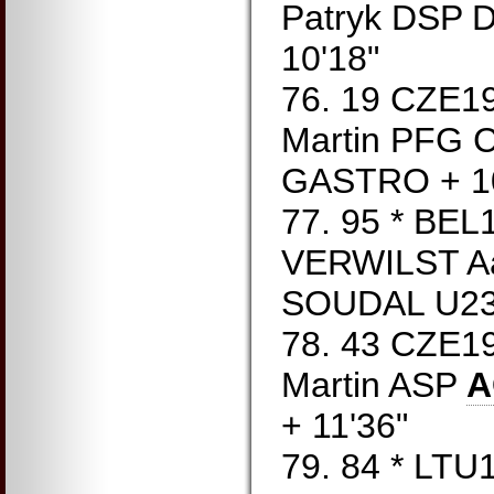
Patryk DSP
10'18"
76. 19 CZE
Martin PFG
GASTRO + 10
77. 95 * BE
VERWILST A
SOUDAL U23 
78. 43 CZE
Martin ASP
A
+ 11'36"
79. 84 * LT