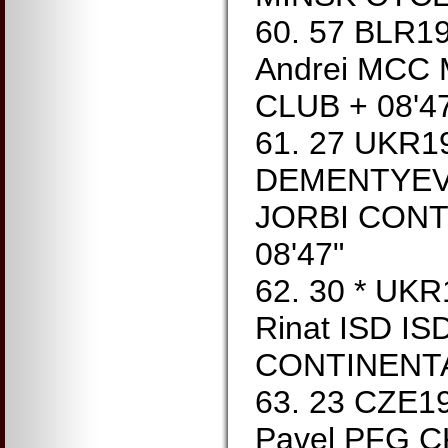
60. 57 BLR
Andrei MCC
CLUB + 08'4
61. 27 UKR1
DEMENTYEV 
JORBI CONT
08'47"
62. 30 * UK
Rinat ISD IS
CONTINENTA
63. 23 CZE
Pavel PFG 