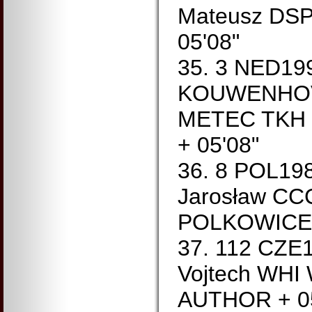
Mateusz DS
05'08"
35. 3 NED19
KOUWENHOV
METEC TKH 
+ 05'08"
36. 8 POL1
Jarosław C
POLKOWICE 
37. 112 CZ
Vojtech WHI
AUTHOR + 05'