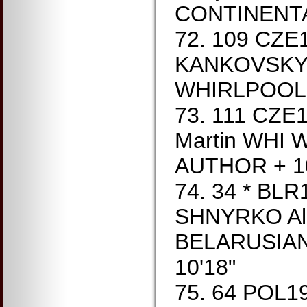
CONTINENTA
72. 109 CZE
KANKOVSKY 
WHIRLPOOL 
73. 111 CZE
Martin WHI 
AUTHOR + 10
74. 34 * BL
SHNYRKO Ali
BELARUSIAN 
10'18"
75. 64 POL