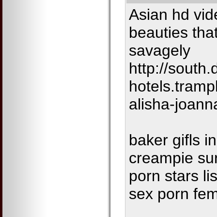
Asian hd vid
beauties that
savagely
http://south
hotels.tramp
alisha-joann
baker gifls i
creampie su
porn stars li
sex porn f