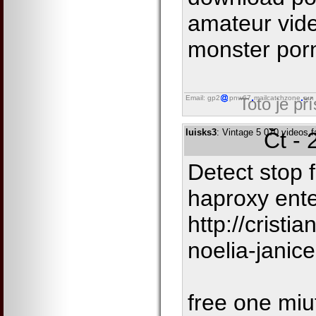
amateur vid
monster porn
Email: gp2
pnw67
mailcatchzone
run
Toto je př
luisks3
: Vintage 5 070 videos 
Čt - 
Detect stop 
haproxy ente
http://cristi
noelia-janice
free one miu