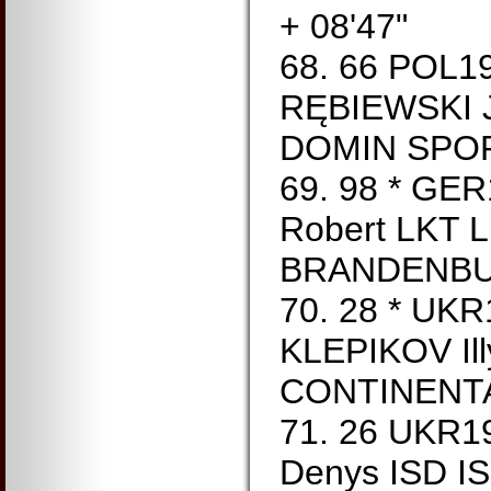
+ 08'47"
68. 66 POL1
RĘBIEWSKI J
DOMIN SPORT
69. 98 * GE
Robert LKT 
BRANDENBUR
70. 28 * UK
KLEPIKOV Il
CONTINENTA
71. 26 UKR
Denys ISD I