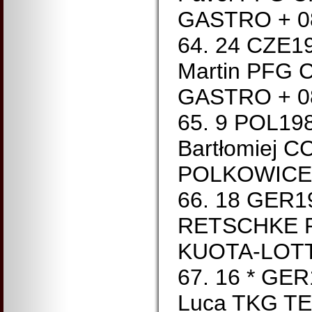
GASTRO + 08
64. 24 CZE1
Martin PFG
GASTRO + 08
65. 9 POL19
Bartłomiej 
POLKOWICE 
66. 18 GER1
RETSCHKE R
KUOTA-LOTT
67. 16 * GE
Luca TKG T