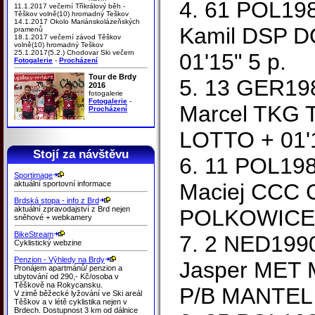
4. 61 POL19
11.1.2017 večerní Tříkrálový běh -
Těškov volně(10) hromadný Teškov
14.1.2017 Okolo Mariánskolázeňských
Kamil DSP 
pramenů
18.1.2017 večerní závod Těškov
volně(10) hromadný Teškov
25.1.2017(5.2.) Chodovar Ski večern
01'15" 5 p.
Fotogalerie
-
Procházení
Tour de Brdy
5. 13 GER1
2016
fotogalerie
Fotogalerie
-
Marcel TKG
Procházení
LOTTO + 01'1
Stojí za návštěvu
6. 11 POL19
Sportimage
aktuální sportovní informace
Maciej CCC
Brdská stopa - info z Brd
aktuální zpravodajství z Brd nejen
POLKOWICE +
sněhové + webkamery
BikeStream
7. 2 NED19
Cyklistický webzine
Penzion - Výhledy na Brdy
Jasper MET 
Pronájem apartmánů/ penzion a
ubytování od 290,- Kč/osoba v
Těškově na Rokycansku.
P/B MANTEL +
V zimě běžecké lyžování ve Ski areál
Těškov a v létě cyklistika nejen v
Brdech. Dostupnost 3 km od dálnice