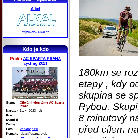
Alkal
http://www.alkal.cz
Kdo je kdo
Profil:
AC SPARTA PRAHA
cycling 2021
180km se roz
etapy , kdy o
skupina se 
Status
Oficiální člen týmu AC Sparta
Rybou. Skupi
Praha
Narozen
11. 4. 2023 - Út
8 minutový ná
Kde
Bydliště
Záliby
před cílem n
Foto
Ve fotogalerii
Kontakt
rubas@sparta-cycl...