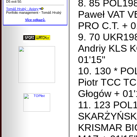
8. 85 POL1
D5 exit 50.
Tomáš Hrubý - Axiory
Paweł VAT 
Portfolio management - Tomáš Hrubý
Více odkazů.
PRO C.T. + 01
9. 70 UKR1
Andriy KLS
01'15"
10. 130 * P
Piotr TCC 
Głogów + 01'
11. 123 POL
SKARŻYŃSKI 
KRISMAR BI