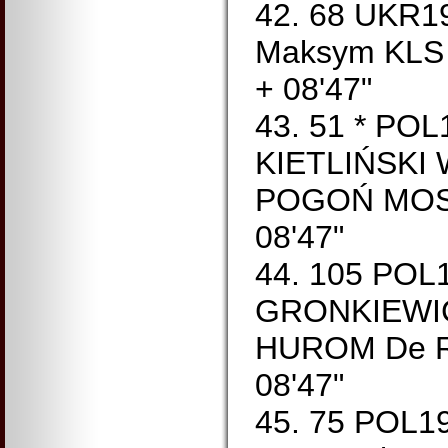
42. 68 UKR1
Maksym KLS
+ 08'47"
43. 51 * PO
KIETLIŃSKI 
POGOŃ MOST
08'47"
44. 105 POL
GRONKIEWIC
HUROM De R
08'47"
45. 75 POL1