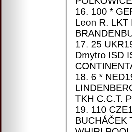
POLKOWICE 
16. 100 * 
Leon R. LKT
BRANDENBUR
17. 25 UKR
Dmytro ISD 
CONTINENTA
18. 6 * NED
LINDENBERG
TKH C.C.T. 
19. 110 CZE
BUCHÁČEK 
WHIRLPOOL 