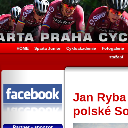
HOME
Sparta Junior
Cykloakademie
Fotogalerie
stažení
Jan Ryba 
polské So
Partner - sponzor