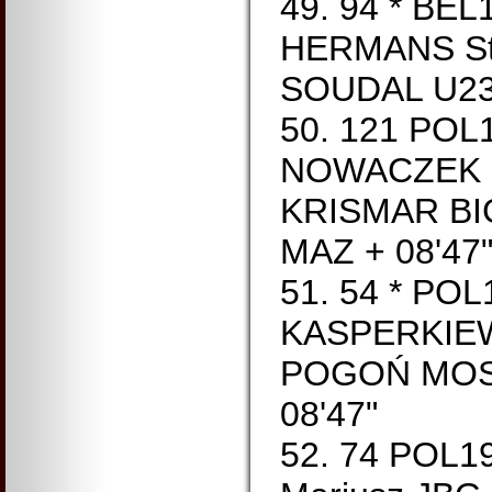
49. 94 * BE
HERMANS St
SOUDAL U23 
50. 121 POL
NOWACZEK M
KRISMAR BI
MAZ + 08'47
51. 54 * PO
KASPERKIEW
POGOŃ MOST
08'47"
52. 74 POL