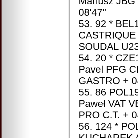
Mariusz JBG
08'47"
53. 92 * BE
CASTRIQUE 
SOUDAL U23 
54. 20 * CZ
Pavel PFG 
GASTRO + 08
55. 86 POL
Paweł VAT 
PRO C.T. + 0
56. 124 * P
KUCHAREK A