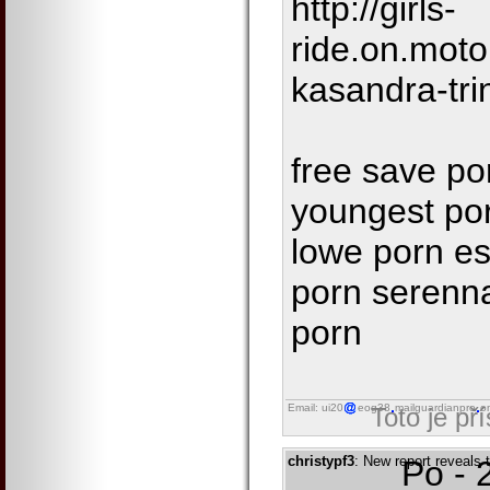
http://girls-
ride.on.moto
kasandra-trin
free save po
youngest por
lowe porn e
porn serenn
porn
Email: ui20
eog38
mailguardianpro
o
Toto je př
christypf3
: New report reveals
Po - 