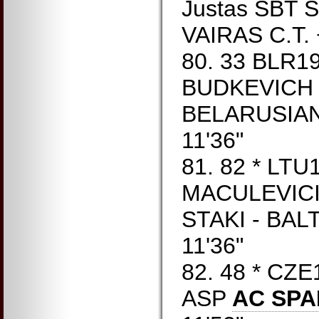
Justas SBT S
VAIRAS C.T. 
80. 33 BLR1
BUDKEVICH K
BELARUSIAN 
11'36"
81. 82 * LT
MACULEVICI
STAKI - BALT
11'36"
82. 48 * CZ
ASP
AC SPA