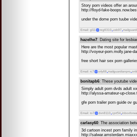
Story porn videos offer an arous
http://floyd-fake-boops.now.be
under the dome porn tuube vid
Email: gl11
reg6310
usb97
mailguard
hazelhe7
: Dating site for lesbi
Here are the most popular mas
http://voyeur-porn.molly.jane-
free short hair sex porn galleri
Email: rc7
orly68
mailguardianpro
onl
bonitapb6
: These youtube video
Simply adult porn dvds adult x
http://alyssa-amateur-up-close
gfe porn trailer porn guide ov g
Email: to7
dvn8110
cprt54
inboxforwa
carlasy60
: The association be
3d cartoon incest porn family i
http://salwar.amsterdam.miaxx