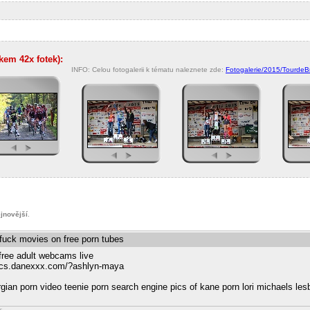
lkem 42x fotek):
INFO: Celou fotogalerii k tématu naleznete zde:
Fotogalerie/2015/TourdeB
jnovější
.
 fuck movies on free porn tubes
free adult webcams live
-pics.danexxx.com/?ashlyn-maya
ian porn video teenie porn search engine pics of kane porn lori michaels les