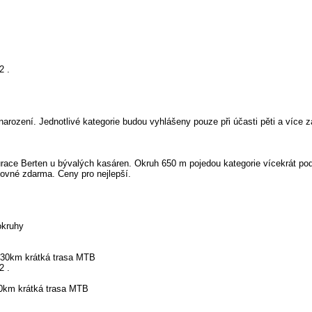
2 .
arození. Jednotlivé kategorie budou vyhlášeny pouze při účasti pěti a více 
race Berten u bývalých kasáren. Okruh 650 m pojedou kategorie vícekrát podl
rtovné zdarma. Ceny pro nejlepší.
okruhy
. 30km krátká trasa MTB
2 .
.30km krátká trasa MTB