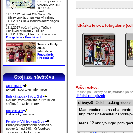
termíny závodů
CHODOVAR SKI
TOUR 2017 -
návrh
11.1.2017 večerní Tříkrálový běh -
Těškov volně(10) hromadný Teškov
14.1.2017 Okolo Mariánskolázeňských
pramenů
Ukázka fotek z fotogalerie (ce
18.1.2017 večerní závod Těškov
volně(10) hromadný Teškov
25.1.2017(5.2.) Chodovar Ski večern
Fotogalerie
-
Procházení
Tour de Brdy
2016
fotogalerie
Fotogalerie
-
Procházení
Stojí za návštěvu
Sportimage
Vaše reakce:
aktuální sportovní informace
Reakce jsou řazeny od
nejstarších
po
ne
-Přidat příspěvek
Brdská stopa - info z Brd
aktuální zpravodajství z Brd nejen
oliveyz9
: Celeb fucking videos
sněhové + webkamery
Masturbation cams chaturbate 
BikeStream
http://tonsina-amateur.sports
Cyklistický webzine
Penzion - Výhledy na Brdy
teens 12 and younger porn georg
Pronájem apartmánů/ penzion a
ubytování od 290,- Kč/osoba v
Těškově na Rokycansku.