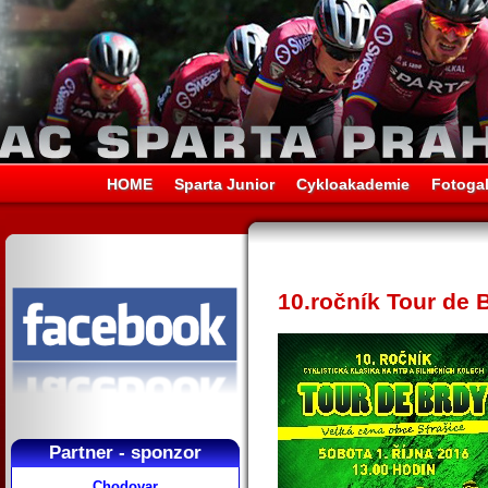
HOME
Sparta Junior
Cykloakademie
Fotogal
10.ročník Tour de B
Partner - sponzor
Chodovar