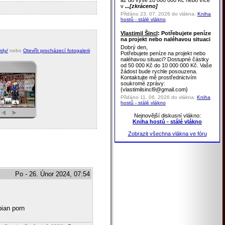
až do výše 20 000 000 Kč nebo více
v
...[zkráceno]
Přidáno 23. 07. 2026 do vlákna:
Kniha
hostů - stálé vlákno
Vlastimil Šincl
: Potřebujete peníze
na projekt nebo naléhavou situaci
Dobrý den,
rdy/
nebo
Otevřít procházecí fotogalerii
Potřebujete peníze na projekt nebo
naléhavou situaci? Dostupné částky
od 50 000 Kč do 10 000 000 Kč. Vaše
žádost bude rychle posouzena.
Kontaktujte mě prostřednictvím
soukromé zprávy:
{vlastimilsincl9@gmail.com}
Přidáno 11. 06. 2026 do vlákna:
Kniha
hostů - stálé vlákno
Nejnovější diskusní vlákno:
Kniha hostů - stálé vlákno
Zobrazit všechna vlákna ve fóru
Po - 26. Únor 2024, 07:54
bian porn