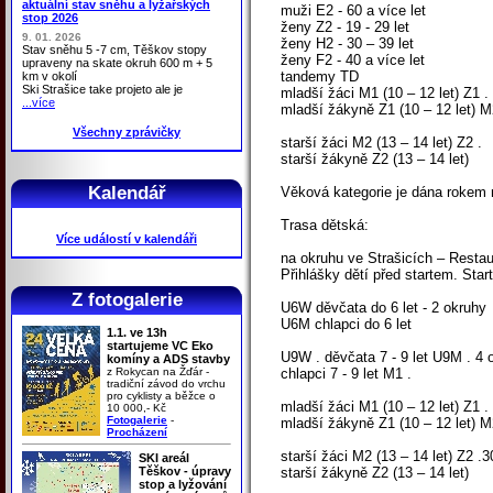
aktuální stav sněhu a lyžařských
muži E2 - 60 a více let
stop 2026
ženy Z2 - 19 - 29 let
9. 01. 2026
ženy H2 - 30 – 39 let
Stav sněhu 5 -7 cm, Těškov stopy
ženy F2 - 40 a více let
upraveny na skate okruh 600 m + 5
tandemy TD
km v okolí
Ski Strašice take projeto ale je
mladší žáci M1 (10 – 12 let) Z1 .
...více
mladší žákyně Z1 (10 – 12 let) M
Všechny zprávičky
starší žáci M2 (13 – 14 let) Z2 .
starší žákyně Z2 (13 – 14 let)
Kalendář
Věková kategorie je dána rokem n
Trasa dětská:
Více událostí v kalendáři
na okruhu ve Strašicích – Restau
Přihlášky dětí před startem. Sta
Z fotogalerie
U6W děvčata do 6 let - 2 okruhy
U6M chlapci do 6 let
1.1. ve 13h
startujeme VC Eko
U9W . děvčata 7 - 9 let U9M . 4 
komíny a ADS stavby
z Rokycan na Žďár -
chlapci 7 - 9 let M1 .
tradiční závod do vrchu
pro cyklisty a běžce o
mladší žáci M1 (10 – 12 let) Z1 
10 000,- Kč
Fotogalerie
-
mladší žákyně Z1 (10 – 12 let) M
Procházení
starší žáci M2 (13 – 14 let) Z2 
SKI areál
Těškov - úpravy
starší žákyně Z2 (13 – 14 let)
stop a lyžování