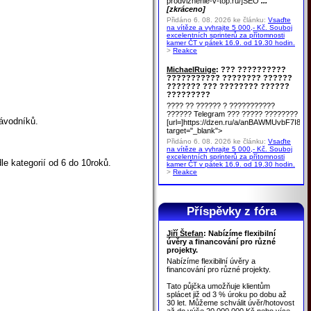
prodvizhenie-v-top.ru/]SEO
...
[zkráceno]
Přidáno 6. 08. 2026 ke článku:
Vsaďte
na vítěze a vyhrajte 5 000,- Kč. Souboj
excelentních sprinterů za přítomnosti
kamer ČT v pátek 16.9. od 19.30 hodin.
>
Reakce
MichaelRuige
: ??? ??????????
??????????? ???????? ??????
??????? ??? ???????? ??????
?????????
???? ?? ?????? ? ???????????
?????? Telegram ??? ????? ????????
závodníků.
[url=]https://dzen.ru/a/anBAWMUvbF7I8u
target="_blank">
Přidáno 6. 08. 2026 ke článku:
Vsaďte
na vítěze a vyhrajte 5 000,- Kč. Souboj
excelentních sprinterů za přítomnosti
e kategorií od 6 do 10roků.
kamer ČT v pátek 16.9. od 19.30 hodin.
>
Reakce
Příspěvky z fóra
Jiří Štefan
: Nabízíme flexibilní
úvěry a financování pro různé
projekty.
Nabízíme flexibilní úvěry a
financování pro různé projekty.
Tato půjčka umožňuje klientům
splácet již od 3 % úroku po dobu až
30 let. Můžeme schválit úvěr/hotovost