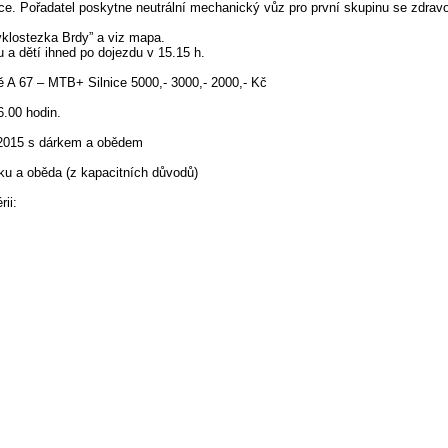
ce. Pořadatel poskytne neutrální mechanický vůz pro první skupinu se zdrav
yklostezka Brdy” a viz mapa.
 a dětí ihned po dojezdu v 15.15 h.
 A 67 – MTB+ Silnice 5000,- 3000,- 2000,- Kč
6.00 hodin.
9.2015 s dárkem a obědem
ku a oběda (z kapacitních důvodů)
ii: