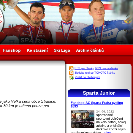
Fanshop
Ke stažení
Ski Liga
Archiv článků
RSS pro články
,
RSS pro nástěnku
Sledujte reakce TOHOTO článku
Přidat do oblíbených
Sparta Junior
de jako Velká cena obce Strašice.
Fanshop AC Sparta Praha cycling
na 30 km je určena pouze pro
1893
24. 06. 2022
sparťanské
sportovní oblečení
na kolo, fotbal, hokej,
atletiku a originální
dárkové zboží nejen
pro
Sparťany
najdete
...více