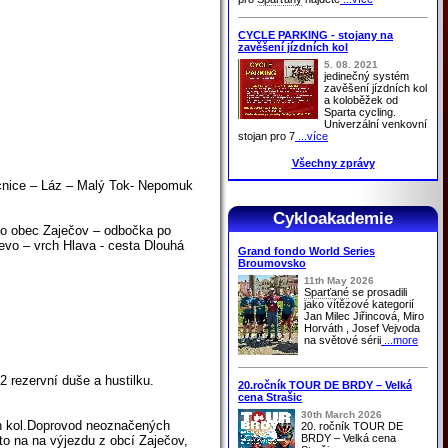
CYCLE PARKING - stojany na
zavěšení jízdních kol
5. 08. 2021
jedinečný systém
zavěšení jízdních kol
a koloběžek od
Sparta cycling.
Univerzální venkovní
stojan pro 7
...více
Všechny zprávy
ecnice – Láz – Malý Tok- Nepomuk
Cykloakademie
evo obec Zaječov – odbočka po
evo – vrch Hlava - cesta Dlouhá
Grand fondo World Series
Broumovsko
11th May 2026
Sparťané
se prosadili
jako vítězové kategorií
Jan Milec Jiřincová, Miro
Horváth , Josef Vejvoda
na světové sérii
...more
2 rezervní duše a hustilku.
20.ročník TOUR DE BRDY – Velká
cena Strašic
30th March 2026
ch kol.Doprovod neoznačených
20. ročník TOUR DE
BRDY – Velká cena
to na na výjezdu z obcí Zaječov,