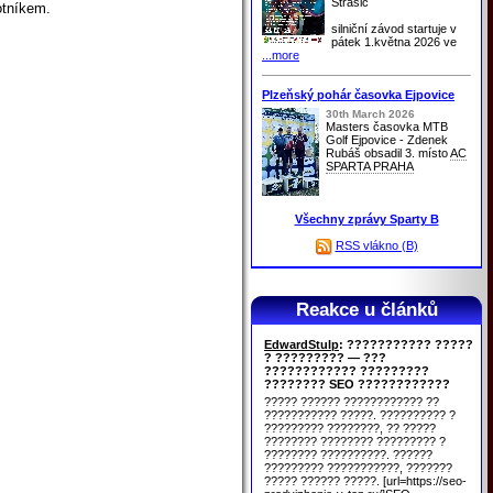
Strašic
otníkem.
silniční závod startuje v
pátek 1.května 2026 ve
...more
Plzeňský pohár časovka Ejpovice
30th March 2026
Masters časovka MTB
Golf Ejpovice - Zdenek
Rubáš obsadil 3. místo
AC
SPARTA PRAHA
Všechny zprávy Sparty B
RSS vlákno (B)
Reakce u článků
EdwardStulp
: ??????????? ?????
? ????????? — ???
???????????? ?????????
???????? SEO ????????????
????? ?????? ???????????? ??
??????????? ?????. ?????????? ?
????????? ????????, ?? ?????
???????? ???????? ????????? ?
???????? ??????????. ??????
????????? ???????????, ???????
????? ?????? ?????. [url=https://seo-