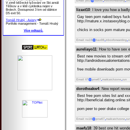
Email: pd3
bax98
inboxforwarding
on
V zimě běžecké lyžování ve Ski areál
Těškov a v létě cyklistika nejen v
lizaxt10
: I love you how a badly
Brdech. Dostupnost 3 km od dálnice
D5 exit 50.
Gay teen porn naked boys fuck
Tomáš Hrubý - Axiory
http://mature.x.instasexyblog.
Portfolio management - Tomáš Hrubý
chicks in socks porn mature pu
Více odkazů.
Email: na16
bax98
inboxforwarding
o
aureliayo11
: How to have sex e
Best new movies to stream onf
http://androidsexualorientatio
free mobile downloads porn movi
Email: li7
pnw67
mailcatchzone
run
dorotheakw4
: New report reve
Best free porn sites list and x
http://beneficial.dating.online.
porn peer to peer drake college 
Email: nx18
pnw67
mailcatchzone
ru
maefy18
: 39 best one hit wond