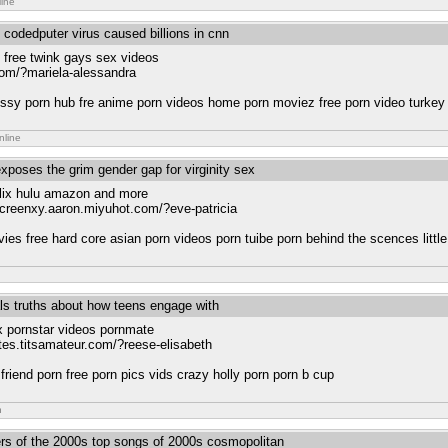
line
 codedputer virus caused billions in cnn
 free twink gays sex videos
com/?mariela-alessandra
ssy porn hub fre anime porn videos home porn moviez free porn video turkey
nline
xposes the grim gender gap for virginity sex
lix hulu amazon and more
nscreenxy.aaron.miyuhot.com/?eve-patricia
es free hard core asian porn videos porn tuibe porn behind the scences little 
als truths about how teens engage with
xx pornstar videos pornmate
sites.titsamateur.com/?reese-elisabeth
friend porn free porn pics vids crazy holly porn porn b cup
n
ers of the 2000s top songs of 2000s cosmopolitan