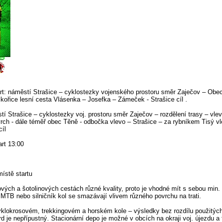
art: náměstí Strašice – cyklostezky vojenského prostoru směr Zaječov – Ob
kořice lesní cesta Vlásenka – Josefka – Zámeček - Strašice cíl .
í Strašice – cyklostezky voj. prostoru směr Zaječov – rozdělení trasy – vl
rch - dále téměř obec Těně - odbočka vlevo – Strašice – za rybníkem Tisý vl
cíl
art 13:00
ístě startu
vých a šotolinových cestách různé kvality, proto je vhodné mít s sebou min. 
MTB nebo silničník kol se smazávají vlivem různého povrchu na trati.
cyklokrosovém, trekkingovém a horském kole – výsledky bez rozdílu použitý
 je nepřípustný. Stacionární depo je možné v obcích na okraji voj. újezdu a 