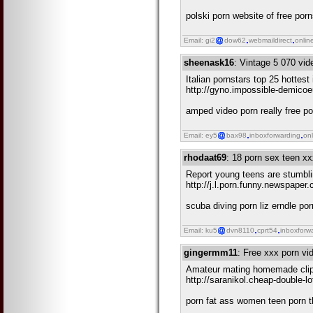
polski porn website of free por
Email: gi2
dow62
webmaildirect
onlin
sheenask16
: Vintage 5 070 vi
Italian pornstars top 25 hottest 
http://gyno.impossible-demicoe
amped video porn really free po
Email: ey5
bax98
inboxforwarding
onl
rhodaat69
: 18 porn sex teen x
Report young teens are stumbli
http://j.l.porn.funny.newspape
scuba diving porn liz erndle po
Email: ku5
dvn8110
cprt54
inboxforw
gingermm11
: Free xxx porn vi
Amateur mating homemade clip
http://saranikol.cheap-double-
porn fat ass women teen porn t