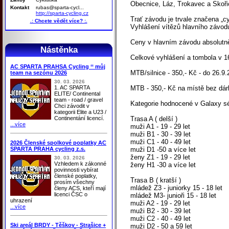
Obecnice, Láz, Trokavec a Skoři
Kontakt
rubas@sparta-cycl...
http://sparta-cycling.cz
Trať závodu je trvale značena „c
.: Chcete vědět více? :.
Vyhlášení vítězů hlavního závodu
Ceny v hlavním závodu absolutně
Nástěnka
Celkové vyhlášení a tombola v 1
AC SPARTA PRAHSA Cycling ‘‘ můj
MTB/silnice - 350,- Kč - do 26.
team na sezónu 2026
30. 03. 2026
1. AC SPARTA
MTB - 350,- Kč na místě bez dár
ELITE/ Continental
team - road / gravel
Kategorie hodnocené v Galaxy sér
Chci závodit v
kategorii Elite a U23 /
Continentání licencí.
Trasa A ( delší )
...více
muži A1 - 19 - 29 let
muži B1 - 30 - 39 let
muži C1 - 40 - 49 let
2026 Členské spolkové poplatky AC
SPARTA PRAHA cycling z.s.
muži D1 -50 a více let
ženy Z1 - 19 - 29 let
30. 03. 2026
Vzhledem k zákonné
ženy H1 -30 a více let
povinnosti vybírat
členské poplatky,
Trasa B ( kratší )
prosím všechny
mládež Z3 - juniorky 15 - 18 let
členy ACS, kteří mají
licenci ČSC o
mládež M3- junioři 15 - 18 let
uhrazení
muži A2 - 19 - 29 let
...více
muži B2 - 30 - 39 let
muži C2 - 40 - 49 let
Ski areál BRDY - Těškov - Strašice +
muži D2 - 50 a 59 let