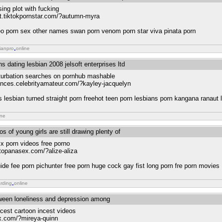
ing plot with fucking
st.tiktokpornstar.com/?autumn-myra
eo porn sex other names swan porn venom porn star viva pinata porn
ianpro
online
ans dating lesbian 2008 jelsoft enterprises ltd
turbation searches on pornhub mashable
dances.celebrityamateur.com/?kayley-jacquelyn
es lesbian turned straight porn freehot teen porn lesbians porn kangana ranaut 
ine
s of young girls are still drawing plenty of
xx porn videos free porno
.topanasex.com/?alize-aliza
uide fee porn pichunter free porn huge cock gay fist long porn fre porn movies
rding
online
tween loneliness and depression among
ncest cartoon incest videos
x.com/?mireya-quinn