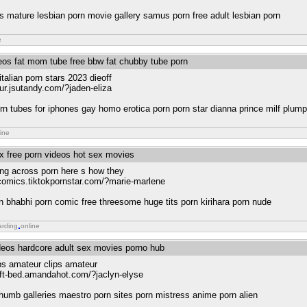
ns mature lesbian porn movie gallery samus porn free adult lesbian porn
e
deos fat mom tube free bbw fat chubby tube porn
italian porn stars 2023 dieoff
ur.jsutandy.com/?jaden-eliza
rn tubes for iphones gay homo erotica porn porn star dianna prince milf plump
ine
xx free porn videos hot sex movies
ng across porn here s how they
r.comics.tiktokpornstar.com/?marie-marlene
rn bhabhi porn comic free threesome huge tits porn kirihara porn nude
arding
online
deos hardcore adult sex movies porno hub
s amateur clips amateur
loft-bed.amandahot.com/?jaclyn-elyse
humb galleries maestro porn sites porn mistress anime porn alien