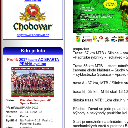
http://www.chodovar.cz
propozice:
Kdo je kdo
Trasa: 67 km MTB / Silnice – st
–Padrťské rybníky - Trokavec - S
Profil:
2017 team AC SPARTA
PRAHA cycling
Trasa 35 km MTB -– start: náměst
červené okolo kláštera – Suchý v
– cyklostezka Strašice – vpravo 
trasa A - 67 km, MTB / Silnice st
trasa B - 35 km, MTB start 13:10
dětská trasa MTB: 1km okruh v m
Status
Oficiální člen týmu AC
Sparta Praha
Přezdívka
SPARTA 2017
Předpis: Závod se jede po asfalto
Narozen
30. 11. 1892 - St
Výhody a nevýhody použitím kol 
Kde
Praha
Bydliště
Na Perštýně 17. Praha 1
Start je umožněn na silničním, 
Fanshop Sparta
mechanických vozů v prostoru Brd
Záliby
Cyklistika