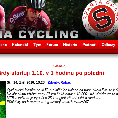
erie
Kalendář
Tým
Fórum
Historie
Partneři
Odkazy
Článek
rdy startují 1.10. v 1 hodinu po poledni
St - 14. Září 2016, 10:23 -
Zdeněk Rubáš
Cyklistická klasika na MTB a silničních kolech na trase okolo Brd se je
Na absolutní vítěze trasy 67 km čeká dotace 10 000,- Kč. Krátká trasa 
MTB a celkem je vypsáno 25 kategorií včetně dětí a tandemů.
Přihlášky na http://sport-reg.cz/registrace?zavod=297