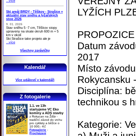
VEŘEJNÝ ZÁ
...více
LYŽÍCH PL
Ski areál BRDY - Těškov - Strašice +
aktuální stav sněhu a lyžařských
stop 2026
9. 01. 2026
Stav sněhu 5 -7 cm, Těškov stopy
PROPOZICE
upraveny na skate okruh 600 m + 5
km v okolí
Ski Strašice take projeto ale je
...více
Datum závodu
Všechny zprávičky
2017
Místo závodu
Kalendář
Rokycansku -
Více událostí v kalendáři
Disciplína: b
Z fotogalerie
technikou s 
1.1. ve 13h
startujeme VC Eko
komíny a ADS stavby
z Rokycan na Žďár -
tradiční závod do vrchu
Kategorie: Ve
pro cyklisty a běžce o
10 000,- Kč
Fotogalerie
-
a) Muži a juni
Procházení