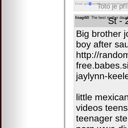
Email: gt2
bax98
inboxforwarding
onl
Toto je př
lisagi60
: The best mother daug
St -
Big brother 
boy after sa
http://rando
free.babes.si
jaylynn-keel
little mexica
videos teens
teenager st