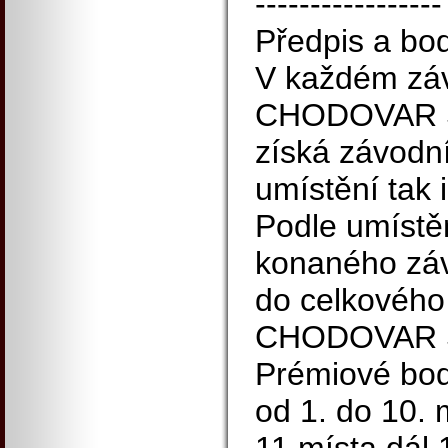
-----------------
Předpis a bo
V každém záv
CHODOVAR S
získá závodní
umístění tak i
Podle umístě
konaného záv
do celkového
CHODOVAR S
Prémiové body
od 1. do 10. 