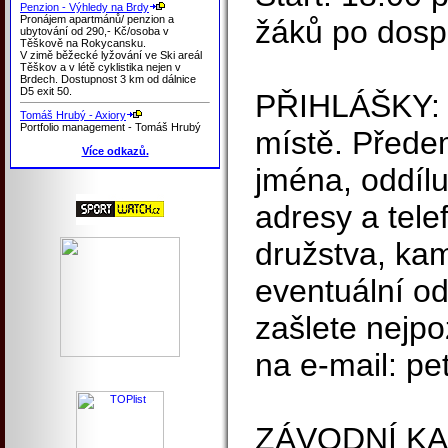
Penzion - Výhledy na Brdy
Pronájem apartmánů/ penzion a
žáků po dosp
ubytování od 290,- Kč/osoba v
Těškově na Rokycansku.
V zimě běžecké lyžování ve Ski areál
Těškov a v létě cyklistika nejen v
Brdech. Dostupnost 3 km od dálnice
D5 exit 50.
PŘIHLÁŠKY: 
Tomáš Hrubý - Axiory
Portfolio management - Tomáš Hrubý
místě. Přede
Více odkazů.
jména, oddílu
adresy a tel
družstva, ka
eventuální o
zašlete nejpo
na e-mail: pe
ZÁVODNÍ K