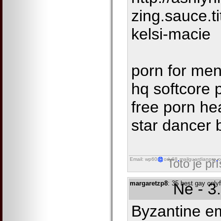
zing.sauce.t
kelsi-macie
porn for me
hq softcore 
free porn he
star dancer 
Email: wp60
orly68
mailguardianpro
o
Toto je př
margaretzp8
: 35 best gay only
Ne - 3
Byzantine e