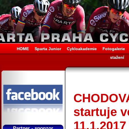
HOME
Sparta Junior
Cykloakademie
Fotogalerie
stažení
CHODOVAR
startuje 
11.1.2017
Partner - sponzor