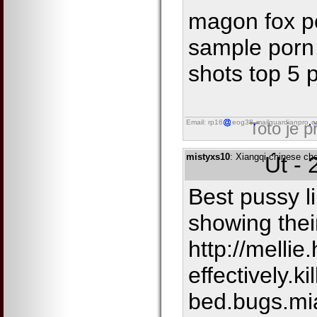
magon fox po
sample porn
shots top 5 
Email: rp16
eog38
mailguardianpro
o
Toto je 
mistyxs10
: Xiangqi chinese ch
Út - 
Best pussy l
showing thei
http://mellie
effectively.kil
bed.bugs.mi