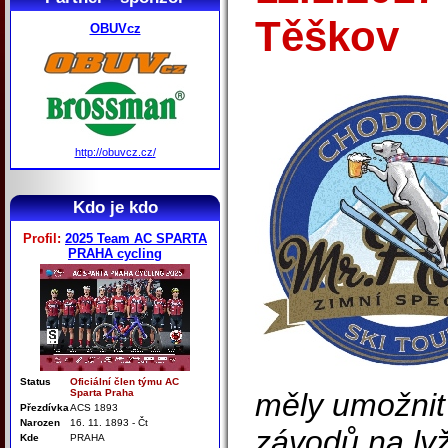
Těškov
OBUVcz
http://obuvcz.cz/
Kdo je kdo
Profil:
2025 Team AC SPARTA
PRAHA cycling
Status
Oficiální člen týmu AC
Sparta Praha
měly umožnit 
Přezdívka
ACS 1893
Narozen
16. 11. 1893 - Čt
závodů na lyž
Kde
PRAHA