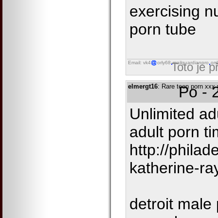
exercising 
porn tube
Email: vk4
orly68
mailguardianpro
onl
Toto je 
elmergt16
: Rare teen porn xxx
Po - 
Unlimited ad
adult porn ti
http://phila
katherine-ra
detroit male