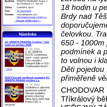
Bydliště
SPARTA FANSHOP Praha 1.
Na Perštýně 17, 110 00
18 hodin u p
Záliby
Cyklistika, sport
Foto
Ve fotogalerii
Brdy nad Tě
Kontakt
rubas@sparta-cycl...
hitp://www.sparta-cycling.cz
.: Chcete vědět více? :.
doporučujeme
čelovkou. Tr
Nástěnka
650 - 1000m 
AC SPARTA PRAHSA Cycling ‘‘ můj
team na sezónu 2026
podmínek a p
30. 03. 2026
1. AC SPARTA
ELITE/ Continental
team - road / gravel
to volnou i k
Chci závodit v
kategorii Elite a U23 /
Continentání licencí.
Děti pojedou 
...více
přiměřeně vě
2026 Členské spolkové poplatky AC
SPARTA PRAHA cycling z.s.
30. 03. 2026
CHODOVAR S
Vzhledem k zákonné
povinnosti vybírat
členské poplatky,
prosím všechny
Tříkrálový bě
členy ACS, kteří mají
licenci ČSC o
uhrazení