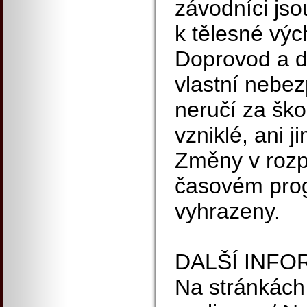
závodníci jso
k tělesné výc
Doprovod a di
vlastní nebez
neručí za šk
vzniklé, ani 
Změny v rozp
časovém pro
vyhrazeny.
DALŠÍ INF
Na stránkách 