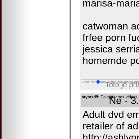
marisa-mari
catwoman ad
frfee porn f
jessica serr
homemde po
Email: vz7
bax98
inboxforwarding
onl
Toto je př
myrasd9
: Daughter sex videos 
Ne - 3
Adult dvd e
retailer of a
http://ashlyn