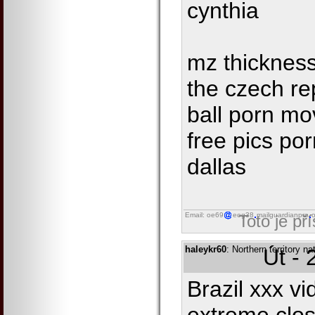
cynthia
mz thickness
the czech re
ball porn mo
free pics po
dallas
Email: oe69
eog38
mailguardianpro
o
Toto je př
haleykr60
: Northern territory 
Út - 
Brazil xxx v