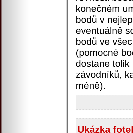
konečném umí
bodů v nejle
eventuálně 
bodů ve vše
(pomocné bod
dostane tolik 
závodníků, k
méně).
Ukázka fotek