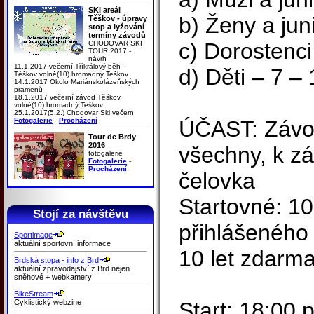
SKI areál
b) Ženy a jun
Těškov - úpravy
stop a lyžování
termíny závodů
c) Dorostenc
CHODOVAR SKI
TOUR 2017 -
návrh
11.1.2017 večerní Tříkrálový běh -
d) Děti – 7 – 
Těškov volně(10) hromadný Teškov
14.1.2017 Okolo Mariánskolázeňských
pramenů
18.1.2017 večerní závod Těškov
volně(10) hromadný Teškov
25.1.2017(5.2.) Chodovar Ski večern
Fotogalerie
-
Procházení
ÚČAST: Závod
Tour de Brdy
2016
všechny, k z
fotogalerie
Fotogalerie
-
Procházení
čelovka
Startovné: 10
Stojí za návštěvu
přihlášeného 
Sportimage
aktuální sportovní informace
10 let zdarm
Brdská stopa - info z Brd
aktuální zpravodajství z Brd nejen
sněhové + webkamery
BikeStream
Cyklistický webzine
Start: 18:00 