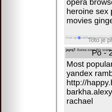
opera browse
heroine sex 
movies ginge
Email: vg4
orly68
mailguardianpro
onl
Toto je 
jayrq7
: Aurora snow this scene 
Po - 
Most popular
yandex rambl
http://happ
barkha.alexy
rachael