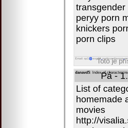
transgender 
peryy porn 
knickers por
porn clips
Email: sp1
eog38
mailguardianpro
on
Toto je př
danavd5
: Index of charactercre
Pá - 1
List of cate
homemade a
movies
http://visal