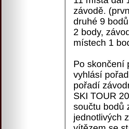
11 místa dál 
závodě. (prvn
druhé 9 bodů
2 body, závod
místech 1 bo
Po skončení 
vyhlásí pořa
pořadí závo
SKI TOUR 20
součtu bodů 
jednotlivých
vítězem se s