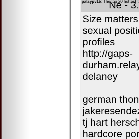
patsypv16
: The top 20 hottest 
Ne - 3
Size matters
sexual posit
profiles
http://gaps-
durham.rela
delaney
german thon
jakeresende
tj hart hers
hardcore por