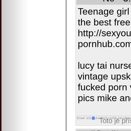
Teenage gir
the best fre
http://sexyou
pornhub.com
lucy tai nur
vintage upsk
fucked porn 
pics mike a
Email: xt11
dvn8110
cprt54
inboxforw
Toto je př