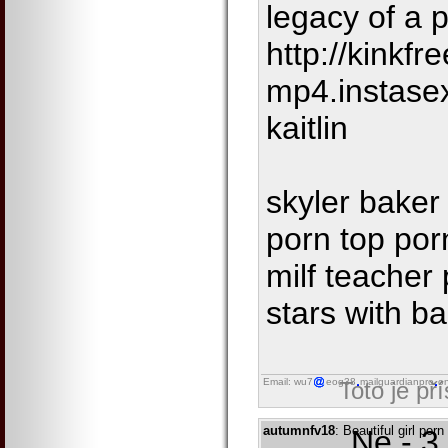
legacy of a
http://kinkf
mp4.instase
kaitlin
skyler baker
porn top por
milf teacher 
stars with b
Email: wu7
eog38
mailguardianpro
on
Toto je př
autumnfv18
: Beautiful girl po
Ne - 3