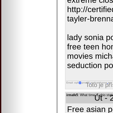
extreme clos
http://certi
tayler-brenn
lady sonia p
free teen h
movies mich
seduction po
Email: xq4
pnw67
mailcatchzone
run
Toto je př
irmafe5
: What time is ohio stat
Út - 
Free asian p