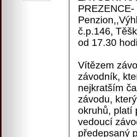
PREZENCE- 
Penzion,,Výhl
č.p.146, Těš
od 17.30 hod
Vítězem závo
závodník, kte
nejkratším ča
závodu, který
okruhů, platí 
vedoucí závo
předepsaný p