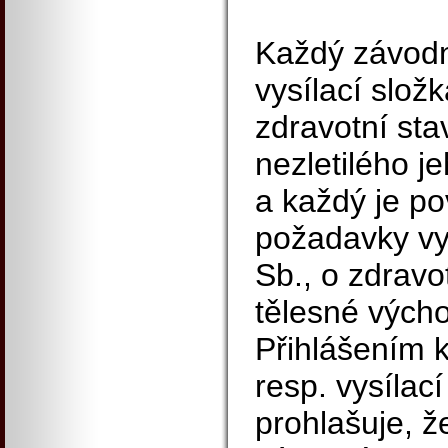
Každý závodn
vysílací slož
zdravotní sta
nezletilého j
a každý je po
požadavky vy
Sb., o zdravo
tělesné výcho
Přihlášením 
resp. vysílací
prohlašuje, že