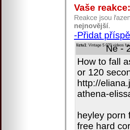
Vaše reakce
Reakce jsou řaze
nejnovější
.
-Přidat přísp
liztu1
: Vintage 5 070 videos fa
Ne - 
How to fall a
or 120 secon
http://elian
athena-eliss
heyley porn 
free hard co