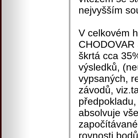
nejvyšším so
V celkovém 
CHODOVAR S
škrtá cca 35
výsledků, (ne
vypsaných, r
závodů, viz.t
předpokladu,
absolvuje vš
započítávané
rovnosti bod