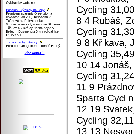
Cyklistický webzine
Cycling 31,0
Penzion - Výhledy na Brdy
Pronájem apartmánů/ penzion a
ubytování od 290,- Kč/osoba v
8 4 Rubáš, Z
Těškově na Rokycansku.
V zimě běžecké lyžování ve Ski areál
Těškov a v létě cyklistika nejen v
Cycling 31,3
Brdech. Dostupnost 3 km od dálnice
D5 exit 50.
9 8 Křikava,
Tomáš Hrubý - Axiory
Portfolio management - Tomáš Hrubý
Cycling 35,4
Více odkazů.
10 14 Jonáš,
Cycling 31,2
11 9 Prázdno
Sparta Cycli
12 19 Svatek
Cycling 32,1
13 13 Nesved