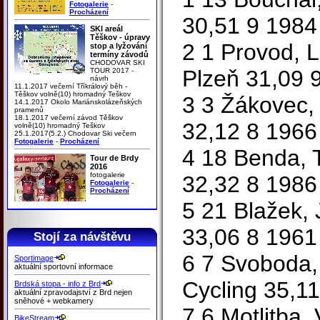
Fotogalerie
-
Procházení
30,51 9 1984
SKI areál
Těškov - úpravy
2 1 Provod, 
stop a lyžování
termíny závodů
CHODOVAR SKI
Plzeň 31,09 
TOUR 2017 -
návrh
11.1.2017 večerní Tříkrálový běh -
Těškov volně(10) hromadný Teškov
3 3 Žákovec, 
14.1.2017 Okolo Mariánskolázeňských
pramenů
18.1.2017 večerní závod Těškov
32,12 8 1966
volně(10) hromadný Teškov
25.1.2017(5.2.) Chodovar Ski večern
Fotogalerie
-
Procházení
4 18 Benda, 
Tour de Brdy
2016
fotogalerie
32,32 8 1986
Fotogalerie
-
Procházení
5 21 Blažek, 
33,06 8 1961
Stojí za návštěvu
6 7 Svoboda, 
Sportimage
aktuální sportovní informace
Cycling 35,1
Brdská stopa - info z Brd
aktuální zpravodajství z Brd nejen
sněhové + webkamery
7 6 Motlitba,
BikeStream