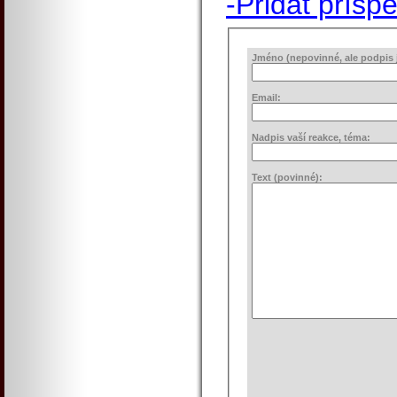
-Přidat přísp
Jméno (nepovinné, ale podpis j
Email:
Nadpis vaší reakce, téma:
Text (povinné):