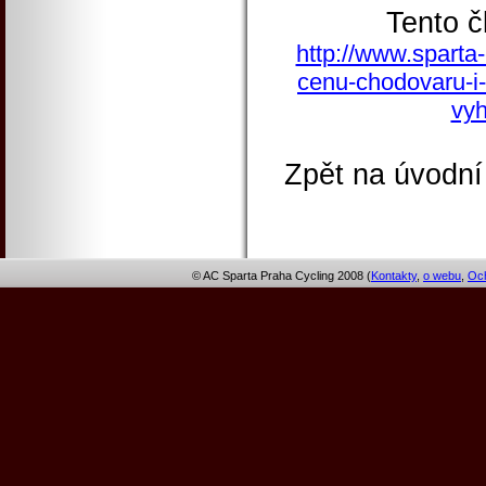
Tento č
http://www.sparta-
cenu-chodovaru-i-c
vyh
Zpět na úvodní
© AC Sparta Praha Cycling 2008 (
Kontakty
,
o webu
,
Och