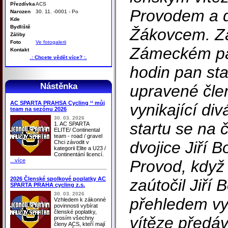
Přezdívka
ACS
Provodem a d
Narozen
30. 11. -0001 - Po
Kde
Bydliště
Žákovcem. Z
Záliby
Foto
Ve fotogalerii
Zámeckém par
Kontakt
.: Chcete vědět více? :.
hodin pan sta
Nástěnka
upravené člen
AC SPARTA PRAHSA Cycling ‘‘ můj
vynikající di
team na sezónu 2026
30. 03. 2026
startu se na 
1. AC SPARTA
ELITE/ Continental
team - road / gravel
dvojice Jiří 
Chci závodit v
kategorii Elite a U23 /
Continentání licencí.
...více
Provod, když
2026 Členské spolkové poplatky AC
zaútočil Jiří 
SPARTA PRAHA cycling z.s.
30. 03. 2026
přehledem vy
Vzhledem k zákonné
povinnosti vybírat
členské poplatky,
vítěze předáv
prosím všechny
členy ACS, kteří mají