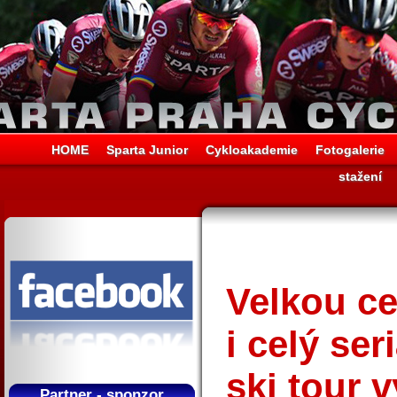
HOME
Sparta Junior
Cykloakademie
Fotogalerie
stažení
Velkou c
i celý se
ski tour v
Partner - sponzor