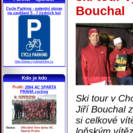
Bouchal
Cycle Parking - patentní stojan
na zavěšení 5 - 7 jízdních kol
http://www.cycleparking.cz
Kdo je kdo
Profil:
2004 AC SPARTA
PRAHA cycling
Ski tour v Ch
Jiří Bouchal 
si celkové vít
Status
Oficiální člen týmu AC
loňským vítě
Sparta Praha