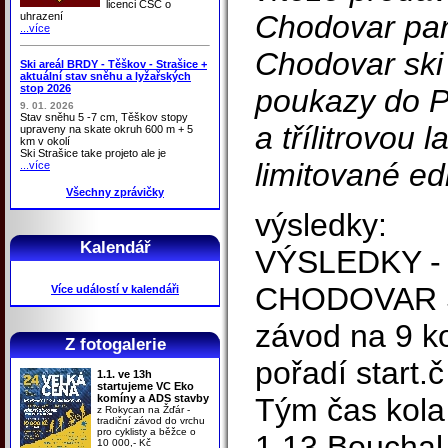
licenci ČSC o
Chodovar pan 
uhrazení
...více
Chodovar ski 
Ski areál BRDY - Těškov - Strašice +
aktuální stav sněhu a lyžařských
stop 2026
poukazy do P
9. 01. 2026
Stav sněhu 5 -7 cm, Těškov stopy
a třílitrovou 
upraveny na skate okruh 600 m + 5
km v okolí
Ski Strašice take projeto ale je
limitované e
...více
Všechny zprávičky
výsledky:
Kalendář
VÝSLEDKY - 
CHODOVAR S
Více událostí v kalendáři
závod na 9 ko
Z fotogalerie
pořadí start.
1.1. ve 13h
startujeme VC Eko
komíny a ADS stavby
Tým čas kola 
z Rokycan na Žďár -
tradiční závod do vrchu
pro cyklisty a běžce o
1 13 Bouchal
10 000,- Kč