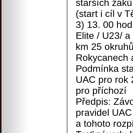
starších žáků
(start i cíl v
3) 13. 00 ho
Elite / U23/ a
km 25 okruhů 
Rokycanech a
Podmínka star
UAC pro rok 
pro příchozí
Předpis: Závo
pravidel UAC
a tohoto rozpi