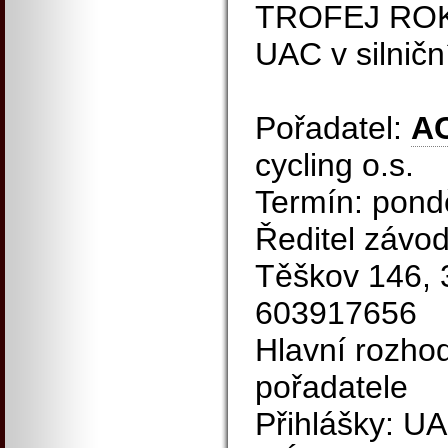
TROFEJ RO
UAC v silniční
Pořadatel:
A
cycling o.s.
Termín: pond
Ředitel závo
Těškov 146, 
603917656
Hlavní rozho
pořadatele
Přihlášky: UA