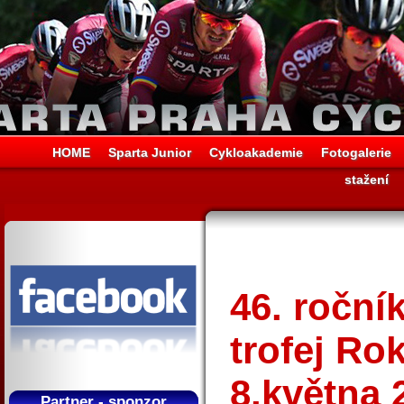
HOME
Sparta Junior
Cykloakademie
Fotogalerie
stažení
46. roční
trofej Ro
8.května 
Partner - sponzor