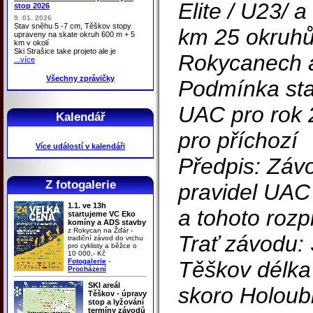
Elite / U23/ a
stop 2026
9. 01. 2026
Stav sněhu 5 -7 cm, Těškov stopy
km 25 okruhů 
upraveny na skate okruh 600 m + 5
km v okolí
Ski Strašice take projeto ale je
Rokycanech a
...více
Všechny zprávičky
Podmínka star
UAC pro rok 
Kalendář
pro příchozí
Více událostí v kalendáři
Předpis: Závo
Z fotogalerie
pravidel UAC
1.1. ve 13h
a tohoto rozpi
startujeme VC Eko
komíny a ADS stavby
z Rokycan na Žďár -
Trať závodu: 
tradiční závod do vrchu
pro cyklisty a běžce o
10 000,- Kč
Fotogalerie
-
Těškov délka
Procházení
SKI areál
skoro Holoub
Těškov - úpravy
stop a lyžování
termíny závodů