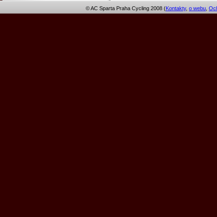
© AC Sparta Praha Cycling 2008 (
Kontakty
,
o webu
,
Och