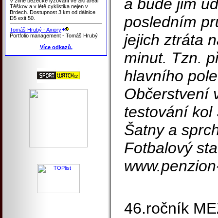
a bude jim ud
V zimě běžecké lyžování ve Ski areál
Těškov a v létě cyklistika nejen v
Brdech. Dostupnost 3 km od dálnice
posledním pr
D5 exit 50.
Tomáš Hrubý - Axiory
jejich ztráta 
Portfolio management - Tomáš Hrubý
Více odkazů.
minut. Tzn. p
hlavního pole
Občerstvení v
testování kol 
Šatny a sprch
Fotbalový st
www.penzion-
46.ročník M