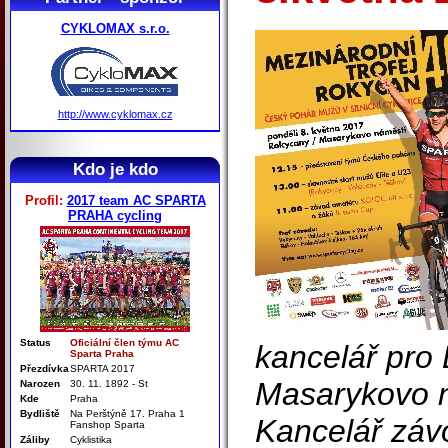
CYKLOMAX s.r.o.
http://www.cyklomax.cz
Kdo je kdo
Profil:
2017 team AC SPARTA
PRAHA cycling
Status
Oficiální člen týmu AC
kancelář pro 
Sparta Praha
Přezdívka
SPARTA 2017
Masarykovo n
Narozen
30. 11. 1892 - St
Kde
Praha
Bydliště
Na Perštýně 17. Praha 1
Kancelář záv
Fanshop Sparta
Záliby
Cyklistika