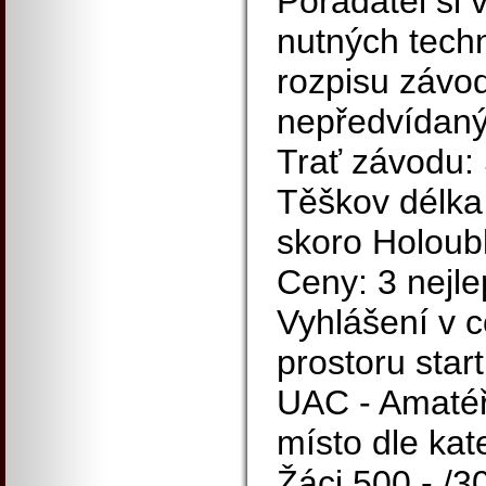
Pořadatel si 
nutných tech
rozpisu závo
nepředvídaný
Trať závodu: 
Těškov délka
skoro Holoub
Ceny: 3 nejle
Vyhlášení v 
prostoru start
UAC - Amatéř
místo dle kat
Žáci 500,- /3