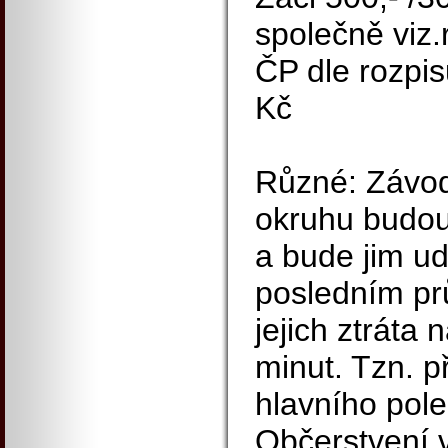
společně viz.
ČP dle rozpis
Kč
Různé: Závodn
okruhu budou
a bude jim ud
posledním pr
jejich ztráta 
minut. Tzn. p
hlavního pole
Občerstvení v