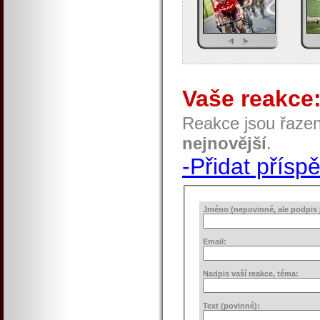
Vaše reakce
Reakce jsou řaze
nejnovější
.
-Přidat přísp
Jméno (nepovinné, ale podpis j
Email:
Nadpis vaší reakce, téma:
Text (povinné):