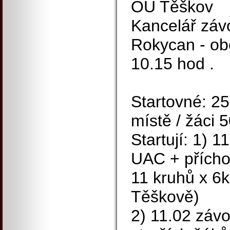
OÚ Těškov
Kancelář záv
Rokycan - ob
10.15 hod .
Startovné: 25
místě / žáci 5
Startují: 1) 
UAC + přícho
11 kruhů x 6km
Těškově)
2) 11.02 záv