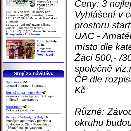
Ceny: 3 nejle
CHODOVAR SKI
TOUR 2017 -
návrh
Vyhlášení v 
11.1.2017 večerní Tříkrálový běh -
Těškov volně(10) hromadný Teškov
14.1.2017 Okolo Mariánskolázeňských
pramenů
prostoru start
18.1.2017 večerní závod Těškov
volně(10) hromadný Teškov
25.1.2017(5.2.) Chodovar Ski večern
UAC - Amatéř
Fotogalerie
-
Procházení
Tour de Brdy
místo dle kat
2016
fotogalerie
Fotogalerie
-
Žáci 500,- /3
Procházení
společně viz.
Stojí za návštěvu
ČP dle rozpis
Sportimage
aktuální sportovní informace
Kč
Brdská stopa - info z Brd
aktuální zpravodajství z Brd nejen
sněhové + webkamery
BikeStream
Různé: Závodn
Cyklistický webzine
Penzion - Výhledy na Brdy
okruhu budou
Pronájem apartmánů/ penzion a
ubytování od 290,- Kč/osoba v
Těškově na Rokycansku.