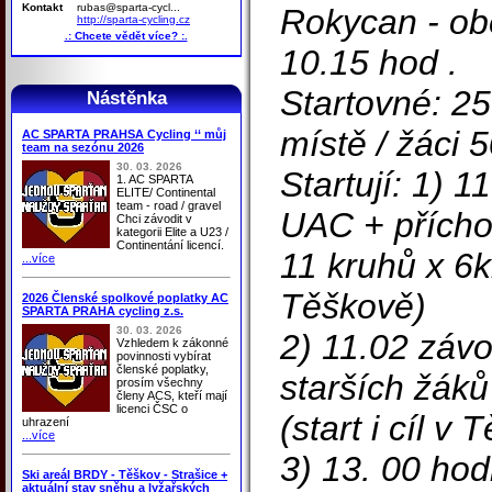
Kontakt
rubas@sparta-cycl...
Rokycan - ob
http://sparta-cycling.cz
.: Chcete vědět více? :.
10.15 hod .
Startovné: 25
Nástěnka
místě / žáci 5
AC SPARTA PRAHSA Cycling ‘‘ můj
team na sezónu 2026
30. 03. 2026
Startují: 1) 
1. AC SPARTA
ELITE/ Continental
team - road / gravel
UAC + přícho
Chci závodit v
kategorii Elite a U23 /
Continentání licencí.
11 kruhů x 6km
...více
Těškově)
2026 Členské spolkové poplatky AC
SPARTA PRAHA cycling z.s.
30. 03. 2026
2) 11.02 záv
Vzhledem k zákonné
povinnosti vybírat
členské poplatky,
starších žáků
prosím všechny
členy ACS, kteří mají
licenci ČSC o
(start i cíl v
uhrazení
...více
3) 13. 00 ho
Ski areál BRDY - Těškov - Strašice +
aktuální stav sněhu a lyžařských