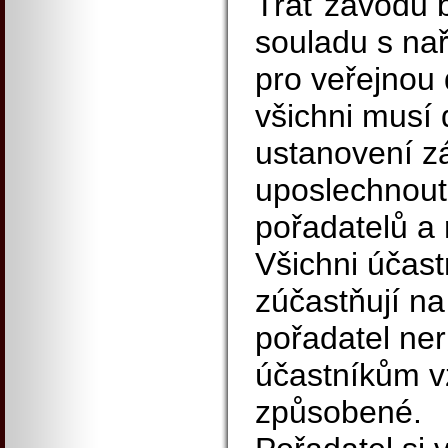
Trať závodu 
souladu s na
pro veřejnou 
všichni musí
ustanovení z
uposlechnout 
pořadatelů a 
Všichni účast
zúčastňují na
pořadatel ner
účastníkům vz
způsobené.