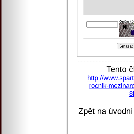
Opište kó
Tento č
http://www.spart
rocnik-mezinaro
8
Zpět na úvodní