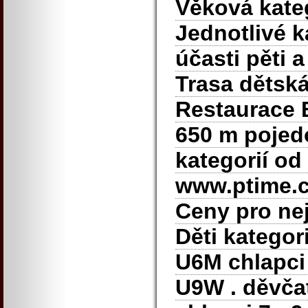
Věková kateg
Jednotlivé 
účasti pěti 
Trasa dětská
Restaurace 
650 m pojedo
kategorií od
www.ptime.cz
Ceny pro nej
Děti kategor
U6M chlapci 
U9W . děvčat