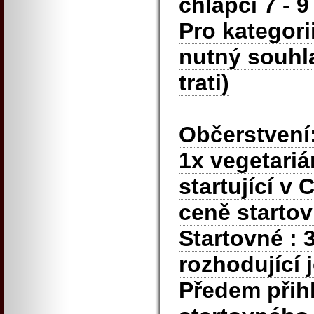
chlapci 7 - 9
Pro kategorii
nutný souhla
trati)
Občerstvení:
1x vegetariá
startující v
ceně starto
Startovné : 
rozhodující 
Předem přihl