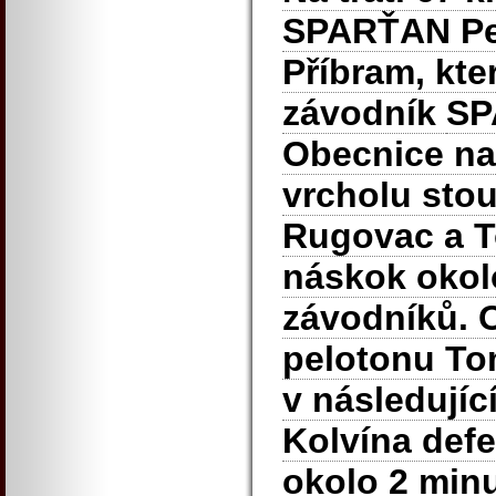
SPARŤAN Pet
Příbram, kte
závodník
SP
Obecnice na 
vrcholu stou
Rugovac a To
náskok okolo
závodníků. O
pelotonu To
v následují
Kolvína defe
okolo 2 minu