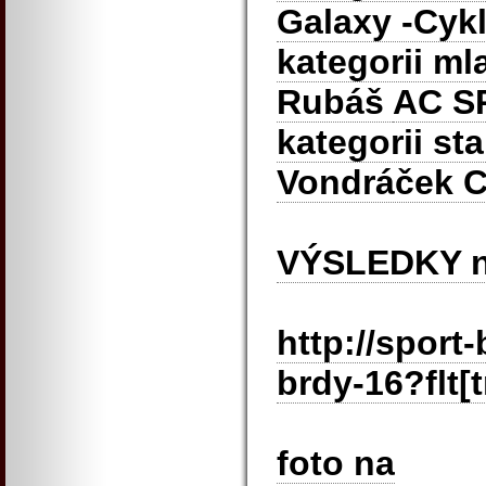
Galaxy -Cyk
kategorii ml
Rubáš
AC S
kategorii st
Vondráček C
VÝSLEDKY n
http://sport
brdy-16?flt[
foto na