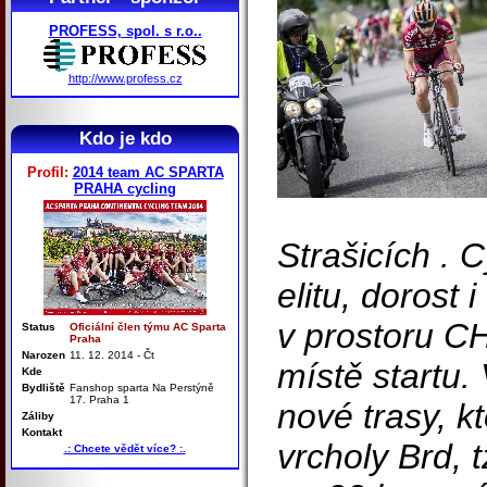
PROFESS, spol. s r.o..
http://www.profess.cz
Kdo je kdo
Profil:
2014 team AC SPARTA
PRAHA cycling
Strašicích . 
elitu, dorost 
v prostoru C
Status
Oficiální člen týmu AC Sparta
Praha
Narozen
11. 12. 2014 - Čt
místě startu.
Kde
Bydliště
Fanshop sparta Na Perstýně
17. Praha 1
nové trasy, k
Záliby
Kontakt
vrcholy Brd, 
.: Chcete vědět více? :.