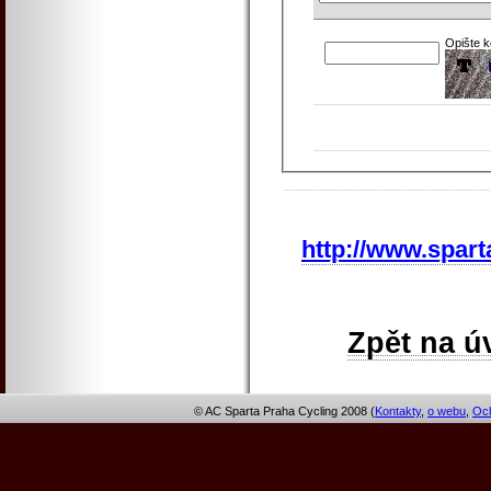
Opište 
http://www.spart
Zpět na ú
© AC Sparta Praha Cycling 2008 (
Kontakty
,
o webu
,
Och