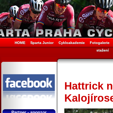
HOME
Sparta Junior
Cykloakademie
Fotogalerie
stažení
Hattrick 
Kalojíros
Partner - sponzor