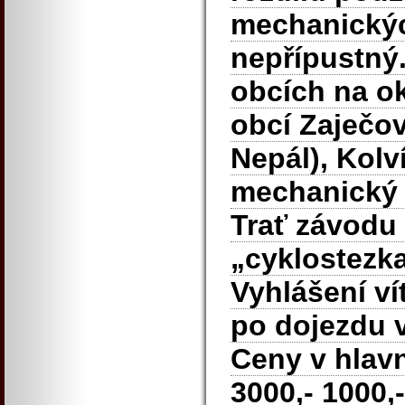
mechanickýc
nepřípustný.
obcích na ok
obcí Zaječo
Nepál), Kolv
mechanický 
Trať závodu 
„cyklostezka
Vyhlášení ví
po dojezdu v
Ceny v hlav
3000,- 1000,