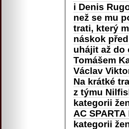
i Denis Rugo
než se mu po
trati, který 
náskok před
uhájit až do 
Tomášem Kalo
Václav Vikt
Na krátké tr
z týmu Nilfi
kategorii že
AC SPARTA
kategorii že