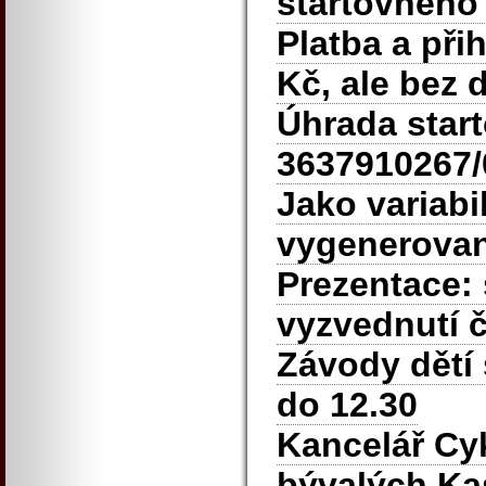
startovného
Platba a přih
Kč, ale bez 
Úhrada start
3637910267
Jako variabi
vygenerovan
Prezentace:
vyzvednutí č
Závody dětí 
do 12.30
Kancelář Cyk
bývalých Ka