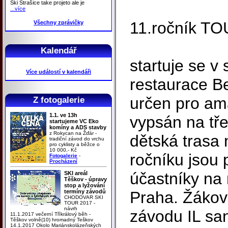
Ski Strašice take projeto ale je
...více
11.ročník TO
Všechny zprávičky
Kalendář
startuje se v
Více událostí v kalendáři
restaurace Be
určen pro amat
Z fotogalerie
1.1. ve 13h
vypsán na tř
startujeme VC Eko
komíny a ADS stavby
z Rokycan na Žďár -
dětská trasa 
tradiční závod do vrchu
pro cyklisty a běžce o
10 000,- Kč
ročníku jsou 
Fotogalerie
-
Procházení
účastníky na 
SKI areál
Těškov - úpravy
stop a lyžování
termíny závodů
Praha. Žákov
CHODOVAR SKI
TOUR 2017 -
návrh
závodu IL sa
11.1.2017 večerní Tříkrálový běh -
Těškov volně(10) hromadný Teškov
14.1.2017 Okolo Mariánskolázeňských