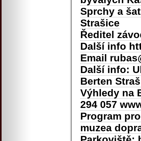
Sprchy a ša
Strašice
Ředitel záv
Další info h
Email rubas
Další info: 
Berten Straš
Výhledy na B
294 057 www
Program pro 
muzea dopra
Parkoviště: 