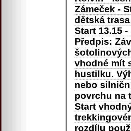
Zámeček - Str
dětská trasa
Start 13.15 -
Předpis: Záv
šotolinových
vhodné mít s
hustilku. V
nebo silničn
povrchu na t
Start vhodný
trekkingové
rozdílu pou