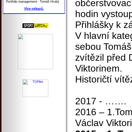
občerstvovací
Portfolio management - Tomáš Hrubý
Více odkazů.
hodin vystou
Přihlášky k z
V hlavní kateg
sebou Tomáš 
zvítězil pře
Viktorinem.
Historičtí vít
2017 - …….
2016 – 1.Tom
Václav Viktor