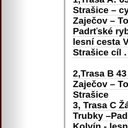
Strašice – c
Zaječov – To
Padrťské ryb
lesní cesta 
Strašice cíl .
2,Trasa B 43
Zaječov – To
Strašice
3, Trasa C Ž
Trubky –Pad
Kolvín - les