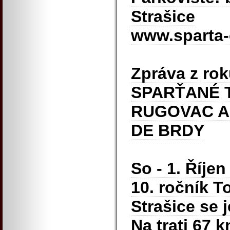
Strašice
www.sparta-
Zpráva z ro
SPARŤANÉ 
RUGOVAC A
DE BRDY
So - 1. Říje
10. ročník T
Strašice se 
Na trati 67 