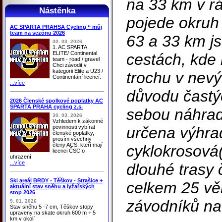
na 33 km v r
Nástěnka
pojede okruh
AC SPARTA PRAHSA Cycling ‘‘ můj
team na sezónu 2026
63 a 33 km j
30. 03. 2026
1. AC SPARTA
ELITE/ Continental
cestách, kde 
team - road / gravel
Chci závodit v
kategorii Elite a U23 /
trochu v nev
Continentání licencí.
...více
důvodu častýc
2026 Členské spolkové poplatky AC
SPARTA PRAHA cycling z.s.
sebou náhrad
30. 03. 2026
Vzhledem k zákonné
povinnosti vybírat
určena výhra
členské poplatky,
prosím všechny
členy ACS, kteří mají
cyklokrosová(
licenci ČSC o
uhrazení
...více
dlouhé trasy
Ski areál BRDY - Těškov - Strašice +
celkem 25 vě
aktuální stav sněhu a lyžařských
stop 2026
závodníků na
9. 01. 2026
Stav sněhu 5 -7 cm, Těškov stopy
upraveny na skate okruh 600 m + 5
km v okolí