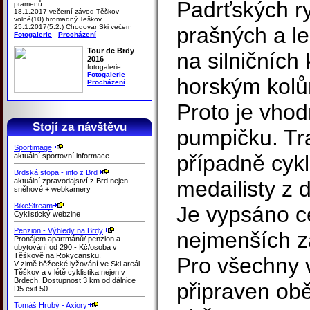
Padrťských r
pramenů
18.1.2017 večerní závod Těškov
volně(10) hromadný Teškov
25.1.2017(5.2.) Chodovar Ski večern
prašných a l
Fotogalerie
-
Procházení
Tour de Brdy
na silničních
2016
fotogalerie
Fotogalerie
-
horským kolů
Procházení
Proto je vho
Stojí za návštěvu
pumpičku. Tr
Sportimage
případně cykl
aktuální sportovní informace
Brdská stopa - info z Brd
aktuální zpravodajství z Brd nejen
medailisty z 
sněhové + webkamery
BikeStream
Je vypsáno c
Cyklistický webzine
Penzion - Výhledy na Brdy
nejmenších z
Pronájem apartmánů/ penzion a
ubytování od 290,- Kč/osoba v
Těškově na Rokycansku.
Pro všechny v
V zimě běžecké lyžování ve Ski areál
Těškov a v létě cyklistika nejen v
Brdech. Dostupnost 3 km od dálnice
připraven ob
D5 exit 50.
Tomáš Hrubý - Axiory