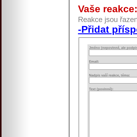
Vaše reakce
Reakce jsou řaze
-Přidat přís
Jméno (nepovinné, ale podpis 
Email:
Nadpis vaší reakce, téma:
Text (povinné):