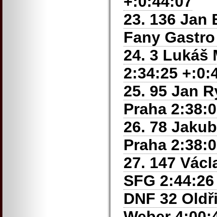
+:0:44:07
23. 136 Jan
Fany Gastro 
24. 3 Lukáš 
2:34:25 +:0:
25. 95 Jan 
Praha
2:38:0
26. 78 Jaku
Praha
2:38:0
27. 147 Václ
SFG 2:44:26
DNF 32 Oldř
Weber 4:00:4