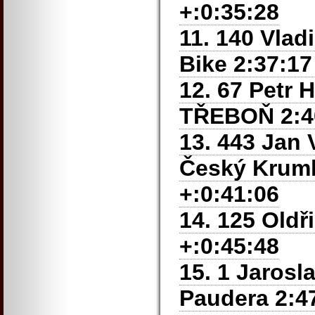
+:0:35:28
11. 140 Vlad
Bike 2:37:17
12. 67 Petr 
TŘEBOŇ 2:40
13. 443 Jan 
Český Kruml
+:0:41:06
14. 125 Oldř
+:0:45:48
15. 1 Jarosl
Paudera 2:47