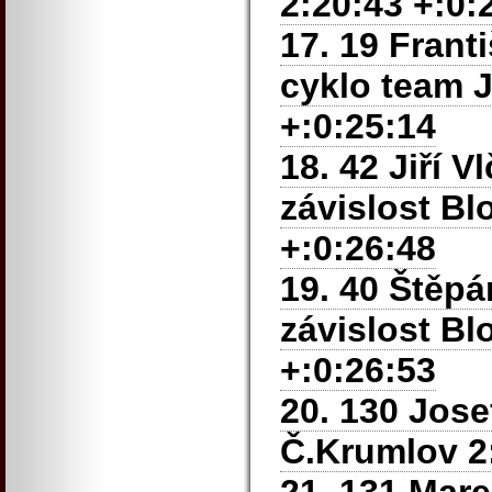
2:20:43 +:0:
17. 19 Fran
cyklo team J
+:0:25:14
18. 42 Jiří 
závislost Bl
+:0:26:48
19. 40 Štěp
závislost Bl
+:0:26:53
20. 130 Jose
Č.Krumlov 2: