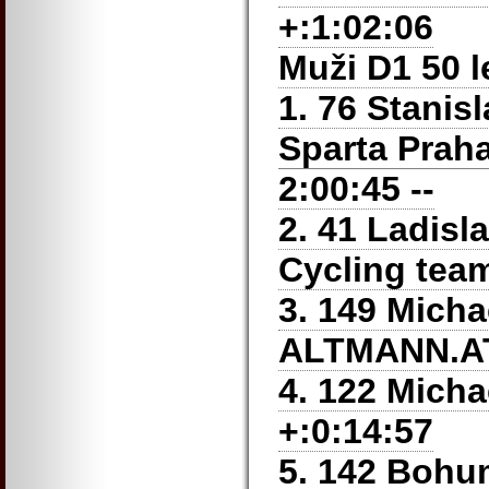
+:1:02:06
Muži D1 50 l
1. 76 Stanis
Sparta Prah
2:00:45 --
2. 41 Ladisl
Cycling team
3. 149 Micha
ALTMANN.AT 
4. 122 Micha
+:0:14:57
5. 142 Bohum