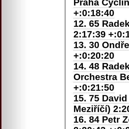
Praha
Cyclin
+:0:18:40
12. 65 Rade
2:17:39 +:0:
13. 30 Ondře
+:0:20:20
14. 48 Rade
Orchestra B
+:0:21:50
15. 75 Davi
Meziříčí) 2:
16. 84 Petr 