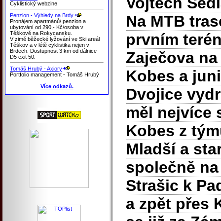
Vojtěch Sedl
Cyklistický webzine
Penzion - Výhledy na Brdy
Na MTB tras
Pronájem apartmánů/ penzion a
ubytování od 290,- Kč/osoba v
Těškově na Rokycansku.
prvním teré
V zimě běžecké lyžování ve Ski areál
Těškov a v létě cyklistika nejen v
Brdech. Dostupnost 3 km od dálnice
Zaječova na
D5 exit 50.
Tomáš Hrubý - Axiory
Kobes a juni
Portfolio management - Tomáš Hrubý
Více odkazů.
Dvojice vydr
měl nejvíce 
Kobes z tý
Mladší a star
společně na 
Strašic k P
a zpět přes 