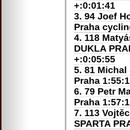
+:0:01:41
3. 94 Joef H
Praha
cyclin
4. 118 Maty
DUKLA PRAH
+:0:05:55
5. 81 Micha
Praha
1:55:1
6. 79 Petr M
Praha
1:57:1
7. 113 Vojt
SPARTA PR