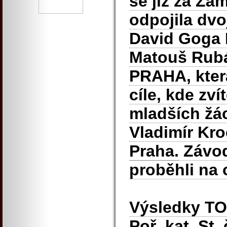
se již za Z
odpojila dvo
David Goga 
Matouš Rub
PRAHA,
kter
cíle, kde zví
mladších žác
Vladimír Kr
Praha.
Závody
proběhli na 
Výsledky T
Poř. kat. St