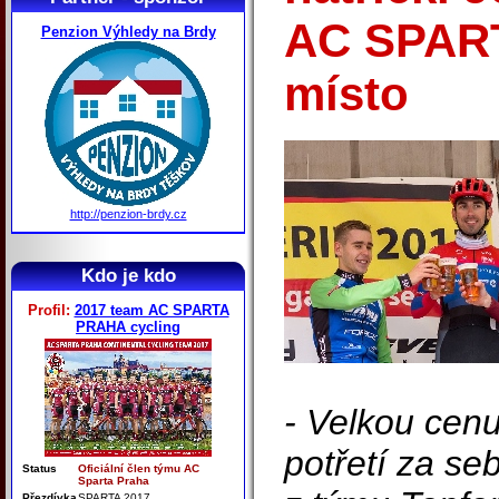
AC SPAR
Penzion Výhledy na Brdy
místo
http://penzion-brdy.cz
Kdo je kdo
Profil:
2017 team AC SPARTA
PRAHA cycling
- Velkou cenu
potřetí za se
Status
Oficiální člen týmu AC
Sparta Praha
Přezdívka
SPARTA 2017