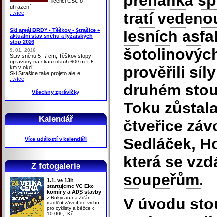
přeháňka sp
licenci ČSC o
uhrazení
...více
tratí veden
Ski areál BRDY - Těškov - Strašice +
lesních asf
aktuální stav sněhu a lyžařských
stop 2026
šotolinovýc
9. 01. 2026
Stav sněhu 5 -7 cm, Těškov stopy
upraveny na skate okruh 600 m + 5
prověřili sí
km v okolí
Ski Strašice take projeto ale je
...více
druhém stou
Všechny zprávičky
Toku zůstala
Kalendář
čtveřice záv
Sedláček, Ho
Více událostí v kalendáři
která se vzd
Z fotogalerie
soupeřům.
1.1. ve 13h
startujeme VC Eko
komíny a ADS stavby
z Rokycan na Žďár -
V úvodu sto
tradiční závod do vrchu
pro cyklisty a běžce o
10 000,- Kč