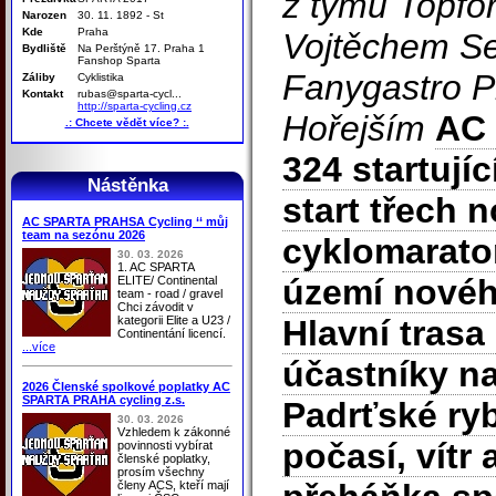
z týmu Topfo
Narozen
30. 11. 1892 - St
Kde
Praha
Vojtěchem S
Bydliště
Na Perštýně 17. Praha 1
Fanshop Sparta
Fanygastro P
Záliby
Cyklistika
Kontakt
rubas@sparta-cycl...
http://sparta-cycling.cz
Hořejším
AC 
.: Chcete vědět více? :.
324 startují
Nástěnka
start třech n
AC SPARTA PRAHSA Cycling ‘‘ můj
team na sezónu 2026
cyklomarato
30. 03. 2026
1. AC SPARTA
území nové
ELITE/ Continental
team - road / gravel
Chci závodit v
kategorii Elite a U23 /
Hlavní trasa
Continentání licencí.
...více
účastníky na
2026 Členské spolkové poplatky AC
SPARTA PRAHA cycling z.s.
Padrťské ry
30. 03. 2026
Vzhledem k zákonné
počasí, vítr
povinnosti vybírat
členské poplatky,
prosím všechny
členy ACS, kteří mají