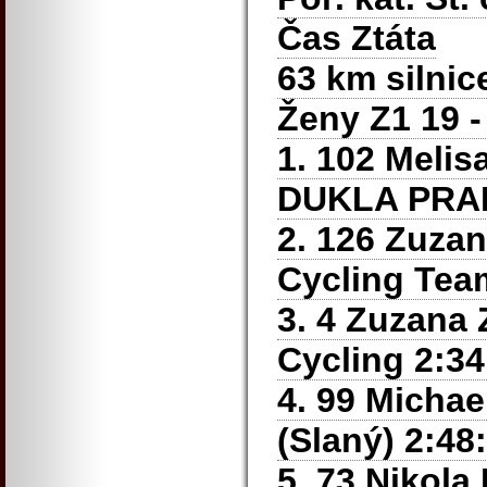
Čas Ztáta
63 km silni
Ženy Z1 19 - 
1. 102 Meli
DUKLA PRAHA
2. 126 Zuza
Cycling Team
3. 4 Zuzana
Cycling 2:34
4. 99 Micha
(Slaný) 2:48
5. 73 Nikol