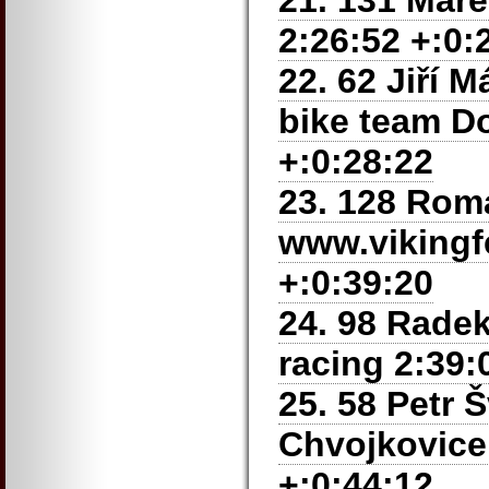
21. 131 Mar
2:26:52 +:0:
22. 62 Jiří
bike team Do
+:0:28:22
23. 128 Rom
www.vikingfe
+:0:39:20
24. 98 Rade
racing 2:39:
25. 58 Petr 
Chvojkovice 
+:0:44:12