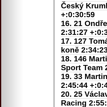
Český Kruml
+:0:30:59
16. 21 Ondř
2:31:27 +:0:
17. 127 Tom
koně 2:34:23
18. 146 Mar
Sport Team 2
19. 33 Marti
2:45:44 +:0:
20. 25 Václ
Racing 2:55: