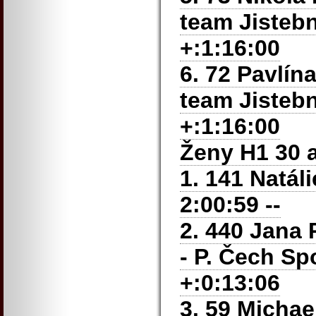
team Jistebn
+:1:16:00
6. 72 Pavlín
team Jistebn
+:1:16:00
Ženy H1 30 a
1. 141 Natá
2:00:59 --
2. 440 Jana 
- P. Čech Sp
+:0:13:06
3. 59 Micha