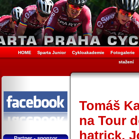
HOME
Sparta Junior
Cykloakademie
Fotogalerie
stažení
Tomáš Kal
na Tour d
hatrick. J
Partner - sponzor