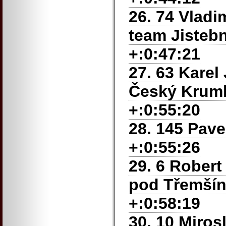
26. 74 Vladi
team Jistebn
+:0:47:21
27. 63 Karel
Český Kruml
+:0:55:20
28. 145 Pave
+:0:55:26
29. 6 Robert
pod Třemšín
+:0:58:19
30. 10 Miros