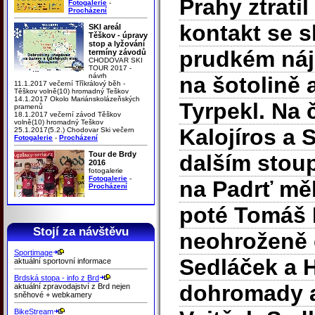
Prahy ztratil
Fotogalerie
-
Procházení
kontakt se s
SKI areál
Těškov - úpravy
stop a lyžování
prudkém náj
termíny závodů
CHODOVAR SKI
TOUR 2017 -
návrh
na šotolině 
11.1.2017 večerní Tříkrálový běh -
Těškov volně(10) hromadný Teškov
14.1.2017 Okolo Mariánskolázeňských
Tyrpekl. Na 
pramenů
18.1.2017 večerní závod Těškov
volně(10) hromadný Teškov
Kalojíros a 
25.1.2017(5.2.) Chodovar Ski večern
Fotogalerie
-
Procházení
Tour de Brdy
dalším stoup
2016
fotogalerie
Fotogalerie
-
na Padrť měl
Procházení
poté Tomáš 
Stojí za návštěvu
neohroženě d
Sportimage
Sedláček a H
aktuální sportovní informace
Brdská stopa - info z Brd
dohromady a 
aktuální zpravodajství z Brd nejen
sněhové + webkamery
BikeStream