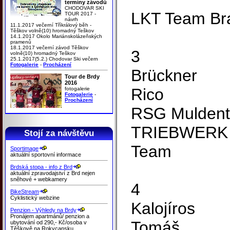
termíny závodů
CHODOVAR SKI
LKT Team Br
TOUR 2017 -
návrh
11.1.2017 večerní Tříkrálový běh -
Těškov volně(10) hromadný Teškov
14.1.2017 Okolo Mariánskolázeňských
pramenů
18.1.2017 večerní závod Těškov
3
volně(10) hromadný Teškov
25.1.2017(5.2.) Chodovar Ski večern
Fotogalerie
-
Procházení
Brückner
Tour de Brdy
2016
Rico
fotogalerie
Fotogalerie
-
Procházení
RSG Muldent
TRIEBWERK 
Stojí za návštěvu
Team
Sportimage
aktuální sportovní informace
Brdská stopa - info z Brd
aktuální zpravodajství z Brd nejen
sněhové + webkamery
4
BikeStream
Cyklistický webzine
Kalojíros
Penzion - Výhledy na Brdy
Pronájem apartmánů/ penzion a
Tomáš
ubytování od 290,- Kč/osoba v
Těškově na Rokycansku.