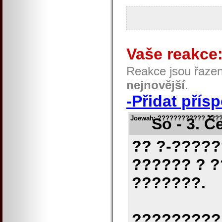
Vaše reakce
Reakce jsou řaze
nejnovější
.
-Přidat přís
Joewah
: ???????????? ???
So - 3. Č
?? ?-?????
?????? ? 
???????.
?????????