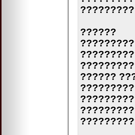
?????????
??????
?????????
?????????
?????????
?????? ??
?????????
?????????
?????????
?????????