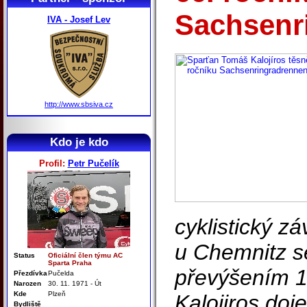
Sachsenr
IVA - Josef Lev
http://www.sbsiva.cz
Kdo je kdo
Profil:
Petr Pučelík
cyklistický z
u Chemnitz se
Status
Oficiální člen týmu AC
Sparta Praha
převýšením 
Přezdívka
Pučelda
Narozen
30. 11. 1971 - Út
Kde
Plzeň
Kalojiros doj
Bydliště