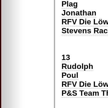
Plag
Jonathan
RFV Die Lö
Stevens Rac
13
Rudolph
Poul
RFV Die Lö
P&S Team T