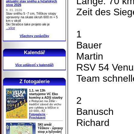
Länge: 70 k
aktuální stav sněhu a lyžařských
stop 2026
Zeit des Sieg
9. 01. 2026
Stav sněhu 5 -7 cm, Těškov stopy
upraveny na skate okruh 600 m + 5
km v okolí
Ski Strašice take projeto ale je
...více
1
Všechny zprávičky
Bauer
Kalendář
Martin
RSV 54 Venu
Více událostí v kalendáři
Team schnelle
Z fotogalerie
1.1. ve 13h
startujeme VC Eko
2
komíny a ADS stavby
z Rokycan na Žďár -
tradiční závod do vrchu
pro cyklisty a běžce o
Banusch
10 000,- Kč
Fotogalerie
-
Procházení
Richard
SKI areál
Těškov - úpravy
stop a lyžování