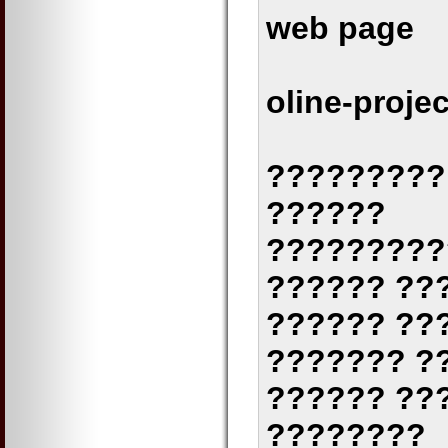
web page
oline-projec
?????????
??????
?????????
?????? ??
?????? ??
??????? ?
?????? ??
????????