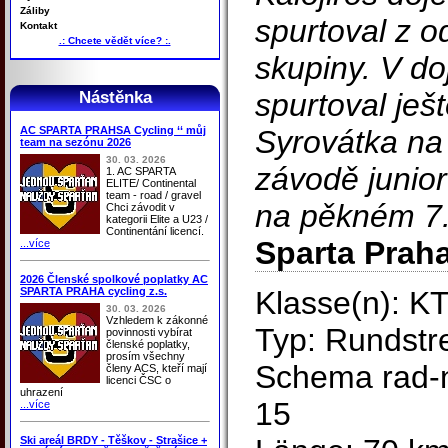
Záliby
spurtoval z o
Kontakt
.: Chcete vědět více? :.
skupiny. V do
spurtoval ješ
Nástěnka
AC SPARTA PRAHSA Cycling ‘‘ můj
Syrovátka na
team na sezónu 2026
30. 03. 2026
závodě junior
1. AC SPARTA
ELITE/ Continental
team - road / gravel
na pěkném 7.
Chci závodit v
kategorii Elite a U23 /
Continentání licencí.
Sparta Praha
...více
2026 Členské spolkové poplatky AC
SPARTA PRAHA cycling z.s.
Klasse(n): K
30. 03. 2026
Vzhledem k zákonné
Typ: Rundst
povinnosti vybírat
členské poplatky,
prosím všechny
Schema rad-n
členy ACS, kteří mají
licenci ČSC o
uhrazení
15
...více
Ski areál BRDY - Těškov - Strašice +