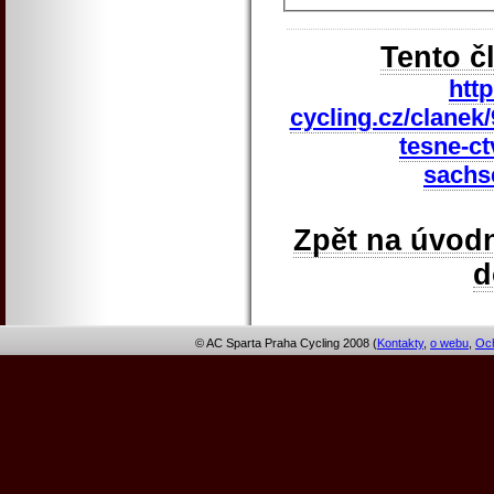
Tento č
htt
cycling.cz/clanek
tesne-ct
sachs
Zpět na úvodn
© AC Sparta Praha Cycling 2008 (
Kontakty
,
o webu
,
Och