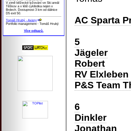
V zimě běžecké lyžování ve Ski areál
Těškov a v létě cyklistika nejen v
Brdech. Dostupnost 3 km od dálnice
D5 exit 50.
AC Sparta P
Tomáš Hrubý - Axiory
Portfolio management - Tomáš Hrubý
Více odkazů.
5
Jägeler
Robert
RV Elxleben
P&S Team T
6
Dinkler
Jonathan