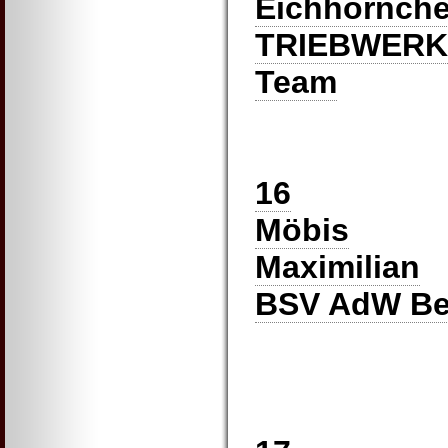
Eichhörnch
TRIEBWERK 
Team
16
Möbis
Maximilian
BSV AdW Be