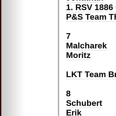
1. RSV 1886 
P&S Team T
7
Malcharek
Moritz
LKT Team B
8
Schubert
Erik