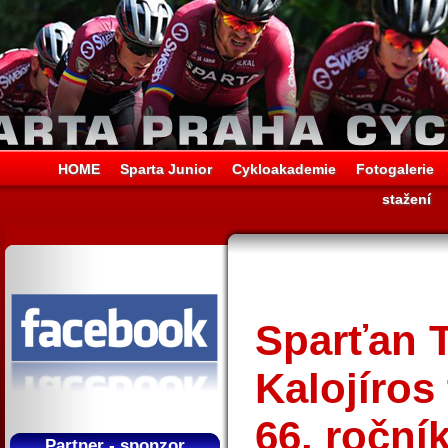
HOME
Sparta Junior
Cykloakademie
Fotogalerie
stažení
Sparťan 
Kalojíros
66. roční
Partner - sponzor