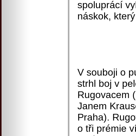
spoluprácí v
náskok, který
V souboji o p
strhl boj v p
Rugovacem (F
Janem Kraus
Praha). Rugo
o tři prémie 