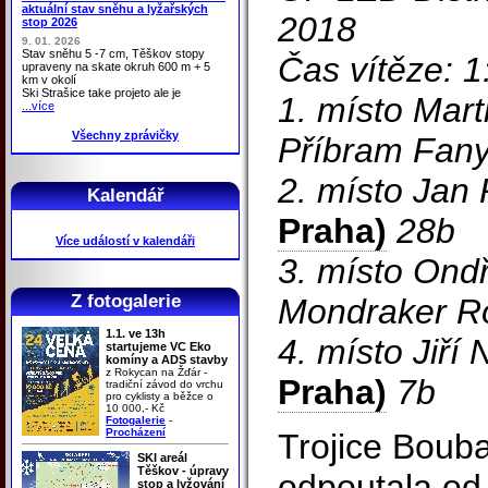
aktuální stav sněhu a lyžařských
2018
stop 2026
9. 01. 2026
Stav sněhu 5 -7 cm, Těškov stopy
Čas vítěze: 
upraveny na skate okruh 600 m + 5
km v okolí
Ski Strašice take projeto ale je
1. místo Mar
...více
Všechny zprávičky
Příbram Fany
2. místo Jan
Kalendář
Praha)
28b
Více událostí v kalendáři
3. místo Ondř
Z fotogalerie
Mondraker R
1.1. ve 13h
4. místo Jiř
startujeme VC Eko
komíny a ADS stavby
z Rokycan na Žďár -
Praha)
7b
tradiční závod do vrchu
pro cyklisty a běžce o
10 000,- Kč
Fotogalerie
-
Procházení
Trojice Bouba
SKI areál
Těškov - úpravy
odpoutala od
stop a lyžování