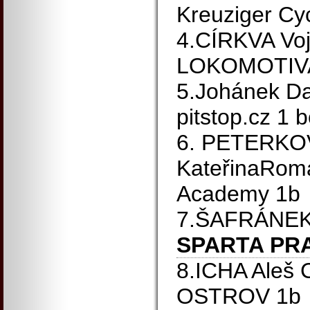
Kreuziger Cy
4.CÍRKVA Voj
LOKOMOTIV
5.Johánek Da
pitstop.cz 1 
6. PETERKO
KateřinaRoma
Academy 1b
7.ŠAFRÁNEK
SPARTA PR
8.ICHA Ale
OSTROV 1b