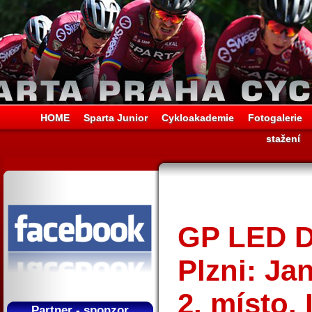
HOME
Sparta Junior
Cykloakademie
Fotogalerie
stažení
GP LED Di
Plzni: Ja
2. místo.
Partner - sponzor