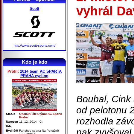
vyhrál D
Scott
http://www.scott-sports.com/
Kdo je kdo
Profil:
2014 team AC SPARTA
PRAHA cycling
Boubal, Cink
od pelotonu 
Status
Oficiální člen týmu AC Sparta
Praha
rozhodla závo
Narozen
11. 12. 2014 - Čt
Kde
pak zvyšoval 
Bydliště
Fanshop sparta Na Perstýně
17. Praha 1