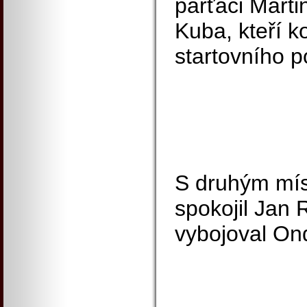
parťáci Marti
Kuba, kteří k
startovního p
S druhým mí
spokojil Jan 
vybojoval Ond