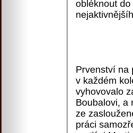
obléknout do
nejaktivnější
Prvenství na
v každém kole
vyhovovalo z
Boubalovi, a 
ze zasloužené
práci samozře