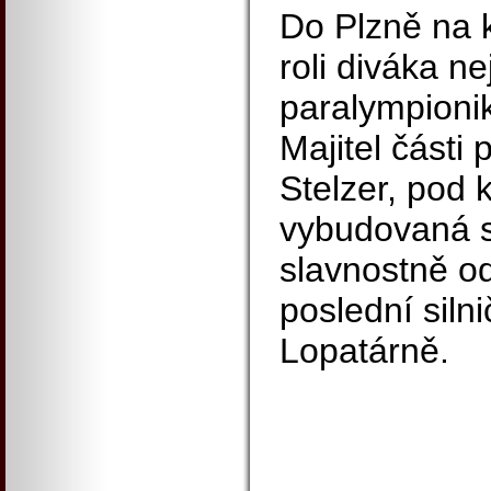
Do Plzně na ko
roli diváka n
paralympionik 
Majitel části
Stelzer, pod 
vybudovaná s
slavnostně o
poslední siln
Lopatárně.