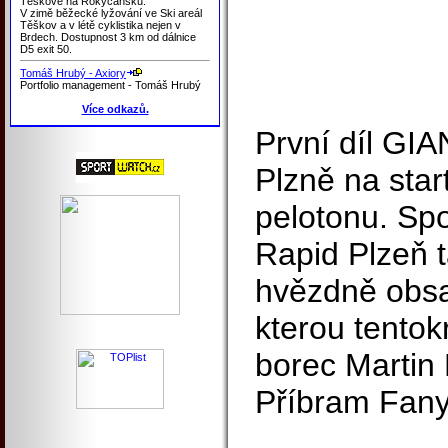
Těškově na Rokycansku.
V zimě běžecké lyžování ve Ski areál
Těškov a v létě cyklistika nejen v
Brdech. Dostupnost 3 km od dálnice
D5 exit 50.
Tomáš Hrubý - Axiory
Portfolio management - Tomáš Hrubý
Více odkazů.
První díl GIA
Plzně na sta
pelotonu. Spo
Rapid Plzeň t
hvězdně obsa
kterou tentok
borec Martin
Příbram Fany