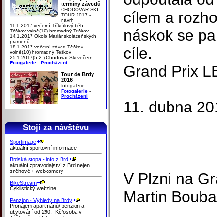
termíny závodů
CHODOVAR SKI
cílem a rozho
TOUR 2017 -
návrh
11.1.2017 večerní Tříkrálový běh -
náskok se pa
Těškov volně(10) hromadný Teškov
14.1.2017 Okolo Mariánskolázeňských
pramenů
18.1.2017 večerní závod Těškov
cíle.
volně(10) hromadný Teškov
25.1.2017(5.2.) Chodovar Ski večern
Fotogalerie
-
Procházení
Grand Prix LE
Tour de Brdy
2016
fotogalerie
Fotogalerie
-
Procházení
11. dubna 20
Stojí za návštěvu
Sportimage
aktuální sportovní informace
Brdská stopa - info z Brd
aktuální zpravodajství z Brd nejen
sněhové + webkamery
V Plzni na Gr
BikeStream
Cyklistický webzine
Martin Bouba
Penzion - Výhledy na Brdy
Pronájem apartmánů/ penzion a
ubytování od 290,- Kč/osoba v