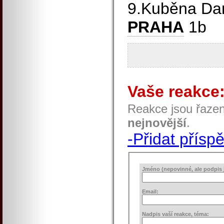
9.Kuběna Da
PRAHA
1b
Vaše reakce
Reakce jsou řaze
nejnovější
.
-Přidat přísp
Jméno (nepovinné, ale podpis j
Email:
Nadpis vaší reakce, téma: