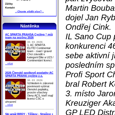
Záliby
Martin Bouba
Kontakt
.: Chcete vědět více? :.
dojel Jan Ryb
Ondřej Cink.
Nástěnka
IL Sano Cup 
AC SPARTA PRAHSA Cycling ‘‘ můj
team na sezónu 2026
30. 03. 2026
konkurenci 4
1. AC SPARTA
ELITE/ Continental
team - road / gravel
sebe aktivní 
Chci závodit v
kategorii Elite a U23 /
Continentání licencí.
posledním sp
...více
Profi Sport 
2026 Členské spolkové poplatky AC
SPARTA PRAHA cycling z.s.
30. 03. 2026
bral Robert K
Vzhledem k zákonné
povinnosti vybírat
členské poplatky,
3. místo Jar
prosím všechny
členy ACS, kteří mají
licenci ČSC o
Kreuziger Ak
uhrazení
...více
GP LED Distr
Ski areál BRDY - Těškov - Strašice +