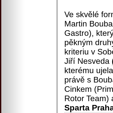
Ve skvělé fo
Martin Bouba
Gastro), kter
pěkným druh
kriteriu v So
Jiří Nesveda
kterému ujela
právě s Bou
Cinkem (Prim
Rotor Team)
Sparta Praha