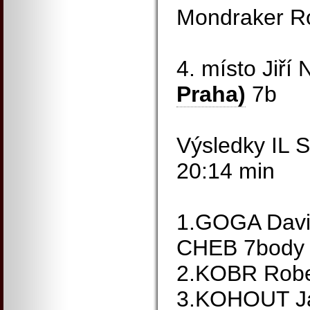
Mondraker R
4. místo Jiř
Praha)
7b
Výsledky IL
20:14 min
1.GOGA Dav
CHEB 7body
2.KOBR Robe
3.KOHOUT J