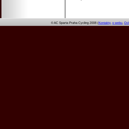
© AC Sparta Praha Cycling 2008 (
Kontakty
,
o webu
,
Och