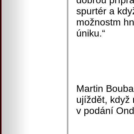
dobrou přípr
spurtér a kdy
možnostm hne
úniku.“
Martin Boubal 
ujíždět, když
v podání Ond