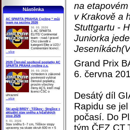
na etapovém
Nástěnka
v Krakově a 
AC SPARTA PRAHSA Cycling ‘‘ můj
team na sezónu 2026
Stuttgartu -
30. 03. 2026
1. AC SPARTA
ELITE/ Continental
Juniorka jed
team - road / gravel
Chci závodit v
kategorii Elite a U23 /
Jeseníkách(V
Continentání licencí.
...více
Grand Prix 
2026 Členské spolkové poplatky AC
SPARTA PRAHA cycling z.s.
6. června 20
30. 03. 2026
Vzhledem k zákonné
povinnosti vybírat
členské poplatky,
prosím všechny
členy ACS, kteří mají
licenci ČSC o
Desátý díl G
uhrazení
...více
Rapidu se jel
Ski areál BRDY - Těškov - Strašice +
aktuální stav sněhu a lyžařských
počasí. Do Pl
stop 2026
9. 01. 2026
Stav sněhu 5 -7 cm, Těškov stopy
tým ČEZ CT T
upraveny na skate okruh 600 m + 5