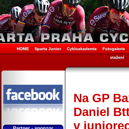
HOME
Sparta Junior
Cykloakademie
Fotogalerie
stažení
Na GP Ba
Daniel Bt
v juniore
Partner - sponzor