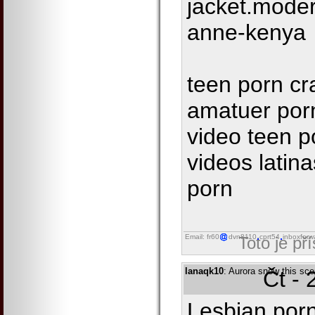
jacket.moder
anne-kenya
teen porn cr
amatuer porn
video teen p
videos latin
porn
Email: fr60
dvn8110
cprt54
inboxforw
Toto je př
lanaqk10
: Aurora snow this sce
Čt - 
Lesbian porn