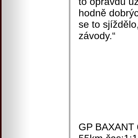
to opravdu už
hodně dobrýc
se to sjíždělo
závody.“
GP BAXANT 6