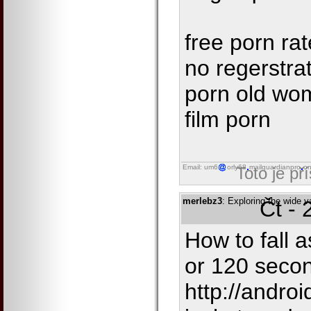
free porn ra
no regerstra
porn old wo
film porn
Email: um6
orly68
mailguardianpro
on
Toto je př
merlebz3
: Exploring the wide v
Čt - 
How to fall a
or 120 secon
http://androi