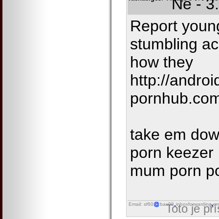
Ne - 3
Report youn
stumbling ac
how they
http://androi
pornhub.com
take em dow
porn keezer 
mum porn p
Email: sf60
bax98
inboxforwarding
on
Toto je př