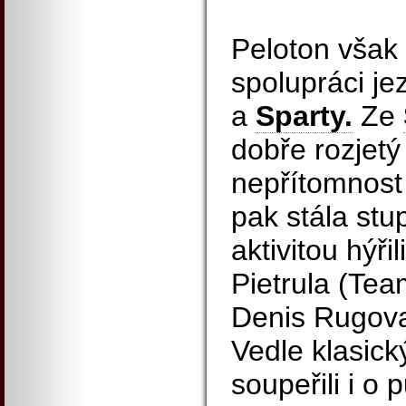
Peloton však t
spolupráci j
a
Sparty.
Ze
dobře rozjetý
nepřítomnost 
pak stála stu
aktivitou hýři
Pietrula (Te
Denis Rugova
Vedle klasic
soupeřili i o