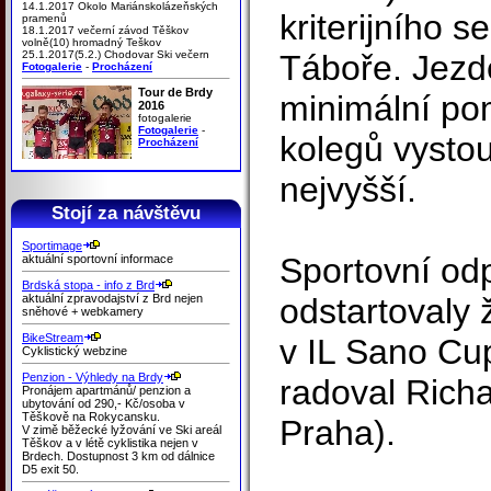
14.1.2017 Okolo Mariánskolázeňských
kriterijního se
pramenů
18.1.2017 večerní závod Těškov
volně(10) hromadný Teškov
25.1.2017(5.2.) Chodovar Ski večern
Táboře. Jezde
Fotogalerie
-
Procházení
Tour de Brdy
minimální po
2016
fotogalerie
Fotogalerie
-
kolegů vysto
Procházení
nejvyšší.
Stojí za návštěvu
Sportimage
Sportovní od
aktuální sportovní informace
Brdská stopa - info z Brd
aktuální zpravodajství z Brd nejen
odstartovaly 
sněhové + webkamery
BikeStream
v IL Sano Cup
Cyklistický webzine
Penzion - Výhledy na Brdy
radoval Rich
Pronájem apartmánů/ penzion a
ubytování od 290,- Kč/osoba v
Těškově na Rokycansku.
Praha).
V zimě běžecké lyžování ve Ski areál
Těškov a v létě cyklistika nejen v
Brdech. Dostupnost 3 km od dálnice
D5 exit 50.