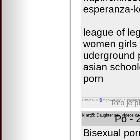
esperanza-k
league of le
women girls
uderground 
asian school
porn
Email: bx11
reg6310
usb97
mailguar
Toto je 
kimtj5
: Daughter sex videos dau
Po - 
Bisexual por