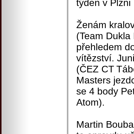
týden v Plzni
Ženám kralov
(Team Dukla P
přehledem do
vítězství. Jun
(ČEZ CT Tábo
Masters jezdc
se 4 body Pe
Atom).
Martin Boubal