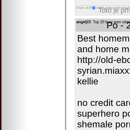
Email: ek18
orly68
mailguardianpro
o
Toto je př
angeljl3
: Top 20 best porn si
Po - 
Best homema
and home mo
http://old-eb
syrian.miax
kellie
no credit car
superhero p
shemale por