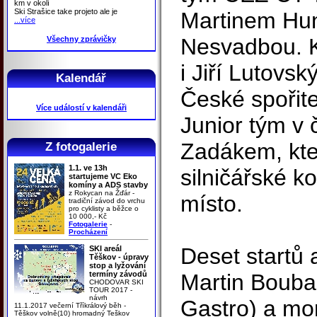
km v okolí
Ski Strašice take projeto ale je
Martinem Hu
...více
Nesvadbou. K
Všechny zprávičky
i Jiří Lutovsk
Kalendář
České spořite
Více událostí v kalendáři
Junior tým v
Zadákem, kter
Z fotogalerie
1.1. ve 13h
silničářské k
startujeme VC Eko
komíny a ADS stavby
z Rokycan na Žďár -
místo.
tradiční závod do vrchu
pro cyklisty a běžce o
10 000,- Kč
Fotogalerie
-
Procházení
Deset startů 
SKI areál
Těškov - úpravy
stop a lyžování
termíny závodů
Martin Bouba
CHODOVAR SKI
TOUR 2017 -
návrh
Gastro) a mo
11.1.2017 večerní Tříkrálový běh -
Těškov volně(10) hromadný Teškov