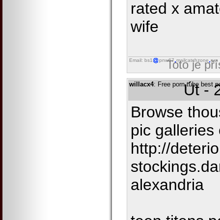
rated x amat
wife
Email: bs1
pnw67
mailcatchzone
run
Toto je př
willacx4
: Free porn tube best 
Út - 
Browse thou
pic gallerie
http://deterio
stockings.da
alexandria