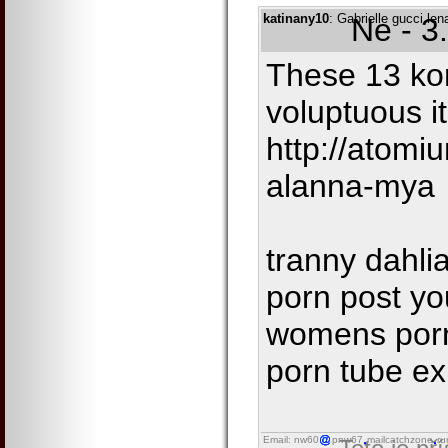
katinany10
: Gabrielle gucci l
Ne - 3
These 13 kor
voluptuous it
http://atom
alanna-mya
tranny dahli
porn post yo
womens porn
porn tube e
Email: nw60
pnw67
mailcatchzone
ru