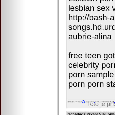
lesbian sex 
http://bash-
songs.hd.ur
aubrie-alina
free teen go
celebrity por
porn sample 
porn porn st
Email: vm18
avgo61
inboxforwarding
Toto je př
rachaelgc3
: Vintage 5 070 vid