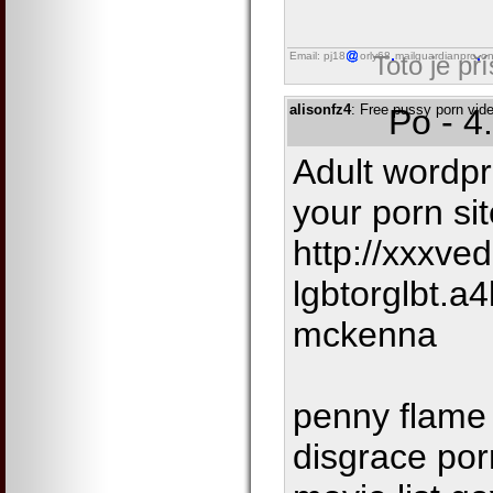
Email: pj18
orly68
mailguardianpro
on
Toto je př
alisonfz4
: Free pussy porn vi
Po - 4
Adult wordp
your porn si
http://xxxv
lgbtorglbt.a
mckenna
penny flame 
disgrace por