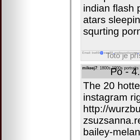
indian flash
atars sleepi
squrting por
Email: bw69
eog38
mailguardianpro
Toto je př
mikeej7
: 1800s 1900s portraits 
Po - 4
The 20 hott
instagram ri
http://wurzb
zsuzsanna.r
bailey-melan