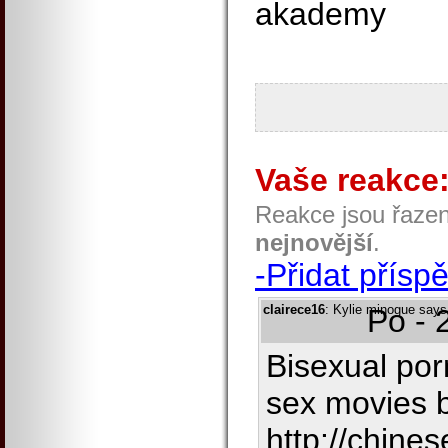
akademy
Vaše reakce
Reakce jsou řaze
nejnovější
.
-Přidat přísp
clairece16
: Kylie minogue says
Po - 
Bisexual por
sex movies 
http://chine