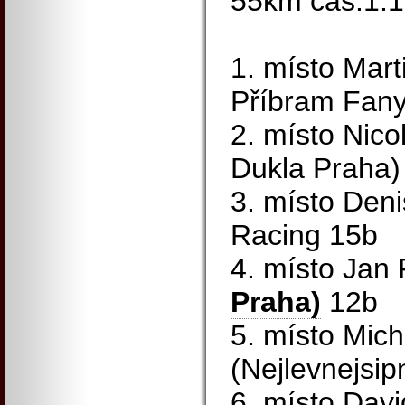
55km čas:1:1
1. místo Mar
Příbram Fany
2. místo Nico
Dukla Praha)
3. místo Den
Racing 15b
4. místo Jan
Praha)
12b
5. místo Mich
(Nejlevnejsip
6. místo Dav