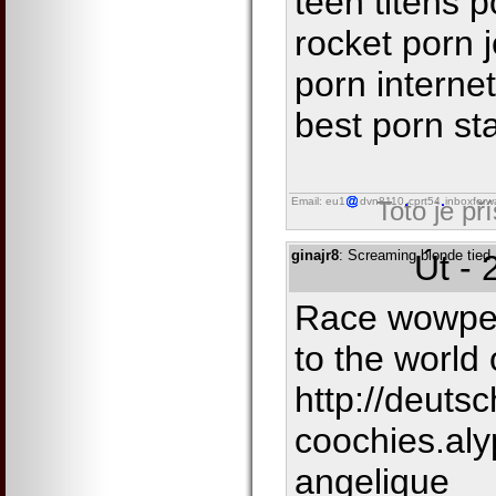
teen titens 
rocket porn 
porn interne
best porn st
Email: eu1
dvn8110
cprt54
inboxforw
Toto je př
ginajr8
: Screaming blonde tied
Út - 
Race wowped
to the world 
http://deutsc
coochies.al
angelique