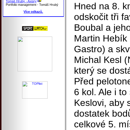
Tomáš Hrubý - Axiory
Hned na 8. km
Portfolio management - Tomáš Hrubý
Více odkazů.
odskočit tři f
Boubal a jeho
Martin Hebík
Gastro) a skv
Michal Kesl (
který se dost
Před pelotone
6 kol. Ale i to
Keslovi, aby 
dostatek bodů
celkové 5. mí