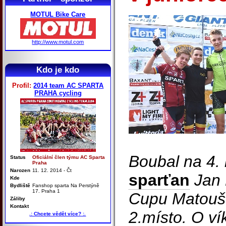
MOTUL Bike Care
http://www.motul.com
Kdo je kdo
Profil:
2014 team AC SPARTA
PRAHA cycling
Boubal na 4.
Status
Oficiální člen týmu AC Sparta
Praha
Narozen
11. 12. 2014 - Čt
sparťan
Jan 
Kde
Bydliště
Fanshop sparta Na Perstýně
17. Praha 1
Cupu Matouš
Záliby
Kontakt
2.místo. O ví
.: Chcete vědět více? :.