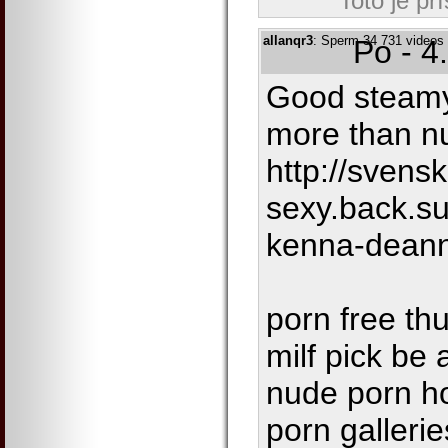
Toto je př
allanqr3
: Sperm 34 731 videos 
Po - 4
Good steamy
more than nu
http://svens
sexy.back.su
kenna-dean
porn free th
milf pick be
nude porn h
porn gallerie