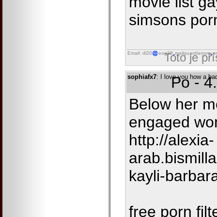
movie list g
simsons po
Email: dl20
eog38
mailguardianpro
o
Toto je př
sophiafx7
: I love you how a ba
Po - 4
Below her mo
engaged wom
http://alexia-
arab.bismill
kayli-barbar
free porn fil