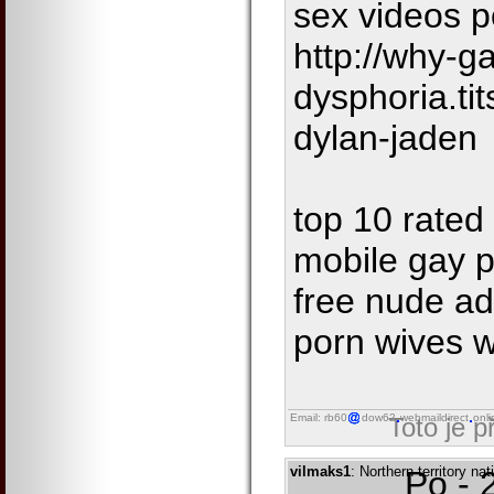
sex videos 
http://why-g
dysphoria.ti
dylan-jaden
top 10 rated 
mobile gay 
free nude ad
porn wives w
Email: rb60
dow62
webmaildirect
onli
Toto je 
vilmaks1
: Northern territory n
Po - 