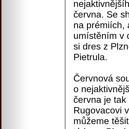
nejaktivnější
června. Se 
na prémiích, 
umístěním v 
si dres z Plz
Pietrula.
Červnová sou
o nejaktivněj
června je tak 
Rugovacovi v
můžeme těšit