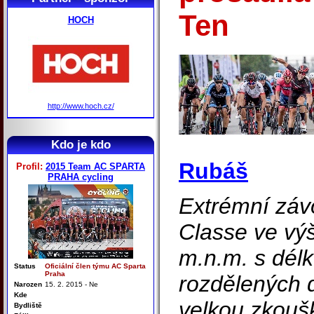
Ten
HOCH
http://www.hoch.cz/
Kdo je kdo
Rubáš
Profil:
2015 Team AC SPARTA
PRAHA cycling
Extrémní závo
Classe ve vý
m.n.m. s dél
Status
Oficiální člen týmu AC Sparta
Praha
rozdělených d
Narozen
15. 2. 2015 - Ne
Kde
velkou zkouš
Bydliště