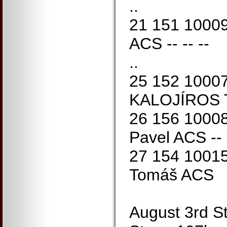
..
21 151 1000
ACS -- -- --
..
25 152 1000
KALOJÍROS To
26 156 100
Pavel ACS -- -
27 154 100
Tomáš ACS
August 3rd S