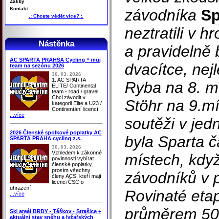
Záliby
Kontakt
závodníka
Sp
.: Chcete vědět více? :.
neztratili v 
Nástěnka
a pravidelně 
AC SPARTA PRAHSA Cycling ‘‘ můj
dvacítce, nej
team na sezónu 2026
30. 03. 2026
1. AC SPARTA
Ryba na 8. mí
ELITE/ Continental
team - road / gravel
Chci závodit v
Stöhr na 9.m
kategorii Elite a U23 /
Continentání licencí.
...více
soutěži v jed
2026 Členské spolkové poplatky AC
byla Sparta č
SPARTA PRAHA cycling z.s.
30. 03. 2026
Vzhledem k zákonné
místech, kdy
povinnosti vybírat
členské poplatky,
prosím všechny
závodníků v p
členy ACS, kteří mají
licenci ČSC o
uhrazení
Rovinaté etap
...více
průměrem 50
Ski areál BRDY - Těškov - Strašice +
aktuální stav sněhu a lyžařských