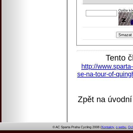
Opište kó
Tento č
http://www.sparta-
se-na-tour-of-quing
Zpět na úvodní
© AC Sparta Praha Cycling 2008 (
Kontakty
,
o webu
,
Och