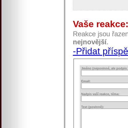
Vaše reakce
Reakce jsou řaze
nejnovější
.
-Přidat přísp
Jméno (nepovinné, ale podpis j
Email:
Nadpis vaší reakce, téma:
Text (povinné):