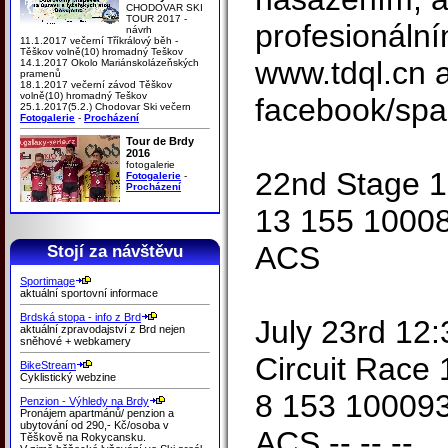
CHODOVAR SKI
TOUR 2017 -
profesionální
návrh
11.1.2017 večerní Tříkrálový běh -
Těškov volně(10) hromadný Teškov
www.tdql.cn 
14.1.2017 Okolo Mariánskolázeňských
pramenů
18.1.2017 večerní závod Těškov
volně(10) hromadný Teškov
facebook/spar
25.1.2017(5.2.) Chodovar Ski večern
Fotogalerie
-
Procházení
Tour de Brdy
2016
fotogalerie
22nd Stage 1
Fotogalerie
-
Procházení
13 155 1000
ACS
Stojí za návštěvu
Sportimage
aktuální sportovní informace
Brdská stopa - info z Brd
July 23rd 12:
aktuální zpravodajství z Brd nejen
sněhové + webkamery
Circuit Race
BikeStream
Cyklistický webzine
8 153 10009
Penzion - Výhledy na Brdy
Pronájem apartmánů/ penzion a
ubytování od 290,- Kč/osoba v
ACS -- -- --
Těškově na Rokycansku.