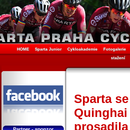
HOME
Sparta Junior
Cykloakademie
Fotogalerie
stažení
Sparta se
Quinghai
prosadila
Partner - sponzor