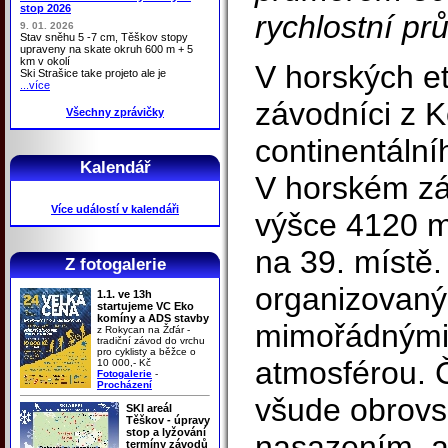
stop 2026
rychlostní pr
9. 01. 2026
Stav sněhu 5 -7 cm, Těškov stopy
upraveny na skate okruh 600 m + 5
km v okolí
V horských et
Ski Strašice take projeto ale je
...více
závodníci z K
Všechny zprávičky
continentáln
Kalendář
V horském z
Více událostí v kalendáři
výšce 4120 m
na 39. místě
Z fotogalerie
organizovaný
1.1. ve 13h
startujeme VC Eko
komíny a ADS stavby
mimořádnými 
z Rokycan na Žďár -
tradiční závod do vrchu
pro cyklisty a běžce o
atmosférou. 
10 000,- Kč
Fotogalerie
-
Procházení
všude obrov
SKI areál
Těškov - úpravy
stop a lyžování
nasazením, al
termíny závodů