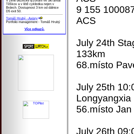
V zimě běžecké lyžování ve Ski areál
Těškov a v létě cyklistika nejen v
9 155 10008
Brdech. Dostupnost 3 km od dálnice
D5 exit 50.
ACS
Tomáš Hrubý - Axiory
Portfolio management - Tomáš Hrubý
Více odkazů.
July 24th St
133km
68.místo Pav
July 25th 10:
Longyangxia
56.místo Jan
July 26th 09: