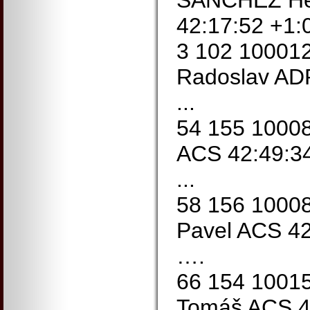
SANCHEZ He
42:17:52 +1:0
3 102 10001
Radoslav ADR
...
54 155 1000
ACS 42:49:34
...
58 156 100
Pavel ACS 42
….
66 154 100
Tomáš ACS 4