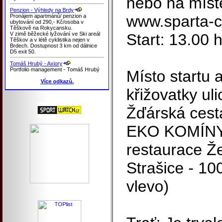
nebo na místě
Penzion - Výhledy na Brdy
www.sparta-c
Pronájem apartmánů/ penzion a
ubytování od 290,- Kč/osoba v
Těškově na Rokycansku.
V zimě běžecké lyžování ve Ski areál
Start: 13.00 
Těškov a v létě cyklistika nejen v
Brdech. Dostupnost 3 km od dálnice
D5 exit 50.
Tomáš Hrubý - Axiory
Portfolio management - Tomáš Hrubý
Místo startu 
Více odkazů.
křižovatky ul
Žďárská cesta
EKO KOMÍNY 
restaurace Ž
Strašice - 1
vlevo)