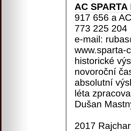
AC SPARTA
917 656 a AC
773 225 204
e-mail: rubas
www.sparta-c
historické výs
novoroční ča
absolutní výs
léta zpracova
Dušan Mastn
2017 Rajchar