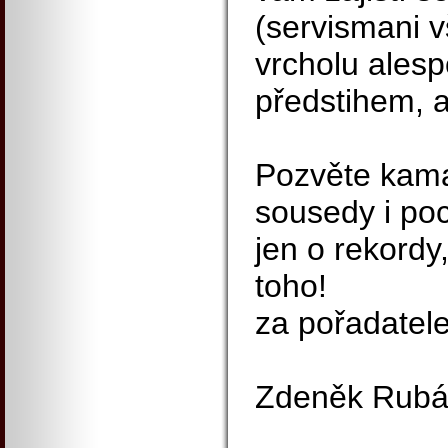
(servismani v
vrcholu ales
předstihem, ab
Pozvěte kama
sousedy i poc
jen o rekordy
toho!
za pořadatel
Zdeněk Rubáš