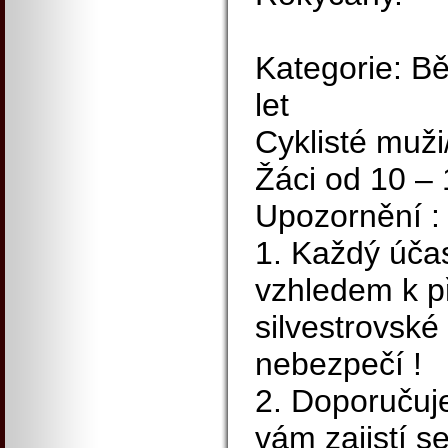
Kategorie: Bě
let
Cyklisté muži
Žáci od 10 – 
Upozornění :
1. Každý účas
vzhledem k p
silvestrovské 
nebezpečí !
2. Doporučuj
vám zajistí se