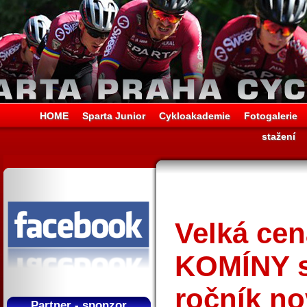
HOME
Sparta Junior
Cykloakademie
Fotogalerie
stažení
Velká ce
KOMÍNY s.
ročník n
Partner - sponzor