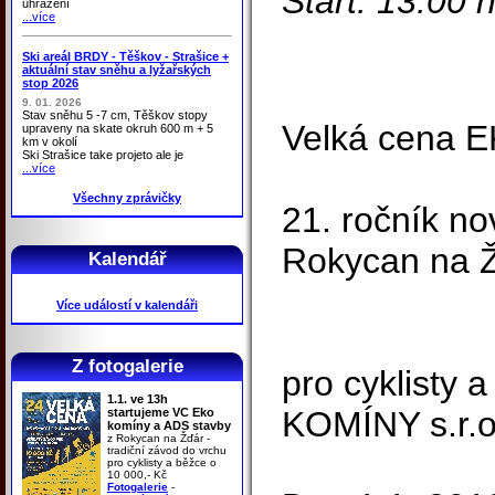
Start: 13.00 
uhrazení
...více
Ski areál BRDY - Těškov - Strašice +
aktuální stav sněhu a lyžařských
stop 2026
9. 01. 2026
Stav sněhu 5 -7 cm, Těškov stopy
Velká cena E
upraveny na skate okruh 600 m + 5
km v okolí
Ski Strašice take projeto ale je
...více
Všechny zprávičky
21. ročník n
Rokycan na 
Kalendář
Více událostí v kalendáři
Z fotogalerie
pro cyklisty 
1.1. ve 13h
KOMÍNY s.r.o
startujeme VC Eko
komíny a ADS stavby
z Rokycan na Žďár -
tradiční závod do vrchu
pro cyklisty a běžce o
10 000,- Kč
Fotogalerie
-