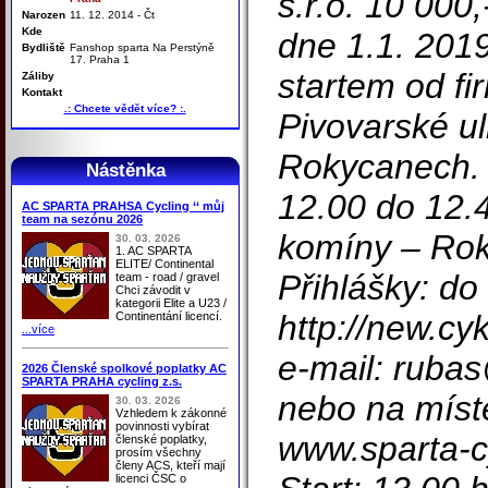
s.r.o. 10 000
Narozen
11. 12. 2014 - Čt
Kde
dne 1.1. 201
Bydliště
Fanshop sparta Na Perstýně
17. Praha 1
startem od f
Záliby
Kontakt
.: Chcete vědět více? :.
Pivovarské ul
Rokycanech. 
Nástěnka
12.00 do 12.4
AC SPARTA PRAHSA Cycling ‘‘ můj
team na sezónu 2026
komíny – Rok
30. 03. 2026
1. AC SPARTA
ELITE/ Continental
Přihlášky: do
team - road / gravel
Chci závodit v
kategorii Elite a U23 /
http://new.cy
Continentání licencí.
...více
e-mail: rubas
2026 Členské spolkové poplatky AC
SPARTA PRAHA cycling z.s.
nebo na místě
30. 03. 2026
Vzhledem k zákonné
povinnosti vybírat
www.sparta-c
členské poplatky,
prosím všechny
členy ACS, kteří mají
licenci ČSC o