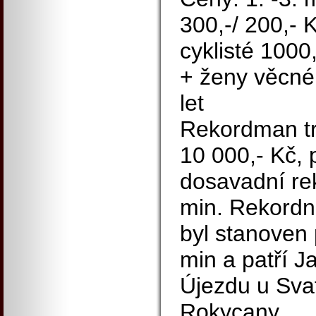
300,-/ 200,- K
cyklisté 1000,
+ ženy věcné
let
Rekordman tr
10 000,- Kč, 
dosavadní re
min. Rekordn
byl stanoven
min a patří J
Újezdu u Sva
Rokycany.