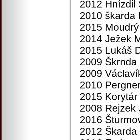
2012 Hnízdil 
2010 škarda 
2015 Moudrý 
2014 Ježek M
2015 Lukáš D
2009 Škrnda 
2009 Václaví
2010 Pergner
2015 Korytár
2008 Rejzek J
2016 Šturmov
2012 Škarda 