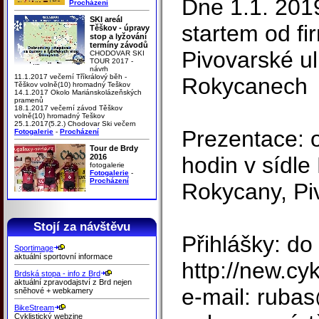
Dne 1.1. 201
Procházení
SKI areál
startem od f
Těškov - úpravy
stop a lyžování
termíny závodů
Pivovarské ul
CHODOVAR SKI
TOUR 2017 -
návrh
11.1.2017 večerní Tříkrálový běh -
Rokycanech
Těškov volně(10) hromadný Teškov
14.1.2017 Okolo Mariánskolázeňských
pramenů
18.1.2017 večerní závod Těškov
volně(10) hromadný Teškov
25.1.2017(5.2.) Chodovar Ski večern
Prezentace: 
Fotogalerie
-
Procházení
Tour de Brdy
2016
hodin v sídle
fotogalerie
Fotogalerie
-
Procházení
Rokycany, Pi
Stojí za návštěvu
Přihlášky: do
Sportimage
aktuální sportovní informace
http://new.cy
Brdská stopa - info z Brd
aktuální zpravodajství z Brd nejen
e-mail: rubas
sněhové + webkamery
BikeStream
Cyklistický webzine