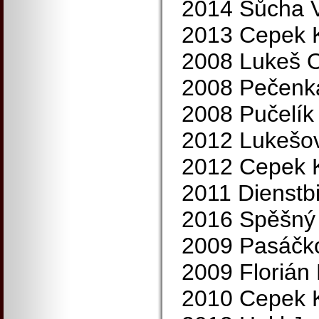
2014 Šůcha V
2013 Cepek K
2008 Lukeš O
2008 Pečenka
2008 Pučelík
2012 Lukešov
2012 Cepek K
2011 Dienstbi
2016 Spěšný 
2009 Pasáčk
2009 Florián
2010 Cepek K