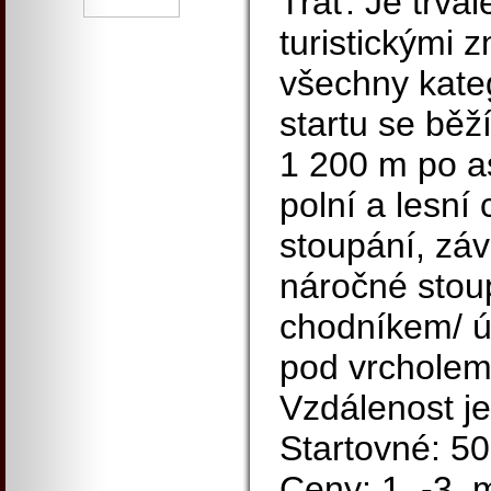
Trať: Je trva
turistickými 
všechny kateg
startu se běž
1 200 m po as
polní a lesní
stoupání, závě
náročné stou
chodníkem/ ú
pod vrcholem
Vzdálenost je
Startovné: 50
Ceny: 1. -3. 