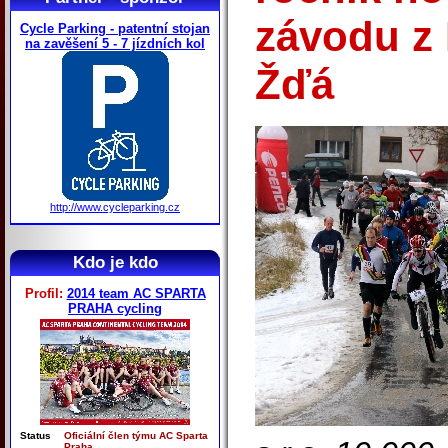
závodu z
Cycle Parking - patentní stojan
na zavěšení 5 - 7 jízdních kol
Žďá
http://www.cycleparking.cz
Kdo je kdo
Profil:
2014 team AC SPARTA
PRAHA cycling
Status
Oficiální člen týmu AC Sparta
Praha