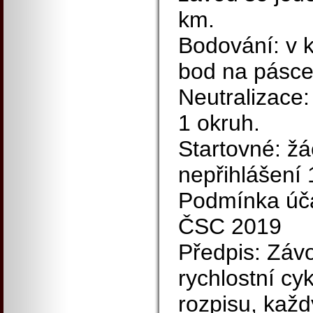
km.
Bodování: v 
bod na pásce
Neutralizace: 
1 okruh.
Startovné: žác
nepřihlášení 
Podmínka účas
ČSC 2019
Předpis: Závo
rychlostní cyk
rozpisu, každ