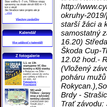
Stav sněhu 5 -7 cm, Těškov stopy
http://www.cy
upraveny na skate okruh 600 m + 5
km v okolí
Ski Strašice take projeto ale je
okruhy-2019/p
...více
Všechny zprávičky
starší žáci a 
samostatný z
Kalendář
16.20) Středa
Více událostí v kalendáři
Škoda Cup-Tr
Z fotogalerie
12.02 hod.- 
1.1. ve 13h
(Vložený záv
startujeme VC Eko
komíny a ADS stavby
z Rokycan na Žďár -
tradiční závod do vrchu
poháru mužů E
pro cyklisty a běžce o
10 000,- Kč
Fotogalerie
-
Rokycan.),So
Procházení
SKI areál
Brdy - Straši
Těškov - úpravy
stop a lyžování
termíny závodů
Trať závodu:
CHODOVAR SKI
TOUR 2017 -
návrh