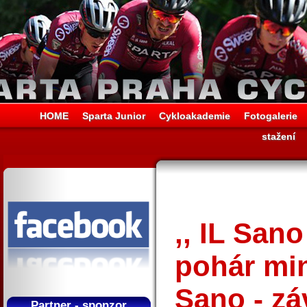
HOME
Sparta Junior
Cykloakademie
Fotogalerie
stažení
,, IL San
pohár min
Sano - zá
Partner - sponzor