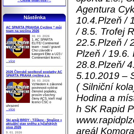
.: Chcete vědět více? :.
Agentura Cykl
Nástěnka
10.4.Plzeň / 
AC SPARTA PRAHSA Cycling ‘‘ můj
/ 8.5. Trofej
team na sezónu 2026
30. 03. 2026
22.5.Plzeň / 
1. AC SPARTA
ELITE/ Continental
team - road / gravel
Plzeň / 19.6. 
Chci závodit v
kategorii Elite a U23 /
Continentání licencí.
...více
28.8.Plzeň/ 4
2026 Členské spolkové poplatky AC
5.10.2019 – S
SPARTA PRAHA cycling z.s.
30. 03. 2026
( Silniční ko
Vzhledem k zákonné
povinnosti vybírat
členské poplatky,
Hodina a míst
prosím všechny
členy ACS, kteří mají
licenci ČSC o
h SK Rapid P
uhrazení
...více
www.rapidplz
Ski areál BRDY - Těškov - Strašice +
aktuální stav sněhu a lyžařských
stop 2026
areál Komor
9. 01. 2026