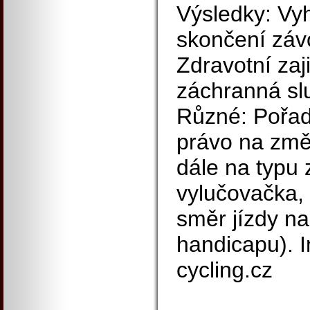
Výsledky: Vy
skončení zá
Zdravotní zaj
záchranná sl
Různé: Pořada
právo na změn
dále na typu
vylučovačka,
směr jízdy na
handicapu). 
cycling.cz