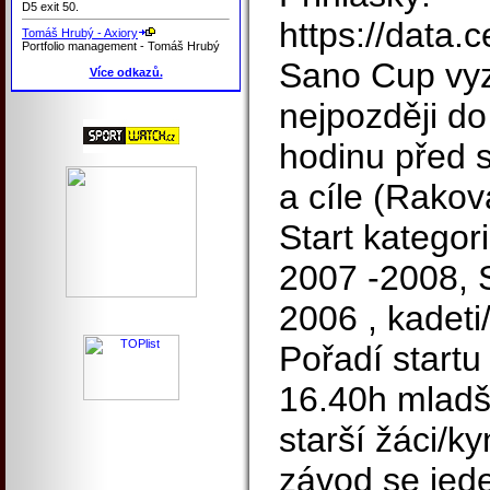
D5 exit 50.
https://data.c
Tomáš Hrubý - Axiory
Portfolio management - Tomáš Hrubý
Sano Cup vyz
Více odkazů.
nejpozději d
hodinu před s
a cíle (Rakov
Start kategor
2007 -2008, S
2006 , kadeti
Pořadí startu
16.40h mladš
starší žáci/ky
závod se jed