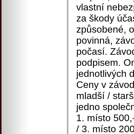
vlastní nebez
za škody účas
způsobené, o
povinná, záv
počasí. Závod
podpisem. O
jednotlivých d
Ceny v závodě
mladší / starš
jedno společ
1. místo 500,
/ 3. místo 20