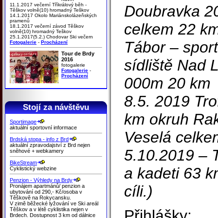
11.1.2017 večerní Tříkrálový běh -
Doubravka 20
Těškov volně(10) hromadný Teškov
14.1.2017 Okolo Mariánskolázeňských
pramenů
celkem 22 k
18.1.2017 večerní závod Těškov
volně(10) hromadný Teškov
25.1.2017(5.2.) Chodovar Ski večern
Tábor – spor
Fotogalerie
-
Procházení
Tour de Brdy
2016
sídliště Nad 
fotogalerie
Fotogalerie
-
Procházení
000m 20 km
8.5. 2019 Tro
Stojí za návštěvu
km okruh Ra
Sportimage
aktuální sportovní informace
Veselá celke
Brdská stopa - info z Brd
aktuální zpravodajství z Brd nejen
5.10.2019 – T
sněhové + webkamery
BikeStream
a kadeti 63 k
Cyklistický webzine
Penzion - Výhledy na Brdy
cíli.)
Pronájem apartmánů/ penzion a
ubytování od 290,- Kč/osoba v
Těškově na Rokycansku.
V zimě běžecké lyžování ve Ski areál
Těškov a v létě cyklistika nejen v
Přihlášky:
Brdech. Dostupnost 3 km od dálnice