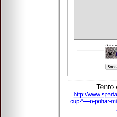
Opište k
Tento 
http://www.sparta
cup-“-–-o-pohar-mi