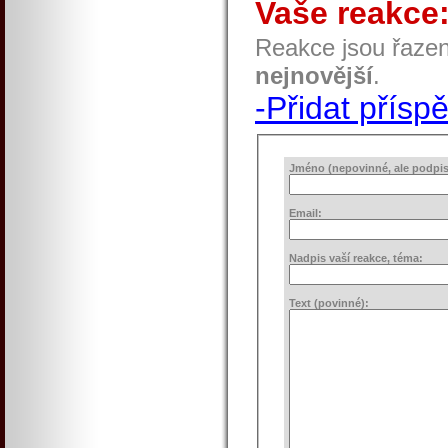
Vaše reakce
Reakce jsou řaze
nejnovější
.
-Přidat přísp
Jméno (nepovinné, ale podpis 
Email:
Nadpis vaší reakce, téma:
Text (povinné):