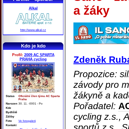
a žáky
Alkal
http://www.alkal.cz
Kdo je kdo
Profil:
2009 AC SPARTA
Zdeněk Rub
PRAHA cycling
Propozice: sil
závody pro ml
žákyně a kad
Status
Oficiální člen týmu AC Sparta
Praha
Pořadatel:
A
Narozen
30. 11. -0001 - Po
Kde
Bydliště
cycling z.s.,
Záliby
Foto
Ve fotogalerii
sportů z.s., 
Kontakt