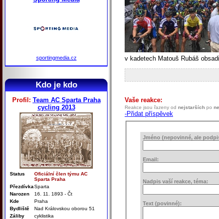
sportingmedia.cz
v kadetech Matouš Rubáš obsadil
Kdo je kdo
Profil:
Team AC Sparta Praha
Vaše reakce:
cycling 2013
Reakce jsou řazeny od
nejstarších
po
ne
-Přidat příspěvek
Jméno (nepovinné, ale podpis 
Email:
Status
Oficiální člen týmu AC
Sparta Praha
Nadpis vaší reakce, téma:
Přezdívka
Sparta
Narozen
16. 11. 1893 - Čt
Kde
Praha
Text (povinné):
Bydliště
Nad Královskou oborou 51
Záliby
cyklistika