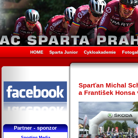
HOME
Sparta Junior
Cykloakademie
Fotogal
Sparťan Michal Sch
a František Honsa 
Partner - sponzor
Sporting Media