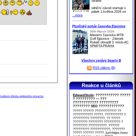
Strašic
silniční závod startuje v
pátek 1.května 2026 ve
...more
Plzeňský pohár časovka Ejpovice
30th March 2026
Masters časovka MTB
Golf Ejpovice - Zdenek
Rubáš obsadil 3. místo
AC
SPARTA PRAHA
Všechny zprávy Sparty B
RSS vlákno (B)
Reakce u článků
EdwardStulp
: ??????????? ?????
-modrem-trikotu-nejlepsiho-novacka
? ????????? — ???
???????????? ?????????
???????? SEO ????????????
????? ?????? ???????????? ??
??????????? ?????. ?????????? ?
????????? ????????, ?? ?????
???????? ???????? ????????? ?
???????? ??????????. ??????
????????? ???????????, ???????
????? ?????? ?????. [url=https://seo-