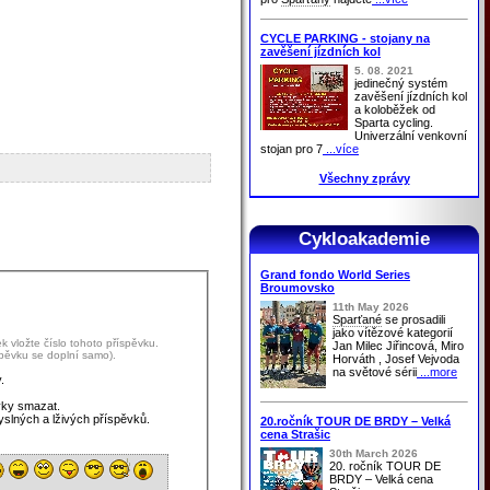
CYCLE PARKING - stojany na
zavěšení jízdních kol
5. 08. 2021
jedinečný systém
zavěšení jízdních kol
a koloběžek od
Sparta cycling.
Univerzální venkovní
stojan pro 7
...více
Všechny zprávy
Cykloakademie
Grand fondo World Series
Broumovsko
11th May 2026
Sparťané
se prosadili
jako vítězové kategorií
 vložte číslo tohoto příspěvku.
Jan Milec Jiřincová, Miro
spěvku se doplní samo).
Horváth , Josef Vejvoda
na světové sérii
...more
.
vky smazat.
yslných a lživých příspěvků.
20.ročník TOUR DE BRDY – Velká
cena Strašic
30th March 2026
20. ročník TOUR DE
BRDY – Velká cena