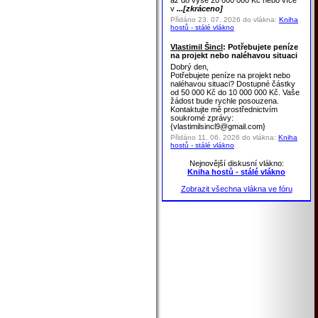
až do výše 20 000 000 Kč nebo více
v
...[zkráceno]
Přidáno 23. 07. 2026 do vlákna:
Kniha
hostů - stálé vlákno
Vlastimil Šincl
: Potřebujete peníze
na projekt nebo naléhavou situaci
Dobrý den,
Potřebujete peníze na projekt nebo
naléhavou situaci? Dostupné částky
od 50 000 Kč do 10 000 000 Kč. Vaše
žádost bude rychle posouzena.
Kontaktujte mě prostřednictvím
soukromé zprávy:
{vlastimilsincl9@gmail.com}
Přidáno 11. 06. 2026 do vlákna:
Kniha
hostů - stálé vlákno
Nejnovější diskusní vlákno:
Kniha hostů - stálé vlákno
Zobrazit všechna vlákna ve fóru