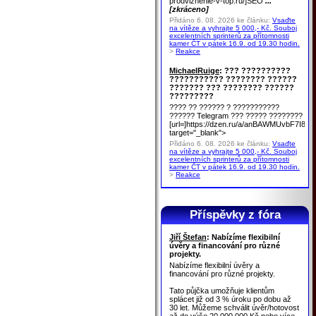
prodvizhenie-v-top.ru/]SEO
...
[zkráceno]
Přidáno 6. 08. 2026 ke článku:
Vsaďte
na vítěze a vyhrajte 5 000,- Kč. Souboj
excelentních sprinterů za přítomnosti
kamer ČT v pátek 16.9. od 19.30 hodin.
>
Reakce
MichaelRuige
: ??? ??????????
??????????? ???????? ??????
??????? ??? ???????? ??????
?????????
???? ?? ?????? ? ???????????
?????? Telegram ??? ????? ????????
[url=]https://dzen.ru/a/anBAWMUvbF7I8u
target="_blank">
Přidáno 6. 08. 2026 ke článku:
Vsaďte
na vítěze a vyhrajte 5 000,- Kč. Souboj
excelentních sprinterů za přítomnosti
kamer ČT v pátek 16.9. od 19.30 hodin.
>
Reakce
Příspěvky z fóra
Jiří Štefan
: Nabízíme flexibilní
úvěry a financování pro různé
projekty.
Nabízíme flexibilní úvěry a
financování pro různé projekty.
Tato půjčka umožňuje klientům
splácet již od 3 % úroku po dobu až
30 let. Můžeme schválit úvěr/hotovost