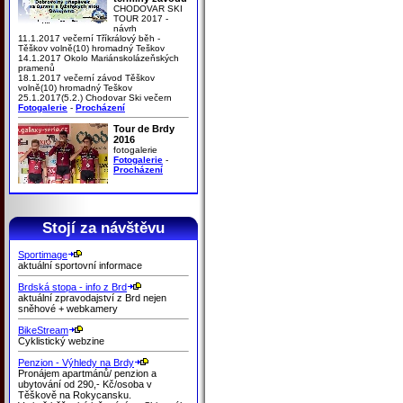
CHODOVAR SKI
TOUR 2017 -
návrh
11.1.2017 večerní Tříkrálový běh -
Těškov volně(10) hromadný Teškov
14.1.2017 Okolo Mariánskolázeňských
pramenů
18.1.2017 večerní závod Těškov
volně(10) hromadný Teškov
25.1.2017(5.2.) Chodovar Ski večern
Fotogalerie
-
Procházení
Tour de Brdy
2016
fotogalerie
Fotogalerie
-
Procházení
Stojí za návštěvu
Sportimage
aktuální sportovní informace
Brdská stopa - info z Brd
aktuální zpravodajství z Brd nejen
sněhové + webkamery
BikeStream
Cyklistický webzine
Penzion - Výhledy na Brdy
Pronájem apartmánů/ penzion a
ubytování od 290,- Kč/osoba v
Těškově na Rokycansku.