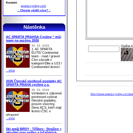
Kontakt
sparta-cycling.com
.: Chcete vědět více? :.
Nástěnka
AC SPARTA PRAHSA Cycling ‘‘ můj
team na sezónu 2026
30. 03. 2026
Opište 
1. AC SPARTA
ELITE/ Continental
team - road / gravel
Chci závodit v
kategorii Elite a U23 /
Continentání licencí.
...více
2026 Členské spolkové poplatky AC
SPARTA PRAHA cycling z.s.
30. 03. 2026
Vzhledem k zákonné
http://www.sparta-cycling.cz/clan
povinnosti vybírat
členské poplatky,
prosím všechny
členy ACS, kteří mají
licenci ČSC o
uhrazení
...více
Ski areál BRDY - Těškov - Strašice +
aktuální stav sněhu a lyžařských