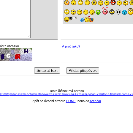
kód z obrázku
A proč jako?
Tento článek má adresu
ek/997/spartan-michal-schuran-startoval-ve-zlutem-trikotu-na-4-ceskem-poharu-v-blatne-a-frantisek-honsa-v
Zpět na úvodní stranu:
HOME
, nebo do
Archívu