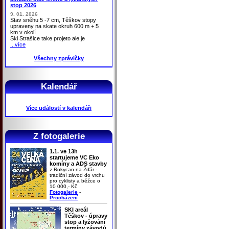
stop 2026
9. 01. 2026
Stav sněhu 5 -7 cm, Těškov stopy
upraveny na skate okruh 600 m + 5
km v okolí
Ski Strašice take projeto ale je
...více
Všechny zprávičky
Kalendář
Více událostí v kalendáři
Z fotogalerie
1.1. ve 13h
startujeme VC Eko
komíny a ADS stavby
z Rokycan na Žďár -
tradiční závod do vrchu
pro cyklisty a běžce o
10 000,- Kč
Fotogalerie
-
Procházení
SKI areál
Těškov - úpravy
stop a lyžování
termíny závodů