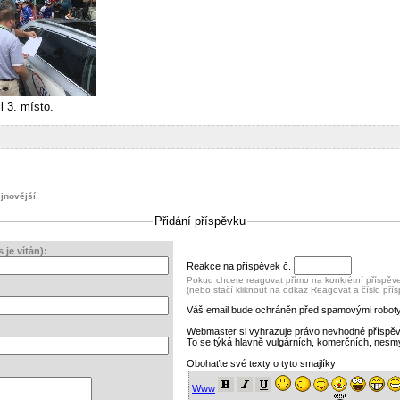
 3. místo.
jnovější
.
Přidání příspěvku
je vítán):
Reakce na příspěvek č.
Pokud chcete reagovat přímo na konkrétní příspěvek
(nebo stačí kliknout na odkaz Reagovat a číslo pří
Váš email bude ochráněn před spamovými roboty
Webmaster si vyhrazuje právo nevhodné příspě
To se týká hlavně vulgárních, komerčních, nesm
Obohaťte své texty o tyto smajlíky:
Www