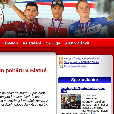
Fanshop
Ke stažení
Ski Liga
Archiv článků
RSS pro články
,
RSS pro nástěnku
Sledujte reakce TOHOTO článku
Přidat do oblíbených
ém poháru v Blatné
Sparta Junior
Fanshop AC Sparta Praha cycling
1893
tě po pádu na mokru v poslední
24. 06. 2022
enryka Lasaka dojel do první
sparťanské
a a uzavřel ji František Honsa z
sportovní oblečení
a dojel nejlépe Jan Ryba na 17.
na kolo, fotbal, hokej,
atletiku a originální
dárkové zboží nejen
pro
Sparťany
najdete
...více