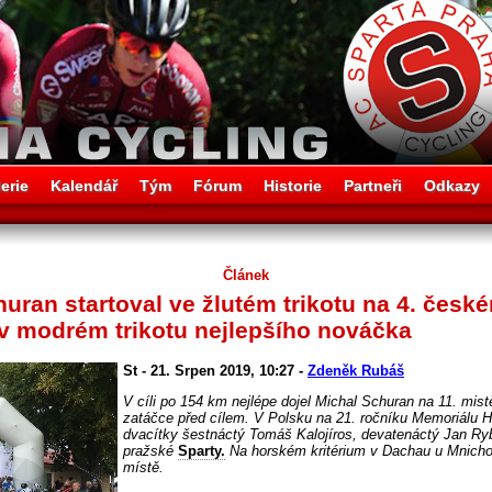
erie
Kalendář
Tým
Fórum
Historie
Partneři
Odkazy
Článek
uran startoval ve žlutém trikotu na 4. česk
v modrém trikotu nejlepšího nováčka
St - 21. Srpen 2019, 10:27 -
Zdeněk Rubáš
V cíli po 154 km nejlépe dojel Michal Schuran na 11. mis
zatáčce před cílem. V Polsku na 21. ročníku Memoriálu H
dvacítky šestnáctý Tomáš Kalojíros, devatenáctý Jan Ryb
pražské
Sparty.
Na horském kritérium v Dachau u Mnichov
místě.