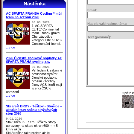
Nástěnka
Email:
AC SPARTA PRAHSA Cycling ‘‘ můj
team na sezónu 2026
30. 03. 2026
Nadpis vaší reakce, téma:
1. AC SPARTA
ELITE/ Continental
team - road / gravel
Chci závodit v
Text (povinné):
kategorii Elite a U23 /
Continentání licencí.
...více
2026 Členské spolkové poplatky AC
SPARTA PRAHA cycling z.s.
30. 03. 2026
Vzhledem k zákonné
povinnosti vybírat
členské poplatky,
prosím všechny
členy ACS, kteří mají
licenci ČSC o
uhrazení
Opište 
...více
Ski areál BRDY - Těškov - Strašice +
aktuální stav sněhu a lyžařských
stop 2026
9. 01. 2026
Stav sněhu 5 -7 cm, Těškov stopy
upraveny na skate okruh 600 m + 5
km v okolí
Ski Strašice take projeto ale je