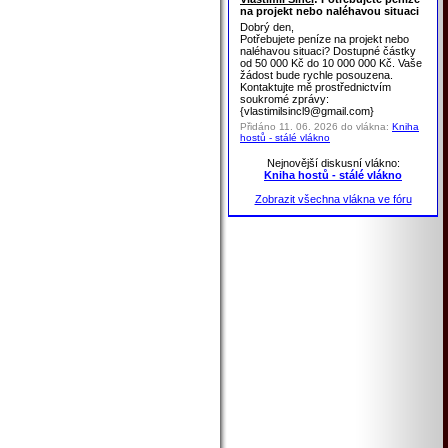
na projekt nebo naléhavou situaci
Dobrý den,
Potřebujete peníze na projekt nebo
naléhavou situaci? Dostupné částky
od 50 000 Kč do 10 000 000 Kč. Vaše
žádost bude rychle posouzena.
Kontaktujte mě prostřednictvím
soukromé zprávy:
{vlastimilsincl9@gmail.com}
Přidáno 11. 06. 2026 do vlákna:
Kniha
hostů - stálé vlákno
Nejnovější diskusní vlákno:
Kniha hostů - stálé vlákno
Zobrazit všechna vlákna ve fóru