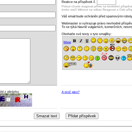
Reakce na příspěvek č.
Pokud chcete reagovat přímo na konkrétní příspěvek
(nebo stačí kliknout na odkaz Reagovat a číslo pří
Váš email bude ochráněn před spamovými roboty
Webmaster si vyhrazuje právo nevhodné příspě
To se týká hlavně vulgárních, komerčních, nesm
Obohaťte své texty o tyto smajlíky:
Www
kód z obrázku
A proč jako?