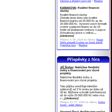
Vánoce a šťastný nový rok
>
Reakce
KAMAKOVA
: Kvalitni financni
sluzby
Kvalitni financni sluzby
Ziskejte jeste dnes tuto kvalitni
financni pujcku od 25.000 Kc az do
20.000.000 Kc. Vyrizeni vsech formalit
vcetne vyplaceni financi uz do 24
hodin od podepsani smlouvy o pujcce.
Schvalovaci proce s velkou
...
[zkráceno]
Přidáno 3. 08. 2026 ke článku:
Pavel
Stöhr obsadil 3.místo ve čtvrté etapě
Vysočina tour
>
Reakce
Příspěvky z fóra
Jiří Štefan
: Nabízíme flexibilní
úvěry a financování pro různé
projekty.
Nabízíme flexibilní úvěry a
financování pro různé projekty.
Tato půjčka umožňuje klientům
splácet již od 3 % úroku po dobu až
30 let. Můžeme schválit úvěr/hotovost
až do výše 20 000 000 Kč nebo více
v
...[zkráceno]
Přidáno 23. 07. 2026 do vlákna:
Kniha
hostů - stálé vlákno
Vlastimil Šincl
: Potřebujete peníze