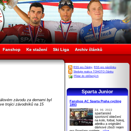
Fanshop
Ke stažení
Ski Liga
Archiv článků
RSS pro články
,
RSS pro nástěnku
Sledujte reakce TOHOTO článku
Přidat do oblíbených
Sparta Junior
nálovém závodu za dernami byl
Fanshop AC Sparta Praha cycling
 ve trojici závodníků na 15
1893
24. 06. 2022
sparťanské
sportovní oblečení
na kolo, fotbal, hokej,
atletiku a originální
dárkové zboží nejen
pro
Sparťany
najdete
...více