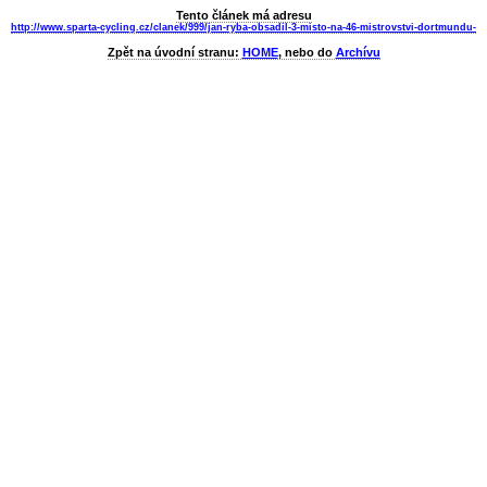
Tento článek má adresu
http://www.sparta-cycling.cz/clanek/999/jan-ryba-obsadil-3-misto-na-46-mistrovstvi-dortmundu-
Zpět na úvodní stranu:
HOME
, nebo do
Archívu