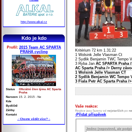
http://www.alkal.cz
Kdo je kdo
Profil:
2015 Team AC SPARTA
Kritérium 72 km 1.31:22
PRAHA cycling
1 Wolsink Jelle Vlasman Ct
2 Sydlik Benjamin TWC Tempo V
3 Ryba Jan
AC SPARTA Praha
/
AC Sparta Praha
/> Derny závo
1 Wolsink Jelle Vlasman CT
2 Sydlik Benjamin WC Tempo 
3 Fiala Petr
AC Sparta Praha
/>
Status
Oficiální člen týmu AC Sparta
Praha
Narozen
15. 2. 2015 - Ne
Kde
Bydliště
Vaše reakce:
Záliby
Reakce jsou řazeny od
nejstarších
po
ne
-Přidat příspěvek
Kontakt
.: Chcete vědět více? :.
Jméno (nepovinné, ale podpis 