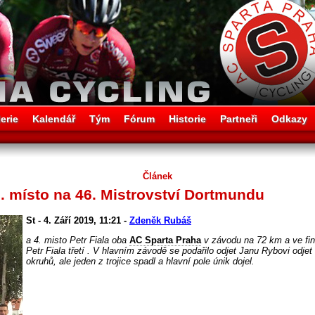
erie
Kalendář
Tým
Fórum
Historie
Partneři
Odkazy
Článek
. místo na 46. Mistrovství Dortmundu
St - 4. Září 2019, 11:21 -
Zdeněk Rubáš
a 4. misto Petr Fiala oba
AC Sparta Praha
v závodu na 72 km a ve fi
Petr Fiala třetí . V hlavním závodě se podařilo odjet Janu Rybovi odjet
okruhů, ale jeden z trojice spadl a hlavní pole únik dojel.