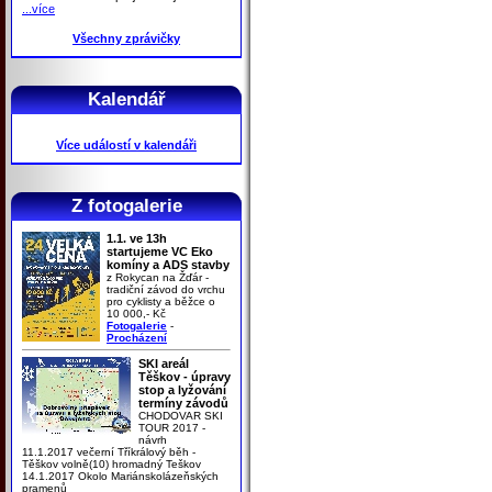
...více
Všechny zprávičky
Kalendář
Více událostí v kalendáři
Z fotogalerie
1.1. ve 13h
startujeme VC Eko
komíny a ADS stavby
z Rokycan na Žďár -
tradiční závod do vrchu
pro cyklisty a běžce o
10 000,- Kč
Fotogalerie
-
Procházení
SKI areál
Těškov - úpravy
stop a lyžování
termíny závodů
CHODOVAR SKI
TOUR 2017 -
návrh
11.1.2017 večerní Tříkrálový běh -
Těškov volně(10) hromadný Teškov
14.1.2017 Okolo Mariánskolázeňských
pramenů