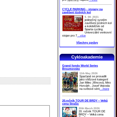
CYCLE PARKING - stojany na
zavěšení jízdních kol
5. 08. 2021
jedinečný systém
zavěšení jízdních kol
a koloběžek od
Sparta cycling.
Univerzální venkovní
stojan pro 7
...více
Všechny zprávy
Cykloakademie
Grand fondo World Series
Broumovsko
11th May 2026
Sparťané
se prosadili
jako vítězové kategorií
Jan Milec Jiřincová, Miro
Horváth , Josef Vejvoda
na světové sérii
...more
20.ročník TOUR DE BRDY – Velká
cena Strašic
30th March 2026
20. ročník TOUR DE
BRDY – Velká cena