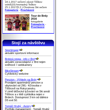
18.1.2017 večerní závod Těškov
volně(10) hromadný Teškov
25.1.2017(5.2.) Chodovar Ski večern
Fotogalerie
-
Procházení
Tour de Brdy
2016
fotogalerie
Fotogalerie
-
Procházení
Stojí za návštěvu
Sportimage
aktuální sportovní informace
Brdská stopa - info z Brd
aktuální zpravodajství z Brd nejen
sněhové + webkamery
BikeStream
Cyklistický webzine
Penzion - Výhledy na Brdy
Pronájem apartmánů/ penzion a
ubytování od 290,- Kč/osoba v
Těškově na Rokycansku.
V zimě běžecké lyžování ve Ski areál
Těškov a v létě cyklistika nejen v
Brdech. Dostupnost 3 km od dálnice
D5 exit 50.
Tomáš Hrubý - Axiory
Portfolio management - Tomáš Hrubý