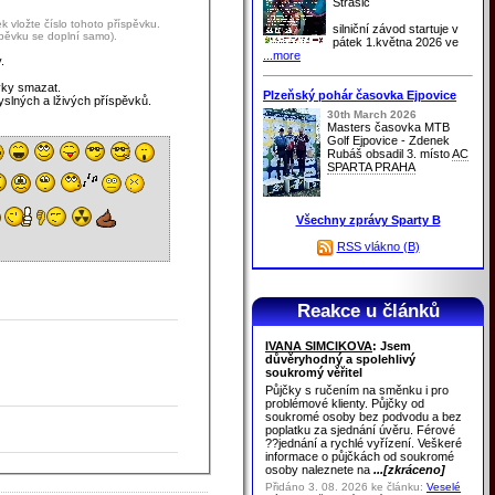
Strašic
 vložte číslo tohoto příspěvku.
silniční závod startuje v
spěvku se doplní samo).
pátek 1.května 2026 ve
...more
.
vky smazat.
Plzeňský pohár časovka Ejpovice
yslných a lživých příspěvků.
30th March 2026
Masters časovka MTB
Golf Ejpovice - Zdenek
Rubáš obsadil 3. místo
AC
SPARTA PRAHA
Všechny zprávy Sparty B
RSS vlákno (B)
Reakce u článků
IVANA SIMCIKOVA
: Jsem
důvěryhodný a spolehlivý
soukromý věřitel
Půjčky s ručením na směnku i pro
problémové klienty. Půjčky od
soukromé osoby bez podvodu a bez
poplatku za sjednání úvěru. Férové
??jednání a rychlé vyřízení. Veškeré
informace o půjčkách od soukromé
osoby naleznete na
...[zkráceno]
Přidáno 3. 08. 2026 ke článku:
Veselé