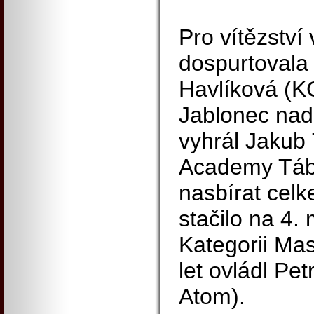
Pro vítězství
dospurtovala
Havlíková (K
Jablonec nad
vyhrál Jakub 
Academy Tábo
nasbírat cel
stačilo na 4. 
Kategorii Ma
let ovládl Pe
Atom).