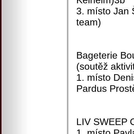
Kelheim)3b
3. místo Jan 
team)
Bageterie Bo
(soutěž aktivi
1. místo Den
Pardus Prost
LIV SWEEP C
1. místo Pav