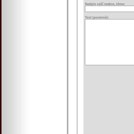
Nadpis vaší reakce, téma:
Text (povinné):