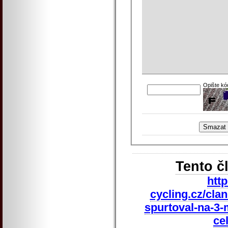
Opište kó
Tento č
htt
cycling.cz/cla
spurtoval-na-3-m
ce