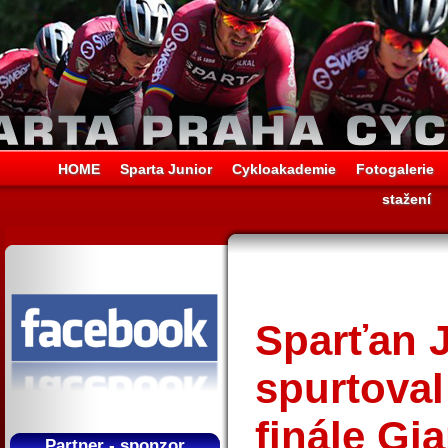
HOME
Sparta Junior
Cykloakademie
Fotogalerie
stažení
Sparťan 
spurtoval
finále Gia
Partner - sponzor