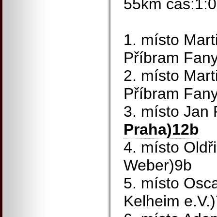
55km čas:1:0
1. místo Mart
Příbram Fany
2. místo Mar
Příbram Fany
3. místo Jan
Praha)12b
4. místo Oldř
Weber)9b
5. místo Osc
Kelheim e.V.