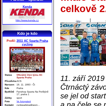
celkově 2
Kenda
http://www.kenda.cz
Kdo je kdo
Profil:
2011 AC Sparta Praha
cycling
Status
Oficiální člen týmu AC
11. září 2019
Sparta Praha
Přezdívka
ACS
Čtrnáctý závo
Narozen
16. 11. 1893 - Čt
Kde
Praha
Bydliště
Fanshop Sparta Na Perštýně
se jel od sta
17, praha 1
Záliby
sport
Foto
Ve fotogalerii
a na čele se 
Kontakt
cycleparking@sezn...