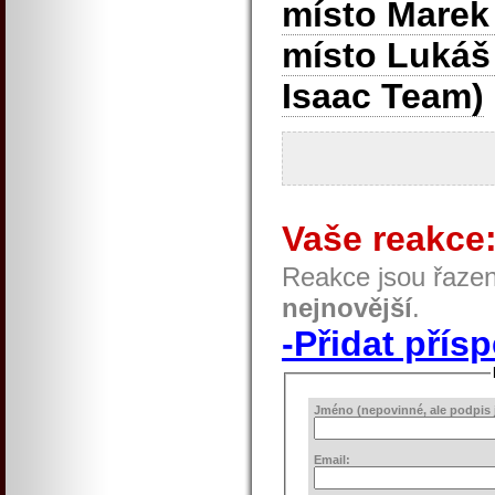
místo Marek
místo Lukáš
Isaac Team)
Vaše reakce
Reakce jsou řaze
nejnovější
.
-Přidat přís
Jméno (nepovinné, ale podpis j
Email: