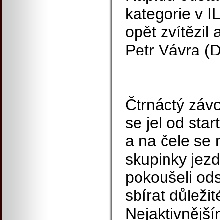
kategorie v 
opět zvítězil
Petr Vávra (
Čtrnáctý závo
se jel od sta
a na čele se 
skupinky jezd
pokoušeli ods
sbírat důležit
Nejaktivnějš