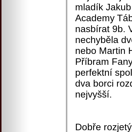
mladík Jakub
Academy Tábo
nasbírat 9b.
nechyběla dvo
nebo Martin 
Příbram Fany
perfektní spol
dva borci rozd
nejvyšší.
Dobře rozjetý