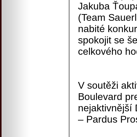
Jakuba Ťoupa
(Team Sauerl
nabité konku
spokojit se 
celkového ho
V soutěži akti
Boulevard pre
nejaktivnější
– Pardus Pros