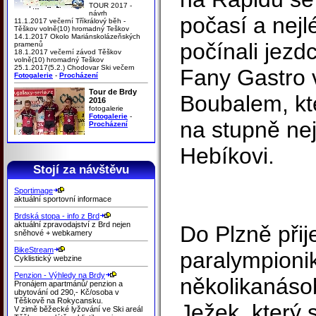
TOUR 2017 -
návrh
počasí a nejlé
11.1.2017 večerní Tříkrálový běh -
Těškov volně(10) hromadný Teškov
14.1.2017 Okolo Mariánskolázeňských
počínali jezd
pramenů
18.1.2017 večerní závod Těškov
volně(10) hromadný Teškov
25.1.2017(5.2.) Chodovar Ski večern
Fany Gastro 
Fotogalerie
-
Procházení
Tour de Brdy
Boubalem, kt
2016
fotogalerie
Fotogalerie
-
na stupně nej
Procházení
Hebíkovi.
Stojí za návštěvu
Sportimage
aktuální sportovní informace
Brdská stopa - info z Brd
aktuální zpravodajství z Brd nejen
Do Plzně přij
sněhové + webkamery
BikeStream
paralympionik
Cyklistický webzine
Penzion - Výhledy na Brdy
několikanásob
Pronájem apartmánů/ penzion a
ubytování od 290,- Kč/osoba v
Těškově na Rokycansku.
Ježek, který 
V zimě běžecké lyžování ve Ski areál