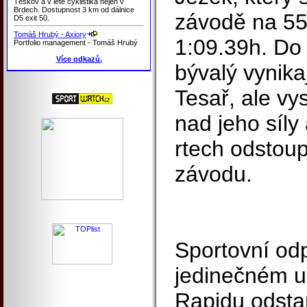
Těškov a v létě cyklistika nejen v
Brdech. Dostupnost 3 km od dálnice
závodě na 55
D5 exit 50.
Tomáš Hrubý - Axiory
1:09.39h. Do 
Portfolio management - Tomáš Hrubý
Více odkazů.
bývalý vynikaj
Tesař, ale vy
nad jeho síl
rtech odstoup
závodu.
Sportovní od
jedinečném u
Rapidu odsta