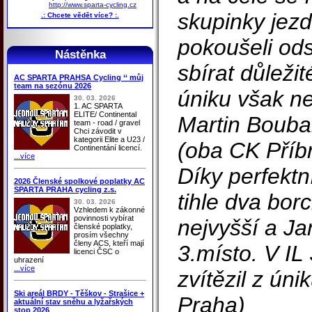
http://www.sparta-cycling.cz
skupinky jezd
.: Chcete vědět více? :.
pokoušeli ods
Nástěnka
sbírat důleži
AC SPARTA PRAHSA Cycling ‘‘ můj
team na sezónu 2026
úniku však n
30. 03. 2026
1. AC SPARTA
ELITE/ Continental
Martin Bouba
team - road / gravel
Chci závodit v
kategorii Elite a U23 /
(oba CK Příb
Continentání licencí.
...více
Díky perfektn
2026 Členské spolkové poplatky AC
SPARTA PRAHA cycling z.s.
tihle dva borc
30. 03. 2026
Vzhledem k zákonné
povinnosti vybírat
nejvyšší a J
členské poplatky,
prosím všechny
členy ACS, kteří mají
3.místo. V I
licenci ČSC o
uhrazení
...více
zvítězil z ún
Ski areál BRDY - Těškov - Strašice +
Praha)
aktuální stav sněhu a lyžařských
stop 2026