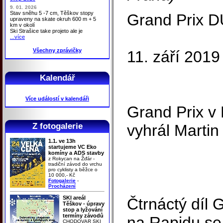
9. 01. 2026
Stav sněhu 5 -7 cm, Těškov stopy
Grand Prix 
upraveny na skate okruh 600 m + 5
km v okolí
Ski Strašice take projeto ale je
...více
Všechny zprávičky
11. září 2019
Kalendář
Více událostí v kalendáři
Grand Prix v 
Z fotogalerie
vyhrál Martin
1.1. ve 13h
startujeme VC Eko
komíny a ADS stavby
z Rokycan na Žďár -
tradiční závod do vrchu
pro cyklisty a běžce o
10 000,- Kč
Fotogalerie
-
Procházení
SKI areál
Čtrnáctý díl 
Těškov - úpravy
stop a lyžování
termíny závodů
na Rapidu se 
CHODOVAR SKI