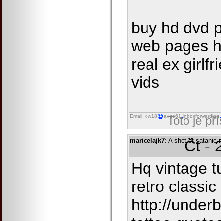
buy hd dvd 
web pages h
real ex girlf
vids
Email: ow18
avgo61
inboxforwarding
Toto je př
maricelajk7
: A shot of satanic r
Čt - 
Hq vintage t
retro classi
http://under