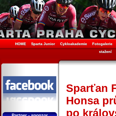
HOME
Sparta Junior
Cykloakademie
Fotogalerie
stažení
Sparťan F
Honsa pr
po králov
Partner - sponzor