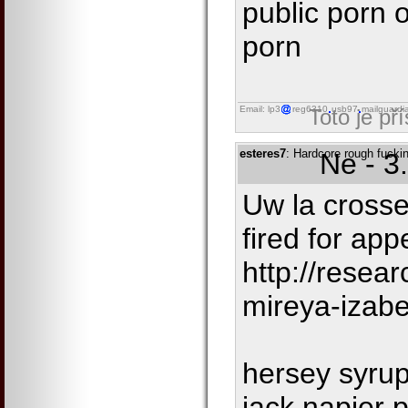
public porn 
porn
Email: lp3
reg6310
usb97
mailguardi
Toto je př
esteres7
: Hardcore rough fucki
Ne - 3
Uw la crosse
fired for app
http://resea
mireya-izabe
hersey syrup
jack napier 