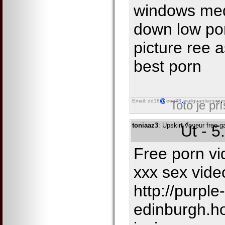
windows med
down low po
picture ree 
best porn
Email: dd18
eog38
mailguardianpro
o
Toto je př
toniaaz3
: Upskirt voyeur free ga
Út - 5
Free porn vi
xxx sex vid
http://purple-
edinburgh.h