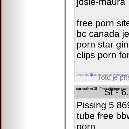
josie-maura
free porn si
bc canada je
porn star gi
clips porn for
Email: zg2
bax98
inboxforwarding
onl
Toto je př
aurorahm18
: Free vintage por
St - 
Pissing 5 86
tube free bb
porn