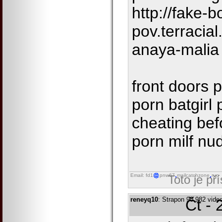
http://fake-b
pov.terracia
anaya-malia
front doors
porn batgirl
cheating bef
porn milf nu
Email: fd1
pnw67
mailcatchzone
run
Toto je př
reneyq10
: Strapon 90 982 video
Čt - 