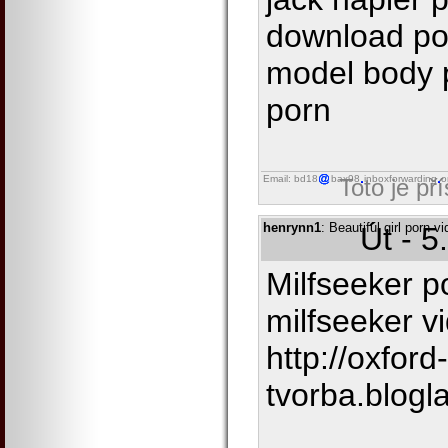
download po
model body p
porn
Email: bd18
bax98
inboxforwarding
o
Toto je př
henrynn1
: Beautiful girl porn 
Út - 5
Milfseeker p
milfseeker 
http://oxford-
tvorba.blogl