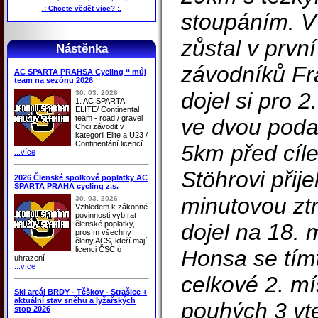
.: Chcete vědět více? :.
stoupáním. V 
zůstal v prvn
Nástěnka
závodníků Fr
AC SPARTA PRAHSA Cycling ‘‘ můj
team na sezónu 2026
dojel si pro 
30. 03. 2026
1. AC SPARTA
ELITE/ Continental
team - road / gravel
ve dvou podař
Chci závodit v
kategorii Elite a U23 /
Continentání licencí.
5km před cíl
...více
Stöhrovi přije
2026 Členské spolkové poplatky AC
SPARTA PRAHA cycling z.s.
minutovou zt
30. 03. 2026
Vzhledem k zákonné
povinnosti vybírat
členské poplatky,
dojel na 18. 
prosím všechny
členy ACS, kteří mají
licenci ČSC o
Honsa se tím
uhrazení
...více
celkové 2. mí
Ski areál BRDY - Těškov - Strašice +
aktuální stav sněhu a lyžařských
pouhých 3 vte
stop 2026