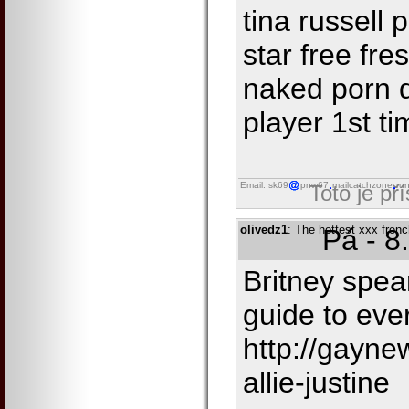
tina russell
star free fr
naked porn 
player 1st t
Email: sk69
pnw67
mailcatchzone
ru
Toto je př
olivedz1
: The hottest xxx fren
Pá - 8
Britney spea
guide to eve
http://gayn
allie-justine