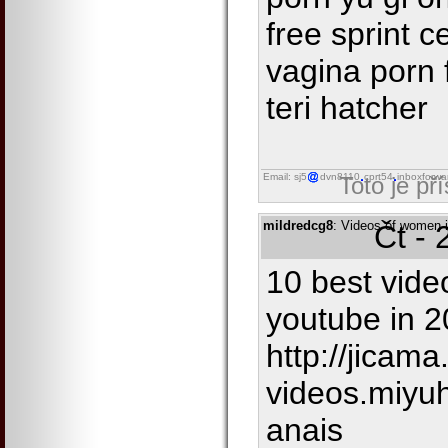
free sprint ce
vagina porn 
teri hatcher
Email: sj5
dvn8110
cprt54
inboxforwa
Toto je př
mildredcg8
: Videos of women i
Čt - 
10 best vide
youtube in 
http://jicam
videos.miyu
anais