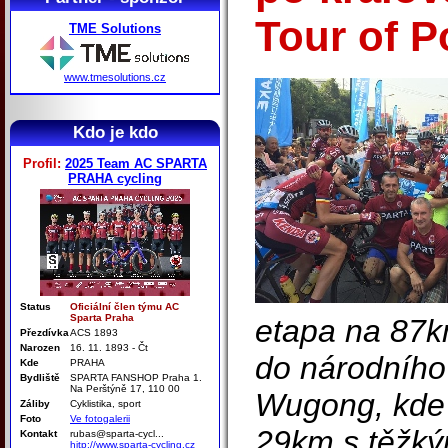
Tour of 
TME Solutions
www.tmesolutions.cz
Kdo je kdo
Profil:
2025 Team AC SPARTA
PRAHA cycling
Status
Oficiální člen týmu AC
Sparta Praha
etapa na 87k
Přezdívka
ACS 1893
Narozen
16. 11. 1893 - Čt
do národního
Kde
PRAHA
Bydliště
SPARTA FANSHOP Praha 1.
Na Perštýně 17, 110 00
Wugong, kde 
Záliby
Cyklistika, sport
Foto
Ve fotogalerii
29km s těžk
Kontakt
rubas@sparta-cycl...
hitp://www.sparta-cycling.cz