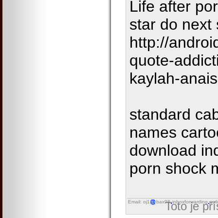
Life after p
star do next 
http://andro
quote-addic
kaylah-anais
standard cab
names carto
download ind
porn shock 
Email: oj1
bax98
inboxforwarding
onl
Toto je př