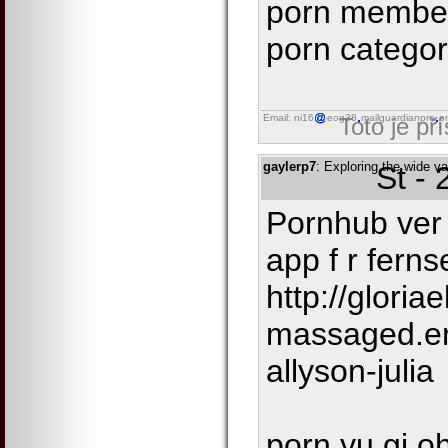
porn member
porn categor
Email: ni16
eog38
mailguardianpro
o
Toto je př
gaylerp7
: Exploring the wide v
St -
Pornhub ver 
app f r fern
http://gloria
massaged.e
allyson-julia
porn yu gi o