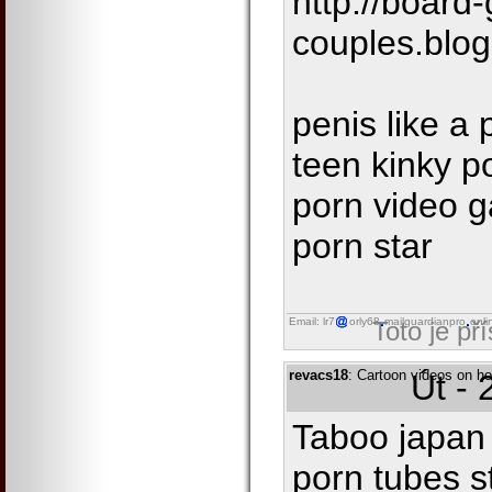
http://board
couples.blog
penis like a 
teen kinky p
porn video g
porn star
Email: lr7
orly68
mailguardianpro
onli
Toto je př
revacs18
: Cartoon videos on ho
Út - 
Taboo japan 
porn tubes s