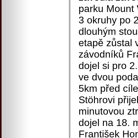
parku Mount 
3 okruhy po 
dlouhým stou
etapě zůstal 
závodníků Fr
dojel si pro 
ve dvou podař
5km před cíl
Stöhrovi přije
minutovou zt
dojel na 18. 
František Ho