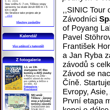
9. 01. 2026
Stav sněhu 5 -7 cm, Těškov stopy
upraveny na skate okruh 600 m + 5
,,SINIC Tour 
km v okolí
Ski Strašice take projeto ale je
...více
Závodníci
Sp
Všechny zprávičky
of Poyang La
Pavel Stöhrovi
Kalendář
František Ho
Více událostí v kalendáři
a Jan Ryba z
Z fotogalerie
závodů s celk
1.1. ve 13h
startujeme VC Eko
Závod se nac
komíny a ADS stavby
z Rokycan na Žďár -
tradiční závod do vrchu
Číně. Startuj
pro cyklisty a běžce o
10 000,- Kč
Fotogalerie
-
Evropy, Asie,
Procházení
SKI areál
První etapa 
Těškov - úpravy
stop a lyžování
termíny závodů
CHODOVAR SKI
kopci o délce
TOUR 2017 -