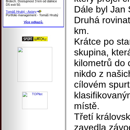
Brdech. Dostupnost 3 km od dálnice
D5 exit 50.
Dále byl Jan 
Tomáš Hrubý - Axiory
Portfolio management - Tomáš Hrubý
Druhá rovinat
Více odkazů.
km.
Krátce po sta
skupina, kter
kilometrů do 
nikdo z našic
cílovém spurt
klasifikovaný
místě.
Třetí králov
zavedla závo