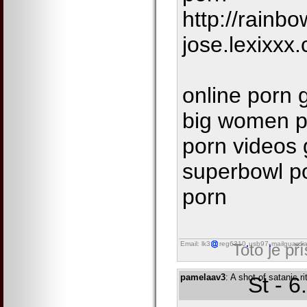
http://rainbo
jose.lexixxx
online porn 
big women po
porn videos g
superbowl po
porn
Email: lk3
reg6310
usb97
mailguardi
Toto je př
pamelaav3
: A shot of satanic ri
St - 