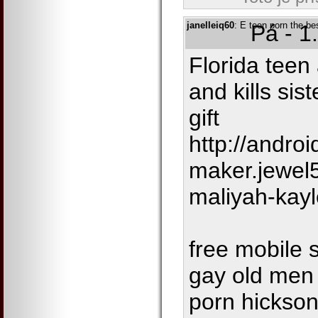
janelleiq60
: E teen porn the be
Pá - 1
Florida teen
and kills sis
gift
http://andro
maker.jewel
maliyah-kay
free mobile 
gay old men
porn hickson