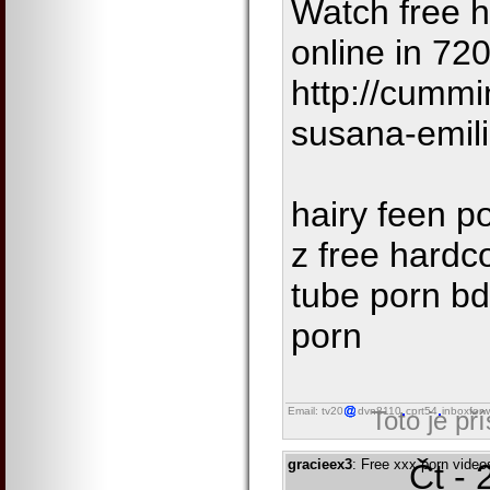
Watch free h
online in 72
http://cummi
susana-emil
hairy feen p
z free hardc
tube porn b
porn
Email: tv20
dvn8110
cprt54
inboxforw
Toto je př
gracieex3
: Free xxx porn video
Čt - 