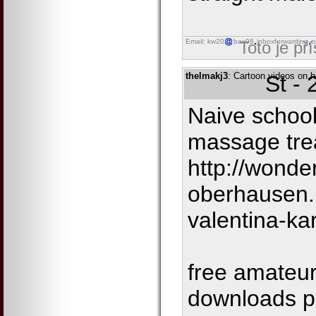
Email: kw20
bax98
inboxforwarding
o
Toto je př
thelmakj3
: Cartoon videos on h
St -
Naive school
massage tre
http://wonder
oberhausen.
valentina-kar
free amateur
downloads p