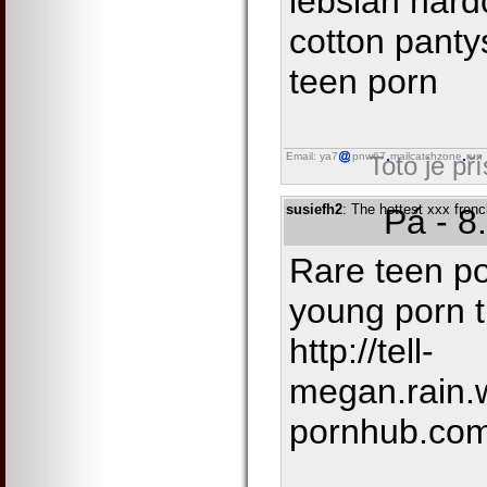
lebsian hard
cotton pant
teen porn
Email: ya7
pnw67
mailcatchzone
run
Toto je př
susiefh2
: The hottest xxx fren
Pá - 8
Rare teen p
young porn 
http://tell-
megan.rain.w
pornhub.com