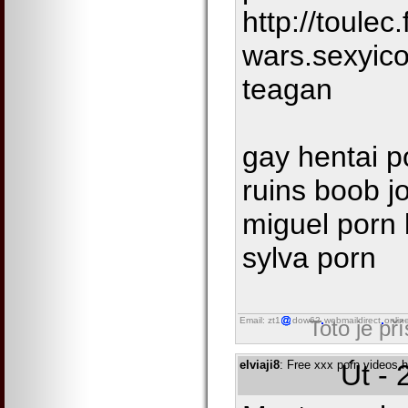
http://toule
wars.sexyico
teagan
gay hentai p
ruins boob j
miguel porn 
sylva porn
Email: zt1
dow62
webmaildirect
onlin
Toto je př
elviaji8
: Free xxx porn videos 
Út - 