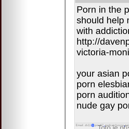
Porn in the
should help
with addictio
http://daven
victoria-mon
your asian p
porn elesbian
porn auditio
nude gay po
Email: zb11
pnw67
mailcatchzone
ru
Toto je př