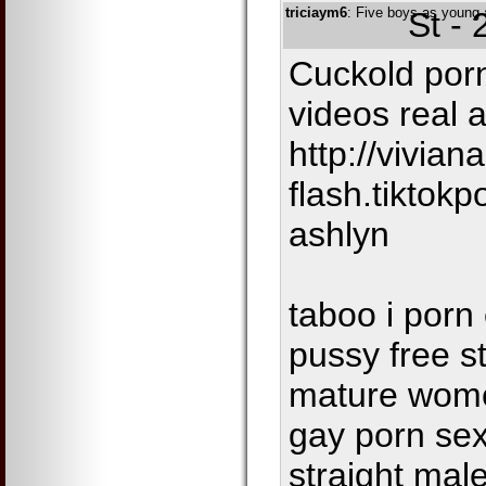
triciaym6
: Five boys as young 
St -
Cuckold po
videos real 
http://vivian
flash.tiktok
ashlyn
taboo i porn
pussy free s
mature wome
gay porn se
straight mal