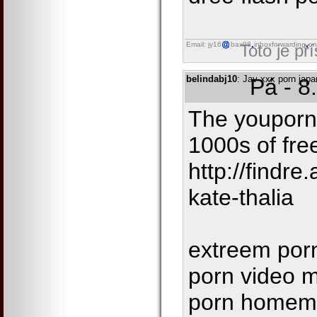
Email: jy16
bax98
inboxforwarding
on
Toto je př
belindabj10
: Jav xxx porn jap
Pá - 8
The youporn 
1000s of fre
http://findr
kate-thalia
extreem porn
porn video 
porn homem