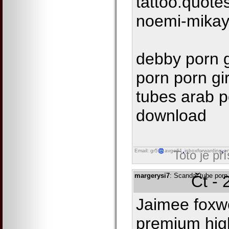
tattoo.quote
noemi-mikay
debby porn g
porn porn gi
tubes arab p
download
Email: gr5
avgo61
inboxforwarding
on
Toto je př
margerysi7
: Scandal tube por
Čt - 
Jaimee foxw
premium high