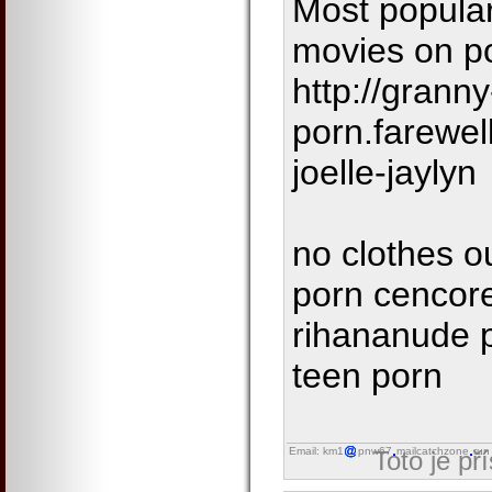
Most popular
movies on p
http://granny
porn.farewel
joelle-jaylyn
no clothes o
porn cencore
rihananude p
teen porn
Email: km1
pnw67
mailcatchzone
run
Toto je př