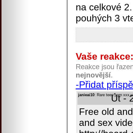
na celkové 2.
pouhých 3 vte
Vaše reakce
Reakce jsou řaze
nejnovější
.
-Přidat přísp
janieai10
: Rare teen porn xxx 
Út - 
Free old an
and sex vide