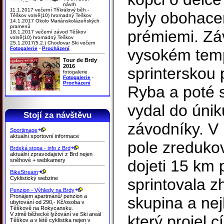
návrh
11.1.2017 večerní Tříkrálový běh -
byly obohace
Těškov volně(10) hromadný Teškov
14.1.2017 Okolo Mariánskolázeňských
pramenů
prémiemi. Záv
18.1.2017 večerní závod Těškov
volně(10) hromadný Teškov
25.1.2017(5.2.) Chodovar Ski večern
Fotogalerie
-
Procházení
vysokém temp
Tour de Brdy
2016
sprinterskou 
fotogalerie
Fotogalerie
-
Procházení
Ryba a poté 
vydal do únik
Stojí za návštěvu
závodníky. V 
Sportimage
aktuální sportovní informace
pole zredukov
Brdská stopa - info z Brd
aktuální zpravodajství z Brd nejen
sněhové + webkamery
dojeti 15 km 
BikeStream
Cyklistický webzine
sprintovala z
Penzion - Výhledy na Brdy
Pronájem apartmánů/ penzion a
skupina a nej
ubytování od 290,- Kč/osoba v
Těškově na Rokycansku.
V zimě běžecké lyžování ve Ski areál
který projel c
Těškov a v létě cyklistika nejen v