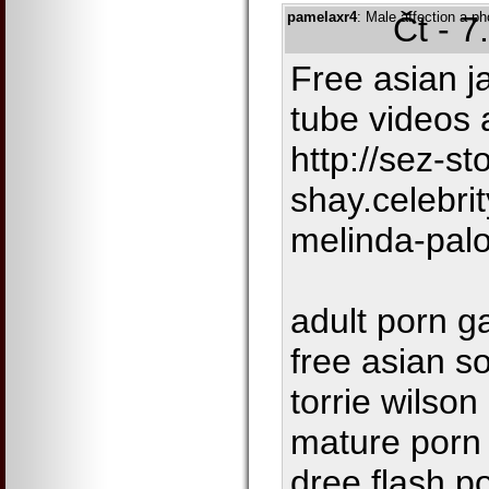
pamelaxr4
: Male affection a ph
Čt - 7
Free asian j
tube videos 
http://sez-st
shay.celebri
melinda-pal
adult porn g
free asian s
torrie wilson
mature porn 
dree flash p