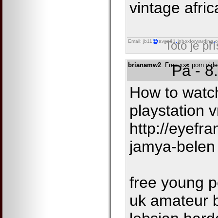
vintage afric
Email: jb11
avgo61
inboxforwarding
o
Toto je př
brianamw2
: Free xxx porn vid
Pá - 8
How to watch
playstation v
http://eyef
jamya-belen
free young p
uk amateur b