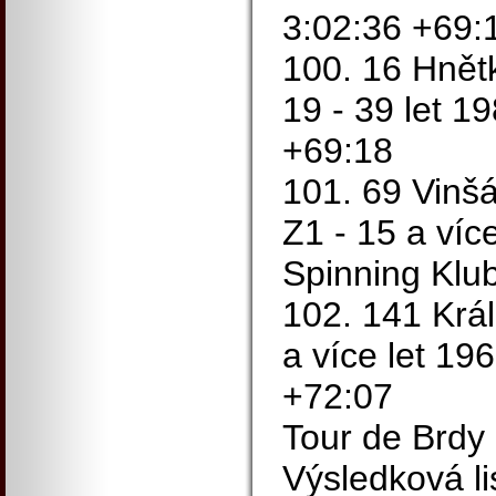
3:02:36 +69:
100. 16 Hnětk
19 - 39 let 1
+69:18
101. 69 Vinš
Z1 - 15 a víc
Spinning Klu
102. 141 Král
a více let 19
+72:07
Tour de Brdy
Výsledková li