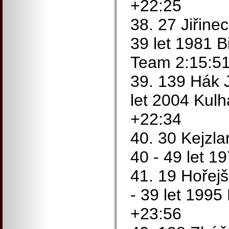
+22:25
38. 27 Jiřinec
39 let 1981 B
Team 2:15:51
39. 139 Hák J
let 2004 Kul
+22:34
40. 30 Kejzla
40 - 49 let 1
41. 19 Hořejš
- 39 let 1995
+23:56