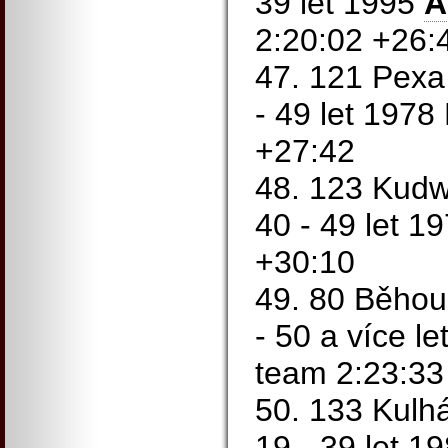
39 let 1995
A
2:20:02 +26:
47. 121 Pexa
- 49 let 1978
+27:42
48. 123 Kudw
40 - 49 let 1
+30:10
49. 80 Běhou
- 50 a více l
team 2:23:33
50. 133 Kulh
19 - 39 let 1