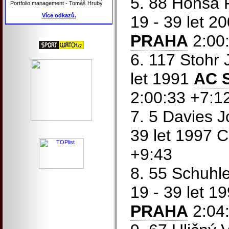
5. 88 Honsa F
Portfolio management - Tomáš Hrubý
Více odkazů.
19 - 39 let 2
PRAHA
2:00:
6. 117 Stohr 
let 1991
AC S
2:00:33 +7:1
7. 5 Davies J
39 let 1997 
+9:43
8. 55 Schuhl
19 - 39 let 1
PRAHA
2:04