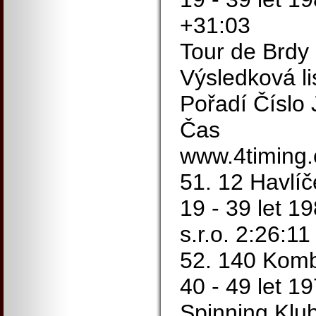
+31:03
Tour de Brdy
Výsledková li
Pořadí Číslo
Čas
www.4timing.
51. 12 Havlíč
19 - 39 let 1
s.r.o. 2:26:1
52. 140 Komb
40 - 49 let 1
Spinning Klu