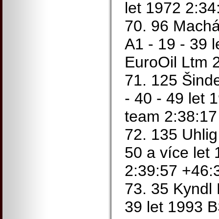
let 1972 2:34
70. 96 Machá
A1 - 19 - 39 
EuroOil Ltm 
71. 125 Šinde
- 40 - 49 let 
team 2:38:17
72. 135 Uhlig
50 a více le
2:39:57 +46:
73. 35 Kyndl 
39 let 1993 