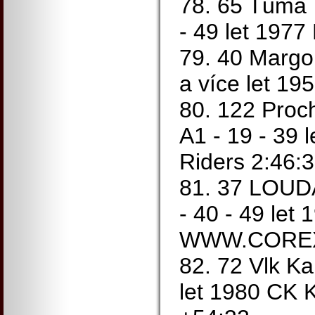
78. 65 Tůma 
- 49 let 1977
79. 40 Margo
a více let 19
80. 122 Proc
A1 - 19 - 39 
Riders 2:46:
81. 37 LOUDA
- 40 - 49 let 
WWW.COREX.
82. 72 Vlk Ka
let 1980 CK 