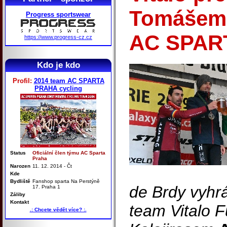
Tomášem 
Progress sportswear
AC SPAR
https://www.progress-cz.cz
Kdo je kdo
Profil:
2014 team AC SPARTA
PRAHA cycling
Status
Oficiální člen týmu AC Sparta
Praha
Narozen
11. 12. 2014 - Čt
Kde
Bydliště
Fanshop sparta Na Perstýně
de Brdy vyhrá
17. Praha 1
Záliby
Kontakt
team Vitalo 
.: Chcete vědět více? :.