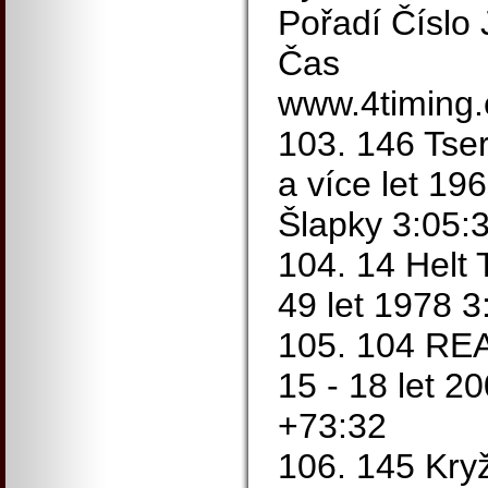
Pořadí Číslo
Čas
www.4timing.
103. 146 Tse
a více let 1
Šlapky 3:05:
104. 14 Helt 
49 let 1978 3
105. 104 RE
15 - 18 let 
+73:32
106. 145 Kry