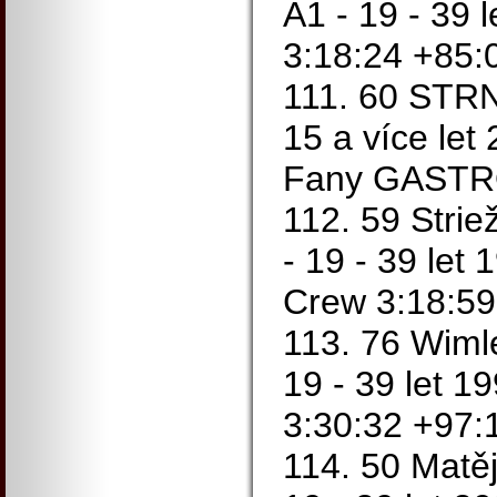
A1 - 19 - 39 
3:18:24 +85:
111. 60 STR
15 a více let
Fany GASTRO
112. 59 Strie
- 19 - 39 let 
Crew 3:18:59
113. 76 Wiml
19 - 39 let 1
3:30:32 +97:
114. 50 Matě