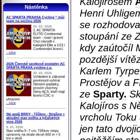
Kalojirosem
Nástěnka
Henri Uhlige
AC SPARTA PRAHSA Cycling ‘‘ můj
team na sezónu 2026
se rozhodoval
30. 03. 2026
1. AC SPARTA
stoupání ze 
ELITE/ Continental
team - road / gravel
Chci závodit v
kdy zaútočíl 
kategorii Elite a U23 /
Continentání licencí.
...více
pozdější vítě
2026 Členské spolkové poplatky AC
Karlem Tyrp
SPARTA PRAHA cycling z.s.
30. 03. 2026
Vzhledem k zákonné
Prostějov a 
povinnosti vybírat
členské poplatky,
prosím všechny
ze
Sparty.
Sk
členy ACS, kteří mají
licenci ČSC o
uhrazení
Kalojíros s 
...více
vrcholu Toku 
Ski areál BRDY - Těškov - Strašice +
aktuální stav sněhu a lyžařských
stop 2026
jen tato dvoj
9. 01. 2026
Stav sněhu 5 -7 cm, Těškov stopy
upraveny na skate okruh 600 m + 5
km v okolí