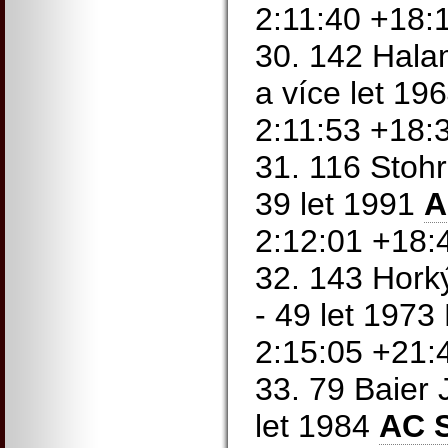
2:11:40 +18:
30. 142 Halam
a více let 1
2:11:53 +18:
31. 116 Stohr
39 let 1991
A
2:12:01 +18:
32. 143 Hork
- 49 let 197
2:15:05 +21:
33. 79 Baier J
let 1984
AC S