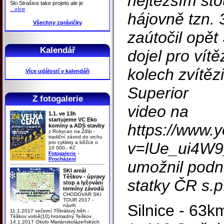
nejtěžším st
Ski Strašice take projeto ale je
...více
hájovně tzn.
Všechny zprávičky
zaútočil opět
Kalendář
dojel pro vít
kolech zvítězi
Více událostí v kalendáři
Superior
Z fotogalerie
video na
1.1. ve 13h
startujeme VC Eko
https://www.
komíny a ADS stavby
z Rokycan na Žďár -
tradiční závod do vrchu
pro cyklisty a běžce o
v=lUe_ui4W9
10 000,- Kč
Fotogalerie
-
Procházení
umožnil podn
SKI areál
Těškov - úpravy
statky ČR s.p
stop a lyžování
termíny závodů
CHODOVAR SKI
TOUR 2017 -
Silnice - 63k
návrh
11.1.2017 večerní Tříkrálový běh -
Těškov volně(10) hromadný Teškov
14.1.2017 Okolo Mariánskolázeňských