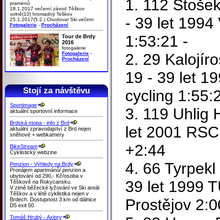
1. 112 Stošek
pramenů
18.1.2017 večerní závod Těškov
volně(10) hromadný Teškov
- 39 let 1994
25.1.2017(5.2.) Chodovar Ski večern
Fotogalerie
-
Procházení
1:53:21 -
Tour de Brdy
2016
fotogalerie
Fotogalerie
-
2. 29 Kalojír
Procházení
19 - 39 let 1
Stojí za návštěvu
cycling 1:55:
Sportimage
3. 119 Uhlig 
aktuální sportovní informace
Brdská stopa - info z Brd
let 2001 RSC
aktuální zpravodajství z Brd nejen
sněhové + webkamery
+2:44
BikeStream
Cyklistický webzine
4. 66 Tyrpekl
Penzion - Výhledy na Brdy
Pronájem apartmánů/ penzion a
ubytování od 290,- Kč/osoba v
39 let 1999 
Těškově na Rokycansku.
V zimě běžecké lyžování ve Ski areál
Těškov a v létě cyklistika nejen v
Prostějov 2:
Brdech. Dostupnost 3 km od dálnice
D5 exit 50.
Tomáš Hrubý - Axiory