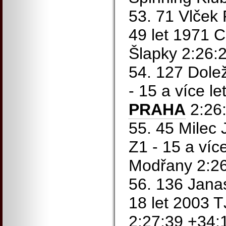
53. 71 Vlček 
49 let 1971 
Šlapky 2:26:
54. 127 Dole
- 15 a více l
PRAHA
2:26
55. 45 Milec 
Z1 - 15 a víc
Modřany 2:26
56. 136 Jana
18 let 2003 T
2:27:39 +34: