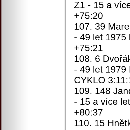
Z1 - 15 a víc
+75:20
107. 39 Mare
- 49 let 1975
+75:21
108. 6 Dvořá
- 49 let 197
CYKLO 3:11:
109. 148 Jan
- 15 a více l
+80:37
110. 15 Hnět