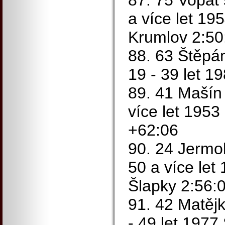
87. 75 Vopat 
a více let 19
Krumlov 2:50
88. 63 Štěpá
19 - 39 let 1
89. 41 Mašín
více let 1953
+62:06
90. 24 Jermol
50 a více let
Šlapky 2:56:
91. 42 Matěj
- 49 let 1977