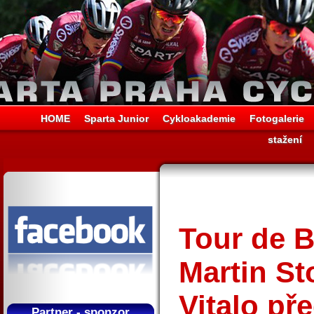
HOME
Sparta Junior
Cykloakademie
Fotogalerie
stažení
Tour de B
Martin St
Vitalo př
Partner - sponzor