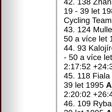
42. 138 Zháň
19 - 39 let 1
Cycling Team
43. 124 Mull
50 a více let
44. 93 Kaloj
- 50 a více l
2:17:52 +24:
45. 118 Fiala
39 let 1995
A
2:20:02 +26:
46. 109 Ryba