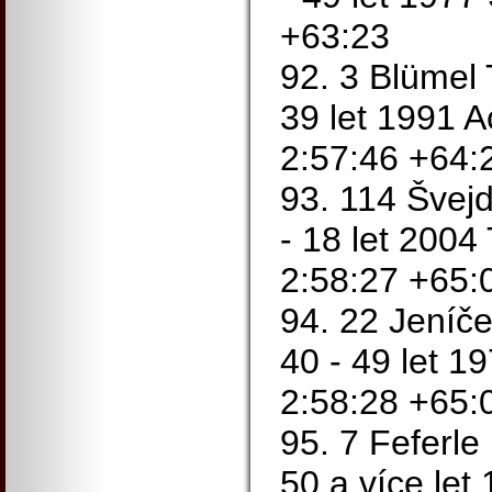
+63:23
92. 3 Blümel
39 let 1991 A
2:57:46 +64:
93. 114 Švejd
- 18 let 200
2:58:27 +65:
94. 22 Jeníč
40 - 49 let 1
2:58:28 +65:
95. 7 Feferle
50 a více let