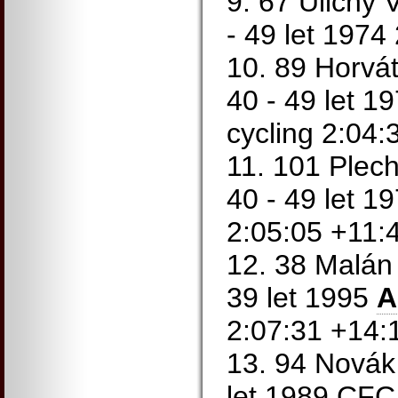
9. 67 Uličný 
- 49 let 1974
10. 89 Horvát
40 - 49 let 1
cycling 2:04:
11. 101 Plec
40 - 49 let 1
2:05:05 +11:
12. 38 Malán 
39 let 1995
A
2:07:31 +14:
13. 94 Novák 
let 1989 CFC