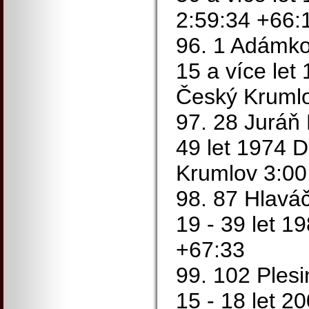
2:59:34 +66:
96. 1 Adámko
15 a více let
Český Krumlo
97. 28 Juráň 
49 let 1974 D
Krumlov 3:00
98. 87 Hlavá
19 - 39 let 1
+67:33
99. 102 Ples
15 - 18 let 2