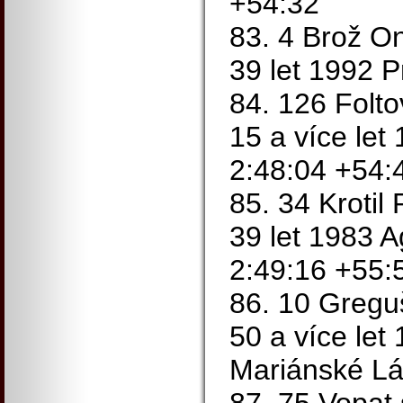
+54:32
83. 4 Brož On
39 let 1992 
84. 126 Folt
15 a více le
2:48:04 +54:
85. 34 Krotil
39 let 1983 A
2:49:16 +55:
86. 10 Gregu
50 a více let
Mariánské Lá