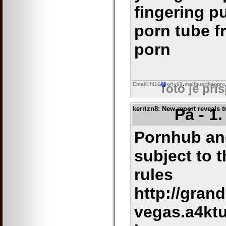
fingering 
porn tube f
porn
Email: hl16
orly68
mailguardianpro
Toto je pří
kerrizn8
: New report reveals 
Pá - 1
Pornhub and
subject to t
rules
http://gran
vegas.a4ktu