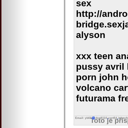
sex
http://andro
bridge.sexj
alyson
xxx teen an
pussy avril
porn john 
volcano ca
futurama fr
Email: yb60
dvn8110
cprt54
inboxf
Toto je pří