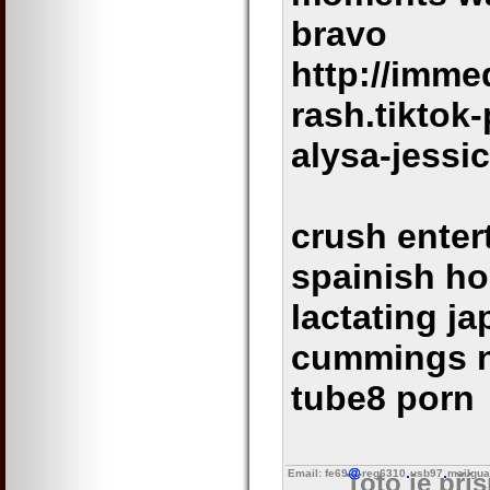
bravo
http://imme
rash.tiktok
alysa-jessi
crush enter
spainish h
lactating j
cummings n
tube8 porn
Email: fe69
reg6310
usb97
mailgua
Toto je pří