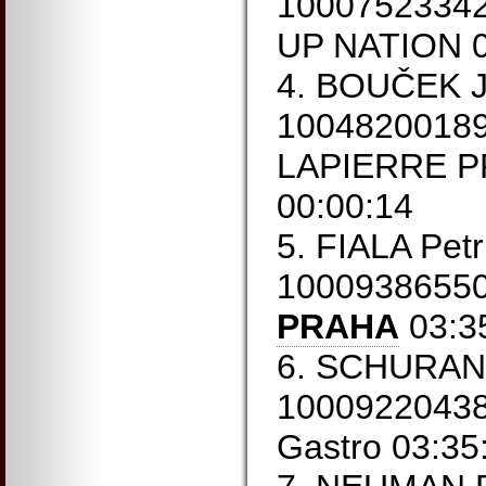
10007523342
UP NATION 0
4. BOUČEK J
1004820018
LAPIERRE P
00:00:14
5. FIALA Pet
1000938655
PRAHA
03:35
6. SCHURAN 
10009220438
Gastro 03:35