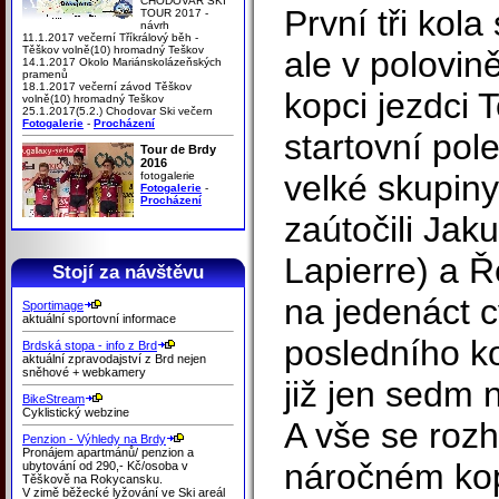
CHODOVAR SKI
První tři kola
TOUR 2017 -
návrh
11.1.2017 večerní Tříkrálový běh -
Těškov volně(10) hromadný Teškov
ale v polovin
14.1.2017 Okolo Mariánskolázeňských
pramenů
18.1.2017 večerní závod Těškov
kopci jezdci 
volně(10) hromadný Teškov
25.1.2017(5.2.) Chodovar Ski večern
Fotogalerie
-
Procházení
startovní pol
Tour de Brdy
2016
velké skupiny
fotogalerie
Fotogalerie
-
Procházení
zaútočili Jak
Lapierre) a 
Stojí za návštěvu
na jedenáct c
Sportimage
aktuální sportovní informace
posledního k
Brdská stopa - info z Brd
aktuální zpravodajství z Brd nejen
sněhové + webkamery
již jen sedm n
BikeStream
Cyklistický webzine
A vše se roz
Penzion - Výhledy na Brdy
Pronájem apartmánů/ penzion a
náročném kop
ubytování od 290,- Kč/osoba v
Těškově na Rokycansku.
V zimě běžecké lyžování ve Ski areál