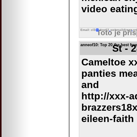
video eatin
Email: cl3
dow62
webmaildirect
on
Toto je pří
anneof10
: Top 20 the best fre
St - 
Cameltoe xx
panties me
and
http://xxx-a
brazzers18
eileen-faith