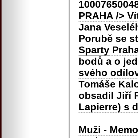
1000765004
PRAHA
/> V
Jana Veselé
Porubě se st
Sparty
Praha,
bodů a o jed
svého odílo
Tomáše Kaloj
obsadil Jiří
Lapierre) s 
Muži - Memo