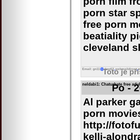
porn film fr
porn star s
free porn 
beatiality p
cleveland 
Email: gn11
dow62
webmaildirect
o
Toto je př
neldabi1
: Chaturbate free adu
Po - 
Al parker g
porn movie
http://fot
kelli-alondr