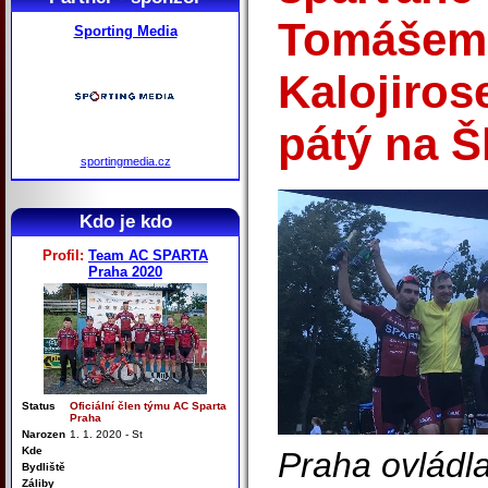
Tomášem
Sporting Media
Kalojiros
pátý na 
sportingmedia.cz
Kdo je kdo
Profil:
Team AC SPARTA
Praha 2020
Status
Oficiální člen týmu AC Sparta
Praha
Narozen
1. 1. 2020 - St
Kde
Praha ovládl
Bydliště
Záliby