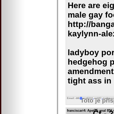
Here are ei
male gay fo
http://bang
kaylynn-al
ladyboy por
hedgehog p
amendment g
tight ass in
Email: dt6
reg6310
usb97
mailguar
Toto je pří
franciscari4
: Apetite anal 856
Čt - 