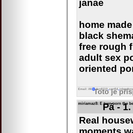
janae
home made 
black shem
free rough 
adult sex po
oriented po
Email: if4
dvn8110
cprt54
inboxfor
Toto je pří
miriamaz8
: E teen porn the b
Pá - 1
Real housew
moments wa