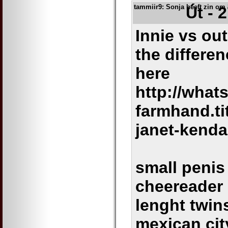
tammiir9
: Sonja heeft zin o
Út - 
Innie vs ou
the differe
here
http://what
farmhand.t
janet-kenda
small penis 
cheereader 
lenght twin
mexican cit