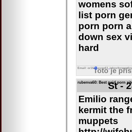
womens sof
list porn ge
porn porn a
down sex v
hard
Email: or16
avgo61
inboxforwardin
Toto je pří
rubenva60
: Best paid porn si
St - 
Emilio rang
kermit the 
muppets
http://wife