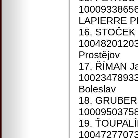
1000933865
LAPIERRE 
16. STOČEK 
1004820120
Prostějov
17. ŘÍMAN J
10023478933
Boleslav
18. GRUBER 
10009503758 
19. ŤOUPALÍ
1004727707