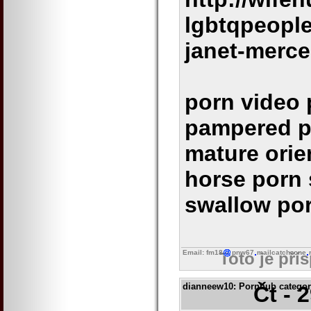
lgbtqpeopl
janet-merc
porn video
pampered po
mature orie
horse porn 
swallow po
Email: fm18
pnw67
mailcatchzone
Toto je pří
dianneew10
: Pornhub categori
Čt - 