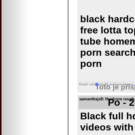
black hardc
free lotta t
tube homem
porn search
porn
Email: nn1
orly68
mailguardianpro
Toto je pří
samanthajs8
: Hardcore rough
Po - 
Black full 
videos with