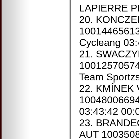
LAPIERRE 
20. KONCZER
10014465613
Cycleang 03:
21. SWACZYN
10012570574
Team Sportzs
22. KMÍNEK 
10048006694 
03:43:42 00:
23. BRANDE
AUT 1003508