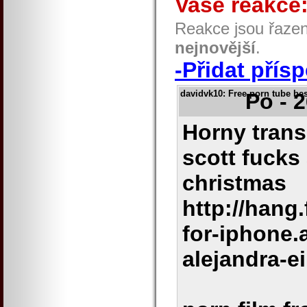
Vaše reakce
Reakce jsou řaze
nejnovější
.
-Přidat přís
davidvk10
: Free porn tube be
Po - 
Horny trans
scott fucks
christmas
http://hang
for-iphone.
alejandra-e