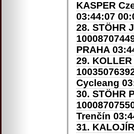
KASPER Cze
03:44:07 00:
28. STÖHR J
1000870744
PRAHA
03:4
29. KOLLER
10035076392
Cycleang 03
30. STÖHR P
1000870755
Trenčín 03:4
31. KALOJÍ