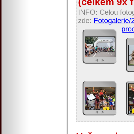
(celkem 9x f
INFO: Celou fotog
zde:
Fotogalerie/
proc