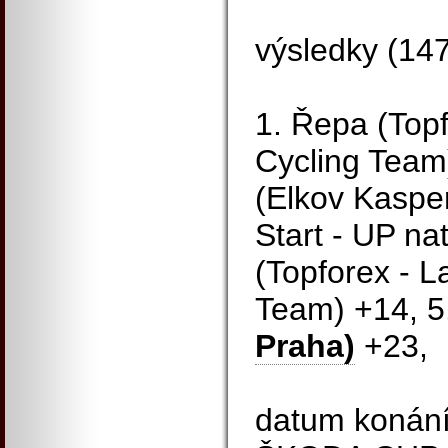
výsledky (14
1. Řepa (Topf
Cycling Team)
(Elkov Kasper
Start - UP na
(Topforex - L
Team) +14, 5
Praha)
+23,
datum konání