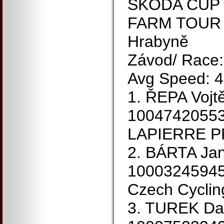
ŠKODA CUP 20
FARM TOUR
Hrabyně
Závod/ Race:
Avg Speed: 4
1. ŘEPA Vojt
1004742055
LAPIERRE P
2. BÁRTA Ja
1000324594
Czech Cyclin
3. TUREK Da