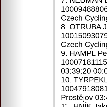
7. NEUMAN D
1000948880
Czech Cyclin
8. OTRUBA J
1001509307
Czech Cyclin
9. HAMPL Pe
10007181115 
03:39:20 00:
10. TYRPEKL
1004791808
Prostějov 03
11. HNÍK Ja