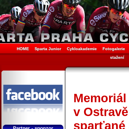
HOME
Sparta Junior
Cykloakademie
Fotogalerie
stažení
Memoriál
v Ostravě
sparťané
Partner - sponzor