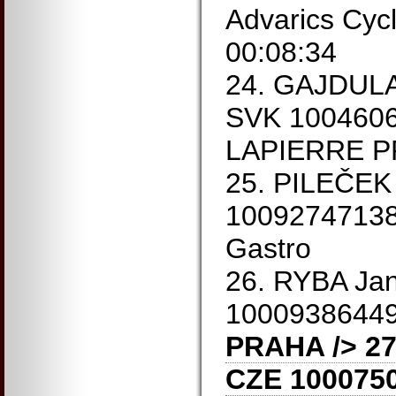
Advarics Cyc
00:08:34
24. GAJDULA
SVK 100460
LAPIERRE 
25. PILEČEK
10092747138
Gastro
26. RYBA Ja
1000938644
PRAHA
/> 27
CZE 100075