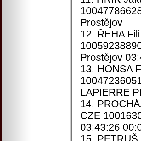
1004778662
Prostějov
12. ŘEHA Fil
1005923889
Prostějov 03
13. HONSA F
1004723605
LAPIERRE 
14. PROCHÁZ
CZE 10016304
03:43:26 00:
15. PETRUŠ J