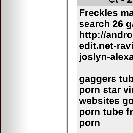
Freckles ma
search 26 g
http://andr
edit.net-ra
joslyn-alex
gaggers tub
porn star v
websites go
porn tube f
porn