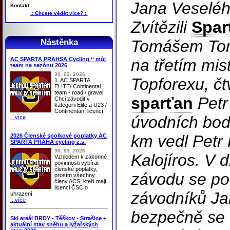
Jana Veseléh
Kontakt
.: Chcete vědět více? :.
Zvítězili
Spar
Tomášem Tom
Nástěnka
AC SPARTA PRAHSA Cycling ‘‘ můj
na třetím mist
team na sezónu 2026
30. 03. 2026
Topforexu, čtv
1. AC SPARTA
ELITE/ Continental
team - road / gravel
sparťan
Petr
Chci závodit v
kategorii Elite a U23 /
Continentání licencí.
úvodních bodo
...více
km vedl Petr
2026 Členské spolkové poplatky AC
SPARTA PRAHA cycling z.s.
30. 03. 2026
Kalojíros. V 
Vzhledem k zákonné
povinnosti vybírat
členské poplatky,
závodu se poda
prosím všechny
členy ACS, kteří mají
licenci ČSC o
závodníků Ja
uhrazení
...více
bezpečně se 
Ski areál BRDY - Těškov - Strašice +
aktuální stav sněhu a lyžařských