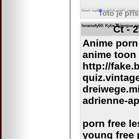
Email: wg5
reg6310
usb97
mailgua
Toto je pří
lorainefy60
: Kylie minogue sa
Čt - 
Anime porn 
anime toon
http://fake
quiz.vintag
dreiwege.m
adrienne-ap
porn free l
young free 