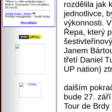
rozdělila jak 
Těškov a v létě cyklistika nejen v
Brdech. Dostupnost 3 km od dálnice
D5 exit 50.
jednotlivce, 
Tomáš Hrubý - Axiory
Portfolio management - Tomáš Hrubý
výkonnosti. V
Více odkazů.
Řepa, který př
šestivteřino
Janem Bártou
třetí Daniel T
UP nation) ztr
dalším pokra
bude 27. září
Tour de Brdy 