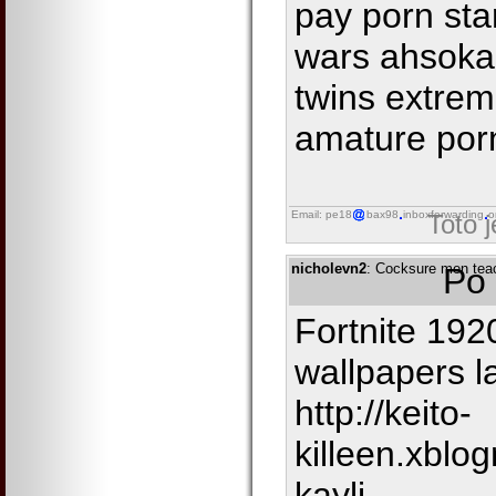
pay porn sta
wars ahsoka
twins extrem
amature por
Email: pe18
bax98
inboxforwarding
o
Toto 
nicholevn2
: Cocksure men teac
Po 
Fortnite 192
wallpapers l
http://keito-
killeen.xblo
kayli