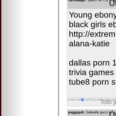
carissaag4
: Sperm 34 731 video
Ú
Young ebony
black girls 
http://extrem
alana-katie
dallas porn 1
trivia games
tube8 porn st
Email: ad5
reg6310
usb97
mailguard
Toto 
peggyqs6
: Gabrielle gucci le
Ú