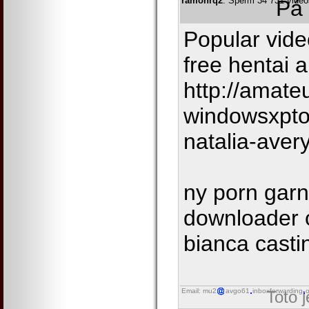
ramonrq2
: Sperm 34 731 videos
Pá 
Popular vide
free hentai 
http://amate
windowsxpto
natalia-aver
ny porn garnn
downloader c
bianca casti
Email: mu2
avgo61
inboxforwarding
o
Toto 