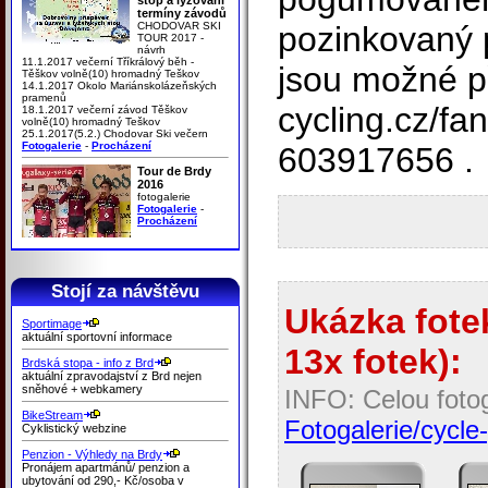
termíny závodů
CHODOVAR SKI
pozinkovaný p
TOUR 2017 -
návrh
11.1.2017 večerní Tříkrálový běh -
jsou možné př
Těškov volně(10) hromadný Teškov
14.1.2017 Okolo Mariánskolázeňských
pramenů
cycling.cz/fa
18.1.2017 večerní závod Těškov
volně(10) hromadný Teškov
25.1.2017(5.2.) Chodovar Ski večern
Fotogalerie
-
Procházení
603917656 .
Tour de Brdy
2016
fotogalerie
Fotogalerie
-
Procházení
Stojí za návštěvu
Ukázka fotek
Sportimage
aktuální sportovní informace
13x fotek):
Brdská stopa - info z Brd
aktuální zpravodajství z Brd nejen
sněhové + webkamery
INFO: Celou fotog
BikeStream
Fotogalerie/cycle-
Cyklistický webzine
Penzion - Výhledy na Brdy
Pronájem apartmánů/ penzion a
ubytování od 290,- Kč/osoba v