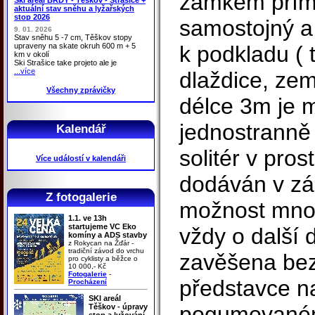
zámkem přímo
aktuální stav sněhu a lyžařských
stop 2026
samostojný a
9. 01. 2026
Stav sněhu 5 -7 cm, Těškov stopy
upraveny na skate okruh 600 m + 5
k podkladu ( 
km v okolí
Ski Strašice take projeto ale je
...více
dlaždice, zemn
Všechny zprávičky
délce 3m je 
jednostranně 
Kalendář
solitér v pros
Více událostí v kalendáři
dodáván v zák
Z fotogalerie
možnost mno
1.1. ve 13h
startujeme VC Eko
vždy o další 
komíny a ADS stavby
z Rokycan na Žďár -
tradiční závod do vrchu
zavěšena bez
pro cyklisty a běžce o
10 000,- Kč
Fotogalerie
-
představce na
Procházení
SKI areál
pogumovaném 
Těškov - úpravy
stop a lyžování