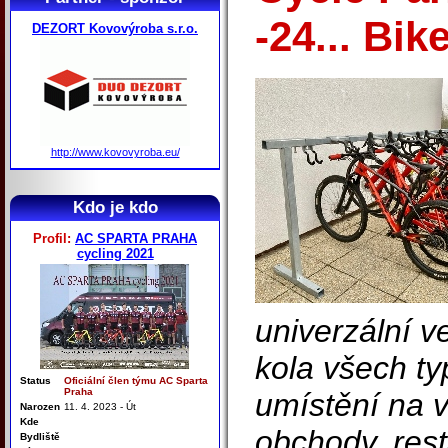
-24... Bik
DEZORT Kovovýroba s.r.o.
http://www.kovovyroba.eu/
Kdo je kdo
Profil:
AC SPARTA PRAHA
cycling 2021
univerzální v
kola všech ty
Status
Oficiální člen týmu AC Sparta
Praha
umístění na v
Narozen
11. 4. 2023 - Út
Kde
obchody, rest
Bydliště