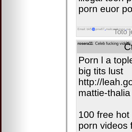
porn euor p
Email: bk5
pnw67
mailcatchzone
run
Toto 
rosera11
: Celeb fucking videos
Č
Porn l a topl
big tits lust
http://leah.
mattie-thalia
100 free hot 
porn videos 