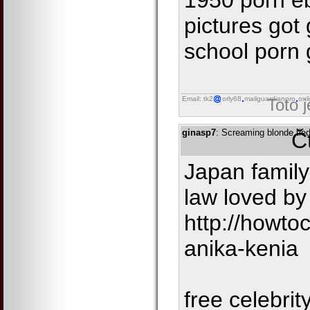
1950 porn eb
pictures got
school porn
Email: tk2
orly68
mailguardianpro
onl
Toto 
ginasp7
: Screaming blonde tie
Č
Japan family
law loved by
http://howto
anika-kenia
free celebrit