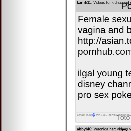
karlrk11
: Videos for kidnapped 
Po
Female sexu
vagina and 
http://asian.t
pornhub.com
ilgal young 
disney chann
pro sex poke
Email: jo20
dvn8110
cprt54
inboxforw
Toto
abbybi6
: Veronica hart videos 