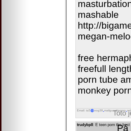
masturbatio
mashable
http://bigam
megan-melo
free hermap
freefull leng
porn tube am
monkey por
Email: ta5
eog38
mailguardianpro
onl
Toto 
trudybp8
: E teen porn the best
Pá 