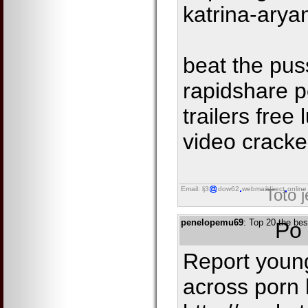
katrina-arya
beat the pus
rapidshare p
trailers fre
video crack
Email: lj3
dow62
webmaildirect
online
Toto 
penelopemu69
: Top 20 the bes
Po 
Report young
across porn 