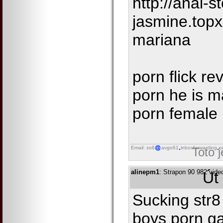
http://anal-
jasmine.top
mariana
porn flick rev
porn he is ma
porn female 
Email: zo6
avgo61
inboxforwarding
o
Toto 
alinepm1
: Strapon 90 982 vide
Út
Sucking str8 
boys porn g