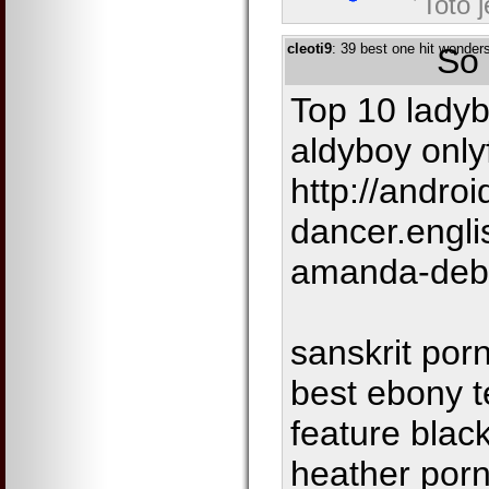
Toto 
cleoti9
: 39 best one hit wonder
So 
Top 10 ladyb
aldyboy only
http://androi
dancer.engl
amanda-deb
sanskrit por
best ebony t
feature black
heather por