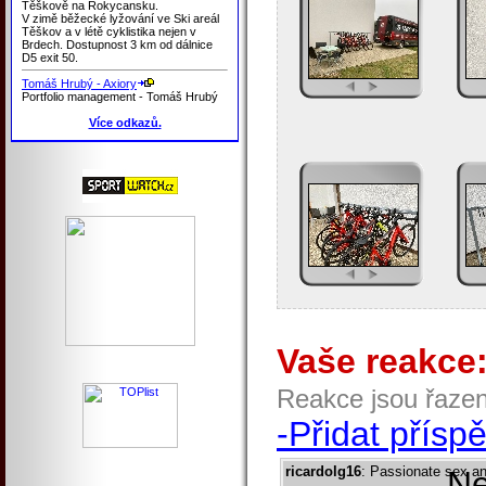
Těškově na Rokycansku.
V zimě běžecké lyžování ve Ski areál
Těškov a v létě cyklistika nejen v
Brdech. Dostupnost 3 km od dálnice
D5 exit 50.
Tomáš Hrubý - Axiory
Portfolio management - Tomáš Hrubý
Více odkazů.
Vaše reakce
Reakce jsou řaze
-Přidat přísp
ricardolg16
: Passionate sex an
Ne