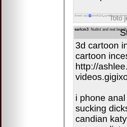
Email: sq1
dvn8110
cprt54
inboxforw
Toto 
earlcm3
: Nudist and real beach
S
3d cartoon i
cartoon ince
http://ashle
videos.gigi
i phone anal
sucking dic
candian katy