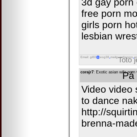
3d gay porn
free porn mo
girls porn ho
lesbian wres
Email: gi60
eog38
mailguardianpro
o
Toto 
corajr7
: Exotic asian wife porn
Pá 
Video video s
to dance nak
http://squir
brenna-made