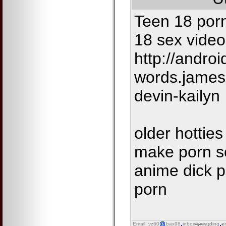
Teen 18 porn
18 sex video
http://andro
words.james.
devin-kailyn
older hottie
make porn so
anime dick 
porn
Email: vz60
bax98
inboxforwarding
o