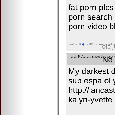
fat porn plc
porn search 
porn video b
Email: wv16
dvn8110
cprt54
inboxfor
Toto 
maralr6
: Aurora snow this scen
Ne 
My darkest d
sub espa ol
http://lancas
kalyn-yvette