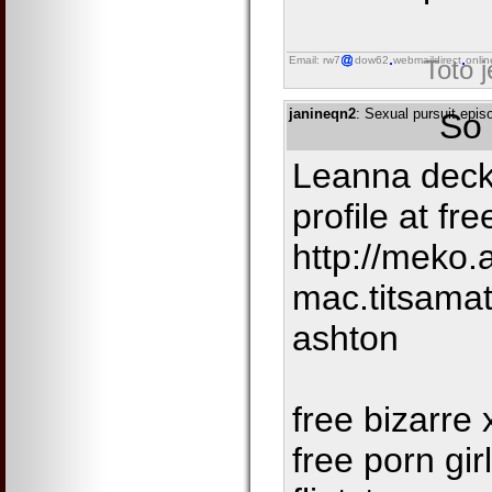
Email: rw7
dow62
webmaildirect
onlin
Toto 
janineqn2
: Sexual pursuit epi
So 
Leanna deck
profile at fr
http://meko.
mac.titsama
ashton
free bizarre 
free porn gir