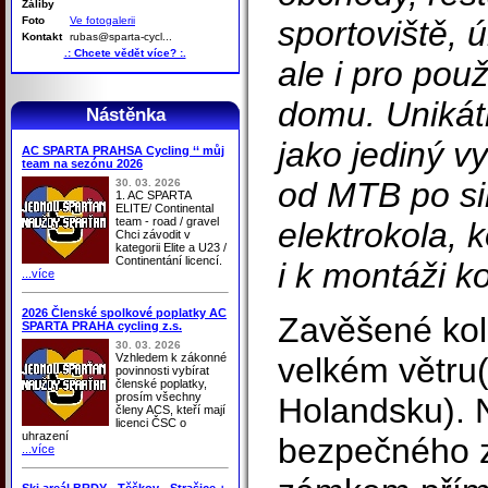
Záliby
Foto
Ve fotogalerii
sportoviště, 
Kontakt
rubas@sparta-cycl...
.: Chcete vědět více? :.
ale i pro pou
domu. Unikát
Nástěnka
jako jediný 
AC SPARTA PRAHSA Cycling ‘‘ můj
team na sezónu 2026
od MTB po sil
30. 03. 2026
1. AC SPARTA
ELITE/ Continental
team - road / gravel
elektrokola, 
Chci závodit v
kategorii Elite a U23 /
Continentání licencí.
i k montáži kol
...více
2026 Členské spolkové poplatky AC
Zavěšené kol
SPARTA PRAHA cycling z.s.
30. 03. 2026
Vzhledem k zákonné
velkém větru(
povinnosti vybírat
členské poplatky,
prosím všechny
Holandsku). 
členy ACS, kteří mají
licenci ČSC o
uhrazení
bezpečného z
...více
Ski areál BRDY - Těškov - Strašice +