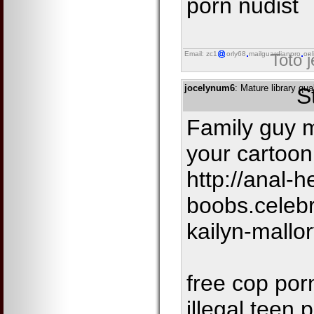
porn nudist
Email: zc1
orly68
mailguardianpro
onl
Toto 
jocelynum6
: Mature library qua
S
Family guy m
your cartoon
http://anal-h
boobs.celeb
kailyn-mallo
free cop por
illegal teen 