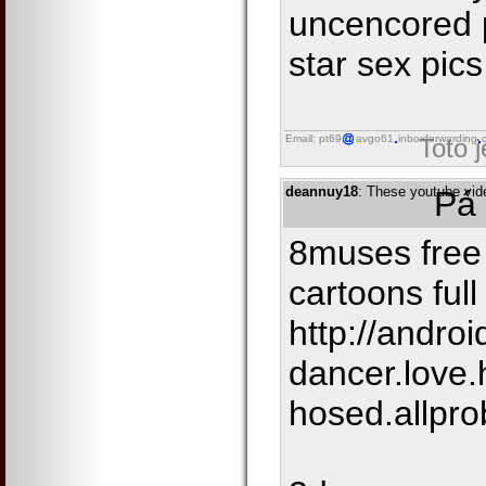
uncencored 
star sex pic
Email: pt69
avgo61
inboxforwarding
Toto 
deannuy18
: These youtube vide
Pá 
8muses free 
cartoons full
http://androi
dancer.love.
hosed.allpr