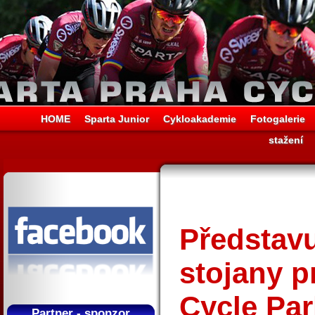
HOME
Sparta Junior
Cykloakademie
Fotogalerie
stažení
Představu
stojany p
Cycle Par
Partner - sponzor