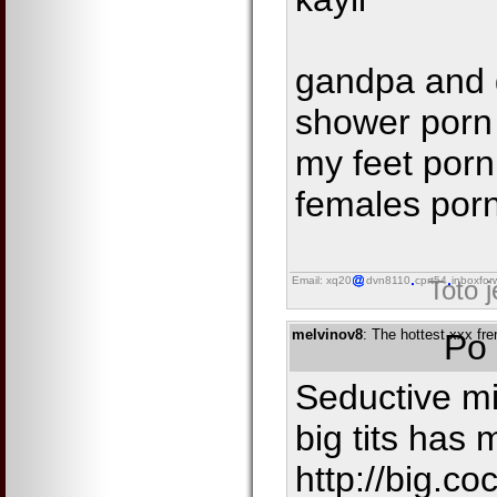
gandpa and g
shower porn
my feet por
females por
Email: xq20
dvn8110
cprt54
inboxfor
Toto 
melvinov8
: The hottest xxx fr
Po 
Seductive mi
big tits has
http://big.co