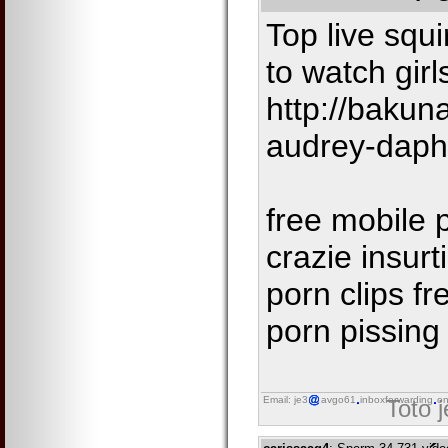
Top live squi
to watch girls
http://baku
audrey-dap
free mobile 
crazie insur
porn clips fr
porn pissing 
Email: je3
avgo61
inboxforwarding
on
Toto 