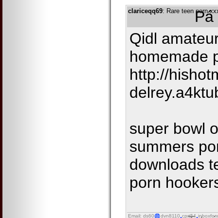
clariceqq69
: Rare teen porn x
Pá 
Qidl amateur
homemade p
http://hish
delrey.a4ktu
super bowl o
summers por
downloads t
porn hooke
Email: ds60
dvn8110
cprt54
inboxfor