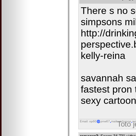
There s no s
simpsons mi
http://drinki
perspective
kelly-reina
savannah sa
fastest pron 
sexy cartoon
Email: op60
pnw67
mailcatchzone
ru
Toto 