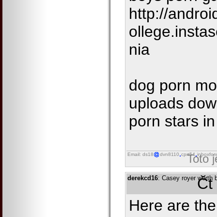
http://android
ollege.insta
nia
dog porn mo
uploads dow
porn stars i
Email: ds18
dvn8110
cprt54
inboxfor
Toto 
derekcd16
: Casey royer worth 
Čt
Here are the