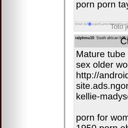
porn porn tay
Email: jb3
avgo61
inboxforwarding
on
Toto 
ralphmu10
: South african free 
Č
Mature tube
sex older w
http://andro
site.ads.ng
kellie-mady
porn for wo