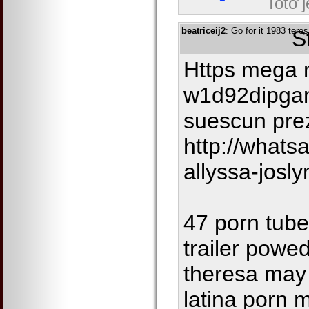
Toto 
beatriceij2
: Go for it 1983 teres
S
Https mega n
w1d92dipgan
suescun pre
http://what
allyssa-josly
47 porn tube
trailer powed
theresa may 
latina porn m