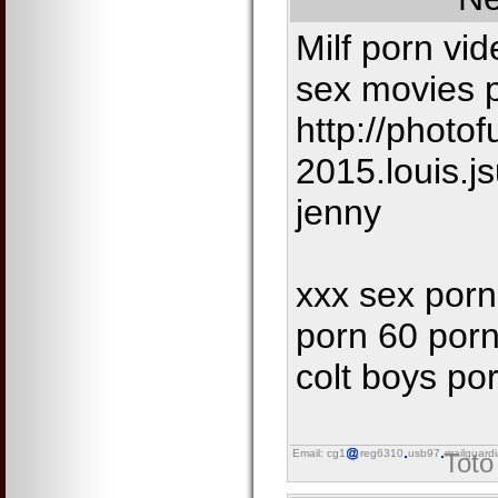
Milf porn vid
sex movies 
http://photof
2015.louis.j
jenny
xxx sex porn
porn 60 porn
colt boys po
Email: cg1
reg6310
usb97
mailguard
Toto