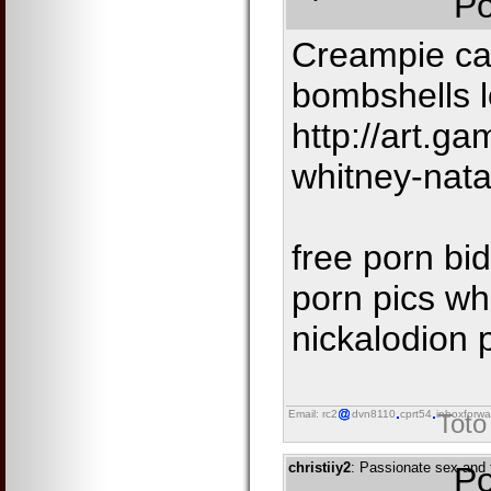
Po
Creampie ca
bombshells l
http://art.ga
whitney-nata
free porn bi
porn pics wh
nickalodion 
Email: rc2
dvn8110
cprt54
inboxforwa
Toto
christiiy2
: Passionate sex and 
Po