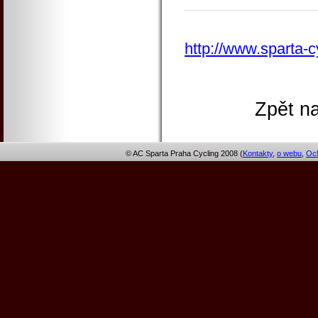
http://www.sparta-c
Zpět n
© AC Sparta Praha Cycling 2008 (
Kontakty
,
o webu
,
Och