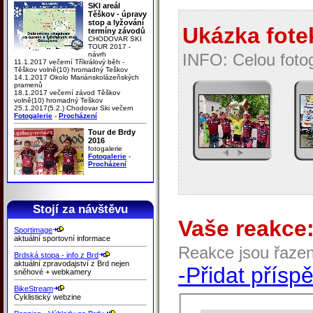
SKI areál
Těškov - úpravy
stop a lyžování
Ukázka fotek
termíny závodů
CHODOVAR SKI
TOUR 2017 -
návrh
INFO: Celou fotog
11.1.2017 večerní Tříkrálový běh -
Těškov volně(10) hromadný Teškov
14.1.2017 Okolo Mariánskolázeňských
pramenů
18.1.2017 večerní závod Těškov
volně(10) hromadný Teškov
25.1.2017(5.2.) Chodovar Ski večern
Fotogalerie
-
Procházení
Tour de Brdy
2016
fotogalerie
Fotogalerie
-
Procházení
Stojí za návštěvu
Vaše reakce
Sportimage
aktuální sportovní informace
Reakce jsou řaze
Brdská stopa - info z Brd
aktuální zpravodajství z Brd nejen
-Přidat přísp
sněhové + webkamery
BikeStream
Cyklistický webzine