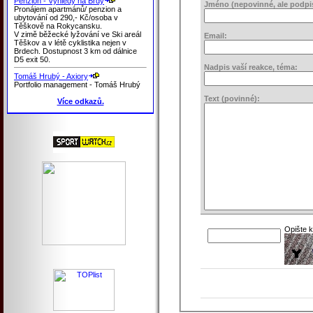
Penzion - Výhledy na Brdy
Jméno (nepovinné, ale podpis 
Pronájem apartmánů/ penzion a
ubytování od 290,- Kč/osoba v
Těškově na Rokycansku.
V zimě běžecké lyžování ve Ski areál
Email:
Těškov a v létě cyklistika nejen v
Brdech. Dostupnost 3 km od dálnice
D5 exit 50.
Nadpis vaší reakce, téma:
Tomáš Hrubý - Axiory
Portfolio management - Tomáš Hrubý
Text (povinné):
Více odkazů.
Opište 