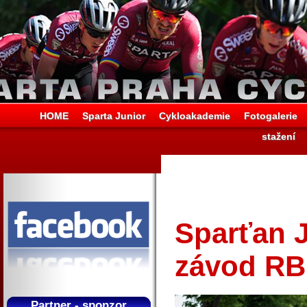
HOME
Sparta Junior
Cykloakademie
Fotogalerie
stažení
Sparťan 
závod RB
Partner - sponzor