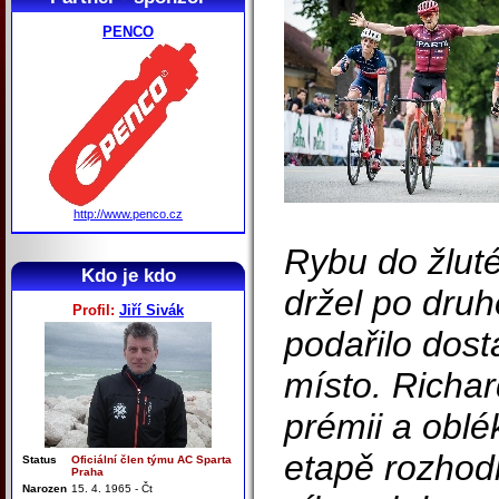
PENCO
http://www.penco.cz
Rybu do žluté
Kdo je kdo
držel po druh
Profil:
Jiří Sivák
podařilo dost
místo. Richa
prémii a oblé
etapě rozhod
Status
Oficiální člen týmu AC Sparta
Praha
Narozen
15. 4. 1965 - Čt