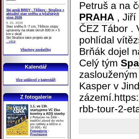
Petruš a na č
Ski areál BRDY - Těškov - Strašice +
PRAHA
, Jiř
aktuální stav sněhu a lyžařských
stop 2026
9. 01. 2026
ČEZ Tábor . V
Stav sněhu 5 -7 cm, Těškov stopy
upraveny na skate okruh 600 m + 5
km v okolí
pohlídal vítěz
Ski Strašice take projeto ale je
...více
Brňák dojel n
Všechny zprávičky
Celý tým
Spa
Kalendář
zaslouženým
Více událostí v kalendáři
Kasper v Jind
zázemí.https:
Z fotogalerie
rbb-tour-2-et
1.1. ve 13h
startujeme VC Eko
komíny a ADS stavby
z Rokycan na Žďár -
tradiční závod do vrchu
pro cyklisty a běžce o
10 000,- Kč
Fotogalerie
-
Procházení