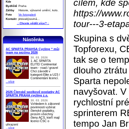
cílem, kde sp
Kde
Bydliště
Praha
https://www.r
Záliby
Historie, výtvarné umění, kolo.
Foto
Ve fotogalerii
Kontakt
jirisivak[zaviná...
tour---3-etap
.: Chcete vědět více? :.
Skupina s dv
Nástěnka
Topforexu, C
AC SPARTA PRAHSA Cycling ‘‘ můj
team na sezónu 2026
tak se o temp
30. 03. 2026
1. AC SPARTA
ELITE/ Continental
dlouho ztrátu
team - road / gravel
Chci závodit v
kategorii Elite a U23 /
Sparta nepol
Continentání licencí.
...více
navyšovat. V
2026 Členské spolkové poplatky AC
SPARTA PRAHA cycling z.s.
rychlostní pr
30. 03. 2026
Vzhledem k zákonné
povinnosti vybírat
sprinterem RB
členské poplatky,
prosím všechny
členy ACS, kteří mají
tempo Jan Brň
licenci ČSC o
uhrazení
...více