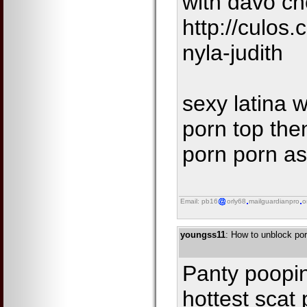
with davo ch
http://culos
nyla-judith
sexy latina 
porn top the
porn porn as
Email: pb16
orly68
mailguardianpro
o
youngss11
: How to unblock por
Panty poopin
hottest scat