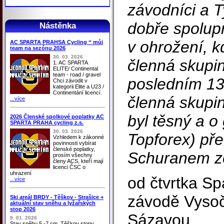
závodníci a T
dobře spolup
Nástěnka
v ohrožení, k
AC SPARTA PRAHSA Cycling ‘‘ můj
team na sezónu 2026
30. 03. 2026
členná skupi
1. AC SPARTA
ELITE/ Continental
team - road / gravel
posledním 13
Chci závodit v
kategorii Elite a U23 /
Continentání licencí.
členná skupin
...více
byl těsný a o
2026 Členské spolkové poplatky AC
SPARTA PRAHA cycling z.s.
30. 03. 2026
Topforex) pře
Vzhledem k zákonné
povinnosti vybírat
členské poplatky,
Schuranem 
prosím všechny
členy ACS, kteří mají
licenci ČSC o
uhrazení
od čtvrtka Sp
...více
závodě Vysoč
Ski areál BRDY - Těškov - Strašice +
aktuální stav sněhu a lyžařských
stop 2026
Sázavou
9. 01. 2026
Stav sněhu 5 -7 cm, Těškov stopy