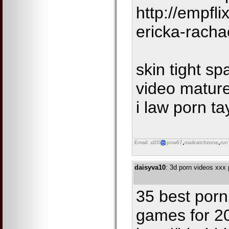
http://empfl
ericka-racha
skin tight s
video mature
i law porn ta
Email: xl20
pnw67
mailcatchzone
run
daisyva10
: 3d porn videos xxx 
35 best porn
games for 2