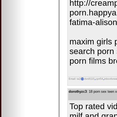
http://cream
porn.happya
fatima-aliso
maxim girls 
search porn s
porn films b
Email: ta2
dvn8110
cprt54
inboxforwa
dorothyzc3
: 18 porn sex teen 
Top rated v
milf and gra