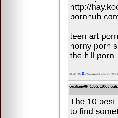
http://hay.ko
pornhub.com
teen art por
horny porn s
the hill porn
Email: tp2
dow62
webmaildirect
onlin
cecilianp69
: 1800s 1900s portra
The 10 best 
to find some