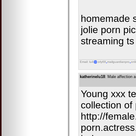
homemade sh
jolie porn pi
streaming ts
Email: lu4
orly68
mailguardianpro
onl
katherinelu18
: Male affection a
Young xxx t
collection of
http://femal
porn.actress