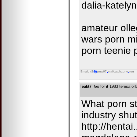
dalia-katelyn
amateur olle
wars porn mi
porn teenie 
Email: rj3
pnw67
mailcatchzone
run
leakt7
: Go for it 1983 teresa orl
What porn s
industry shu
http://henta