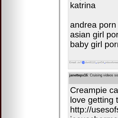
katrina
andrea porn 
asian girl p
baby girl por
Email: zv7
dvn8110
cprt54
inboxforw
janettepx16
: Cruising videos so
Creampie ca
love getting 
http://useso