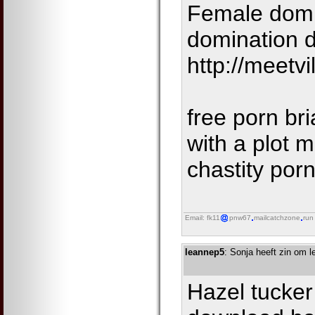
Female domi
domination d
http://meetv
free porn br
with a plot 
chastity por
Email: fk11
pnw67
mailcatchzone
run
leannep5
: Sonja heeft zin om 
Hazel tucker