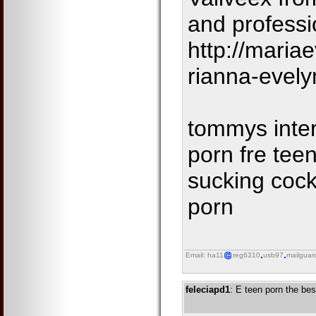
and professi
http://maria
rianna-evely
tommys inter
porn fre tee
sucking coc
porn
Email: ha11
reg6310
usb97
mailguar
feleciapd1
: E teen porn the be