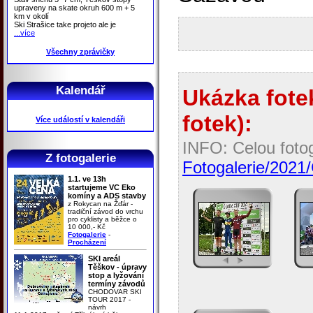
upraveny na skate okruh 600 m + 5
km v okolí
Ski Strašice take projeto ale je
...více
Všechny zprávičky
Kalendář
Ukázka fotek
fotek):
Více událostí v kalendáři
INFO: Celou fotog
Z fotogalerie
Fotogalerie/2021
1.1. ve 13h
startujeme VC Eko
komíny a ADS stavby
z Rokycan na Žďár -
tradiční závod do vrchu
pro cyklisty a běžce o
10 000,- Kč
Fotogalerie
-
Procházení
SKI areál
Těškov - úpravy
stop a lyžování
termíny závodů
CHODOVAR SKI
TOUR 2017 -
návrh