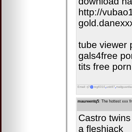
download ha
http://vubao
gold.danexx
tube viewer 
gals4free po
tits free por
Email: rj7
reg6310
usb97
mailguardi
maureentq5
: The hottest xxx 
Castro twins 
a fleshjack