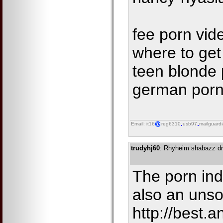
fee porn vid
where to get
teen blonde 
german por
Email: it16
reg6310
usb97
mailguard
trudyhj60
: Rhyheim shabazz dri
The porn ind
also an unso
http://best.