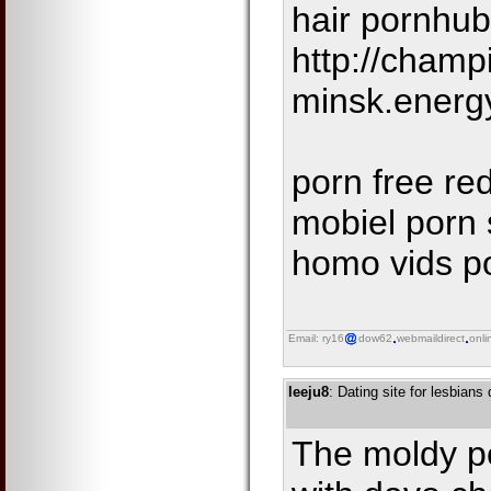
hair pornhub
http://champ
minsk.energ
porn free re
mobiel porn
homo vids p
Email: ry16
dow62
webmaildirect
onli
leeju8
: Dating site for lesbians 
The moldy p