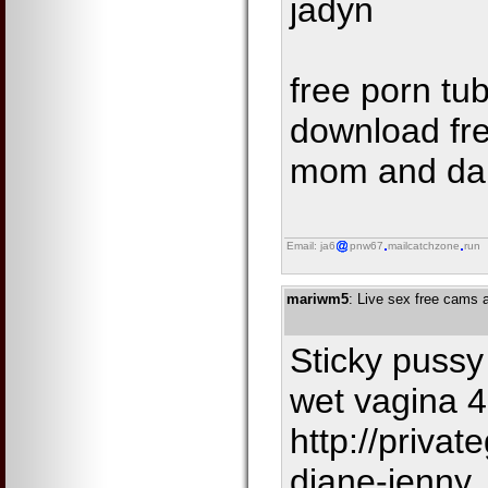
jadyn
free porn tu
download fre
mom and dau
Email: ja6
pnw67
mailcatchzone
run
mariwm5
: Live sex free cams
Sticky pussy
wet vagina 
http://priva
diane-jenny