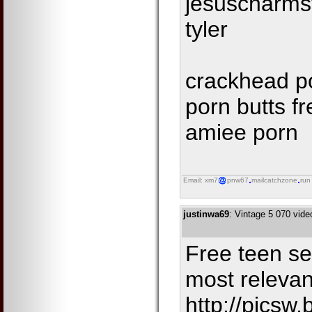
jesuscharms
tyler
crackhead po
porn butts f
amiee porn
Email: xm7
pnw67
mailcatchzone
run
justinwa69
: Vintage 5 070 vid
Free teen se
most relevan
http://picsw.