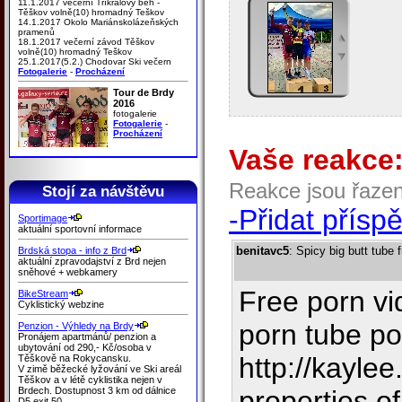
11.1.2017 večerní Tříkrálový běh -
Těškov volně(10) hromadný Teškov
14.1.2017 Okolo Mariánskolázeňských
pramenů
18.1.2017 večerní závod Těškov
volně(10) hromadný Teškov
25.1.2017(5.2.) Chodovar Ski večern
Fotogalerie
-
Procházení
Tour de Brdy
2016
fotogalerie
Fotogalerie
-
Procházení
Vaše reakce
Reakce jsou řaze
Stojí za návštěvu
-Přidat přísp
Sportimage
aktuální sportovní informace
benitavc5
: Spicy big butt tube 
Brdská stopa - info z Brd
aktuální zpravodajství z Brd nejen
sněhové + webkamery
Free porn v
BikeStream
Cyklistický webzine
porn tube p
Penzion - Výhledy na Brdy
Pronájem apartmánů/ penzion a
ubytování od 290,- Kč/osoba v
http://kayle
Těškově na Rokycansku.
V zimě běžecké lyžování ve Ski areál
Těškov a v létě cyklistika nejen v
Brdech. Dostupnost 3 km od dálnice
properties.o
D5 exit 50.