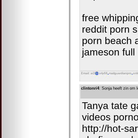
free whippin
reddit porn
porn beach 
jameson full
Email: ai3
orly68
mailguardianpro
onl
clintonri4
: Sonja heeft zin om
Tanya tate g
videos porn
http://hot-sa