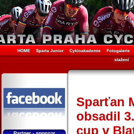
HOME
Sparta Junior
Cykloakademie
Fotogalerie
stažení
Sparťan 
obsadil 3
cup v Bla
Partner - sponzor