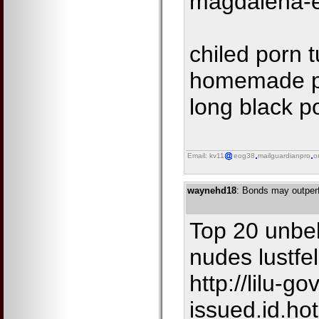
magdalena-e
chiled porn t
homemade po
long black p
Email: kv11
eog38
mailguardianpro
o
waynehd18
: Bonds may outperf
Top 20 unbeli
nudes lustfel
http://lilu-g
issued.id.ho