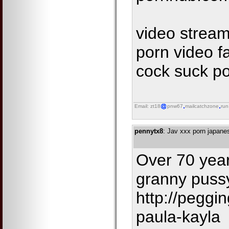
video stream
porn video f
cock suck po
Email: zt18
pnw67
mailcatchzone
run
pennytx8
: Jav xxx porn japane
Over 70 year
granny puss
http://peggi
paula-kayla