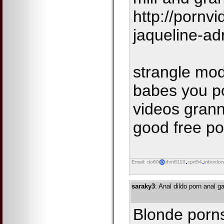
http://porn
jaqueline-ad
strangle mod
babes you p
videos grann
good free po
Email: do60
dvn8110
cprt54
inboxfor
saraky3
: Anal dildo porn anal 
Blonde porns