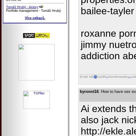
Tomáš Hrubý - Axiory
bailee-tayler
Portfolio management - Tomáš Hrubý
Více odkazů.
roxanne por
jimmy nuetro
addiction ab
Email: lq6
bax98
inboxforwarding
onl
byronnt16
: How to have sex ex
Ai extends t
also jack ni
http://ekle.