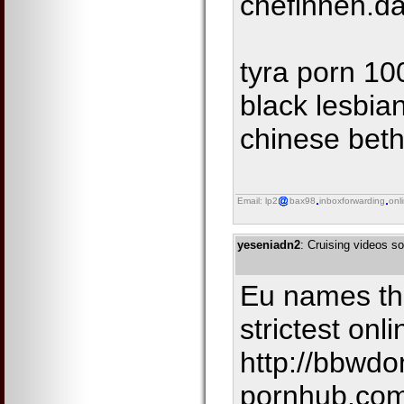
chefinnen.d
tyra porn 10
black lesbia
chinese bet
Email: lp2
bax98
inboxforwarding
onl
yeseniadn2
: Cruising videos so
Eu names thr
strictest onl
http://bbwdo
pornhub.com