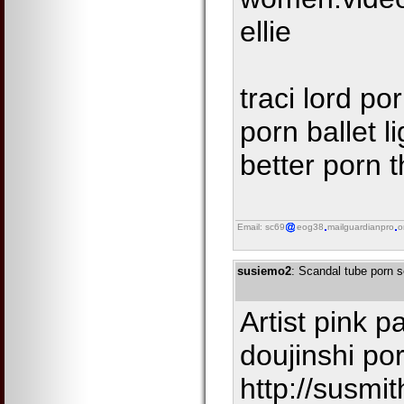
ellie
traci lord p
porn ballet l
better porn 
Email: sc69
eog38
mailguardianpro
o
susiemo2
: Scandal tube porn 
Artist pink 
doujinshi po
http://susmi