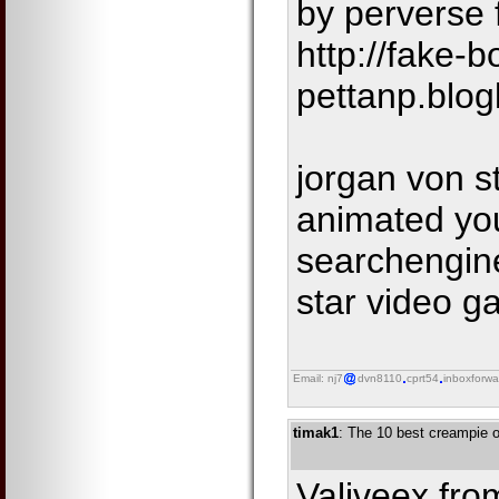
by perverse 
http://fake-
pettanp.blog
jorgan von s
animated you
searchengine
star video ga
Email: nj7
dvn8110
cprt54
inboxforwa
timak1
: The 10 best creampie o
Valiveex fro