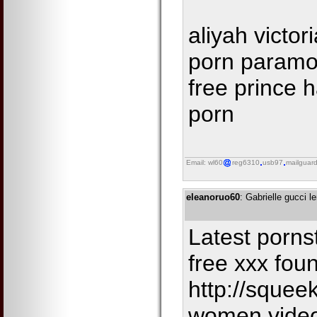
aliyah victor
porn paramo
free prince 
porn
Email: wl60
reg6310
usb97
mailguar
eleanoruo60
: Gabrielle gucci
Latest pornst
free xxx fou
http://squeek
women.video