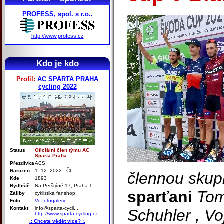
PROFESS, spol. s r.o..
http://www.profess.cz
Kdo je kdo
Profil:
AC SPARTA PRAHA
cycling 2022
Status
Oficiální člen týmu AC
Sparta Praha
Přezdívka
ACS
Narozen
1. 12. 2022 - Čt
člennou skupi
Kde
1893
Bydliště
Na Perštýně 17, Praha 1
sparťani
Tom
Záliby
cyklistika fanshop
Foto
Ve fotogalerii
Kontakt
info@sparta-cycli...
Schuhler , Vo
http://www.sparta-cycling.cz
.: Chcete vědět více? :.