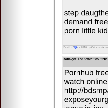
step daugthe
demand free 
porn little ki
Email: jv7
dvn8110
cprt54
inboxforwa
sofiavy9
: The hottest xxx fren
Pornhub fre
watch online
http://bdsmp
exposeyourgi