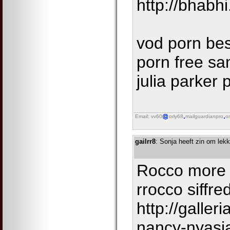
http://bhabh
vod porn bes
porn free sa
julia parker 
Email: vv60
orly68
mailguardianpro
o
gailrr8
: Sonja heeft zin om le
Rocco more 
rrocco siffred
http://galler
nancy-nyasi