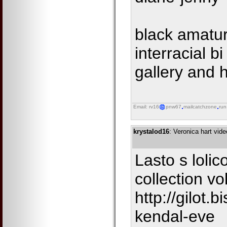
black amatu
interracial 
gallery and h
Email: rv16
pnw67
mailcatchzone
run
krystalod16
: Veronica hart vid
Lasto s loli
collection vo
http://gilot.
kendal-eve