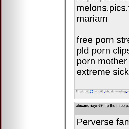
melons.pics
mariam
free porn s
pld porn cli
porn mother
extreme sick
Email: od1
avgo61
inboxforwarding
o
alexandriayn69
: To the three 
Perverse fami