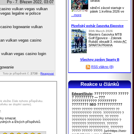
Strašic
Po - 7. Březen 2022, 03:07
silniční závod startuje v
casino vulkan vegas vulkan
pátek 1.května 2026 ve
 vegas legalne w polsce
...more
Plzeňský pohár časovka Ejpovice
casino logowanie vulkan
30th March 2026
Masters časovka MTB
Golf Ejpovice - Zdenek
kan vulkan vegas casino
Rubáš obsadil 3. místo
AC
SPARTA PRAHA
 vulkan vegas casino login
Všechny zprávy Sparty B
RSS vlákno (B)
ogowanie
Toto je příspěvek č.
2738
-
Reagovat
Reakce u článků
EdwardStulp
: ??????????? ?????
? ????????? — ???
???????????? ?????????
 vložte číslo tohoto příspěvku.
spěvku se doplní samo).
???????? SEO ????????????
????? ?????? ???????????? ??
.
??????????? ?????. ?????????? ?
????????? ????????, ?? ?????
vky smazat.
???????? ???????? ????????? ?
yslných a lživých příspěvků.
???????? ??????????. ??????
????????? ???????????, ???????
????? ?????? ?????. [url=https://seo-