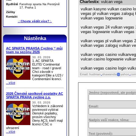
Charlestix
: vulcan vega
Bydliště
Fanshop sparta Na Perstýně
17. Praha 1
vulkan kasyno vulkan casino l
Záliby
vegas pl vulkan vegas zaloguj
Kontakt
vulkan vegas logowanie
.: Chcete vědět více? :.
vulkan vegas 24 vulkan vegas 
vegas logowanie vulkan vegas 
Nástěnka
vulkan vegas pl vulkan vegas 
vulkan vegas zaloguj vulkan v
AC SPARTA PRAHSA Cycling ‘‘ můj
team na sezónu 2026
vulkan vegas casino vulkanveg
30. 03. 2026
vulcan casino logowanie vulka
1. AC SPARTA
ELITE/ Continental
vulkan vegas casino login vulk
team - road / gravel
Chci závodit v
Email: hudman
shawanda
yahoo
co
kategorii Elite a U23 /
Continentání licencí.
...více
Jméno (nepovinné, ale podpis 
2026 Členské spolkové poplatky AC
SPARTA PRAHA cycling z.s.
30. 03. 2026
Vzhledem k zákonné
Email:
povinnosti vybírat
členské poplatky,
prosím všechny
Nadpis vaší reakce, téma:
členy ACS, kteří mají
licenci ČSC o
uhrazení
...více
Text (povinné):