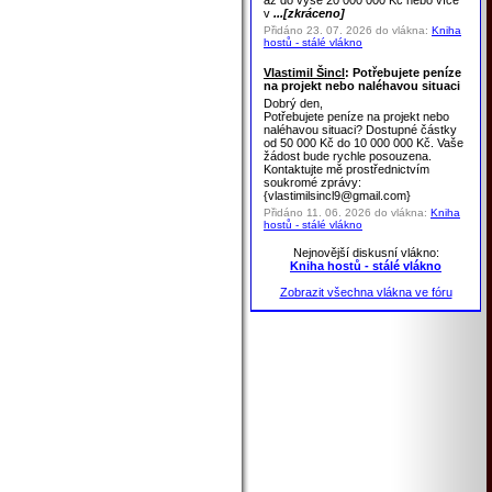
až do výše 20 000 000 Kč nebo více
v
...[zkráceno]
Přidáno 23. 07. 2026 do vlákna:
Kniha
hostů - stálé vlákno
Vlastimil Šincl
: Potřebujete peníze
na projekt nebo naléhavou situaci
Dobrý den,
Potřebujete peníze na projekt nebo
naléhavou situaci? Dostupné částky
od 50 000 Kč do 10 000 000 Kč. Vaše
žádost bude rychle posouzena.
Kontaktujte mě prostřednictvím
soukromé zprávy:
{vlastimilsincl9@gmail.com}
Přidáno 11. 06. 2026 do vlákna:
Kniha
hostů - stálé vlákno
Nejnovější diskusní vlákno:
Kniha hostů - stálé vlákno
Zobrazit všechna vlákna ve fóru