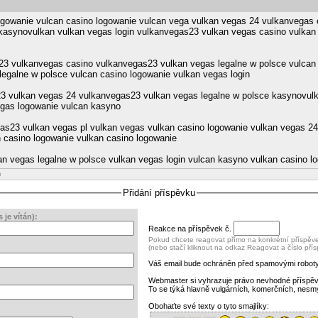
ogowanie vulcan casino logowanie vulcan vega vulkan vegas 24 vulkanvegas 
 kasynovulkan vulkan vegas login vulkanvegas23 vulkan vegas casino vulkan
23 vulkanvegas casino vulkanvegas23 vulkan vegas legalne w polsce vulcan 
legalne w polsce vulcan casino logowanie vulkan vegas login
23 vulkan vegas 24 vulkanvegas23 vulkan vegas legalne w polsce kasynovul
egas logowanie vulcan kasyno
as23 vulkan vegas pl vulkan vegas vulkan casino logowanie vulkan vegas 24
n casino logowanie vulkan casino logowanie
an vegas legalne w polsce vulkan vegas login vulcan kasyno vulkan casino l
m
Přidání příspěvku
je vítán):
Reakce na příspěvek č.
Pokud chcete reagovat přímo na konkrétní příspěvek
(nebo stačí kliknout na odkaz Reagovat a číslo pří
Váš email bude ochráněn před spamovými roboty
Webmaster si vyhrazuje právo nevhodné příspě
To se týká hlavně vulgárních, komerčních, nesm
Obohaťte své texty o tyto smajlíky: