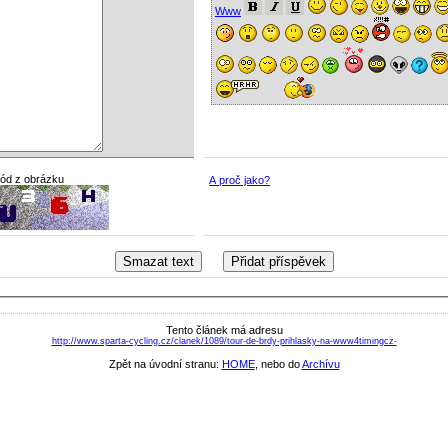
Www
kód z obrázku
A proč jako?
Tento článek má adresu
http://www.sparta-cycling.cz/clanek/1089/tour-de-brdy-prihlasky-na-www4timingcz-
Zpět na úvodní stranu:
HOME
, nebo do
Archívu