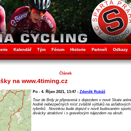
erie
Kalendář
Tým
Fórum
Historie
Partneři
Odkazy
Článek
ášky na www.4timing.cz
Po - 4. Říjen 2021, 13:47 -
Zdeněk Rubáš
Tour de Brdy je připravená s dojezdem v nové Skate arén
hodně nebezpečných míst zvláště výtluků na asfaltových
rybníků . Novinkou bude dojezd v nově budovaném sporto
divácky atraktivní i s gravelovým nájezdem na okruh.