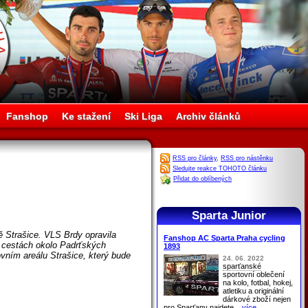
Fanshop
Ke stažení
Ski Liga
Archiv článků
RSS pro články
,
RSS pro nástěnku
Sledujte reakce TOHOTO článku
Přidat do oblíbených
Sparta Junior
ě Strašice. VLS Brdy opravila
Fanshop AC Sparta Praha cycling
 cestách okolo Padrťských
1893
vním areálu Strašice, který bude
24. 06. 2022
sparťanské
sportovní oblečení
na kolo, fotbal, hokej,
atletiku a originální
dárkové zboží nejen
pro
Sparťany
najdete
...více