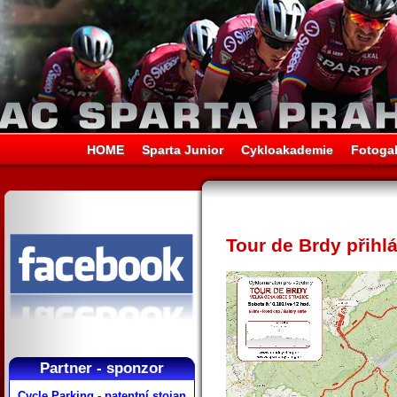
HOME
Sparta Junior
Cykloakademie
Fotogal
Tour de Brdy přihl
Partner - sponzor
Cycle Parking - patentní stojan