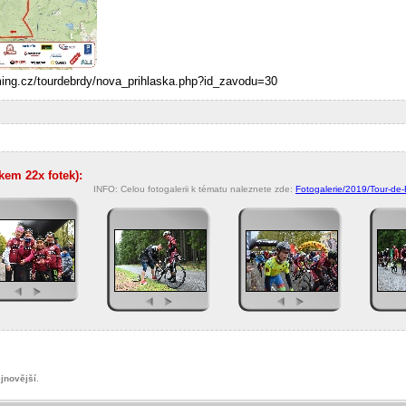
timing.cz/tourdebrdy/nova_prihlaska.php?id_zavodu=30
lkem 22x fotek):
INFO: Celou fotogalerii k tématu naleznete zde:
Fotogalerie/2019/Tour-de-
jnovější
.