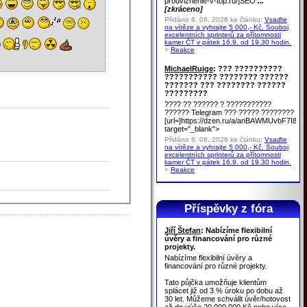
prodvizhenie-v-top.ru/]SEO
...
[zkráceno]
Přidáno 6. 08. 2026 ke článku:
Vsaďte
na vítěze a vyhrajte 5 000,- Kč. Souboj
excelentních sprinterů za přítomnosti
kamer ČT v pátek 16.9. od 19.30 hodin.
>
Reakce
MichaelRuige
: ??? ??????????
??????????? ???????? ??????
??????? ??? ???????? ??????
?????????
???? ?? ?????? ? ???????????
?????? Telegram ??? ????? ????????
[url=]https://dzen.ru/a/anBAWMUvbF7I8u
target="_blank">
Přidáno 6. 08. 2026 ke článku:
Vsaďte
na vítěze a vyhrajte 5 000,- Kč. Souboj
excelentních sprinterů za přítomnosti
kamer ČT v pátek 16.9. od 19.30 hodin.
>
Reakce
Příspěvky z fóra
Jiří Štefan
: Nabízíme flexibilní
úvěry a financování pro různé
projekty.
Nabízíme flexibilní úvěry a
financování pro různé projekty.
Tato půjčka umožňuje klientům
splácet již od 3 % úroku po dobu až
30 let. Můžeme schválit úvěr/hotovost