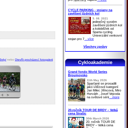
CYCLE PARKING - stojany na
zavěšení jízdních kol
5. 08. 2021
jedinečný systém
zavěšení jízdních kol
a koloběžek od
Sparta cycling.
Univerzální venkovní
stojan pro 7
...více
Všechny zprávy
Brdy/
nebo
Otevřít procházecí fotogalerii
Cykloakademie
Grand fondo World Series
Broumovsko
11th May 2026
Sparťané
se prosadili
jako vítězové kategorií
Jan Milec Jiřincová, Miro
Horváth , Josef Vejvoda
na světové sérii
...more
20.ročník TOUR DE BRDY – Velká
cena Strašic
30th March 2026
20. ročník TOUR DE
BRDY – Velká cena