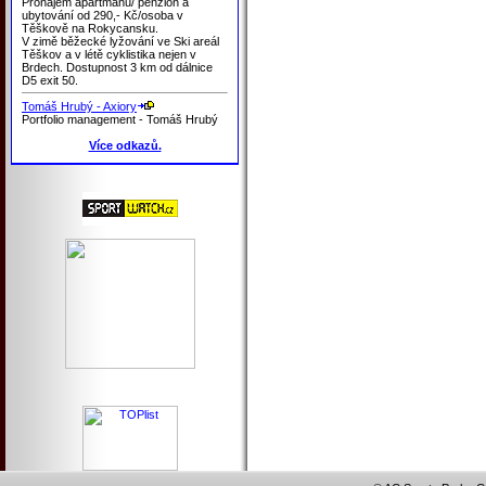
Pronájem apartmánů/ penzion a
ubytování od 290,- Kč/osoba v
Těškově na Rokycansku.
V zimě běžecké lyžování ve Ski areál
Těškov a v létě cyklistika nejen v
Brdech. Dostupnost 3 km od dálnice
D5 exit 50.
Tomáš Hrubý - Axiory
Portfolio management - Tomáš Hrubý
Více odkazů.