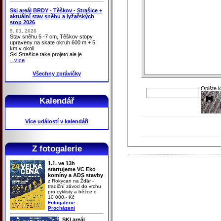
Ski areál BRDY - Těškov - Strašice +
aktuální stav sněhu a lyžařských
stop 2026
9. 01. 2026
Stav sněhu 5 -7 cm, Těškov stopy
upraveny na skate okruh 600 m + 5
km v okolí
Ski Strašice take projeto ale je
...více
Všechny zprávičky
Opište 
Kalendář
Více událostí v kalendáři
Z fotogalerie
1.1. ve 13h
startujeme VC Eko
komíny a ADS stavby
z Rokycan na Žďár -
tradiční závod do vrchu
pro cyklisty a běžce o
10 000,- Kč
Fotogalerie
-
Procházení
SKI areál