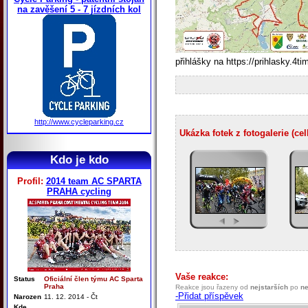
na zavěšení 5 - 7 jízdních kol
přihlášky na https://prihlasky.4
http://www.cycleparking.cz
Ukázka fotek z fotogalerie (ce
Kdo je kdo
Profil:
2014 team AC SPARTA
PRAHA cycling
Vaše reakce:
Status
Oficiální člen týmu AC Sparta
Praha
Reakce jsou řazeny od
nejstarších
po
ne
-Přidat příspěvek
Narozen
11. 12. 2014 - Čt
Kde