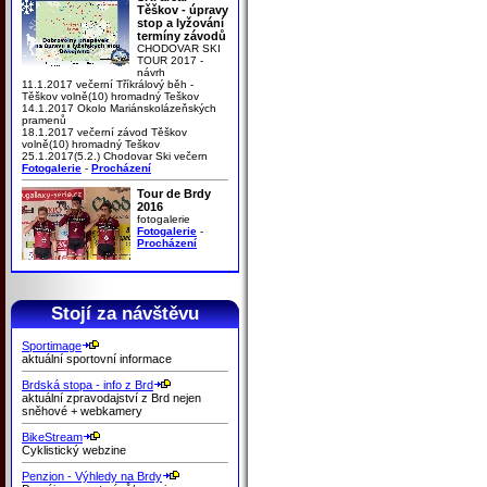
Těškov - úpravy
stop a lyžování
termíny závodů
CHODOVAR SKI
TOUR 2017 -
návrh
11.1.2017 večerní Tříkrálový běh -
Těškov volně(10) hromadný Teškov
14.1.2017 Okolo Mariánskolázeňských
pramenů
18.1.2017 večerní závod Těškov
volně(10) hromadný Teškov
25.1.2017(5.2.) Chodovar Ski večern
Fotogalerie
-
Procházení
Tour de Brdy
2016
fotogalerie
Fotogalerie
-
Procházení
Stojí za návštěvu
Sportimage
aktuální sportovní informace
Brdská stopa - info z Brd
aktuální zpravodajství z Brd nejen
sněhové + webkamery
BikeStream
Cyklistický webzine
Penzion - Výhledy na Brdy