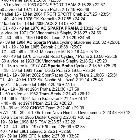
- 40 - 49 let 1978 2:16:07 +22:36
1 - 50 a více let 1960 AXON SPORT TEAM 2:16:28 +22:57
50 a více let 1971 TJ Kovo Praha 2:17:19 +23:48
ři/ kadeti 15 - 18 let 2004 PROFI SPORT Cheb 2:17:25 +23:54
 - 40 - 49 let 1976 CK Kramolín 2:17:55 +24:24
i/ kadeti 15 - 18 let 2006 ACS 2:18:07 +24:36
i C1 - 40 - 49 let 1976
AC SPARTA PRAHA
2:18:12 +24:41
0 a více let 1971 CK Vinohradské Šlapky 2:18:27 +24:56
C1 - 40 - 49 let 1980 GHOST Team 2:18:29 +24:58
9 - 39 let 1984
AC Sparta Praha
cycling akademie 2:18:32 +25:01
 A1 - 19 - 39 let 1985 Žebrák 2:18:38 +25:07
i C1 - 40 - 49 let 1981 Messenger MTB 2:18:44 +25:13
- 40 - 49 let 1976 UniCredit Road Cycling / Praha 2:18:50 +25:19
- 50 a více let 1963 CK Vinohradské Šlapky 2:18:51 +25:20
1 - 15 a více let 1977
AC Sparta Praha
Cycling 2:18:57 +25:26
 - 19 - 39 let 1991 Team Dukla Praha 2:19:05 +25:34
 A1 - 19 - 39 let 2002 SportRaces Cycling Team 2:19:05 +25:34
1 - 40 - 49 let 1973 Ski Nordic M. Lázně 2:19:14 +25:43
y Z1 - 15 a více let 1994 2:20:46 +27:15
 A1 - 19 - 39 let 1984 Praha 2:21:30 +27:59
 - 50 a více let 1962 Trans-Brody 2:21:43 +28:12
- 19 - 39 let 1982 Tama Královice 2:21:45 +28:14
- 40 - 49 let 1974 Plzeň 2:21:51 +28:20
- 19 - 39 let 1992 GHOST Team 2:22:40 +29:09
i A1 - 19 - 39 let 1995 Team Novo Nordisk Development 2:23:43 +30:12
 50 a více let 1965 Dexter Cycling 2:23:43 +30:12
 19 - 39 let 1998 IMS FSV 2:25:53 +32:22
i C1 - 40 - 49 let 1977 Příbram 2:26:06 +32:35
40 - 49 let 1981 Liberec 2:26:21 +32:50
19 - 39 let 1989 CFC Kladno 2:27:08 +33:37