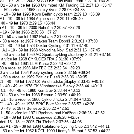
i A1 - 19 - 39 let 2002 KOVO BELFÍN cyklo team 2:27:10 +33:39
 D1 - 50 a více let 1968 Unlimited KM Trading CZ 2:27:18 +33:47
 - 50 a více let 1968 galaxy švec 2:28:06 +34:35
 - 19 - 39 let 1995 Kovo Belfín cyklo team 2:29:10 +35:39
1 - 19 - 39 let 1984 Aglue s.r.o. 2:29:11 +35:40
 40 - 49 let 1973 2:29:15 +35:44
 A1 - 19 - 39 let 2000 Nahošín 2:30:57 +37:26
- 19 - 39 let 1986 2:30:58 +37:27
1 - 50 a více let 1962 Praha 5 2:31:00 +37:29
 50 a více let 1967 Kraken Team Dobříš 2:31:01 +37:30
C1 - 40 - 49 let 1973 Dexter Cycling 2:31:11 +37:40
 A1 - 19 - 39 let 1988 Vojvodina Novi Sad 2:31:16 +37:45
 - 50 a více let 1959 AC Sparta cykling akademy 2:31:21 +37:50
 50 a více let 1968 CYKLOEXTRA 2:31:30 +37:59
- 40 - 49 let 1981 LLM Kanci 2:32:43 +39:12
 50 a více let 1966 AIMTEC.CZ 2:32:54 +39:23
50 a více let 1954 Kbely cycling team 2:32:55 +39:24
- 50 a více let 1969 Polti cz Plzeň 2:33:06 +39:35
C1 - 40 - 49 let 1972 CK Vinohradské Šlapky 2:33:43 +40:12
1 - 40 - 49 let 1978 CK Vinohradské Šlapky 2:33:44 +40:13
 C1 - 40 - 49 let 1980 Komárov 2:33:44 +40:13
D1 - 50 a více let 1963 Beroun 2:33:50 +40:19
Z1 - 15 a více let 1966 Cyklo Jiřička 2:34:04 +40:33
C1 - 40 - 49 let 1978 EPIC Bike Vestec 2:35:57 +42:26
40 - 49 let 1977 Benešov 2:36:22 +42:51
D1 - 50 a více let 1971 Rychnov nad Kněžnou 2:36:23 +42:52
 - 19 - 39 let 1990 Cheznovice 2:36:28 +42:57
kadeti 15 - 18 let 2005 Zbt-Třeboň 2:37:36 +44:05
ži A1 - 19 - 39 let 1984 Calabrone Cycling Club 2:37:42 +44:11
 - 50 a více let 1962 KČCL 1900 Litomyšl /Simat 2:37:53 +44:22