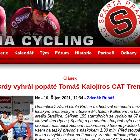
erie
Kalendář
Tým
Fórum
Historie
Partneři
Odkazy
Článek
Brdy vyhrál popáté Tomáš Kalojíros CAT Tre
Ne - 10. Říjen 2021, 12:34 -
Zdeněk Rubáš
Dramatický závod okolo Brd se rozhodoval ve spurtu me
loňským amatérským vítězem Michalem Kollertem na brus
areálu Strašice. Celkem 155 startujících se vydalo na 67 k
aktivně Jan Ryba ( Sparta) a po prvním stoupání bylo na
stoupání nastoupil Richard Habermann, kterému prasklo l
všem na těžký převod s náskokem 1.30 min. Před stoupán
kolo a navýšil náskok na 2 minuty, za ním střídala pětice 
Kalojíros (CAT Třenčín), Schuran, Kohout(
AC Sparta Pra