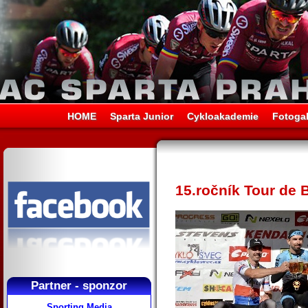
HOME
Sparta Junior
Cykloakademie
Fotogal
15.ročník Tour de 
Partner - sponzor
Sporting Media