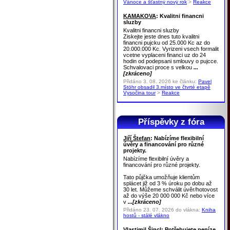
Vánoce a šťastný nový rok
>
Reakce
KAMAKOVA
: Kvalitni financni
sluzby
Kvalitni financni sluzby
Ziskejte jeste dnes tuto kvalitni
financni pujcku od 25.000 Kc az do
20.000.000 Kc. Vyrizeni vsech formalit
vcetne vyplaceni financi uz do 24
hodin od podepsani smlouvy o pujcce.
Schvalovaci proce s velkou
...
[zkráceno]
Přidáno 3. 08. 2026 ke článku:
Pavel
Stöhr obsadil 3.místo ve čtvrté etapě
Vysočina tour
>
Reakce
Příspěvky z fóra
Jiří Štefan
: Nabízíme flexibilní
úvěry a financování pro různé
projekty.
Nabízíme flexibilní úvěry a
financování pro různé projekty.
Tato půjčka umožňuje klientům
splácet již od 3 % úroku po dobu až
30 let. Můžeme schválit úvěr/hotovost
až do výše 20 000 000 Kč nebo více
v
...[zkráceno]
Přidáno 23. 07. 2026 do vlákna:
Kniha
hostů - stálé vlákno
Vlastimil Šincl
: Potřebujete peníze