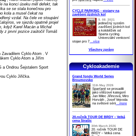
e na konci úseku měl defekt, tak
níka se se stala konečnou pro
CYCLE PARKING - stojany na
ho kola a musel čekat na
zavěšení jízdních kol
odřený vzdal. Na čele ve stoupání
5. 08. 2021
lojíros, ve sjezdu opatrně projel
jedinečný systém
tem, když Karel Macán a Michal
zavěšení jízdních kol
a koloběžek od
dy z první pozice zaútočil Tomáš
Sparta cycling.
Univerzální venkovní
stojan pro 7
...více
Všechny zprávy
 Zavadilem Cyklo Atom . V
zákem Cyklo Atom a Jiřím
Cykloakademie
S a Ondrou Šejstalem Sport
u Cyklo Jiřička.
Grand fondo World Series
Broumovsko
11th May 2026
Sparťané
se prosadili
jako vítězové kategorií
Jan Milec Jiřincová, Miro
Horváth , Josef Vejvoda
na světové sérii
...more
20.ročník TOUR DE BRDY – Velká
cena Strašic
30th March 2026
20. ročník TOUR DE
BRDY – Velká cena