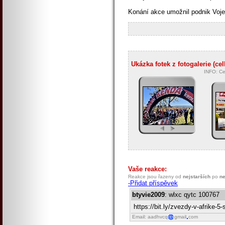
Konání akce umožnil podnik Voje
Ukázka fotek z fotogalerie (ce
INFO: Ce
Vaše reakce:
Reakce jsou řazeny od
nejstarších
po
ne
-Přidat příspěvek
btyvie2009
: wlxc qytc 100767
https://bit.ly/zvezdy-v-afrike-5-
Email: aadhvcq
gmail
com