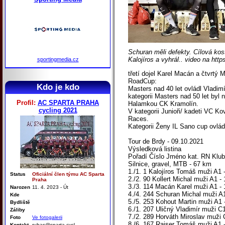
Schuran měli defekty. Cílová kos
Kalojíros a vyhrál.. video na h
sportingmedia.cz
třetí dojel Karel Macán a čtvrtý 
RoadCup:
Kdo je kdo
Masters nad 40 let ovládl Vladi
kategorii Masters nad 50 let by
Profil:
AC SPARTA PRAHA
Halamkou CK Kramolín.
cycling 2021
V kategorii Junioři/ kadeti VC 
Races.
Kategorii Ženy IL Sano cup ovlá
Tour de Brdy - 09.10.2021
Výsledková listina
Pořadí Číslo Jméno kat. RN Klu
Silnice, gravel, MTB - 67 km
1./1. 1 Kalojíros Tomáš muži A1 
Status
Oficiální člen týmu AC Sparta
2./2. 90 Kollert Michal muži A1 -
Praha
3./3. 114 Macán Karel muži A1 -
Narozen
11. 4. 2023 - Út
4./4. 244 Schuran Michal muži A1
Kde
5./5. 253 Kohout Martin muži A1 
Bydliště
6./1. 207 Uličný Vladimír muži C
Záliby
7./2. 289 Horváth Miroslav muži 
Foto
Ve fotogalerii
8./6. 167 Raiser Tomáš muži A1 - 
Kontakt
rubas@sparta-cycl...