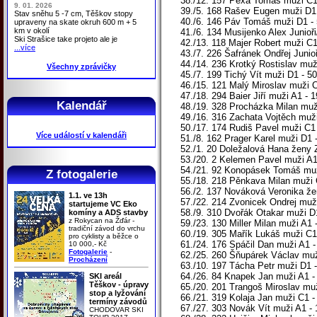
38./12. 157 Pexa Tomáš muži C1 
9. 01. 2026
39./5. 168 Rašev Eugen muži D
Stav sněhu 5 -7 cm, Těškov stopy
40./6. 146 Páv Tomáš muži D1 - 
upraveny na skate okruh 600 m + 5
km v okolí
41./6. 134 Musijenko Alex Junio
Ski Strašice take projeto ale je
42./13. 118 Majer Robert muži C1
...více
43./7. 226 Šafránek Ondřej Junioř
44./14. 236 Krotký Rostislav muž
Všechny zprávičky
45./7. 199 Tichý Vít muži D1 - 5
46./15. 121 Malý Miroslav muži 
47./18. 294 Baier Jiří muži A1 - 1
Kalendář
48./19. 328 Procházka Milan muži
49./16. 316 Zachata Vojtěch muž
50./17. 174 Rudiš Pavel muži C1 
Více událostí v kalendáři
51./8. 162 Prager Karel muži D1 
52./1. 20 Doležalová Hana ženy Z
53./20. 2 Kelemen Pavel muži A1
54./21. 92 Konopásek Tomáš muži
Z fotogalerie
55./18. 218 Pěnkava Milan muži C
56./2. 137 Nováková Veronika žen
1.1. ve 13h
57./22. 214 Zvonicek Ondrej muži
startujeme VC Eko
58./9. 310 Dvořák Otakar muži D1
komíny a ADS stavby
z Rokycan na Žďár -
59./23. 130 Miller Milan muži A1 
tradiční závod do vrchu
60./19. 305 Mařík Lukáš muži C1 
pro cyklisty a běžce o
61./24. 176 Spáčil Dan muži A1 
10 000,- Kč
Fotogalerie
-
62./25. 260 Šňupárek Václav muž
Procházení
63./10. 197 Tácha Petr muži D1 -
64./26. 84 Knapek Jan muži A1 -
SKI areál
Těškov - úpravy
65./20. 201 Trangoš Miroslav muž
stop a lyžování
66./21. 319 Kolaja Jan muži C1 - 
termíny závodů
67./27. 303 Novák Vít muži A1 - 
CHODOVAR SKI