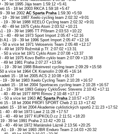
9 - 39 let 1995 Jája team 1:59:12 +5:41
deti 15 - 18 let 2003 RKCA 1:59:18 +5:47
19 - 39 let 2002
AC Sparta Praha
1:59:30 +5:59
- 19 - 39 let 1987 Xeelo cycling team 2:02:32 +9:01
- 19 - 39 let 1988 XEELO Cycling team 2:02:32 +9:01
 - 40 - 49 let 1975 Cyklo Atom 2:03:52 +10:21
1 - 19 - 39 let 1985 TT Příbram 2:03:53 +10:22
1 - 40 - 49 let 1973 Sport Import 2:05:47 +12:16
i A1 - 19 - 39 let 1996 Sport Import 2:05:47 +12:16
 - 50 a více let 1971 Veloservis Team 2:05:48 +12:17
0 - 49 let 1979 Rožmitál p.Tř. 2:07:02 +13:31
- 50 a více let 1971 Cyklo Atom 2:07:08 +13:37
40 - 49 let 1975 Kovo Belfín cyklo team 2:07:09 +13:38
40 - 49 let 1981 Praha 2:07:27 +13:56
 - 19 - 39 let 1988 Bikeinvest cycling team 2:09:29 +15:58
 50 a více let 1964 CK Kramolín 2:09:45 +16:14
 kadeti 15 - 18 let 2005 ACS 2:10:08 +16:37
- 19 - 39 let 1983 Xeelo Cycling Team 2:10:28 +16:57
 kadeti 15 - 18 let 2004 Sportraces cycling team 2:10:28 +16:57
1 - 19 - 39 let 1993 Galaxy CykloŠvec Stevens 2:10:42 +17:11
1 - 40 - 49 let 1977 RPR Římov 2:10:48 +17:17
 - 50 a více let 1963
AC Sparta Praha
2:10:57 +17:26
deti 15 - 18 let 2004 PROFI SPORT Cheb 2:11:13 +17:42
adeti 15 - 18 let 2004 Akademie cyklistických sportů 2:11:23 +17:52
 - 40 - 49 let 1973 Lawi 2:11:28 +17:57
1 - 40 - 49 let 1977 KUPKOLO.cz 2:11:51 +18:20
 19 - 39 let 1991 Praha 2:13:42 +20:11
1 - 40 - 49 let 1972 Mariánské Lázně 2:13:56 +20:25
 A1 - 19 - 39 let 1993 JBR Enduro Team 2:14:03 +20:32