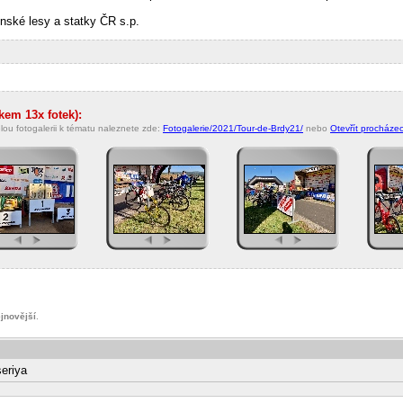
nské lesy a statky ČR s.p.
lkem 13x fotek):
lou fotogalerii k tématu naleznete zde:
Fotogalerie/2021/Tour-de-Brdy21/
nebo
Otevřít procházecí
jnovější
.
seriya