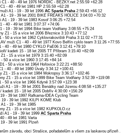
 C1 - 40 - 49 let 1976 NORDIC - BEZKY.net 2:55:59 +62:28
C1 - 40 - 49 let 1981 HP 2:55:59 +62:28
muži A1 - 19 - 39 let 1996
AC Sparta Praha
2:59:43 +66:12
ži A1 - 19 - 39 let 2001 BIKE FREAKS HOLICE 3:04:03 +70:32
 A1 - 19 - 39 let 1983 Kosoř 3:06:25 +72:54
1 - 40 - 49 let 1981 3:07:37 +74:06
1 - 19 - 39 let 1994 Bike team Vodňany 3:08:55 +75:24
ny Z1 - 15 a více let 2006 Březnice 3:10:43 +77:12
 - 50 a více let 1962 Cyklovrakoviště Praha 3:11:02 +77:31
 muži C1 - 40 - 49 let 1977 Kovo Belfín cyklo team 3:11:26 +77:55
1 - 40 - 49 let 1980 CYKLO PaE06 3:12:41 +79:10
oři/ kadeti 15 - 18 let 2005 TT Příbram 3:15:40 +82:09
Z1 - 15 a více let 1979 3:15:40 +82:09
- 50 a více let 1960 3:17:45 +84:14
1 - 50 a více let 1964 Hořovice 3:22:21 +88:50
1 - 40 - 49 let 1980 Úvaly 3:34:12 +100:41
y Z1 - 15 a více let 1984 Mokropsy 3:36:17 +102:46
eny Z1 - 15 a více let 1999 Bike Team Vodňany 3:52:39 +119:08
1 - 50 a více let 1966 Kdyně 3:57:09 +123:38
ži A1 - 19 - 39 let 2001 Benátky nad Jizerou 4:08:58 +135:27
/ kadeti 15 - 18 let 2005 Dobřív 4:30:00 +156:29
19 - 39 let 1997 Rafkarna-IDEA Cycling Team
 19 - 39 let 1992 KILPI KOME Klub
A1 - 19 - 39 let 1985
ny Z1 - 15 a více let 1982 KUPKOLO.cz
i A1 - 19 - 39 let 1999
AC Sparta Praha
0 - 49 let 1981 Varta
19 - 39 let 1991 Plzeň
rům závodu, obci Strašice, pořadatelům a všem za laskavou přízeň .