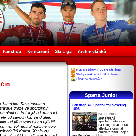
Fanshop
Ke stažení
Ski Liga
Archiv článků
RSS pro články
,
RSS pro nástěnku
Sledujte reakce TOHOTO článku
Přidat do oblíbených
nčín
Sparta Junior
zi Tomášem Kalojírosem a
Fanshop AC Sparta Praha cycling
lařské dráze ve sportovním
1893
m dlouhou trať a již od startu jel
24. 06. 2022
 čele 30 závodníků. Ve druhém
sparťanské
sportovní oblečení
anko od přehazovačky a ujížděl
na kolo, fotbal, hokej,
ím na Tok dostal rezervní celé
atletiku a originální
závodníků Kollert (Xeelo ct),
dárkové zboží nejen
ha)
, Karel Macán (Sport Races).
pro
Sparťany
najdete
...více