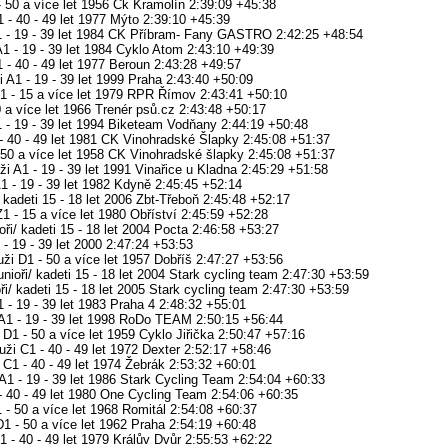
- 50 a více let 1956 Ck Kramolín 2:39:09 +45:38
- 40 - 49 let 1977 Mýto 2:39:10 +45:39
A1 - 19 - 39 let 1984 CK Příbram- Fany GASTRO 2:42:25 +48:54
1 - 19 - 39 let 1984 Cyklo Atom 2:43:10 +49:39
1 - 40 - 49 let 1977 Beroun 2:43:28 +49:57
A1 - 19 - 39 let 1999 Praha 2:43:40 +50:09
Z1 - 15 a více let 1979 RPR Římov 2:43:41 +50:10
0 a více let 1966 Trenér psů.cz 2:43:48 +50:17
1 - 19 - 39 let 1994 Biketeam Vodňany 2:44:19 +50:48
- 40 - 49 let 1981 CK Vinohradské Šlapky 2:45:08 +51:37
 50 a více let 1958 CK Vinohradské šlapky 2:45:08 +51:37
 A1 - 19 - 39 let 1991 Vinařice u Kladna 2:45:29 +51:58
A1 - 19 - 39 let 1982 Kdyně 2:45:45 +52:14
 kadeti 15 - 18 let 2006 Zbt-Třeboň 2:45:48 +52:17
 - 15 a více let 1980 Obříství 2:45:59 +52:28
ři/ kadeti 15 - 18 let 2004 Pocta 2:46:58 +53:27
- 19 - 39 let 2000 2:47:24 +53:53
ži D1 - 50 a více let 1957 Dobříš 2:47:27 +53:56
nioři/ kadeti 15 - 18 let 2004 Stark cycling team 2:47:30 +53:59
i/ kadeti 15 - 18 let 2005 Stark cycling team 2:47:30 +53:59
1 - 19 - 39 let 1983 Praha 4 2:48:32 +55:01
1 - 19 - 39 let 1998 RoDo TEAM 2:50:15 +56:44
D1 - 50 a více let 1959 Cyklo Jiřička 2:50:47 +57:16
i C1 - 40 - 49 let 1972 Dexter 2:52:17 +58:46
C1 - 40 - 49 let 1974 Žebrák 2:53:32 +60:01
1 - 19 - 39 let 1986 Stark Cycling Team 2:54:04 +60:33
- 40 - 49 let 1980 One Cycling Team 2:54:06 +60:35
 - 50 a více let 1968 Romitál 2:54:08 +60:37
D1 - 50 a více let 1962 Praha 2:54:19 +60:48
 - 40 - 49 let 1979 Králův Dvůr 2:55:53 +62:22