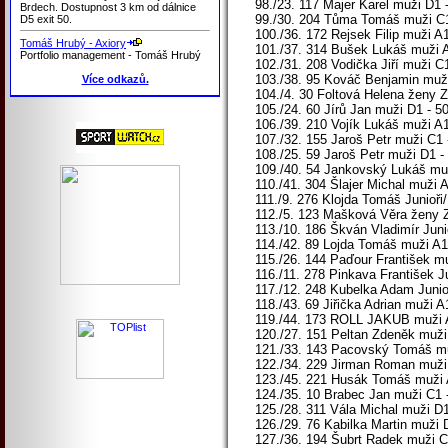
98./23. 117 Majer Karel muži D1 
Brdech. Dostupnost 3 km od dálnice
99./30. 204 Tůma Tomáš muži C1 
D5 exit 50.
100./36. 172 Rejsek Filip muži 
Tomáš Hrubý - Axiory
101./37. 314 Bušek Lukáš muži A
Portfolio management - Tomáš Hrubý
102./31. 208 Vodička Jiří muži C
103./38. 95 Kováč Benjamin muži 
Více odkazů.
104./4. 30 Foltová Helena ženy 
105./24. 60 Jírů Jan muži D1 - 5
106./39. 210 Vojík Lukáš muži A
107./32. 155 Jaroš Petr muži C1 
108./25. 59 Jaroš Petr muži D1 -
109./40. 54 Jankovský Lukáš muži
110./41. 304 Šlajer Michal muži 
111./9. 276 Klojda Tomáš Junioři/
112./5. 123 Mašková Věra ženy Z1
113./10. 186 Škván Vladimír Junio
114./42. 89 Lojda Tomáš muži A1 
115./26. 144 Paďour František mu
116./11. 278 Pinkava František Ju
117./12. 248 Kubelka Adam Junioř
118./43. 69 Jiřička Adrian muži A
119./44. 173 ROLL JAKUB muži A
120./27. 151 Peltan Zdeněk muži 
121./33. 143 Pacovský Tomáš muž
122./34. 229 Jirman Roman muži 
123./45. 221 Husák Tomáš muži A
124./35. 10 Brabec Jan muži C1 
125./28. 311 Vála Michal muži D1
126./29. 76 Kabilka Martin muži 
127./36. 194 Šubrt Radek muži C1