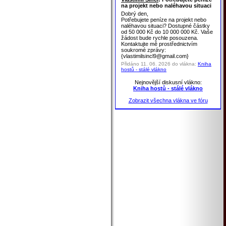
na projekt nebo naléhavou situaci
Dobrý den,
Potřebujete peníze na projekt nebo
naléhavou situaci? Dostupné částky
od 50 000 Kč do 10 000 000 Kč. Vaše
žádost bude rychle posouzena.
Kontaktujte mě prostřednictvím
soukromé zprávy:
{vlastimilsincl9@gmail.com}
Přidáno 11. 06. 2026 do vlákna:
Kniha
hostů - stálé vlákno
Nejnovější diskusní vlákno:
Kniha hostů - stálé vlákno
Zobrazit všechna vlákna ve fóru