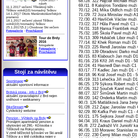
TOUR 2017 -
68./28. 322 Hajčiar Michael muž
návrh
69./11. 8 Kalojíros Tondáno muži
11.1.2017 večerní Tříkrálový běh -
70./12. 241 Míka Oldřich muži D1
Těškov volně(10) hromadný Teškov
14.1.2017 Okolo Mariánskolázeňských
71./29. 72 Joza Miroslav muži A1
pramenů
72./30. 43 Havlíček Václav muži A
18.1.2017 večerní závod Těškov
73./22. 317 Hůla Pavel muži C1 -
volně(10) hromadný Teškov
25.1.2017(5.2.) Chodovar Ski večern
74./31. 318 Hansa František muži
Fotogalerie
-
Procházení
75./32. 185 Škola Pavel muži A1 
76./13. 309 Hubáček Libor muži D
Tour de Brdy
2016
77./14. 82 Khek Roman muži D1 -
fotogalerie
78./23. 225 Rendl Jaroslav muži 
Fotogalerie
-
79./33. 139 Obradovic Darko muži
Procházení
80./15. 83 Klabouch Jan muži D1
81./16. 216 Kříž Jiří muži D1 -
82./24. 41 Hasnedl Dan muži C1 
83./17. 77 Kadlec Jan muži D1 -
Stojí za návštěvu
84./18. 96 Král Josef muži D1 - 
85./19. 313 Lehečka Jiří muži D1 
Sportimage
86./25. 179 Sýkora Robert muži 
aktuální sportovní informace
87./26. 312 Souček Karel muži C
Brdská stopa - info z Brd
88./27. 327 Šimůnek Martin muži
aktuální zpravodajství z Brd nejen
89./20. 142 Onderka Martin muži 
sněhové + webkamery
90./3. 126 Matlášková Jana ženy 
91./28. 212 Zajac Jaroslav muži 
BikeStream
Cyklistický webzine
92./29. 80 Kafka Petr muži C1 - 
93./21. 175 Sejkora Josef muži 
Penzion - Výhledy na Brdy
94./34. 101 Kraus Daniel muži A1
Pronájem apartmánů/ penzion a
95./8. 272 Zadražil Vít Junioři/ 
ubytování od 290,- Kč/osoba v
Těškově na Rokycansku.
96./35. 133 Moravec Stanislav mu
V zimě běžecké lyžování ve Ski areál
97./22. 230 Černý Milan muži D1
Těškov a v létě cyklistika nejen v