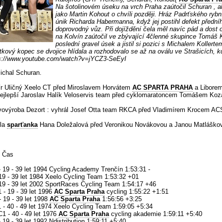
Na šotolinovém úseku na vrch Praha zaútočil Schuran , al
jako Martin Kohout o chvíli později. Hráz Padrťského ryb
únik Richarda Habermanna, když jej postihl defekt přední
doprovodný vůz. Při dojíždění čela měl navíc pád a dost 
na Kolvín zaútočil ve zbývající 4členné skupince Tomáš Ka
poslední gravel úsek a jistil si pozici s Michalem Koller
tkový kopec se dvojice hlídala a rozhodovalo se až na oválu ve Strašicích, k
ttps://www.youtube.com/watch?v=jYCZ3-SeEyI
Michal Schuran.
mír Uličný Xeelo CT před Miroslavem Horvátem
AC SPARTA PRAHA
a Liborem
l nejlepší Jaroslav Halík Veloservis team před cyklomaratoncem Tomášem Ko
Kovovýroba Dezort : vyhrál Josef Otta team RKCA před Vladimírem Krocem AC
dla
sparťanka
Hana Doležalová před Veronikou Novákovou a Janou Matláškovo
b Čas
- 19 - 39 let 1994 Cycling Academy Trenčín 1:53:31 -
 19 - 39 let 1984 Xeelo Cycling Team 1:53:32 +01
 19 - 39 let 2002 SportRaces Cycling Team 1:54:17 +46
 - 19 - 39 let 1996
AC Sparta Praha
cycling 1:55:22 +1:51
- 19 - 39 let 1998
AC Sparta Praha
1:56:56 +3:25
1 - 40 - 49 let 1974 Xeelo Cycling Team 1:59:05 +5:34
C1 - 40 - 49 let 1976
AC Sparta Praha
cycling akademie 1:59:11 +5:40
19 - 39 let 1992 Ndistribution 1:59:11 +5:40