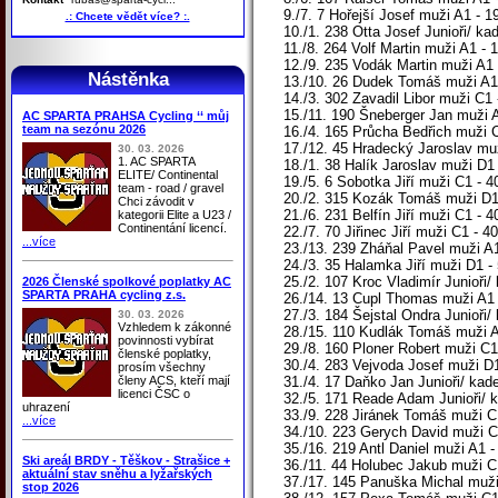
9./7. 7 Hořejší Josef muži A1 - 1
.: Chcete vědět více? :.
10./1. 238 Otta Josef Junioři/ ka
11./8. 264 Volf Martin muži A1 - 
12./9. 235 Vodák Martin muži A1 
Nástěnka
13./10. 26 Dudek Tomáš muži A1 
14./3. 302 Zavadil Libor muži C1
15./11. 190 Šneberger Jan muži A
AC SPARTA PRAHSA Cycling ‘‘ můj
team na sezónu 2026
16./4. 165 Průcha Bedřich muži C
17./12. 45 Hradecký Jaroslav muž
30. 03. 2026
1. AC SPARTA
18./1. 38 Halík Jaroslav muži D1
ELITE/ Continental
19./5. 6 Sobotka Jiří muži C1 - 4
team - road / gravel
20./2. 315 Kozák Tomáš muži D1 
Chci závodit v
21./6. 231 Belfín Jiří muži C1 - 
kategorii Elite a U23 /
Continentání licencí.
22./7. 70 Jiřinec Jiří muži C1 - 
...více
23./13. 239 Zháňal Pavel muži A1
24./3. 35 Halamka Jiří muži D1 -
25./2. 107 Kroc Vladimír Junioři/
2026 Členské spolkové poplatky AC
SPARTA PRAHA cycling z.s.
26./14. 13 Cupl Thomas muži A1 
27./3. 184 Šejstal Ondra Junioři/
30. 03. 2026
Vzhledem k zákonné
28./15. 110 Kudlák Tomáš muži A
povinnosti vybírat
29./8. 160 Ploner Robert muži C
členské poplatky,
30./4. 283 Vejvoda Josef muži D1
prosím všechny
členy ACS, kteří mají
31./4. 17 Daňko Jan Junioři/ ka
licenci ČSC o
32./5. 171 Reade Adam Junioři/ k
uhrazení
33./9. 228 Jiránek Tomáš muži C1
...více
34./10. 223 Gerych David muži C
35./16. 219 Antl Daniel muži A1 -
Ski areál BRDY - Těškov - Strašice +
36./11. 44 Holubec Jakub muži C
aktuální stav sněhu a lyžařských
37./17. 145 Panuška Michal muži
stop 2026