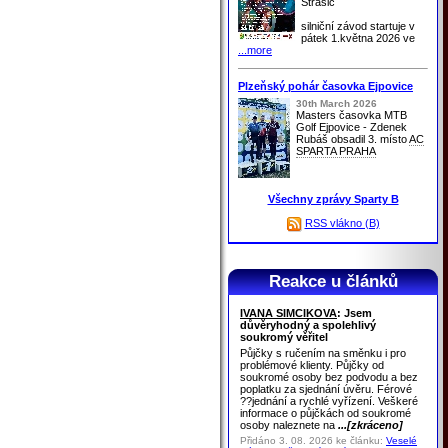
Strašic
silniční závod startuje v
pátek 1.května 2026 ve
...more
Plzeňský pohár časovka Ejpovice
30th March 2026
Masters časovka MTB
Golf Ejpovice - Zdenek
Rubáš obsadil 3. místo
AC
SPARTA PRAHA
Všechny zprávy Sparty B
RSS vlákno (B)
Reakce u článků
IVANA SIMCIKOVA
: Jsem
důvěryhodný a spolehlivý
soukromý věřitel
Půjčky s ručením na směnku i pro
problémové klienty. Půjčky od
soukromé osoby bez podvodu a bez
poplatku za sjednání úvěru. Férové
??jednání a rychlé vyřízení. Veškeré
informace o půjčkách od soukromé
osoby naleznete na
...[zkráceno]
Přidáno 3. 08. 2026 ke článku:
Veselé