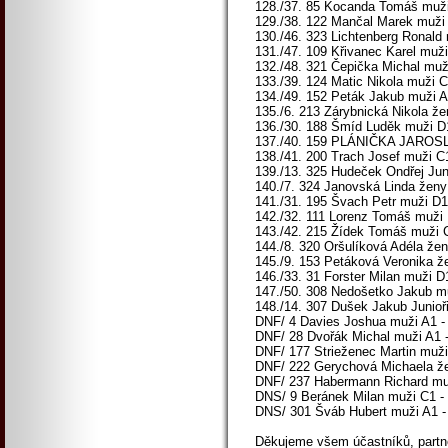
128./37. 85 Kocanda Tomáš muži
129./38. 122 Mančal Marek muži 
130./46. 323 Lichtenberg Ronald 
131./47. 109 Křivanec Karel mu
132./48. 321 Čepička Michal muži
133./39. 124 Matic Nikola muži C
134./49. 152 Peták Jakub muži A
135./6. 213 Zárybnická Nikola že
136./30. 188 Šmíd Luděk muži D1
137./40. 159 PLÁNIČKA JAROSLAV
138./41. 200 Trach Josef muži C
139./13. 325 Hudeček Ondřej Juni
140./7. 324 Janovská Linda ženy 
141./31. 195 Švach Petr muži D1 
142./32. 111 Lorenz Tomáš muži D
143./42. 215 Žídek Tomáš muži C
144./8. 320 Oršulíková Adéla žen
145./9. 153 Petáková Veronika ž
146./33. 31 Forster Milan muži D
147./50. 308 Nedošetko Jakub mu
148./14. 307 Dušek Jakub Junioři
DNF/ 4 Davies Joshua muži A1 - 
DNF/ 28 Dvořák Michal muži A1 -
DNF/ 177 Strieženec Martin muži 
DNF/ 222 Gerychová Michaela že
DNF/ 237 Habermann Richard muž
DNS/ 9 Beránek Milan muži C1 - 4
DNS/ 301 Šváb Hubert muži A1 - 
Děkujeme všem účastníků, partne