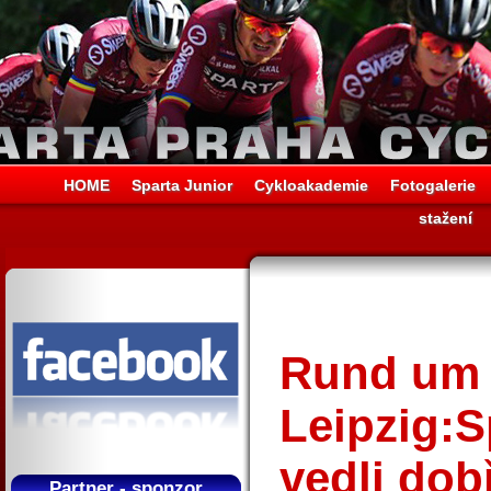
HOME
Sparta Junior
Cykloakademie
Fotogalerie
stažení
Rund um 
Leipzig:S
vedli dob
Partner - sponzor