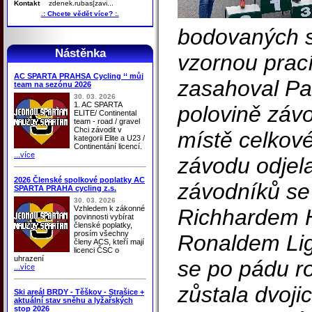
Kontakt
zdenek.rubas[zavi...
.: Chcete vědět více? :.
bodovaných s
Nástěnka
vzornou prac
AC SPARTA PRAHSA Cycling ‘‘ můj
zasahoval Pa
team na sezónu 2026
30. 03. 2026
1. AC SPARTA
polovině závo
ELITE/ Continental
team - road / gravel
Chci závodit v
místě celkov
kategorii Elite a U23 /
Continentání licencí.
...více
závodu odjela
2026 Členské spolkové poplatky AC
závodníků s
SPARTA PRAHA cycling z.s.
30. 03. 2026
Vzhledem k zákonné
Richhardem
povinnosti vybírat
členské poplatky,
prosím všechny
Ronaldem Li
členy ACS, kteří mají
licenci ČSC o
uhrazení
se po pádu r
...více
zůstala dvoji
Ski areál BRDY - Těškov - Strašice +
aktuální stav sněhu a lyžařských
stop 2026