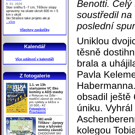
Benotti. Celý
9. 01. 2026
Stav sněhu 5 -7 cm, Těškov stopy
upraveny na skate okruh 600 m + 5
soustředil n
km v okolí
Ski Strašice take projeto ale je
...více
poslední spurt
Všechny zprávičky
Uniklou dvoji
Kalendář
těsně dostihn
Více událostí v kalendáři
brala a uhájil
Pavla Keleme
Z fotogalerie
Habermanna. 
1.1. ve 13h
startujeme VC Eko
komíny a ADS stavby
obsadil ještě
z Rokycan na Žďár -
tradiční závod do vrchu
pro cyklisty a běžce o
úniku. Vyhrál
10 000,- Kč
Fotogalerie
-
Procházení
Aschenberenn
SKI areál
Těškov - úpravy
stop a lyžování
kolegou Tob
termíny závodů
CHODOVAR SKI