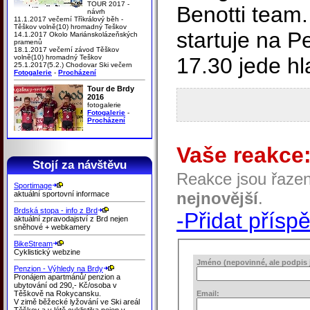
TOUR 2017 -
Benotti team.
návrh
11.1.2017 večerní Tříkrálový běh -
Těškov volně(10) hromadný Teškov
startuje na P
14.1.2017 Okolo Mariánskolázeňských
pramenů
18.1.2017 večerní závod Těškov
volně(10) hromadný Teškov
17.30 jede hl
25.1.2017(5.2.) Chodovar Ski večern
Fotogalerie
-
Procházení
Tour de Brdy
2016
fotogalerie
Fotogalerie
-
Procházení
Vaše reakce
Stojí za návštěvu
Reakce jsou řaze
Sportimage
nejnovější
.
aktuální sportovní informace
Brdská stopa - info z Brd
-Přidat přísp
aktuální zpravodajství z Brd nejen
sněhové + webkamery
BikeStream
Cyklistický webzine
Jméno (nepovinné, ale podpis j
Penzion - Výhledy na Brdy
Pronájem apartmánů/ penzion a
ubytování od 290,- Kč/osoba v
Těškově na Rokycansku.
Email:
V zimě běžecké lyžování ve Ski areál
Těškov a v létě cyklistika nejen v