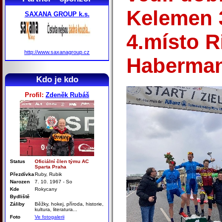
Kelemen 3
SAXANA GROUP k.s.
4.místo R
http://www.saxanagroup.cz
Haberma
Kdo je kdo
Profil:
Zdeněk Rubáš
Status
Oficiální člen týmu AC
Sparta Praha
Přezdívka
Ruby, Rubik
Narozen
7. 10. 1967 - So
Kde
Rokycany
Bydliště
Záliby
Běžky, hokej, příroda, historie,
kultura, literatura...
Foto
Ve fotogalerii