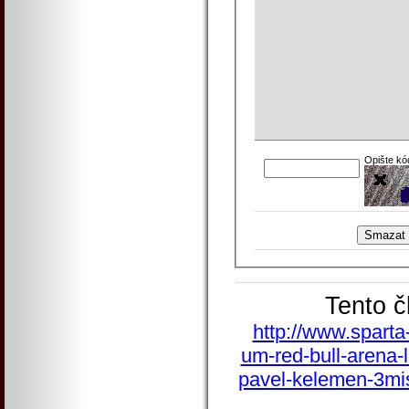
Opište kó
Tento č
http://www.sparta
um-red-bull-arena-l
pavel-kelemen-3mi