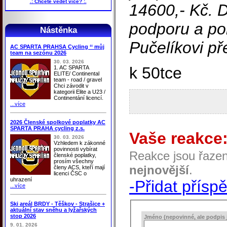
.: Chcete vědět více? :.
14600,- Kč. 
podporu a poř
Nástěnka
Pučelíkovi př
AC SPARTA PRAHSA Cycling ‘‘ můj
team na sezónu 2026
30. 03. 2026
k 50tce
1. AC SPARTA
ELITE/ Continental
team - road / gravel
Chci závodit v
kategorii Elite a U23 /
Continentání licencí.
...více
2026 Členské spolkové poplatky AC
SPARTA PRAHA cycling z.s.
Vaše reakce
30. 03. 2026
Vzhledem k zákonné
povinnosti vybírat
Reakce jsou řaze
členské poplatky,
prosím všechny
nejnovější
.
členy ACS, kteří mají
licenci ČSC o
uhrazení
-Přidat přísp
...více
Ski areál BRDY - Těškov - Strašice +
aktuální stav sněhu a lyžařských
stop 2026
Jméno (nepovinné, ale podpis j
9. 01. 2026