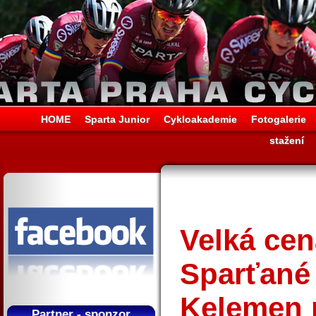
HOME
Sparta Junior
Cykloakademie
Fotogalerie
stažení
Velká ce
Sparťané
Kelemen n
Partner - sponzor