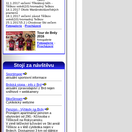
11.1.2017 večerní Tříkrálový běh -
Těškov volně(10) hromadný Teškov
14.1.2017 Okolo Mariánskolázeňských
pramenů
18.1.2017 večerní závod Těškov
volně(10) hromadný Teškov
25.1.2017(5.2.) Chodovar Ski večern
Fotogalerie
-
Procházení
Tour de Brdy
2016
fotogalerie
Fotogalerie
-
Procházení
Stojí za návštěvu
Sportimage
aktuální sportovní informace
Brdská stopa - info z Brd
aktuální zpravodajství z Brd nejen
sněhové + webkamery
BikeStream
Cyklistický webzine
Penzion - Výhledy na Brdy
Pronájem apartmánů/ penzion a
ubytování od 290,- Kč/osoba v
Těškově na Rokycansku.
V zimě běžecké lyžování ve Ski areál
Těškov a v létě cyklistika nejen v
Brdech. Dostupnost 3 km od dálnice