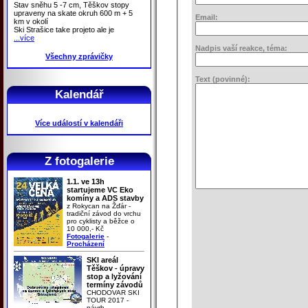
Stav sněhu 5 -7 cm, Těškov stopy
upraveny na skate okruh 600 m + 5
Email:
km v okolí
Ski Strašice take projeto ale je
...více
Nadpis vaší reakce, téma:
Všechny zprávičky
Text (povinné):
Kalendář
Více událostí v kalendáři
Z fotogalerie
1.1. ve 13h
startujeme VC Eko
komíny a ADS stavby
z Rokycan na Žďár -
tradiční závod do vrchu
pro cyklisty a běžce o
10 000,- Kč
Fotogalerie
-
Procházení
SKI areál
Těškov - úpravy
stop a lyžování
termíny závodů
CHODOVAR SKI
TOUR 2017 -
návrh