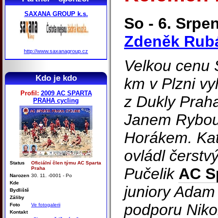
SAXANA GROUP k.s.
So - 6. Srpen
Zdeněk Rub
http://www.saxanagroup.cz
Velkou cenu
Kdo je kdo
km v Plzni v
Profil:
2009 AC SPARTA
z Dukly Prah
PRAHA cycling
Janem Rybou
Horákem. Kat
ovládl čerstv
Status
Oficiální člen týmu AC Sparta
Pučelik
AC S
Praha
Narozen
30. 11. -0001 - Po
Kde
juniory Adam
Bydliště
Záliby
podporu Niko
Foto
Ve fotogalerii
Kontakt