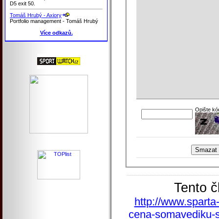
D5 exit 50.
Tomáš Hrubý - Axiory
Portfolio management - Tomáš Hrubý
Více odkazů.
Opište kó
Tento č
http://www.sparta-
cena-somavediku-s