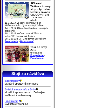
SKI areál
Těškov - úpravy
stop a lyžování
termíny závodů
CHODOVAR SKI
TOUR 2017 -
návrh
11.1.2017 večerní Tříkrálový běh -
Těškov volně(10) hromadný Teškov
14.1.2017 Okolo Mariánskolázeňských
pramenů
18.1.2017 večerní závod Těškov
volně(10) hromadný Teškov
25.1.2017(5.2.) Chodovar Ski večern
Fotogalerie
-
Procházení
Tour de Brdy
2016
fotogalerie
Fotogalerie
-
Procházení
Stojí za návštěvu
Sportimage
aktuální sportovní informace
Brdská stopa - info z Brd
aktuální zpravodajství z Brd nejen
sněhové + webkamery
BikeStream
Cyklistický webzine