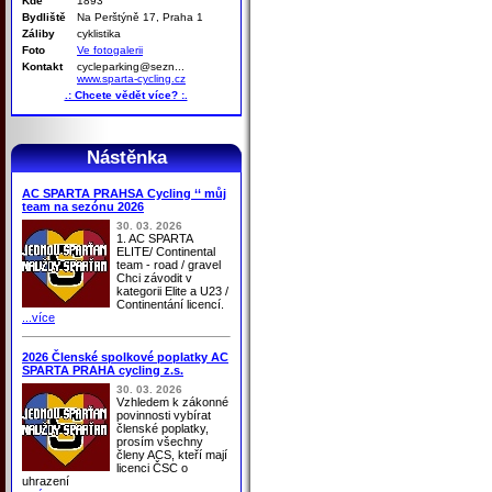
Kde
1893
Bydliště
Na Perštýně 17, Praha 1
Záliby
cyklistika
Foto
Ve fotogalerii
Kontakt
cycleparking@sezn...
www.sparta-cycling.cz
.: Chcete vědět více? :.
Nástěnka
AC SPARTA PRAHSA Cycling ‘‘ můj
team na sezónu 2026
30. 03. 2026
1. AC SPARTA
ELITE/ Continental
team - road / gravel
Chci závodit v
kategorii Elite a U23 /
Continentání licencí.
...více
2026 Členské spolkové poplatky AC
SPARTA PRAHA cycling z.s.
30. 03. 2026
Vzhledem k zákonné
povinnosti vybírat
členské poplatky,
prosím všechny
členy ACS, kteří mají
licenci ČSC o
uhrazení