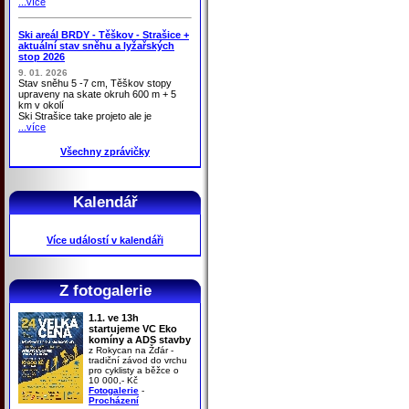
...více
Ski areál BRDY - Těškov - Strašice +
aktuální stav sněhu a lyžařských
stop 2026
9. 01. 2026
Stav sněhu 5 -7 cm, Těškov stopy
upraveny na skate okruh 600 m + 5
km v okolí
Ski Strašice take projeto ale je
...více
Všechny zprávičky
Kalendář
Více událostí v kalendáři
Z fotogalerie
1.1. ve 13h
startujeme VC Eko
komíny a ADS stavby
z Rokycan na Žďár -
tradiční závod do vrchu
pro cyklisty a běžce o
10 000,- Kč
Fotogalerie
-
Procházení