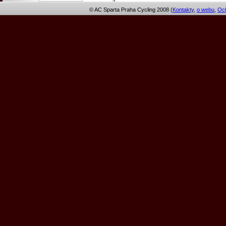
© AC Sparta Praha Cycling 2008 (
Kontakty
,
o webu
,
Och