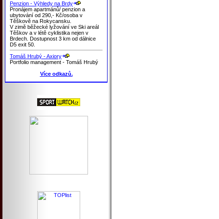
Penzion - Výhledy na Brdy
Pronájem apartmánů/ penzion a
ubytování od 290,- Kč/osoba v
Těškově na Rokycansku.
V zimě běžecké lyžování ve Ski areál
Těškov a v létě cyklistika nejen v
Brdech. Dostupnost 3 km od dálnice
D5 exit 50.
Tomáš Hrubý - Axiory
Portfolio management - Tomáš Hrubý
Více odkazů.