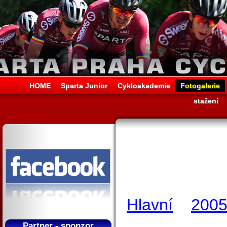
HOME
Sparta Junior
Cykloakademie
Fotogalerie
stažení
Hlavní
200
Partner - sponzor