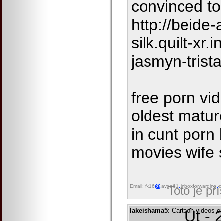
convinced to
http://beide
silk.quilt-xr
jasmyn-trist
free porn vi
oldest matu
in cunt porn 
movies wife 
Email: fk16
avgo61
inboxforwarding
o
Toto je př
lakeishama5
: Cartoon videos o
Út - 