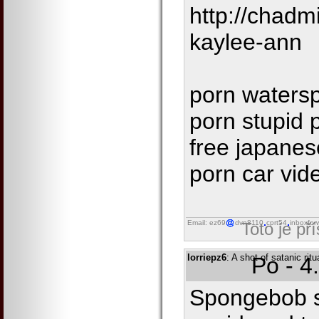
http://chadm
kaylee-ann
porn watersp
porn stupid 
free japanes
porn car vid
Email: ez69
dvn8110
cprt54
inboxfor
Toto je př
lorriepz6
: A shot of satanic ritu
Po - 4
Spongebob 