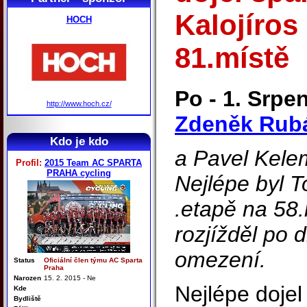
Kalojíros
HOCH
81.místě
Po - 1. Srpen
http://www.hoch.cz/
Zdeněk Rub
Kdo je kdo
a Pavel Kele
Profil:
2015 Team AC SPARTA
PRAHA cycling
Nejlépe byl T
.etapě na 58
rozjížděl po
omezení.
Status
Oficiální člen týmu AC Sparta
Praha
Narozen
15. 2. 2015 - Ne
Nejlépe doje
Kde
Bydliště