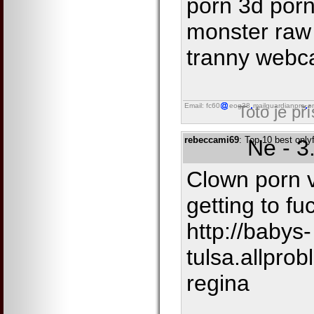
porn 3d porn
monster raw
tranny webc
Email: fc60
eog38
mailguardianpro
o
Toto je př
rebeccami69
: Top 10 best onlyf
Ne - 3
Clown porn v
getting to fu
http://babys-
tulsa.allpro
regina