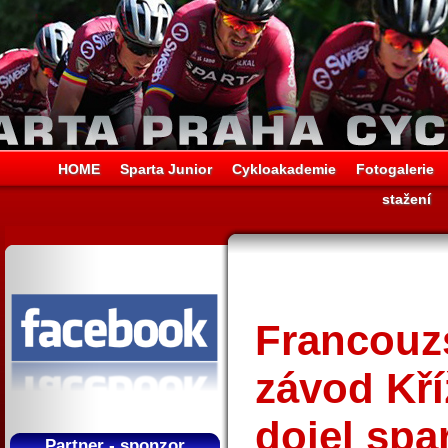
HOME
Sparta Junior
Cykloakademie
Fotogalerie
stažení
Francouz
závod Kř
dojel sp
Partner - sponzor