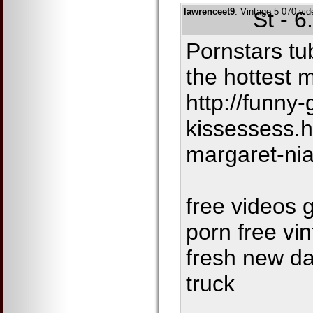
lawrenceet9
: Vintage 5 070 vi
St - 
Pornstars tu
the hottest 
http://funny-
kissessess.h
margaret-ni
free videos 
porn free vi
fresh new da
truck