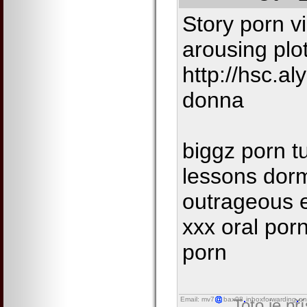
Story porn v
arousing plot
http://hsc.al
donna
biggz porn t
lessons dor
outrageous 
xxx oral por
porn
Email: mv7
bax98
inboxforwarding
on
Toto je př