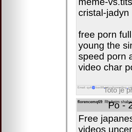
meme-vs.tit
cristal-jadyn
free porn ful
young the s
speed porn 
video char p
Email: qy4
bax98
inboxforwarding
onl
Toto je 
florencemq69
: Rhyheim shabazz
Po - 
Free japane
videos unce