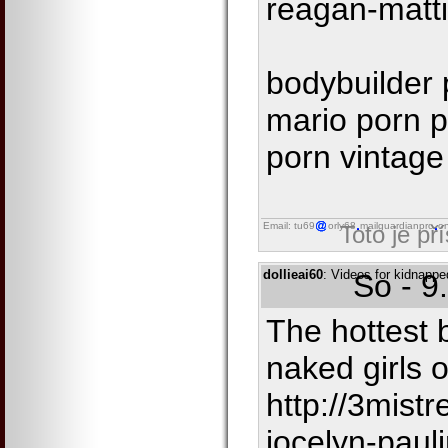
reagan-matt
bodybuilder
mario porn po
porn vintage
Email: tu69
orly68
mailguardianpro
on
Toto je př
dollieai60
: Videos for kidnappe
So - 9
The hottest 
naked girls o
http://3mist
jocelyn-paul