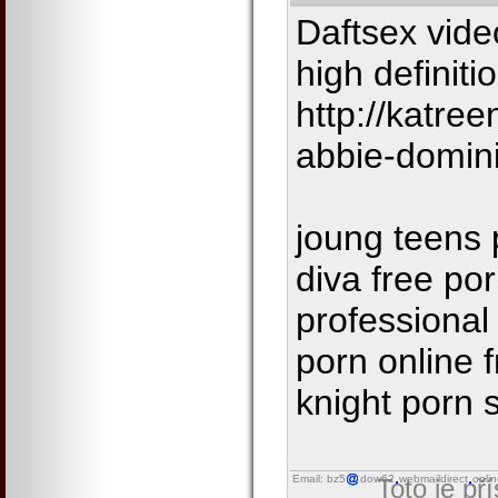
Daftsex vide
high definiti
http://katr
abbie-domin
joung teens 
diva free po
professional
porn online 
knight porn s
Email: bz5
dow62
webmaildirect
onli
Toto je př