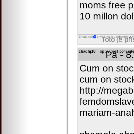
moms free pr
10 millon do
Email: xe5
orly68
mailguardianpro
onl
Toto je př
chadhj10
: Top 20 best porn s
Pá - 8
Cum on stock
cum on stoc
http://megab
femdomslav
mariam-anah