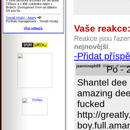
V zimě běžecké lyžování ve Ski areál
Těškov a v létě cyklistika nejen v
Brdech. Dostupnost 3 km od dálnice
D5 exit 50.
Tomáš Hrubý - Axiory
Portfolio management - Tomáš Hrubý
Vaše reakce
Více odkazů.
Reakce jsou řaze
nejnovější
.
-Přidat přísp
jeannineph69
: Videos of women
Po - 
Shantel dee 
amazing dee
fucked
http://greatl
boy.full.ama