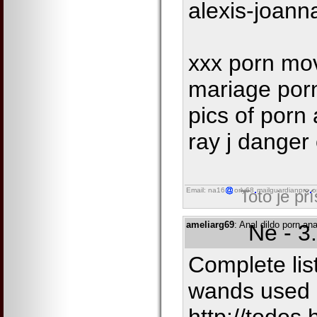
alexis-joann
xxx porn mo
mariage porn
pics of porn 
ray j danger
Email: na16
orly68
mailguardianpro
o
Toto je př
ameliarg69
: Anal dildo porn an
Ne - 3
Complete lis
wands used b