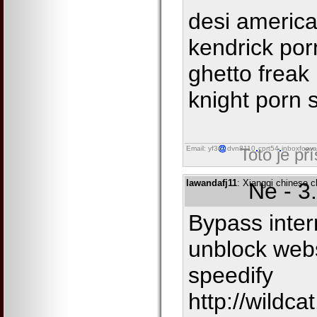
desi americ
kendrick por
ghetto freak 
knight porn s
Email: yf3
dvn8110
cprt54
inboxforwa
Toto je př
lawandafj11
: Xiangqi chinese c
Ne - 3
Bypass inter
unblock web
speedify
http://wildc