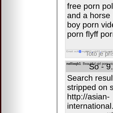
free porn po
and a horse 
boy porn vid
porn flyff po
Email: oc4
reg6310
usb97
mailguard
Toto je př
nellieqb1
: Beautiful girl porn 
So - 9
Search result
stripped on 
http://asian-
internationa