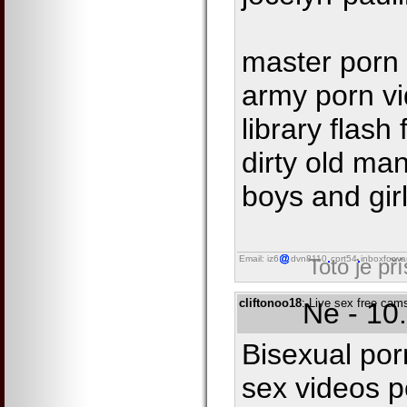
master porn s
army porn vi
library flash
dirty old ma
boys and gir
Email: iz6
dvn8110
cprt54
inboxforwa
Toto je př
cliftonoo18
: Live sex free ca
Ne - 10
Bisexual por
sex videos 