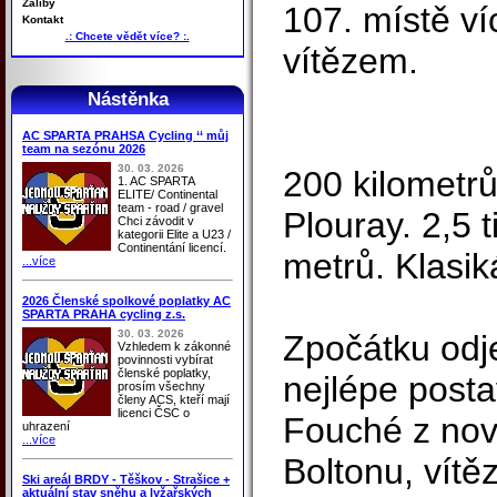
Záliby
107. místě ví
Kontakt
.: Chcete vědět více? :.
vítězem.
Nástěnka
AC SPARTA PRAHSA Cycling ‘‘ můj
team na sezónu 2026
30. 03. 2026
200 kilometrů
1. AC SPARTA
ELITE/ Continental
team - road / gravel
Plouray. 2,5 
Chci závodit v
kategorii Elite a U23 /
Continentání licencí.
metrů. Klasiká
...více
2026 Členské spolkové poplatky AC
SPARTA PRAHA cycling z.s.
30. 03. 2026
Zpočátku odje
Vzhledem k zákonné
povinnosti vybírat
členské poplatky,
nejlépe post
prosím všechny
členy ACS, kteří mají
licenci ČSC o
Fouché z no
uhrazení
...více
Boltonu, vít
Ski areál BRDY - Těškov - Strašice +
aktuální stav sněhu a lyžařských