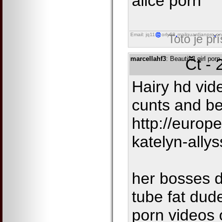
alice porn
Email: jq11
orly68
mailguardianpro
on
Toto je př
marcellahf3
: Beautiful girl po
Čt - 
Hairy hd vid
cunts and bea
http://europ
katelyn-ally
her bosses d
tube fat dude 
porn videos 