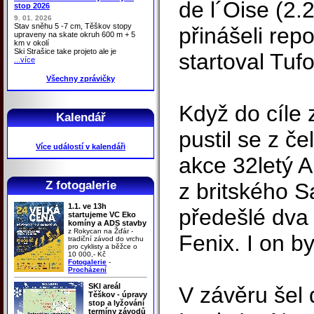
de l´Oise (2.
stop 2026
9. 01. 2026
Stav sněhu 5 -7 cm, Těškov stopy
přinášeli repo
upraveny na skate okruh 600 m + 5
km v okolí
Ski Strašice take projeto ale je
startoval Tuf
...více
Všechny zprávičky
Když do cíle 
Kalendář
pustil se z č
Více událostí v kalendáři
akce 32letý 
Z fotogalerie
z britského Sa
1.1. ve 13h
předešlé dva 
startujeme VC Eko
komíny a ADS stavby
z Rokycan na Žďár -
Fenix. I on by
tradiční závod do vrchu
pro cyklisty a běžce o
10 000,- Kč
Fotogalerie
-
Procházení
SKI areál
V závěru šel
Těškov - úpravy
stop a lyžování
termíny závodů