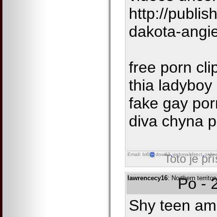
http://publis
dakota-angi
free porn cli
thia ladyboy
fake gay po
diva chyna p
Email: bi6
dow62
webmaildirect
onlin
Toto je př
lawrencecy16
: Northern territ
Po - 
Shy teen ama