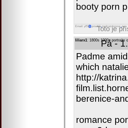
booty porn p
Email: yf5
pnw67
mailcatchzone
run
Toto je př
liliarx1
: 1800s 1900s portraits o
Pá - 1
Padme amida
which natali
http://katrina
film.list.ho
berenice-an
romance porn