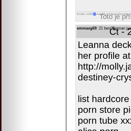
Email: ov60
eog38
mailguardianpro
o
Toto je př
emmaxg69
: 21 best german porn
Čt - 
Leanna deck
her profile a
http://molly
destiney-crys
list hardcore
porn store p
porn tube xx