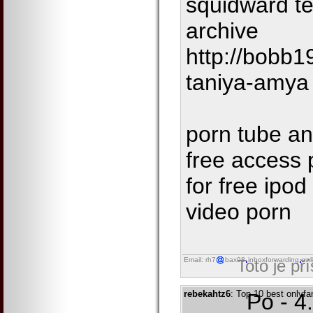
squidward te
archive
http://bobb1
taniya-amya
porn tube an
free access p
for free ipod
video porn
Email: rh7
bax98
inboxforwarding
onl
Toto je př
rebekahtz6
: Top 10 best onlyfan
Po - 4