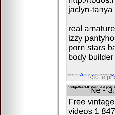
http://todos
jaclyn-tanya
real amature
izzy pantyho
porn stars b
body builder
Email: yp4
avgo61
inboxforwarding
o
Toto je př
bridgettesc60
: Best paid porn 
Ne - 3
Free vintage
videos 1 847