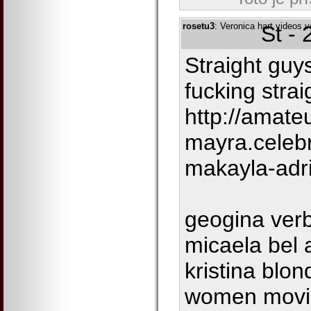
rosetu3
: Veronica hart videos v
St -
Straight guy
fucking stra
http://amate
mayra.celeb
makayla-adr
geogina verb
micaela bel 
kristina blon
women movi