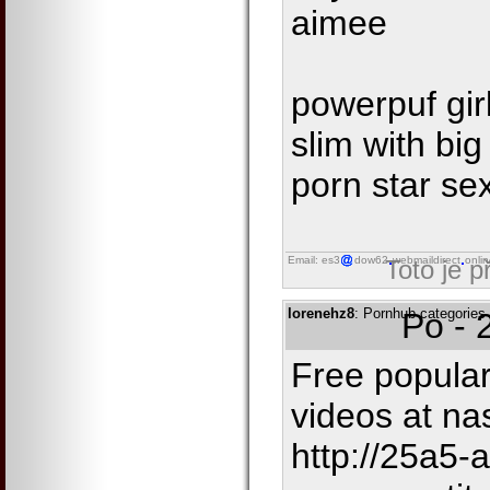
aimee
powerpuf gir
slim with big
porn star se
Email: es3
dow62
webmaildirect
onli
Toto je 
lorenehz8
: Pornhub categories 
Po - 
Free popular
videos at na
http://25a5-