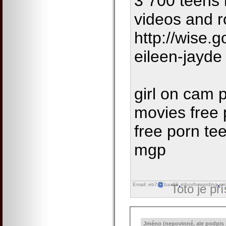
3 700 teens 
videos and r
http://wise.
eileen-jayde
girl on cam 
movies free 
free porn te
mgp
Email: eb7
bax98
inboxforwarding
on
Toto je př
Jméno (nepovinné, ale podpis j