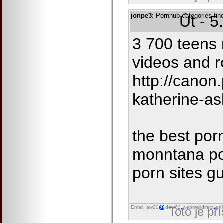
jonpe3
: Pornhub categories fin
Út - 5
3 700 teens 
videos and r
http://canon
katherine-as
the best por
monntana por
porn sites g
Email: aw20
dow62
webmaildirect
onl
Toto je př