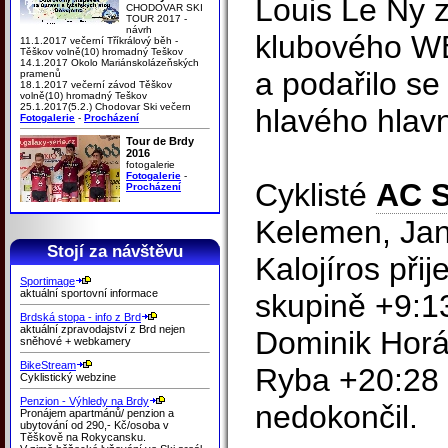
Louis Le Ny 
CHODOVAR SKI
TOUR 2017 -
návrh
klubového WB
11.1.2017 večerní Tříkrálový běh -
Těškov volně(10) hromadný Teškov
14.1.2017 Okolo Mariánskolázeňských
a podařilo s
pramenů
18.1.2017 večerní závod Těškov
volně(10) hromadný Teškov
25.1.2017(5.2.) Chodovar Ski večern
hlavého hlavn
Fotogalerie
-
Procházení
Tour de Brdy
2016
fotogalerie
Fotogalerie
-
Cyklisté
AC S
Procházení
Kelemen, Ja
Stojí za návštěvu
Kalojíros přij
Sportimage
aktuální sportovní informace
skupině +9:1
Brdská stopa - info z Brd
aktuální zpravodajství z Brd nejen
Dominik Horák
sněhové + webkamery
BikeStream
Ryba +20:28 
Cyklistický webzine
Penzion - Výhledy na Brdy
nedokončil.
Pronájem apartmánů/ penzion a
ubytování od 290,- Kč/osoba v
Těškově na Rokycansku.