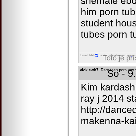
shemale ebo
him porn tub
student hous
tubes porn t
Email: bb4
bax98
inboxforwarding
on
Toto je př
vickiewb7
: Rare teen porn xxx
So - 9
Kim kardashi
ray j 2014 st
http://dance
makenna-kai