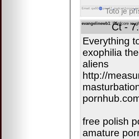
Email: qa60
pnw67
mailcatchzone
ru
Toto je př
evangelinewb1
: Hardcore roug
Čt - 7
Everything t
exophilia the
aliens
http://measur
masturbation
pornhub.com
free polish p
amature porn