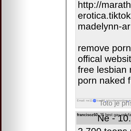
http://marath
erotica.tikt
madelynn-ar
remove porn 
offical websi
free lesbia
porn naked 
Email: ne11
bax98
inboxforwarding
o
Toto je př
francisoz60
: 35 best gay onlyf
Ne - 10