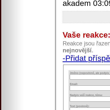
akadem 03:09
Vaše reakce
Reakce jsou řaze
nejnovější
.
-Přidat přísp
Jméno (nepovinné, ale podpis j
Email:
Nadpis vaší reakce, téma:
Text (povinné):