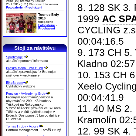
volně(10) hromadný Teškov
8. 128 SK 3.
25.1.2017(5.2.) Chodovar Ski večern
Fotogalerie
-
Procházení
Tour de Brdy
1999
AC SP
2016
fotogalerie
Fotogalerie
-
CYCLING z.s.
Procházení
00:04:16.5
Stojí za návštěvu
9. 173 CH 5.
Sportimage
Kladno 02:57
aktuální sportovní informace
Brdská stopa - info z Brd
10. 153 CH 6
aktuální zpravodajství z Brd nejen
sněhové + webkamery
BikeStream
Xeelo Cyclin
Cyklistický webzine
Penzion - Výhledy na Brdy
00:04:41.9
Pronájem apartmánů/ penzion a
ubytování od 290,- Kč/osoba v
Těškově na Rokycansku.
11. 40 MS 2.
V zimě běžecké lyžování ve Ski areál
Těškov a v létě cyklistika nejen v
Brdech. Dostupnost 3 km od dálnice
Kramolín 02:
D5 exit 50.
Tomáš Hrubý - Axiory
12. 99 SK 4.
Portfolio management - Tomáš Hrubý