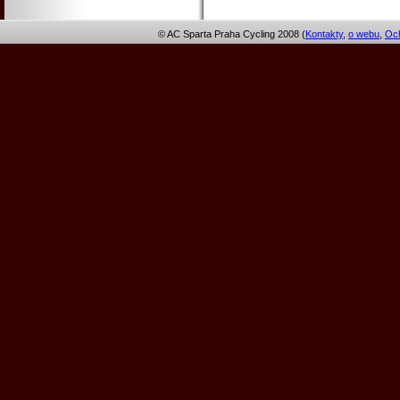
© AC Sparta Praha Cycling 2008 (
Kontakty
,
o webu
,
Och