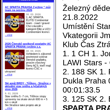
Železný děde
AC SPARTA PRAHSA Cycling ‘‘ můj
team na sezónu 2026
21.8.2022
30. 03. 2026
1. AC SPARTA
ELITE/ Continental
team - road / gravel
Umístění Star
Chci závodit v
kategorii Elite a U23 /
Continentání licencí.
Vkategorii J
...více
Klub Čas Ztr
2026 Členské spolkové poplatky AC
SPARTA PRAHA cycling z.s.
1. 1 CH 1. J
30. 03. 2026
Vzhledem k zákonné
povinnosti vybírat
členské poplatky,
LAWI Stars -
prosím všechny
členy ACS, kteří mají
licenci ČSC o
2. 188 SK 1. 
uhrazení
...více
Dukla Praha 
Ski areál BRDY - Těškov - Strašice +
aktuální stav sněhu a lyžařských
00:01:33.5
stop 2026
9. 01. 2026
3. 125 SK 2.
Stav sněhu 5 -7 cm, Těškov stopy
upraveny na skate okruh 600 m + 5
km v okolí
Ski Strašice take projeto ale je
SPARTA PR
...více