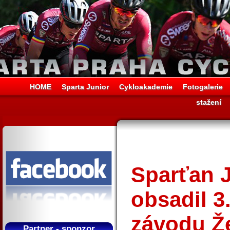
HOME
Sparta Junior
Cykloakademie
Fotogalerie
stažení
Sparťan 
obsadil 3
závodu Ž
Partner - sponzor