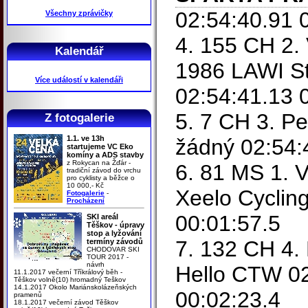
02:54:40.91 
Všechny zprávičky
4. 155 CH 2.
Kalendář
1986 LAWI St
Více událostí v kalendáři
02:54:41.13 
5. 7 CH 3. P
Z fotogalerie
1.1. ve 13h
žádný 02:54:
startujeme VC Eko
komíny a ADS stavby
z Rokycan na Žďár -
6. 81 MS 1. V
tradiční závod do vrchu
pro cyklisty a běžce o
10 000,- Kč
Xeelo Cyclin
Fotogalerie
-
Procházení
00:01:57.5
SKI areál
Těškov - úpravy
stop a lyžování
7. 132 CH 4.
termíny závodů
CHODOVAR SKI
TOUR 2017 -
návrh
Hello CTW 02
11.1.2017 večerní Tříkrálový běh -
Těškov volně(10) hromadný Teškov
14.1.2017 Okolo Mariánskolázeňských
00:02:23.4
pramenů
18.1.2017 večerní závod Těškov