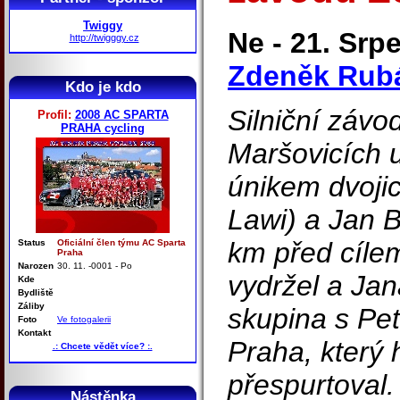
Twiggy
Ne - 21. Srpe
http://twigggy.cz
Zdeněk Rub
Kdo je kdo
Silniční závo
Profil:
2008 AC SPARTA
PRAHA cycling
Maršovicích u
únikem dvoji
Lawi) a Jan 
km před cíle
Status
Oficiální člen týmu AC Sparta
Praha
Narozen
30. 11. -0001 - Po
vydržel a Jan
Kde
Bydliště
Záliby
skupina s Pe
Foto
Ve fotogalerii
Kontakt
Praha, který 
.: Chcete vědět více? :.
přespurtoval.
Nástěnka